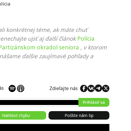
lícia
li konkrétnej téme, ak máte chuť
nenechajte ujsť aj ďalší článok
Polícia
 Partizánskom okradol seniora
, v ktorom
rinášame ďalšie zaujímavé pohľady a
 nás
Zdieľajte nás
Prihlásiť sa
Nahlásiť chybu
Pošlite nám tip