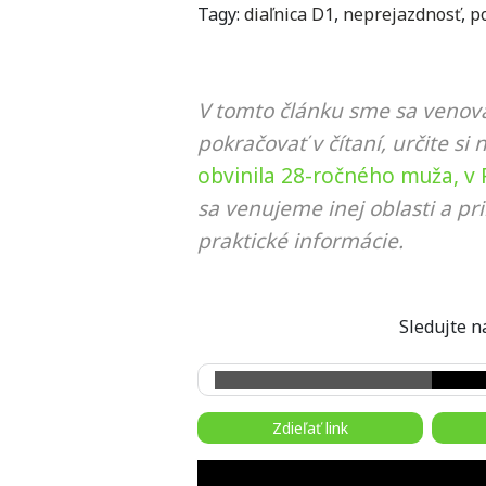
Tagy:
diaľnica D1
,
neprejazdnosť
,
po
V tomto článku sme sa venova
pokračovať v čítaní, určite si 
obvinila 28-ročného muža, v
sa venujeme inej oblasti a p
praktické informácie.
Sledujte
Zdieľať link