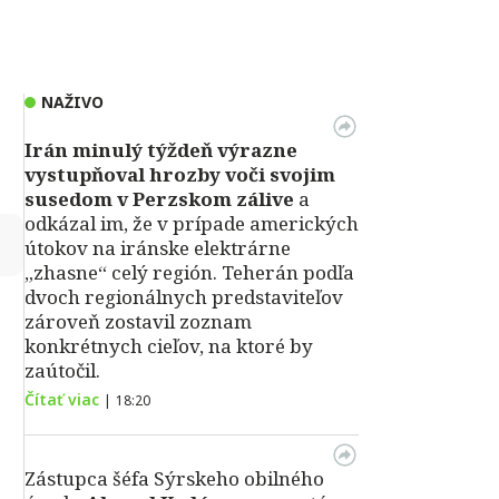
NAŽIVO
Irán minulý týždeň výrazne
vystupňoval hrozby voči svojim
susedom v Perzskom zálive
a
odkázal im, že v prípade amerických
↻
útokov na iránske elektrárne
„zhasne“ celý región. Teherán podľa
dvoch regionálnych predstaviteľov
zároveň zostavil zoznam
konkrétnych cieľov, na ktoré by
zaútočil.
Čítať viac
|
18:20
Zástupca šéfa Sýrskeho obilného