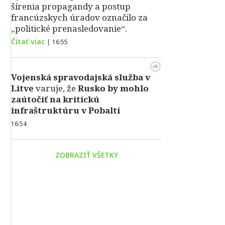
šírenia propagandy a postup
francúzskych úradov označilo za
„politické prenasledovanie“.
Čítať viac
|
16:55
Vojenská spravodajská služba v
Litve
varuje, že
Rusko by mohlo
zaútočiť na kritickú
infraštruktúru v Pobaltí
16:54
ZOBRAZIŤ VŠETKY