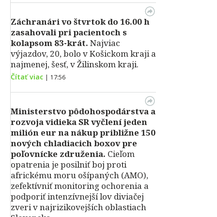
Záchranári vo štvrtok do 16.00 h
zasahovali pri pacientoch s
kolapsom 83-krát.
Najviac
výjazdov, 20, bolo v Košickom kraji a
najmenej, šesť, v Žilinskom kraji.
Čítať viac
|
17:56
Ministerstvo pôdohospodárstva a
rozvoja vidieka SR vyčlení jeden
milión eur na nákup približne 150
nových chladiacich boxov pre
poľovnícke združenia.
Cieľom
opatrenia je posilniť boj proti
africkému moru ošípaných (AMO),
zefektívniť monitoring ochorenia a
podporiť intenzívnejší lov diviačej
zveri v najrizikovejších oblastiach