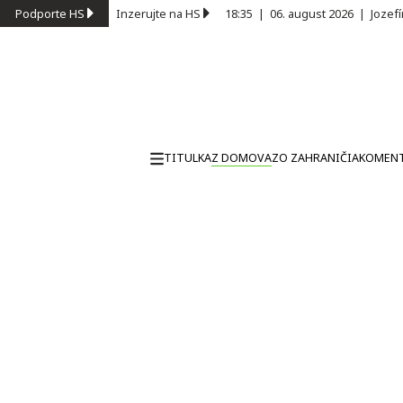
Podporte HS
Inzerujte na HS
18:35
|
06. august 2026
|
Jozef
TITULKA
Z DOMOVA
ZO ZAHRANIČIA
KOMEN