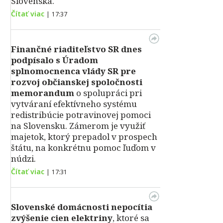
Slovenska.
Čítať viac
|
17:37
Finančné riaditeľstvo SR dnes
podpísalo s Úradom
splnomocnenca vlády SR pre
rozvoj občianskej spoločnosti
memorandum
o spolupráci pri
vytváraní efektívneho systému
redistribúcie potravinovej pomoci
na Slovensku. Zámerom je využiť
majetok, ktorý prepadol v prospech
štátu, na konkrétnu pomoc ľuďom v
núdzi.
Čítať viac
|
17:31
Slovenské domácnosti nepocítia
zvýšenie cien elektriny
, ktoré sa