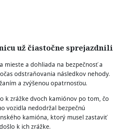
cu už čiastočne sprejazdnili
na mieste a dohliada na bezpečnosť a
počas odstraňovania následkov nehody.
ržaním a zvýšenou opatrnosťou.
šlo k zrážke dvoch kamiónov po tom, čo
o vozidla nedodržal bezpečnú
venského kamióna, ktorý musel zastaviť
ošlo k ich zrážke.