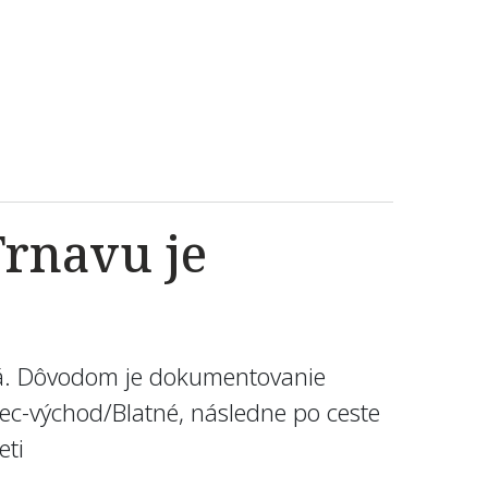
Trnavu je
dná. Dôvodom je dokumentovanie
nec-východ/Blatné, následne po ceste
eti