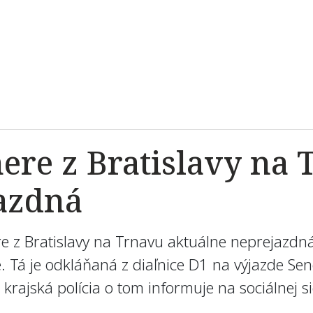
ere z Bratislavy na 
azdná
mere z Bratislavy na Trnavu aktuálne neprejaz
e. Tá je odkláňaná z diaľnice D1 na výjazde Se
rajská polícia o tom informuje na sociálnej si