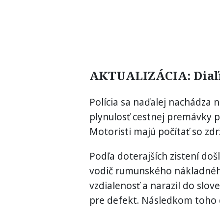
AKTUALIZÁCIA: Diaľni
Polícia sa naďalej nachádza 
plynulosť cestnej premávky 
Motoristi majú počítať so zd
Podľa doterajších zistení do
vodič rumunského nákladnéh
vzdialenosť a narazil do slo
pre defekt. Následkom toho d