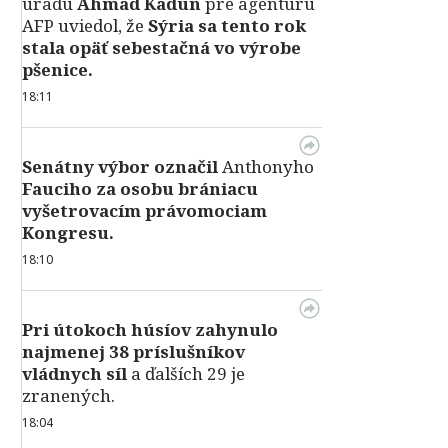
úradu
Ahmad Kadún
pre agentúru
AFP uviedol, že
Sýria sa tento rok
stala opäť sebestačná vo výrobe
pšenice.
18:11
Senátny výbor označil
Anthonyho
Fauciho za osobu brániacu
vyšetrovacím právomociam
Kongresu.
18:10
Pri útokoch húsíov zahynulo
najmenej 38 príslušníkov
vládnych síl
a ďalších 29 je
zranených.
18:04