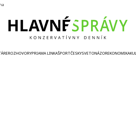
ína
TÁRE
ROZHOVORY
PRIAMA LINKA
ŠPORT
ČESKY
SVETONÁZOR
EKONOMIKA
KU