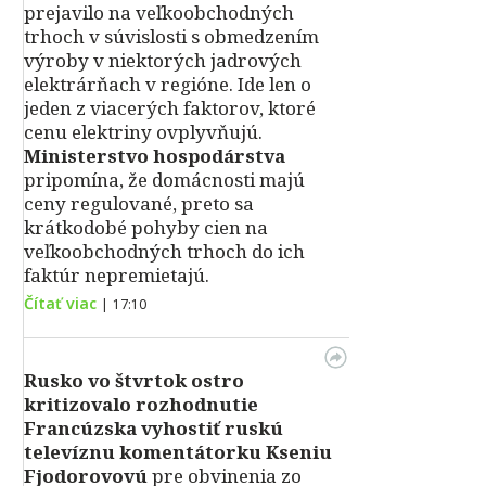
prejavilo na veľkoobchodných
trhoch v súvislosti s obmedzením
výroby v niektorých jadrových
elektrárňach v regióne. Ide len o
jeden z viacerých faktorov, ktoré
cenu elektriny ovplyvňujú.
Ministerstvo hospodárstva
pripomína, že domácnosti majú
ceny regulované, preto sa
krátkodobé pohyby cien na
veľkoobchodných trhoch do ich
faktúr nepremietajú.
Čítať viac
|
17:10
Rusko vo štvrtok ostro
kritizovalo rozhodnutie
Francúzska vyhostiť ruskú
televíznu komentátorku Kseniu
Fjodorovovú
pre obvinenia zo