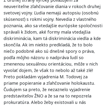
Z druhej strany výroky považujem za
neuveriteľne zľahčovanie diania v rokoch druhej
svetovej vojny. Ľudia nemajú autopsiu (osobnú
skúsenosť) s rokmi vojny. Nevedia z vlastného
poznania, ako sa vtedajšie európske spoločnosti
správali k židom, aké formy mala vtedajšia
diskriminácia, kam tá diskriminácia viedla a kde
skončila. Ak im niekto predkladá, že to bolo
niečo podobné ako sú dnešné spory o práva,
podľa môjho názoru o nadpráva ľudí so
zmenenou sexuálnou orientáciou, môže v nich
vyvolať dojem, že však to nebolo až také zlé!
Preto pokladám vyjadrenia M. Todovej za
priame popieranie a zľahčovanie holokaustu.
Čudujem sa preto, že nezaznelo vyjadrenie
predstaviteľov ŽNO a že sa na to nepozrela
prokuratúra. Alebo žeby existovali u nás