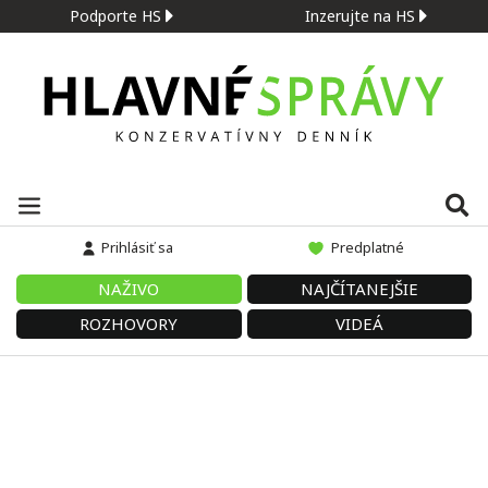
Podporte HS
Inzerujte na HS
Prihlásiť sa
Predplatné
NAŽIVO
NAJČÍTANEJŠIE
ROZHOVORY
VIDEÁ