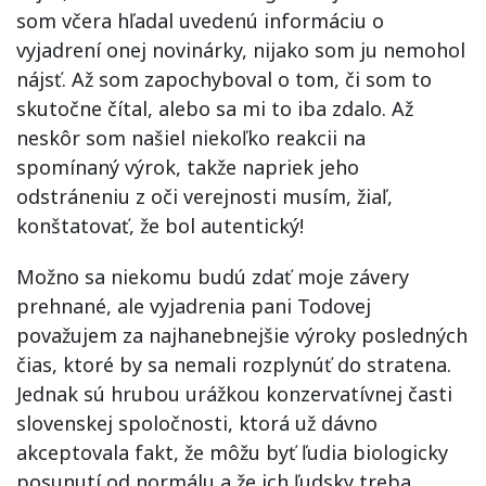
som včera hľadal uvedenú informáciu o
vyjadrení onej novinárky, nijako som ju nemohol
nájsť. Až som zapochyboval o tom, či som to
skutočne čítal, alebo sa mi to iba zdalo. Až
neskôr som našiel niekoľko reakcii na
spomínaný výrok, takže napriek jeho
odstráneniu z oči verejnosti musím, žiaľ,
konštatovať, že bol autentický!
Možno sa niekomu budú zdať moje závery
prehnané, ale vyjadrenia pani Todovej
považujem za najhanebnejšie výroky posledných
čias, ktoré by sa nemali rozplynúť do stratena.
Jednak sú hrubou urážkou konzervatívnej časti
slovenskej spoločnosti, ktorá už dávno
akceptovala fakt, že môžu byť ľudia biologicky
posunutí od normálu a že ich ľudsky treba