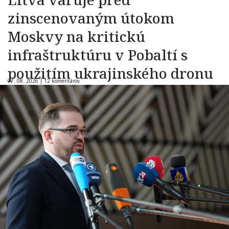
zinscenovaným útokom
Moskvy na kritickú
infraštruktúru v Pobaltí s
použitím ukrajinského dronu
07. 08. 2026 |
12 komentárov