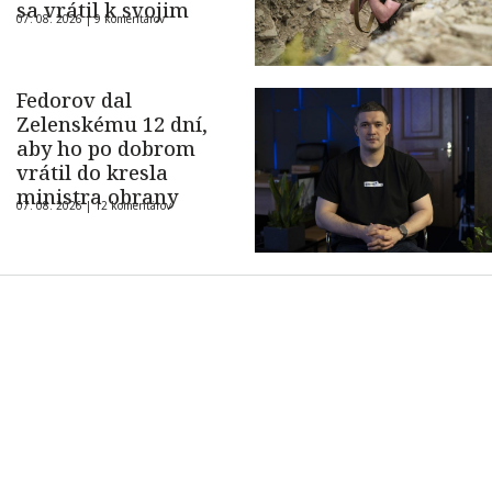
sa vrátil k svojim
07. 08. 2026 |
9 komentárov
Fedorov dal
Zelenskému 12 dní,
aby ho po dobrom
vrátil do kresla
ministra obrany
07. 08. 2026 |
12 komentárov