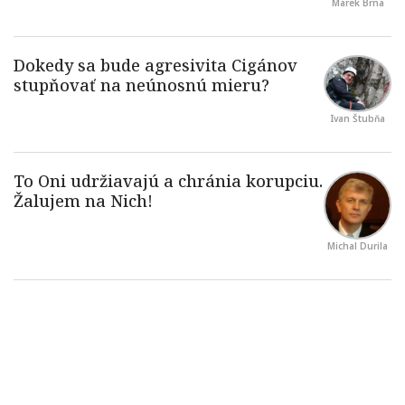
Marek Brna
Ivan Štubňa
Michal Durila