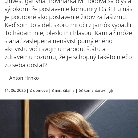
„investigatívna“ novinárka M. Todová sa blysla
výrokom, že postavenie komunity LGBTI u nás
je podobné ako postavenie židov za fašizmu.
Keď som to videl, skoro mi oči z jamôk vypadli.
To hádam nie, bleslo mi hlavou. Kam až môže
siahať zaslepená nenávisť pomýleného
aktivistu voči svojmu národu, štátu a
zdravému rozumu, že je schopný takéto niečo
zo seba dostať?
Anton Hrnko
11. 06. 2026
|
Z domova
|
3 min. čítania
|
63 komentárov
|