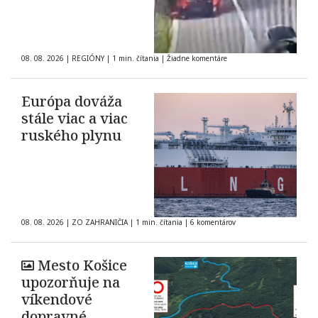
08. 08. 2026
|
REGIÓNY
|
1 min. čítania
|
Žiadne komentáre
Európa dováža
stále viac a viac
ruského plynu
08. 08. 2026
|
ZO ZAHRANIČIA
|
1 min. čítania
|
6 komentárov
Mesto Košice
upozorňuje na
víkendové
dopravné