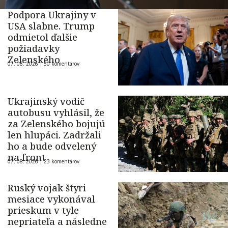
Podpora Ukrajiny v
USA slabne. Trump
odmietol ďalšie
požiadavky
Zelenského
07. 08. 2026 |
50 komentárov
Ukrajinský vodič
autobusu vyhlásil, že
za Zelenského bojujú
len hlupáci. Zadržali
ho a bude odvelený
na front
07. 08. 2026 |
23 komentárov
Ruský vojak štyri
mesiace vykonával
prieskum v tyle
nepriateľa a následne