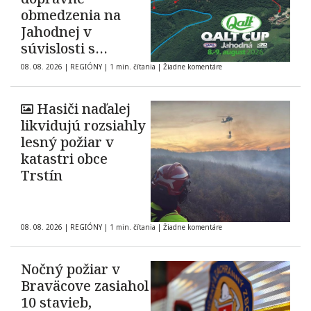
obmedzenia na
Jahodnej v
súvislosti s
automobilovými
08. 08. 2026
|
REGIÓNY
|
1 min. čítania
|
Žiadne komentáre
pretekmi
Hasiči naďalej
likvidujú rozsiahly
lesný požiar v
katastri obce
Trstín
08. 08. 2026
|
REGIÓNY
|
1 min. čítania
|
Žiadne komentáre
Nočný požiar v
Braväcove zasiahol
10 stavieb,