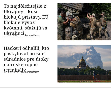
To najdôležitejšie z
Ukrajiny – Rusi
blokujú prístavy, EÚ
blokuje vývoz
kvótami, sťažujú sa
Ukrajinci
07. 08. 2026 |
26 komentárov
Hackeri odhalili, kto
poskytoval presné
súradnice pre útoky
na ruské ropné
terminály
07. 08. 2026 |
69 komentárov