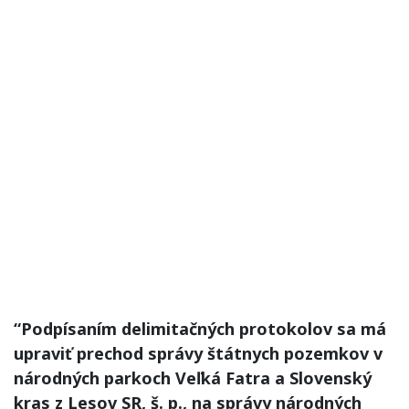
“Podpísaním delimitačných protokolov sa má
upraviť prechod správy štátnych pozemkov v
národných parkoch Veľká Fatra a Slovenský
kras z Lesov SR, š. p., na správy národných