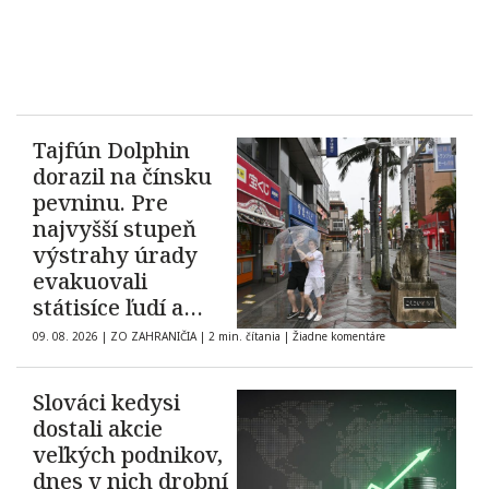
Tajfún Dolphin
dorazil na čínsku
pevninu. Pre
najvyšší stupeň
výstrahy úrady
evakuovali
státisíce ľudí a
zrušili tisícky letov
09. 08. 2026
|
ZO ZAHRANIČIA
|
2 min. čítania
|
Žiadne komentáre
Slováci kedysi
dostali akcie
veľkých podnikov,
dnes v nich drobní