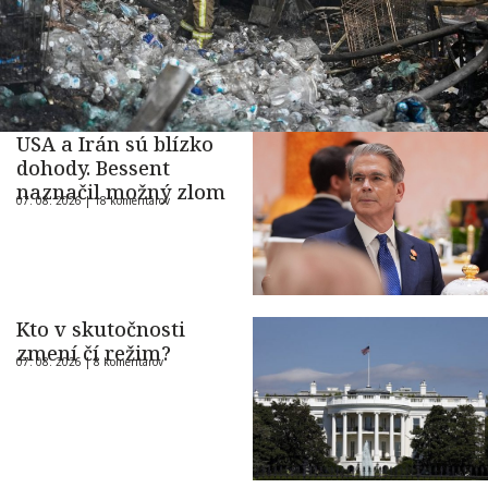
USA a Irán sú blízko
dohody. Bessent
naznačil možný zlom
07. 08. 2026 |
18 komentárov
Kto v skutočnosti
zmení čí režim?
07. 08. 2026 |
8 komentárov