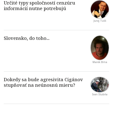
Juraj Tušš
Marek Brna
Ivan Štubňa