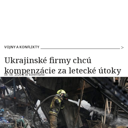
VOJNY A KONFLIKTY
Ukrajinské firmy chcú
kompenzácie za letecké útoky
08. 08. 2026 |
38 komentárov