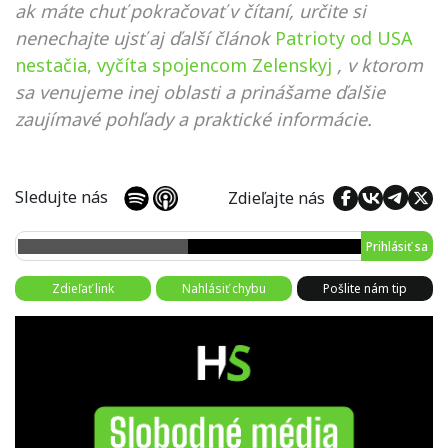
ak máte chuť pokračovať v čítaní, určite si
nenechajte ujsť aj ďalší článok
Patrioty od USA
nestačia, vyčíta spojencom Zelenskyj
, v ktorom
sa venujeme inej oblasti a prinášame ďalšie
zaujímavé pohľady a praktické informácie.
Sledujte nás
Zdieľajte nás
Prihlásiť sa
Zdieľať link
Nahlásiť chybu
Pošlite nám tip