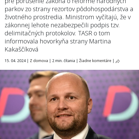
pre porušenie zákona o reforme národných
parkov zo strany rezortov pôdohospodárstva a
životného prostredia. Ministrom vyčítajú, že v
zákonnej lehote nezabezpečili podpis tzv.
delimitačných protokolov. TASR o tom
informovala hovorkyňa strany Martina
Kakaščíková
15. 04. 2024
|
Z domova
|
2 min. čítania
|
Žiadne komentáre
|