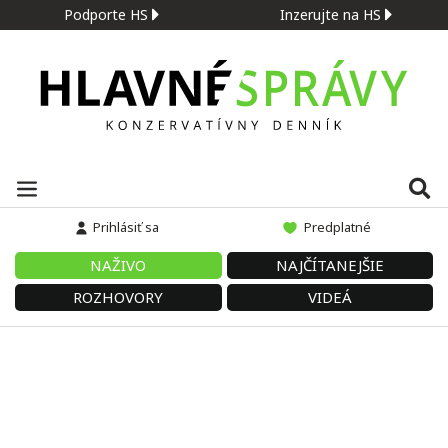
Podporte HS
Inzerujte na HS
Prihlásiť sa
Predplatné
NAŽIVO
NAJČÍTANEJŠIE
ROZHOVORY
VIDEÁ