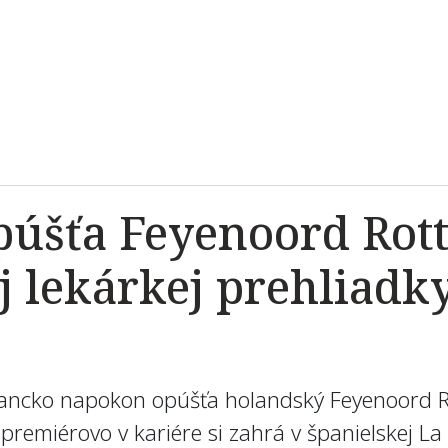
úšťa Feyenoord Rot
 lekárkej prehliadk
Hancko napokon opúšťa holandský Feyenoord 
premiérovo v kariére si zahrá v španielskej La