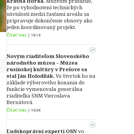
Krásna Hôrka.
Múzeum priblížilo,
že po vyhodnotení technických
súvislostí medzi časťami areálu sa
pripravuje dokončenie obnovy ako
jeden koordinovaný projekt.
Čítať viac
|
16:14
Novým riaditeľom Slovenského
národného múzea – Múzea
↻
rusínskej kultúry v Prešove sa
stal Ján Holodňák.
Vo štvrtok ho na
základe výberového konania do
funkcie vymenovala generálna
riaditeľka SNM Vieroslava
Bernátová.
Čítať viac
|
16:04
Ľudskoprávni experti OSN
vo