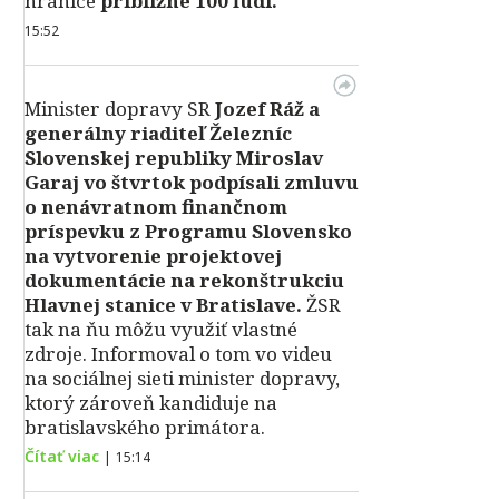
hranice
približne 100 ľudí.
15:52
Minister dopravy SR
Jozef Ráž a
generálny riaditeľ Železníc
Slovenskej republiky Miroslav
Garaj vo štvrtok podpísali zmluvu
o nenávratnom finančnom
príspevku z Programu Slovensko
na vytvorenie projektovej
dokumentácie na rekonštrukciu
Hlavnej stanice v Bratislave.
ŽSR
tak na ňu môžu využiť vlastné
zdroje. Informoval o tom vo videu
na sociálnej sieti minister dopravy,
ktorý zároveň kandiduje na
bratislavského primátora.
Čítať viac
|
15:14