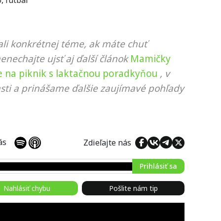
o
,
futbal
li konkrétnej téme, ak máte chuť
nenechajte ujsť aj ďalší článok
Mamičky
e na piknik s laktačnou poradkyňou
, v
sti a prinášame ďalšie zaujímavé pohľady
 nás
Zdieľajte nás
Prihlásiť sa
Nahlásiť chybu
Pošlite nám tip