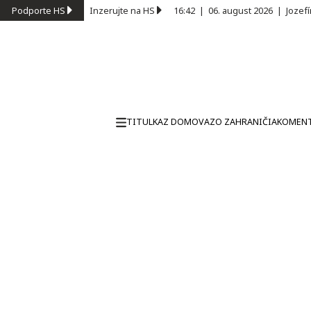
Podporte HS
Inzerujte na HS
16:42
|
06. august 2026
|
Jozef
TITULKA
Z DOMOVA
ZO ZAHRANIČIA
KOMEN