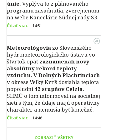
únie.
Vyplýva to z plánovaného
programu zasadnutia, zverejnenom
na webe Kancelárie Súdnej rady SR.
Čítať viac
|
14:51
Meteorológovia
zo Slovenského
hydrometeorologického ústavu vo
štvrtok opäť
zaznamenali nový
absolútny rekord teploty
vzduchu.
V Dolných Plachtinciach
v okrese Veľký Krtíš dosiahla teplota
popoludní
42 stupňov Celzia.
SHMÚ o tom informoval na sociálnej
sieti s tým, že údaje majú operatívny
charakter a nemusia byť konečné.
Čítať viac
|
14:46
ZOBRAZIŤ VŠETKY