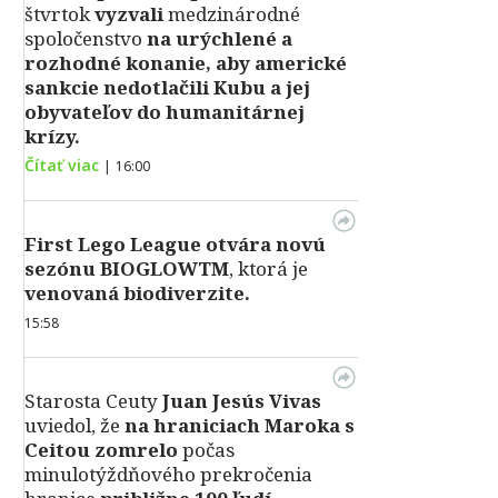
štvrtok
vyzvali
medzinárodné
spoločenstvo
na urýchlené a
rozhodné konanie, aby americké
sankcie nedotlačili Kubu a jej
obyvateľov do humanitárnej
krízy.
Čítať viac
|
16:00
First Lego League otvára novú
sezónu BIOGLOWTM
, ktorá je
venovaná biodiverzite.
15:58
Starosta Ceuty
Juan Jesús Vivas
uviedol, že
na hraniciach Maroka s
Ceitou zomrelo
počas
minulotýždňového prekročenia