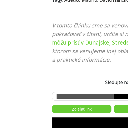
Tagy:
Atlético Madrid
,
Dávid Hanck
V tomto článku sme sa venova
pokračovať v čítaní, určite si 
môžu prísť v Dunajskej Stred
ktorom sa venujeme inej obla
a praktické informácie.
Sledujte
Zdieľať link