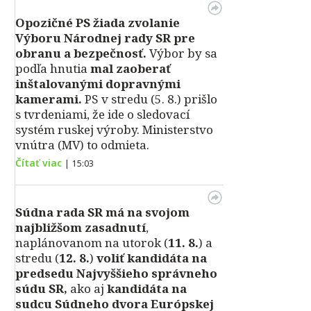
Opozičné PS žiada zvolanie
Výboru Národnej rady SR pre
obranu a bezpečnosť.
Výbor by sa
podľa hnutia
mal zaoberať
inštalovanými dopravnými
kamerami.
PS v stredu (5. 8.) prišlo
s tvrdeniami, že ide o sledovací
systém ruskej výroby. Ministerstvo
vnútra (MV) to odmieta.
Čítať viac
|
15:03
Súdna rada SR má na svojom
najbližšom zasadnutí
,
naplánovanom na utorok (
11. 8.
) a
stredu (
12. 8.
)
voliť kandidáta na
predsedu Najvyššieho správneho
súdu SR,
ako aj
kandidáta na
sudcu Súdneho dvora Európskej