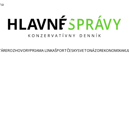
ína
TÁRE
ROZHOVORY
PRIAMA LINKA
ŠPORT
ČESKY
SVETONÁZOR
EKONOMIKA
KU