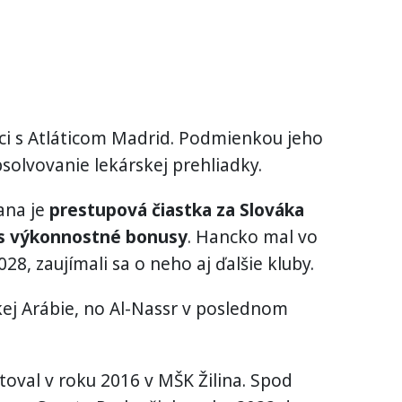
ci s Atláticom Madrid. Podmienkou jeho
solvovanie lekárskej prehliadky.
ana je
prestupová čiastka za Slováka
lus výkonnostné bonusy
. Hancko mal vo
8, zaujímali sa o neho aj ďalšie kluby.
ej Arábie, no Al-Nassr v poslednom
oval v roku 2016 v MŠK Žilina. Spod