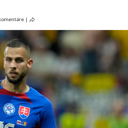
 komentáre
|