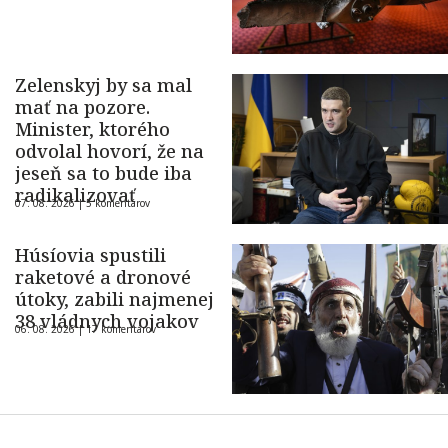
Zelenskyj by sa mal
mať na pozore.
Minister, ktorého
odvolal hovorí, že na
jeseň sa to bude iba
radikalizovať
07. 08. 2026 |
5 komentárov
Húsíovia spustili
raketové a dronové
útoky, zabili najmenej
38 vládnych vojakov
06. 08. 2026 |
17 komentárov