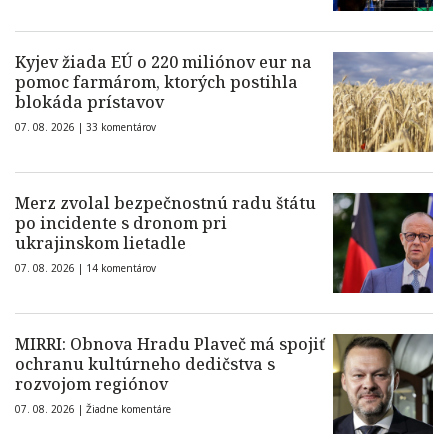
Kyjev žiada EÚ o 220 miliónov eur na
pomoc farmárom, ktorých postihla
blokáda prístavov
07. 08. 2026 |
33 komentárov
Merz zvolal bezpečnostnú radu štátu
po incidente s dronom pri
ukrajinskom lietadle
07. 08. 2026 |
14 komentárov
MIRRI: Obnova Hradu Plaveč má spojiť
ochranu kultúrneho dedičstva s
rozvojom regiónov
07. 08. 2026 |
Žiadne komentáre