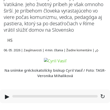
Vatikáne. Jeho životný príbeh je však omnoho
širší. Je príbehom človeka vyrastajúceho vo
viere počas komunizmu, vedca, pedagóga aj
pastiera, ktorý sa po desaťročiach v Ríme
vrátil slúžiť domov na Slovensko
HS
06. 05. 2026
|
Zaujímavosti
|
4 min. čítania
|
Žiadne komentáre
|
Na snímke gréckokatolícky biskup Cyril Vasiľ / Foto: TASR-
Veronika Mihaliková
▶
↻