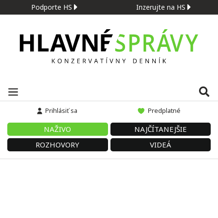
Podporte HS
Inzerujte na HS
Prihlásiť sa
Predplatné
NAŽIVO
NAJČÍTANEJŠIE
ROZHOVORY
VIDEÁ