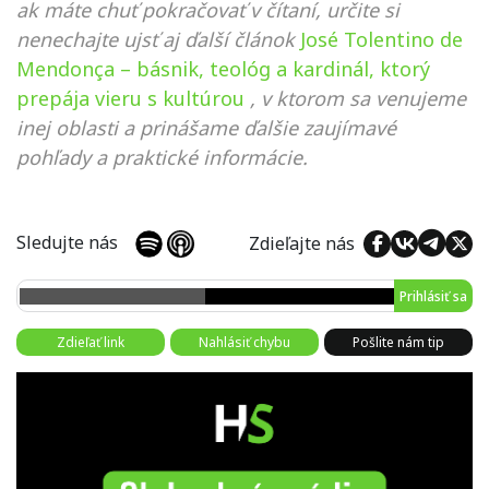
ak máte chuť pokračovať v čítaní, určite si
nenechajte ujsť aj ďalší článok
José Tolentino de
Mendonça – básnik, teológ a kardinál, ktorý
prepája vieru s kultúrou
, v ktorom sa venujeme
inej oblasti a prinášame ďalšie zaujímavé
pohľady a praktické informácie.
Sledujte nás
Zdieľajte nás
Prihlásiť sa
Zdieľať link
Nahlásiť chybu
Pošlite nám tip