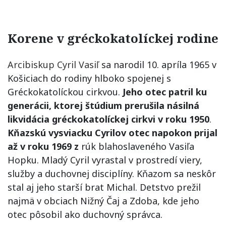
Korene v gréckokatolíckej rodine
Arcibiskup Cyril Vasiľ
sa narodil 10. apríla 1965 v
Košiciach do rodiny hlboko spojenej s
Gréckokatolíckou cirkvou.
Jeho otec patril ku
generácii, ktorej štúdium prerušila násilná
likvidácia gréckokatolíckej cirkvi v roku 1950
.
Kňazskú vysviacku Cyrilov otec napokon prijal
až v roku 1969 z
rúk blahoslaveného Vasiľa
Hopku. Mladý Cyril vyrastal v prostredí viery,
služby a duchovnej disciplíny. Kňazom sa neskôr
stal aj jeho starší brat Michal. Detstvo prežil
najmä v obciach Nižný Čaj a Zdoba, kde jeho
otec pôsobil ako duchovný správca.