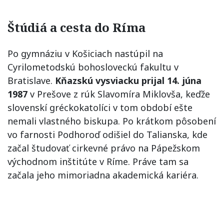
Štúdiá a cesta do Ríma
Po gymnáziu v Košiciach nastúpil na
Cyrilometodskú bohosloveckú fakultu v
Bratislave.
Kňazskú vysviacku prijal 14. júna
1987
v Prešove z rúk Slavomíra Miklovša, keďže
slovenskí gréckokatolíci v tom období ešte
nemali vlastného biskupa. Po krátkom pôsobení
vo farnosti Podhoroď odišiel do Talianska, kde
začal študovať cirkevné právo na Pápežskom
východnom inštitúte v Ríme. Práve tam sa
začala jeho mimoriadna akademická kariéra.