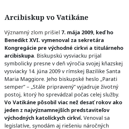
Arcibiskup vo Vatikáne
Významný zlom prišiel
7. mája 2009, keď ho
Benedikt XVI. vymenoval za sekretára
Kongregácie pre východné cirkvi a titulárneho
arcibiskupa
. Biskupskú vysviacku prijal
symbolicky presne v deň výročia svojej kňazskej
vysviacky 14. júna 2009 v rímskej Bazilike Santa
Maria Maggiore. Jeho biskupské heslo „Parati
semper“ – „Stále pripravený“ vyjadruje životný
postoj, ktorý ho sprevádzal počas celej služby.
Vo Vatikáne pôsobil viac než desať rokov ako
jeden z najvýznamnejších predstaviteľov
východných katolíckych cirkví.
Venoval sa
legislatíve, synodám aj riešeniu náročných