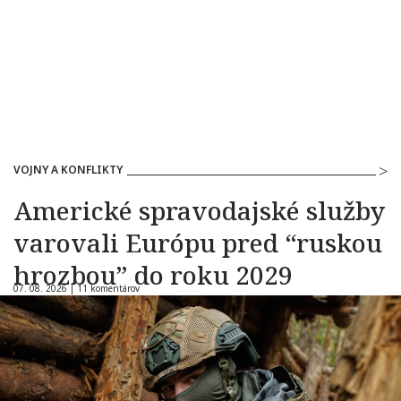
VOJNY A KONFLIKTY
Americké spravodajské služby
varovali Európu pred “ruskou
hrozbou” do roku 2029
07. 08. 2026 |
11 komentárov