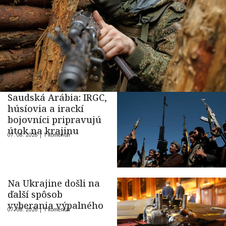
Saudská Arábia: IRGC,
húsíovia a irackí
bojovníci pripravujú
útok na krajinu
07. 08. 2026 |
1 komentár
Na Ukrajine došli na
ďalší spôsob
vyberania výpalného
07. 08. 2026 |
1 komentár