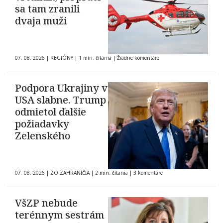
sa tam zranili
dvaja muži
07. 08. 2026
|
REGIÓNY
|
1 min. čítania
|
Žiadne komentáre
Podpora Ukrajiny v
USA slabne. Trump
odmietol ďalšie
požiadavky
Zelenského
07. 08. 2026
|
ZO ZAHRANIČIA
|
2 min. čítania
|
3 komentáre
VšZP nebude
terénnym sestrám