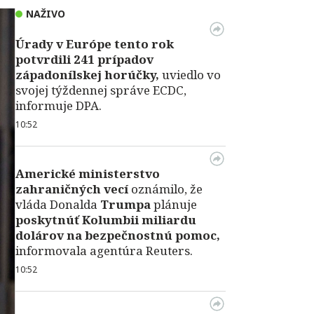
NAŽIVO
Úrady v Európe tento rok
potvrdili 241 prípadov
západonílskej horúčky,
uviedlo vo
svojej týždennej správe ECDC,
informuje DPA.
10:52
Americké ministerstvo
zahraničných vecí
oznámilo, že
vláda Donalda
Trumpa
plánuje
poskytnúť Kolumbii miliardu
dolárov na bezpečnostnú pomoc,
informovala agentúra Reuters.
10:52