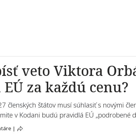
bísť veto Viktora Or
 EÚ za každú cenu?
 27 členských štátov musí súhlasiť s novými čl
samite v Kodani budú pravidlá EÚ „podrobené d
ntáre
|