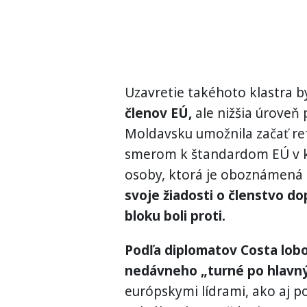
Uzavretie takéhoto klastra b
členov EÚ,
ale nižšia úroveň 
Moldavsku umožnila začať r
smerom k štandardom EÚ v ko
osoby, ktorá je oboznámená 
svoje žiadosti o členstvo do
bloku boli proti.
Podľa diplomatov Costa lobo
nedávneho „turné po hlavn
európskymi lídrami, ako aj p