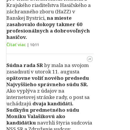
Krajského riaditeľstva Hasičského a
záchranného zboru (HaZZ) v
Banskej Bystrici,
na mieste
zasahovalo dokopy takmer 60
profesionálnych a dobrovoľných
hasičov.
Čítať viac
|
10:11
Súdna rada SR
by mala na svojom
zasadnutí v utorok 11. augusta
opätovne voliť nového predsedu
Najvyššieho správneho súdu SR.
Ako vyplýva z údajov na
internetovej stránke rady, o post sa
uchádzajú
dvaja kandidáti.
Sudkyňu predmetného súdu
Moniku Valašikovú ako
kandidátku
navrhli štyria sudcovia
NSS SR a Združenie sudcov