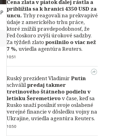
Cena zlata v piatok ďalej rástla a
priblížila sa k hranici 4350 USD za
AP
uncu.
Trhy reagovali na prekvapivé
údaje z amerického trhu práce,
ktoré znížili pravdepodobnosť, že
Fed čoskoro zvýši úrokové sadzby.
↻
Za týždeň zlato
posilnilo o viac než
7 %,
uviedla agentúra Reuters.
10:51
Ruský prezident Vladimir
Putin
schválil
predaj takmer
tretinového štátneho podielu v
letisku Šeremetievo
v čase, keď sa
Rusko snaží posilniť svoje oslabené
verejné financie v dôsledku vojny na
Ukrajine, uviedla agentúra Reuters.
10:50