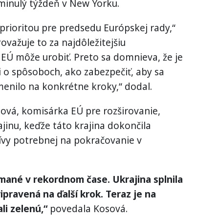
inulý týždeň v New Yorku.
 prioritou pre predsedu Európskej rady,“
ovažuje to za najdôležitejšiu
ú EÚ môže urobiť. Preto sa domnieva, že je
i o spôsoboch, ako zabezpečiť, aby sa
menilo na konkrétne kroky,“ dodal.
ová, komisárka EÚ pre rozširovanie,
jinu, keďže táto krajina dokončila
ívy potrebnej na pokračovanie v
mané v rekordnom čase. Ukrajina splnila
ipravená na ďalší krok. Teraz je na
li zelenú,“
povedala Kosová.