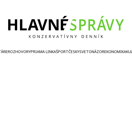
TÁRE
ROZHOVORY
PRIAMA LINKA
ŠPORT
ČESKY
SVETONÁZOR
EKONOMIKA
KU