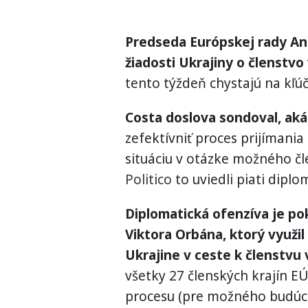
Predseda Európskej rady An
žiadosti Ukrajiny o členstv
tento týždeň chystajú na kľú
Costa doslova sondoval, aká
zefektívniť proces prijímani
situáciu v otázke možného čl
Politico
to uviedli piati diplo
Diplomatická ofenzíva je p
Viktora Orbána, ktorý využil 
Ukrajine v ceste k členstvu 
všetky 27 členských krajín E
procesu (pre možného budúce