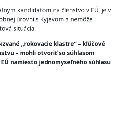
iálnym kandidátom na členstvo v EÚ, je v
obnej úrovni s Kyjevom a nemôže
tová situácia.
kzvané „rokovacie klastre“ – kľúčové
nstvu – mohli otvoriť so súhlasom
ín EÚ namiesto jednomyseľného súhlasu