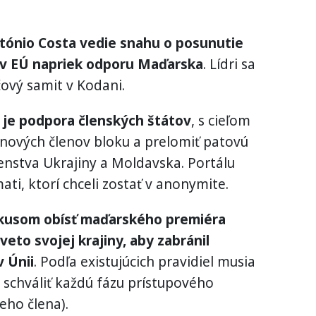
tónio Costa vedie snahu o posunutie
o v EÚ napriek odporu Maďarska
. Lídri sa
čový samit v Kodani.
 je podpora členských štátov
, s cieľom
a nových členov bloku a prelomiť patovú
enstva Ukrajiny a Moldavska. Portálu
mati, ktorí chceli zostať v anonymite.
okusom obísť maďarského premiéra
veto svojej krajiny, aby zabránil
v Únii
. Podľa existujúcich pravidiel musia
Ú schváliť každú fázu prístupového
ho člena).