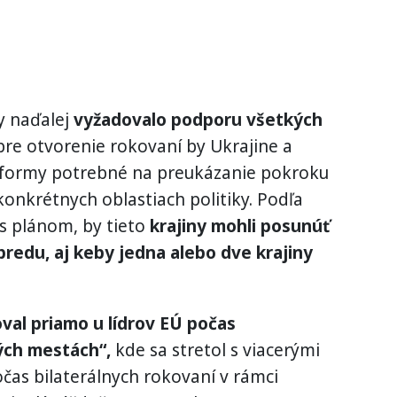
y naďalej
vyžadovalo podporu všetkých
pre otvorenie rokovaní by Ukrajine a
eformy potrebné na preukázanie pokroku
nkrétnych oblastiach politiky. Podľa
s plánom, by tieto
krajiny mohli posunúť
predu, aj keby jedna alebo dve krajiny
val priamo u lídrov EÚ počas
ých mestách“,
kde sa stretol s viacerými
očas bilaterálnych rokovaní v rámci