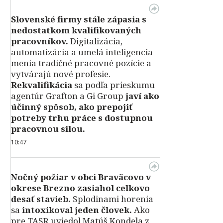
Slovenské firmy stále zápasia s
nedostatkom kvalifikovaných
pracovníkov.
Digitalizácia,
automatizácia a umelá inteligencia
menia tradičné pracovné pozície a
vytvárajú nové profesie.
Rekvalifikácia
sa podľa prieskumu
agentúr Grafton a Gi Group
javí ako
účinný spôsob, ako prepojiť
potreby trhu práce s dostupnou
pracovnou silou.
10:47
Nočný požiar v obci Braväcovo v
okrese Brezno zasiahol celkovo
desať stavieb.
Splodinami horenia
sa
intoxikoval jeden človek.
Ako
pre TASR uviedol Matúš Kondela z