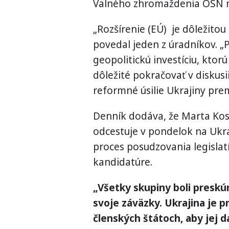
Valného zhromaždenia OSN m
„Rozšírenie (EÚ) je dôležitou
povedal jeden z úradníkov. „P
geopolitickú investíciu, ktor
dôležité pokračovať v diskusi
reformné úsilie Ukrajiny pre
Denník dodáva, že Marta Kos
odcestuje v pondelok na Ukra
proces posudzovania legislat
kandidatúre.
„Všetky skupiny boli preskú
svoje záväzky. Ukrajina je pr
členských štátoch, aby jej da