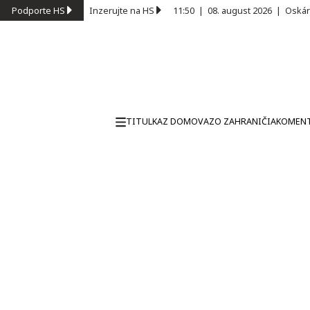
Podporte HS
Inzerujte na HS
11:50
|
08. august 2026
|
Oskár
TITULKA
Z DOMOVA
ZO ZAHRANIČIA
KOMEN