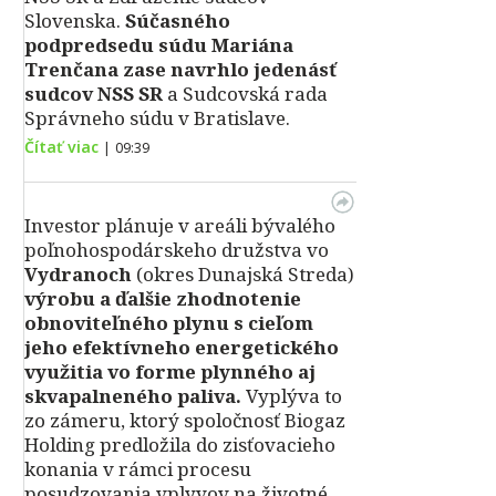
Slovenska.
Súčasného
podpredsedu súdu Mariána
Trenčana zase navrhlo jedenásť
sudcov NSS SR
a Sudcovská rada
Správneho súdu v Bratislave.
Čítať viac
|
09:39
Investor plánuje v areáli bývalého
poľnohospodárskeho družstva vo
Vydranoch
(okres Dunajská Streda)
výrobu a ďalšie zhodnotenie
obnoviteľného plynu s cieľom
jeho efektívneho energetického
využitia vo forme plynného aj
skvapalneného paliva.
Vyplýva to
zo zámeru, ktorý spoločnosť Biogaz
Holding predložila do zisťovacieho
konania v rámci procesu
posudzovania vplyvov na životné