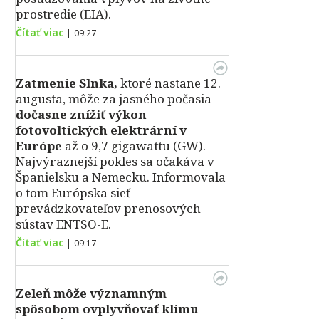
prostredie (EIA).
Čítať viac
|
09:27
Zatmenie Slnka,
ktoré nastane 12.
augusta, môže za jasného počasia
dočasne znížiť výkon
fotovoltických elektrární v
Európe
až o 9,7 gigawattu (GW).
Najvýraznejší pokles sa očakáva v
Španielsku a Nemecku. Informovala
o tom Európska sieť
prevádzkovateľov prenosových
sústav ENTSO-E.
Čítať viac
|
09:17
Zeleň môže významným
spôsobom ovplyvňovať klímu