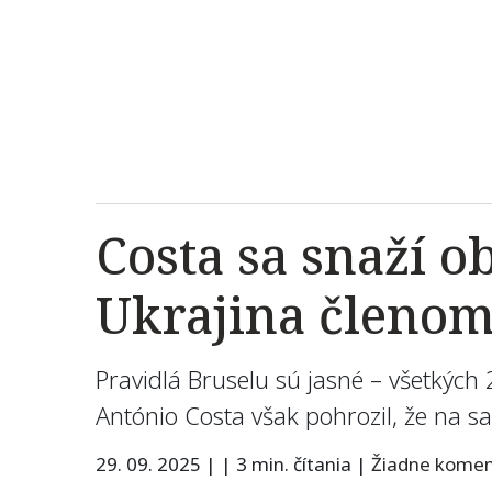
Costa sa snaží o
Ukrajina členom
Pravidlá Bruselu sú jasné – všetkých
António Costa však pohrozil, že na 
29. 09. 2025
|
|
3 min. čítania
|
Žiadne kome