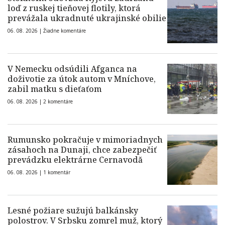
loď z ruskej tieňovej flotily, ktorá
prevážala ukradnuté ukrajinské obilie
06. 08. 2026 |
Žiadne komentáre
V Nemecku odsúdili Afganca na
doživotie za útok autom v Mníchove,
zabil matku s dieťaťom
06. 08. 2026 |
2 komentáre
Rumunsko pokračuje v mimoriadnych
zásahoch na Dunaji, chce zabezpečiť
prevádzku elektrárne Cernavodă
06. 08. 2026 |
1 komentár
Lesné požiare sužujú balkánsky
polostrov. V Srbsku zomrel muž, ktorý