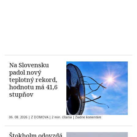
Na Slovensku
padol nový
teplotný rekord,
hodnotu má 41,6
stupňov
06. 08. 2026
|
Z DOMOVA
|
2 min. čítania
|
Žiadne komentáre
Štokholm odovzdá