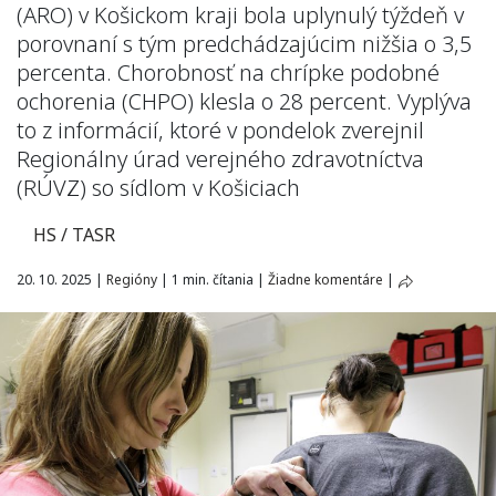
(ARO) v Košickom kraji bola uplynulý týždeň v
porovnaní s tým predchádzajúcim nižšia o 3,5
percenta. Chorobnosť na chrípke podobné
ochorenia (CHPO) klesla o 28 percent. Vyplýva
to z informácií, ktoré v pondelok zverejnil
Regionálny úrad verejného zdravotníctva
(RÚVZ) so sídlom v Košiciach
HS / TASR
20. 10. 2025
|
Regióny
|
1 min. čítania
|
Žiadne komentáre
|