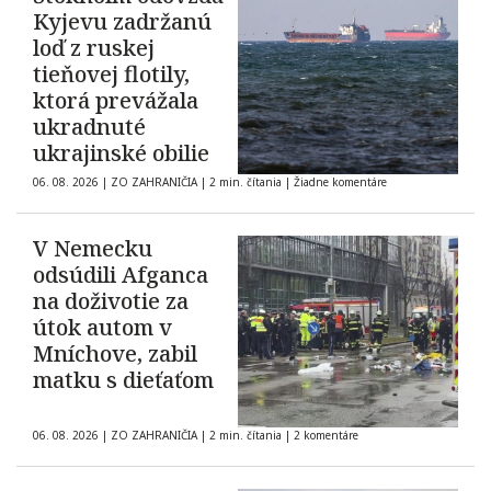
Kyjevu zadržanú
loď z ruskej
tieňovej flotily,
ktorá prevážala
ukradnuté
ukrajinské obilie
06. 08. 2026
|
ZO ZAHRANIČIA
|
2 min. čítania
|
Žiadne komentáre
V Nemecku
odsúdili Afganca
na doživotie za
útok autom v
Mníchove, zabil
matku s dieťaťom
06. 08. 2026
|
ZO ZAHRANIČIA
|
2 min. čítania
|
2 komentáre