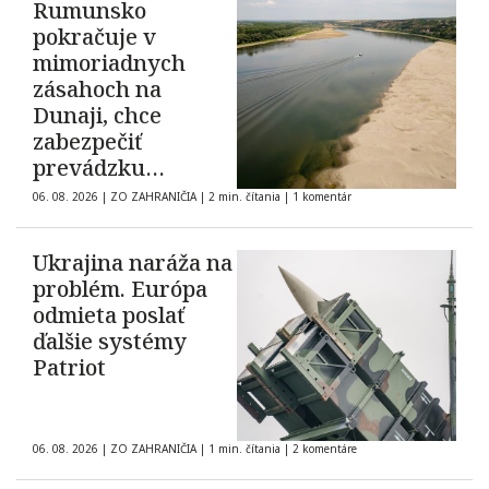
Rumunsko
pokračuje v
mimoriadnych
zásahoch na
Dunaji, chce
zabezpečiť
prevádzku
elektrárne
06. 08. 2026
|
ZO ZAHRANIČIA
|
2 min. čítania
|
1 komentár
Cernavodă
Ukrajina naráža na
problém. Európa
odmieta poslať
ďalšie systémy
Patriot
06. 08. 2026
|
ZO ZAHRANIČIA
|
1 min. čítania
|
2 komentáre