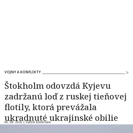
VOJNY A KONFLIKTY
Štokholm odovzdá Kyjevu
zadržanú loď z ruskej tieňovej
flotily, ktorá prevážala
ukradnuté ukrajinské obilie
06. 08. 2026 |
Žiadne komentáre