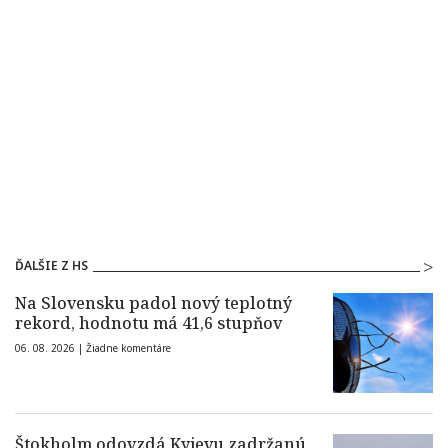
ĎALŠIE Z HS
Na Slovensku padol nový teplotný
rekord, hodnotu má 41,6 stupňov
06. 08. 2026 |
Žiadne komentáre
Štokholm odovzdá Kyjevu zadržanú