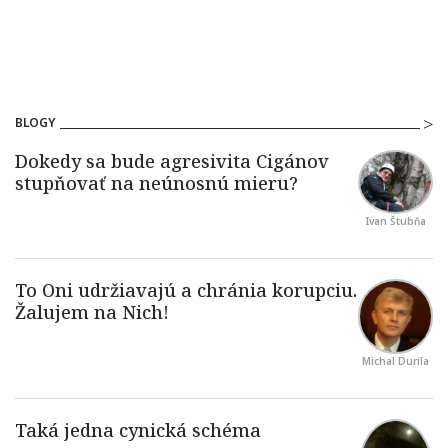
BLOGY
Ivan Štubňa
Michal Durila