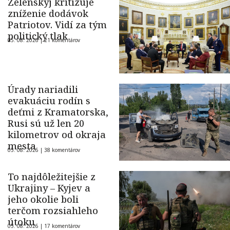
Zelenskyj kritizuje
zníženie dodávok
Patriotov. Vidí za tým
politický tlak
05. 08. 2026 |
21 komentárov
Úrady nariadili
evakuáciu rodín s
deťmi z Kramatorska,
Rusi sú už len 20
kilometrov od okraja
mesta
05. 08. 2026 |
38 komentárov
To najdôležitejšie z
Ukrajiny – Kyjev a
jeho okolie boli
terčom rozsiahleho
útoku
05. 08. 2026 |
17 komentárov