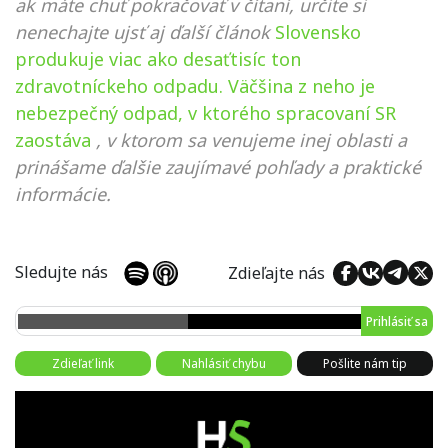
ak máte chuť pokračovať v čítaní, určite si
nenechajte ujsť aj ďalší článok
Slovensko
produkuje viac ako desaťtisíc ton
zdravotníckeho odpadu. Väčšina z neho je
nebezpečný odpad, v ktorého spracovaní SR
zaostáva
, v ktorom sa venujeme inej oblasti a
prinášame ďalšie zaujímavé pohľady a praktické
informácie.
Sledujte nás
Zdieľajte nás
Prihlásiť sa
Zdieľať link
Nahlásiť chybu
Pošlite nám tip