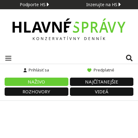
Podporte HS
Inzerujte na HS
Prihlásiť sa
Predplatné
NAŽIVO
NAJČÍTANEJŠIE
ROZHOVORY
VIDEÁ