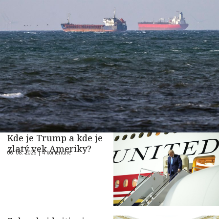
Kde je Trump a kde je
zlatý vek Ameriky?
06. 08. 2026 |
4 komentáre