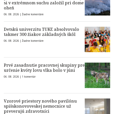
si v extrémnom suchu založil pri dome
oheň
06. 08. 2026 |
Žiadne komentáre
Detskú univerzitu TUKE absolvovalo
takmer 300 žiakov základných škôl
06. 08. 2026 |
Žiadne komentáre
Prvé zasadnutie pracovnej skupiny pre
určenie kvóty lovu vlka bolo v júni
06. 08. 2026 |
1 komentár
Vzorové priestory nového pavilónu
spišskonovoveskej nemocnice už
preverujú zdravotníci