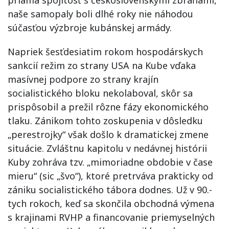
priama spojitosť s československými zbraňami,
naše samopaly boli dlhé roky nie náhodou
súčasťou výzbroje kubánskej armády.
Napriek šesťdesiatim rokom hospodárskych
sankcií režim zo strany USA na Kube vďaka
masívnej podpore zo strany krajín
socialistického bloku nekolaboval, skôr sa
prispôsobil a prežil rôzne fázy ekonomického
tlaku. Zánikom tohto zoskupenia v dôsledku
„perestrojky“ však došlo k dramatickej zmene
situácie. Zvláštnu kapitolu v nedávnej histórii
Kuby zohráva tzv. „mimoriadne obdobie v čase
mieru“ (sic „švo“), ktoré pretrváva prakticky od
zániku socialistického tábora dodnes. Už v 90.-
tych rokoch, keď sa skončila obchodná výmena
s krajinami RVHP a financovanie priemyselných