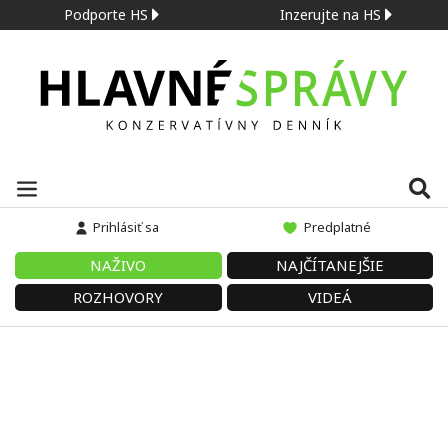
Podporte HS
Inzerujte na HS
Prihlásiť sa
Predplatné
NAŽIVO
NAJČÍTANEJŠIE
ROZHOVORY
VIDEÁ