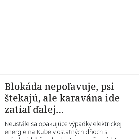
Blokáda nepoľavuje, psi
štekajú, ale karavána ide
zatiaľ ďalej…
Neustále sa opakujúce výpadky elektrickej
energie na Kube v ostatných dňoch si