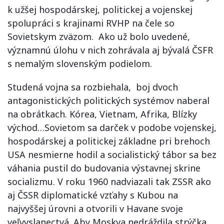
k užšej hospodárskej, politickej a vojenskej
spolupráci s krajinami RVHP na čele so
Sovietskym zväzom. Ako už bolo uvedené,
významnú úlohu v nich zohrávala aj bývalá ČSFR
s nemalým slovenským podielom.
Studená vojna sa rozbiehala, boj dvoch
antagonistických politických systémov naberal
na obrátkach. Kórea, Vietnam, Afrika, Blízky
východ…Sovietom sa darček v podobe vojenskej,
hospodárskej a politickej základne pri brehoch
USA nesmierne hodil a socialistický tábor sa bez
váhania pustil do budovania výstavnej skrine
socializmu. V roku 1960 nadviazali tak ZSSR ako
aj ČSSR diplomatické vzťahy s Kubou na
najvyššej úrovni a otvorili v Havane svoje
veľvyslanectvá. Aby Moskva nedráždila strýčka