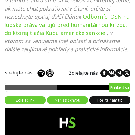
V tomto článku sme sa venovali konkrétnej téme,
ak máte chuť pokračovať v čítaní, určite si
nenechajte ujsť aj ďalší článok
Odborníci OSN na
ľudské práva varujú pred humanitárnou krízou,
do ktorej tlačia Kubu americké sankcie
, v
ktorom sa venujeme inej oblasti a prinášame
ďalšie zaujímavé pohľady a praktické informácie.
Sledujte nás
Zdieľajte nás
Prihlásiť sa
Zdieľať link
Nahlásiť chybu
Pošlite nám tip