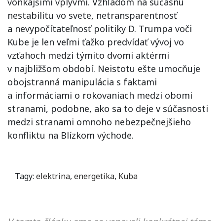
vonkajšími vplyvmi. Vzhľadom na súčasnú
nestabilitu vo svete, netransparentnosť
a nevypočítateľnosť politiky D. Trumpa voči
Kube je len veľmi ťažko predvídať vývoj vo
vzťahoch medzi týmito dvomi aktérmi
v najbližšom období. Neistotu ešte umocňuje
obojstranná manipulácia s faktami
a informáciami o rokovaniach medzi obomi
stranami, podobne, ako sa to deje v súčasnosti
medzi stranami omnoho nebezpečnejšieho
konfliktu na Blízkom východe.
Tagy:
elektrina
,
energetika
,
Kuba