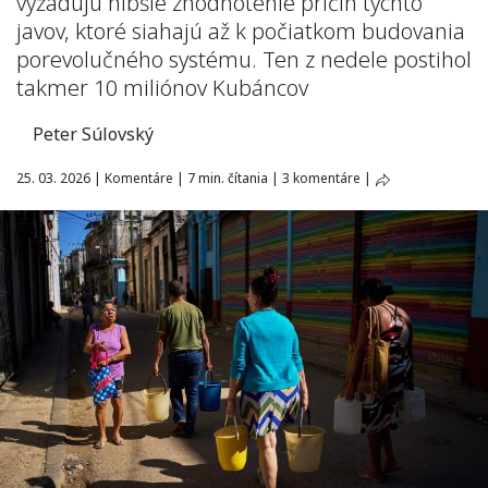
vyžadujú hlbšie zhodnotenie príčin týchto
javov, ktoré siahajú až k počiatkom budovania
porevolučného systému. Ten z nedele postihol
takmer 10 miliónov Kubáncov
Peter Súlovský
25. 03. 2026
|
Komentáre
|
7 min. čítania
|
3 komentáre
|