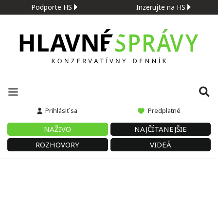
Podporte HS
Inzerujte na HS
Prihlásiť sa
Predplatné
NAŽIVO
NAJČÍTANEJŠIE
ROZHOVORY
VIDEÁ