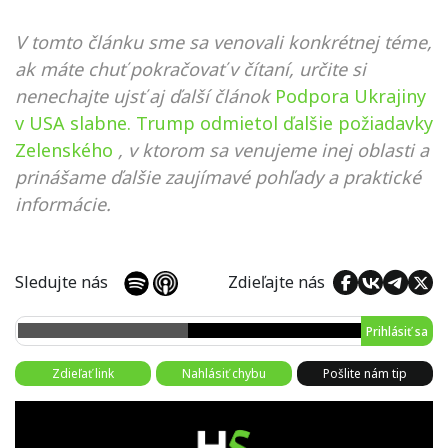
V tomto článku sme sa venovali konkrétnej téme,
ak máte chuť pokračovať v čítaní, určite si
nenechajte ujsť aj ďalší článok
Podpora Ukrajiny
v USA slabne. Trump odmietol ďalšie požiadavky
Zelenského
, v ktorom sa venujeme inej oblasti a
prinášame ďalšie zaujímavé pohľady a praktické
informácie.
Sledujte nás
Zdieľajte nás
Prihlásiť sa
Zdieľať link
Nahlásiť chybu
Pošlite nám tip