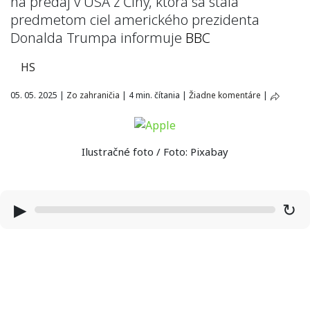
na predaj v USA z Číny, ktorá sa stala
predmetom ciel amerického prezidenta
Donalda Trumpa informuje
BBC
HS
05. 05. 2025
|
Zo zahraničia
|
4 min. čítania
|
Žiadne komentáre
|
Ilustračné foto / Foto: Pixabay
▶
↻