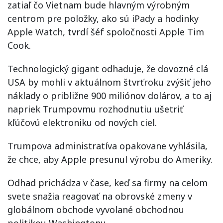
zatiaľ čo Vietnam bude hlavným výrobným
centrom pre položky, ako sú iPady a hodinky
Apple Watch, tvrdí šéf spoločnosti Apple Tim
Cook.
Technologický gigant odhaduje, že dovozné clá
USA by mohli v aktuálnom štvrťroku zvýšiť jeho
náklady o približne 900 miliónov dolárov, a to aj
napriek Trumpovmu rozhodnutiu ušetriť
kľúčovú elektroniku od nových ciel.
Trumpova administratíva opakovane vyhlásila,
že chce, aby Apple presunul výrobu do Ameriky.
Odhad prichádza v čase, keď sa firmy na celom
svete snažia reagovať na obrovské zmeny v
globálnom obchode vyvolané obchodnou
politikou Washingtonu.