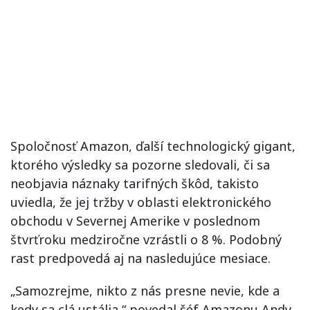
Spoločnosť Amazon, ďalší technologický gigant,
ktorého výsledky sa pozorne sledovali, či sa
neobjavia náznaky tarifných škôd, takisto
uviedla, že jej tržby v oblasti elektronického
obchodu v Severnej Amerike v poslednom
štvrťroku medziročne vzrástli o 8 %. Podobný
rast predpovedá aj na nasledujúce mesiace.
„Samozrejme, nikto z nás presne nevie, kde a
kedy sa clá ustália,“ povedal šéf Amazonu Andy