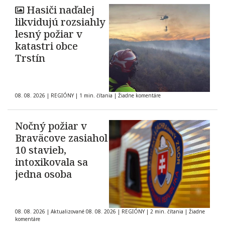
Hasiči naďalej
likvidujú rozsiahly
lesný požiar v
katastri obce
Trstín
08. 08. 2026
|
REGIÓNY
|
1 min. čítania
|
Žiadne komentáre
Nočný požiar v
Braväcove zasiahol
10 stavieb,
intoxikovala sa
jedna osoba
08. 08. 2026
|
Aktualizované 08. 08. 2026
|
REGIÓNY
|
2 min. čítania
|
Žiadne
komentáre