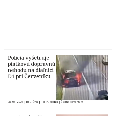
Polícia vyšetruje
piatkovú dopravnú
nehodu na diaľnici
D1 pri Červeníku
08. 08. 2026
|
REGIÓNY
|
1 min. čítania
|
Žiadne komentáre