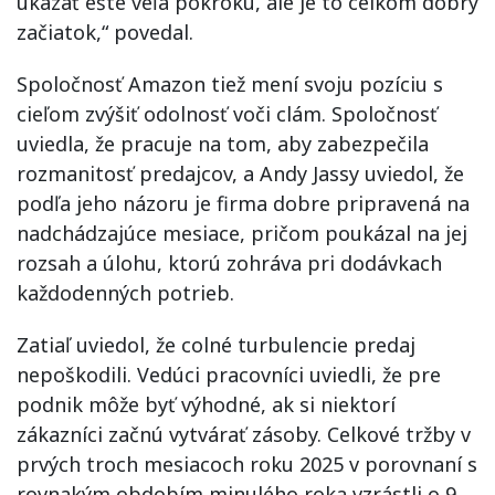
ukázať ešte veľa pokroku, ale je to celkom dobrý
začiatok,“ povedal.
Spoločnosť Amazon tiež mení svoju pozíciu s
cieľom zvýšiť odolnosť voči clám. Spoločnosť
uviedla, že pracuje na tom, aby zabezpečila
rozmanitosť predajcov, a Andy Jassy uviedol, že
podľa jeho názoru je firma dobre pripravená na
nadchádzajúce mesiace, pričom poukázal na jej
rozsah a úlohu, ktorú zohráva pri dodávkach
každodenných potrieb.
Zatiaľ uviedol, že colné turbulencie predaj
nepoškodili. Vedúci pracovníci uviedli, že pre
podnik môže byť výhodné, ak si niektorí
zákazníci začnú vytvárať zásoby. Celkové tržby v
prvých troch mesiacoch roku 2025 v porovnaní s
rovnakým obdobím minulého roka vzrástli o 9