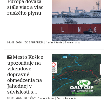
Európa dováža
stále viac a viac
ruského plynu
08. 08. 2026
|
ZO ZAHRANIČIA
|
1 min. čítania
|
6 komentárov
Mesto Košice
upozorňuje na
víkendové
dopravné
obmedzenia na
Jahodnej v
súvislosti s
automobilovými
08. 08. 2026
|
REGIÓNY
|
1 min. čítania
|
Žiadne komentáre
pretekmi