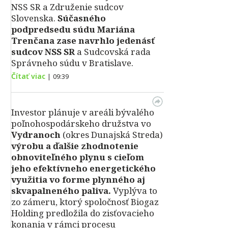
NSS SR a Združenie sudcov
Slovenska.
Súčasného
podpredsedu súdu Mariána
Trenčana zase navrhlo jedenásť
sudcov NSS SR
a Sudcovská rada
Správneho súdu v Bratislave.
Čítať viac
|
09:39
Investor plánuje v areáli bývalého
poľnohospodárskeho družstva vo
Vydranoch
(okres Dunajská Streda)
výrobu a ďalšie zhodnotenie
obnoviteľného plynu s cieľom
jeho efektívneho energetického
využitia vo forme plynného aj
skvapalneného paliva.
Vyplýva to
zo zámeru, ktorý spoločnosť Biogaz
Holding predložila do zisťovacieho
konania v rámci procesu