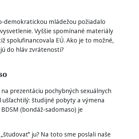
ko-demokratickou mládežou požiadalo
 vysvetlenie. Vyššie spomínané materiály
iž spolufinancovala EÚ. Ako je to možné,
jú do hláv zvrátenosti?
so
na prezentáciu pochybných sexuálnych
l ušľachtilý: študijné pobyty a výmena
 aj BDSM (bondáž-sadomaso) je
 „študovať” ju? Na toto sme poslali naše