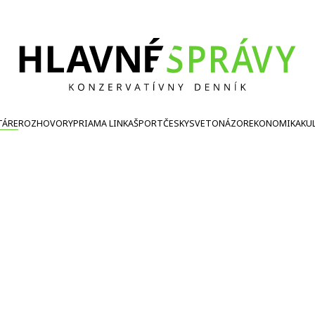
TÁRE
ROZHOVORY
PRIAMA LINKA
ŠPORT
ČESKY
SVETONÁZOR
EKONOMIKA
KU