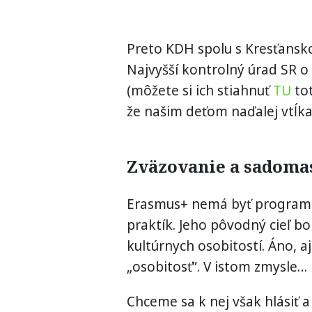
Preto KDH spolu s Kresťans
Najvyšší kontrolný úrad SR o
(môžete si ich stiahnuť
TU
tot
že našim deťom naďalej vtĺka
Zväzovanie a sadoma
Erasmus+ nemá byť program 
praktík. Jeho pôvodný cieľ bo
kultúrnych osobitostí. Áno,
„osobitosť”. V istom zmysle…
Chceme sa k nej však hlásiť a