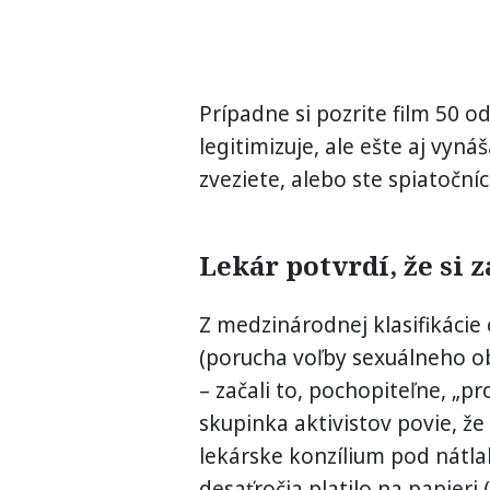
Prípadne si pozrite film 50 o
legitimizuje, ale ešte aj vyná
zveziete, alebo ste spiatočn
Lekár potvrdí, že si 
Z medzinárodnej klasifikácie 
(porucha voľby sexuálneho o
– začali to, pochopiteľne, „pr
skupinka aktivistov povie, že i
lekárske konzílium pod nátla
desaťročia platilo na papieri