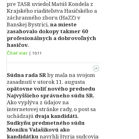
pre TASR uviedol Matúš Kondela z
Krajského riaditeľstva Hasičského a
záchranného zboru (HaZZ) v
Banskej Bystrici,
na mieste
zasahovalo dokopy takmer 60
profesionálnych a dobrovoľných
hasičov.
Čítať viac
|
10:11
Súdna rada SR
by mala na svojom
zasadnutí v utorok 11. augusta
opätovne voliť nového predsedu
Najvyššieho správneho súdu SR.
Ako vyplýva z údajov na
internetovej stránke rady, o post sa
uchádzajú
dvaja kandidáti.
Sudkyňu predmetného súdu
Moniku Valašikovú ako
kandidátku
navrhli štyria sudcovia