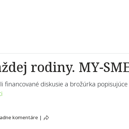
aždej rodiny. MY-S
financované diskusie a brožúrka popisujúce 
i
iadne komentáre
|