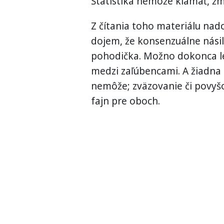
Štatistika nemôže klamať, žm
Z čítania toho materiálu na
dojem, že konsenzuálne násili
pohodička. Možno dokonca le
medzi zaľúbencami. A žiadna 
nemôže; zväzovanie či povyš
fajn pre oboch.