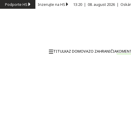
Podporte HS
Inzerujte na HS
13:20
|
08. august 2026
|
Oskár
TITULKA
Z DOMOVA
ZO ZAHRANIČIA
KOMEN