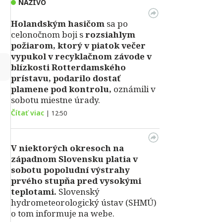
NAŽIVO
Holandským hasičom
sa po
celonočnom boji s
rozsiahlym
požiarom, ktorý v piatok večer
vypukol v recyklačnom závode v
↻
blízkosti Rotterdamského
prístavu, podarilo dostať
plamene pod kontrolu,
oznámili v
sobotu miestne úrady.
Čítať viac
|
12:50
V niektorých okresoch na
západnom Slovensku platia v
sobotu popoludní výstrahy
prvého stupňa pred vysokými
teplotami.
Slovenský
hydrometeorologický ústav (SHMÚ)
o tom informuje na webe.