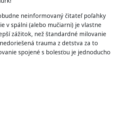
urk!
dobudne neinformovaný čitateľ poľahky
e v spálni (alebo mučiarni) je vlastne
pší zážitok, než štandardné milovanie
nedoriešená trauma z detstva za to
ovanie spojené s bolesťou je jednoducho