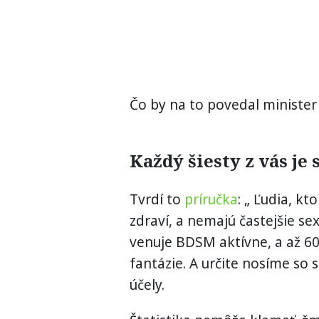
Čo by na to povedal minister
Každý šiesty z vás je
Tvrdí to
príručka
: „ Ľudia, k
zdraví, a nemajú častejšie se
venuje BDSM aktívne, a až 
fantázie. A určite nosíme so 
účely.