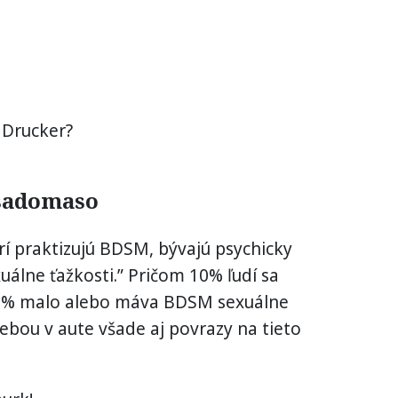
 Drucker?
 sadomaso
torí praktizujú BDSM, bývajú psychicky
xuálne ťažkosti.” Pričom 10% ľudí sa
60% malo alebo máva BDSM sexuálne
sebou v aute všade aj povrazy na tieto