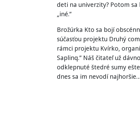
deti na univerzity? Potom sa
„iné.”
Brožúrka Kto sa bojí obscénno
súčasťou projektu Druhý comi
rámci projektu Kvírko, orga
Saplinq.” Náš čitateľ už dávno
odklepnuté štedré sumy ešte
dnes sa im nevodí najhoršie