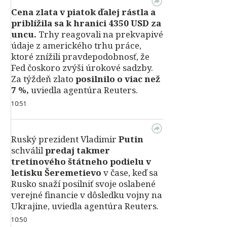
Cena zlata v piatok ďalej rástla a
priblížila sa k hranici 4350 USD za
uncu.
Trhy reagovali na prekvapivé
údaje z amerického trhu práce,
ktoré znížili pravdepodobnosť, že
Fed čoskoro zvýši úrokové sadzby.
Za týždeň zlato
posilnilo o viac než
7 %,
uviedla agentúra Reuters.
10:51
Ruský prezident Vladimir
Putin
schválil
predaj takmer
tretinového štátneho podielu v
letisku Šeremetievo
v čase, keď sa
Rusko snaží posilniť svoje oslabené
verejné financie v dôsledku vojny na
Ukrajine, uviedla agentúra Reuters.
10:50