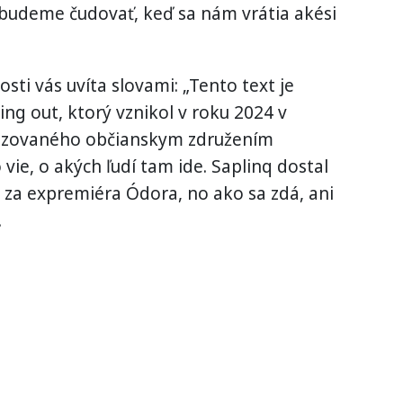
 budeme čudovať, keď sa nám vrátia akési
sti vás uvíta slovami: „Tento text je
ng out, ktorý vznikol v roku 2024 v
nizovaného občianskym združením
 vie, o akých ľudí tam ide. Saplinq dostal
 za expremiéra Ódora, no ako sa zdá, ani
…