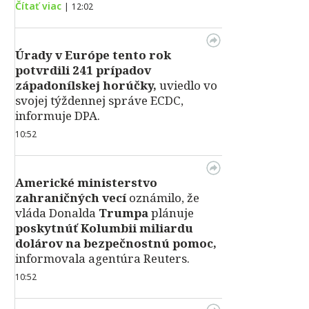
Čítať viac
|
12:02
Úrady v Európe tento rok
potvrdili 241 prípadov
západonílskej horúčky,
uviedlo vo
svojej týždennej správe ECDC,
informuje DPA.
10:52
Americké ministerstvo
zahraničných vecí
oznámilo, že
vláda Donalda
Trumpa
plánuje
poskytnúť Kolumbii miliardu
dolárov na bezpečnostnú pomoc,
informovala agentúra Reuters.
10:52