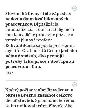
Slovenské firmy stále zápasia s
nedostatkom kvalifikovaných
pracovníkov.
Digitalizácia,
automatizácia a umelá inteligencia
menia tradičné pracovné pozície a
vytvárajú nové profesie.
Rekvalifikácia
sa podľa prieskumu
agentúr Grafton a Gi Group
javí ako
účinný spôsob, ako prepojiť
potreby trhu práce s dostupnou
pracovnou silou.
10:47
Nočný požiar v obci Braväcovo v
okrese Brezno zasiahol celkovo
desať stavieb.
Splodinami horenia
sa
intoxikoval jeden človek.
Ako