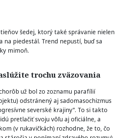
dtieňov šedej, ktorý také správanie nielen
ša na piedestál. Trend nepustí, buď sa
ícky mimoň.
zaslúžite trochu zväzovania
chorôb už bol zo zoznamu parafílií
bjektu) odstránený aj sadomasochizmus
ogresívne severské krajiny”. To si takto
dú pretlačiť svoju vôľu aj oficiálne, a
kom (v rukavičkách) rozhodne, že to, čo
 (a stáročia v ponímaní zdravého rozumu),