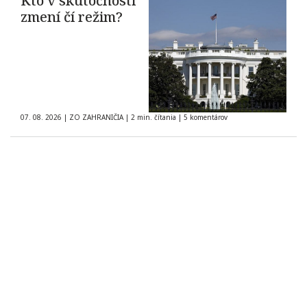
Kto v skutočnosti
zmení čí režim?
07. 08. 2026
|
ZO ZAHRANIČIA
|
2 min. čítania
|
5 komentárov