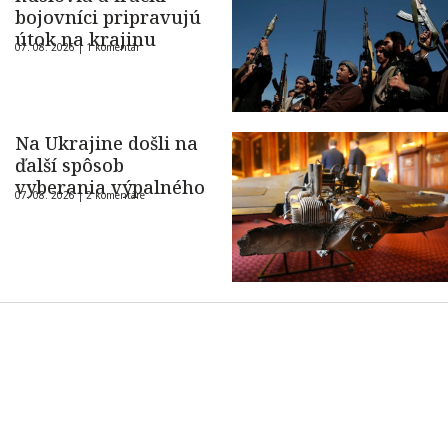
bojovníci pripravujú
útok na krajinu
07. 08. 2026 |
1 komentár
Na Ukrajine došli na
ďalší spôsob
vyberania výpalného
07. 08. 2026 |
2 komentáre