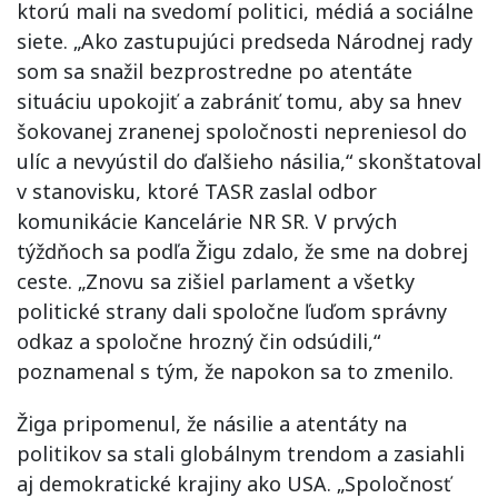
ktorú mali na svedomí politici, médiá a sociálne
siete. „Ako zastupujúci predseda Národnej rady
som sa snažil bezprostredne po atentáte
situáciu upokojiť a zabrániť tomu, aby sa hnev
šokovanej zranenej spoločnosti nepreniesol do
ulíc a nevyústil do ďalšieho násilia,“ skonštatoval
v stanovisku, ktoré TASR zaslal odbor
komunikácie Kancelárie NR SR. V prvých
týždňoch sa podľa Žigu zdalo, že sme na dobrej
ceste. „Znovu sa zišiel parlament a všetky
politické strany dali spoločne ľuďom správny
odkaz a spoločne hrozný čin odsúdili,“
poznamenal s tým, že napokon sa to zmenilo.
Žiga pripomenul, že násilie a atentáty na
politikov sa stali globálnym trendom a zasiahli
aj demokratické krajiny ako USA. „Spoločnosť