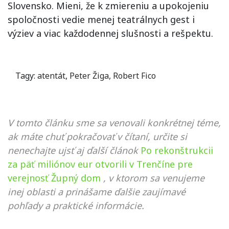
Slovensko. Mieni, že k zmiereniu a upokojeniu
spoločnosti vedie menej teatrálnych gest i
výziev a viac každodennej slušnosti a rešpektu.
Tagy:
atentát
,
Peter Žiga
,
Robert Fico
V tomto článku sme sa venovali konkrétnej téme,
ak máte chuť pokračovať v čítaní, určite si
nenechajte ujsť aj ďalší článok
Po rekonštrukcii
za päť miliónov eur otvorili v Trenčíne pre
verejnosť Župný dom
, v ktorom sa venujeme
inej oblasti a prinášame ďalšie zaujímavé
pohľady a praktické informácie.