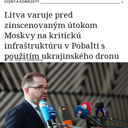
VOJNY A KONFLIKTY
Litva varuje pred
zinscenovaným útokom
Moskvy na kritickú
infraštruktúru v Pobaltí s
použitím ukrajinského dronu
07. 08. 2026 |
6 komentárov