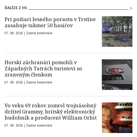
ĎALŠIE Z HS
Pri požiari lesného porastu v Trstíne
zasahuje takmer 50 hasičov
07. 08. 2026 |
Žiadne komentáre
Horskí záchranári pomohli v
Západných Tatrách turistovi so
zraneným členkom
07. 08. 2026 |
Žiadne komentáre
Vo veku 69 rokov zomrel trojnásobný
držiteľ Grammy, britský elektronický
hudobník a producent William Orbit
07. 08. 2026 |
Žiadne komentáre