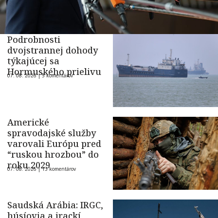
Podrobnosti
dvojstrannej dohody
týkajúcej sa
Hormuského prielivu
07. 08. 2026 |
5 komentárov
Americké
spravodajské služby
varovali Európu pred
“ruskou hrozbou” do
roku 2029
07. 08. 2026 |
13 komentárov
Saudská Arábia: IRGC,
húsíovia a irackí