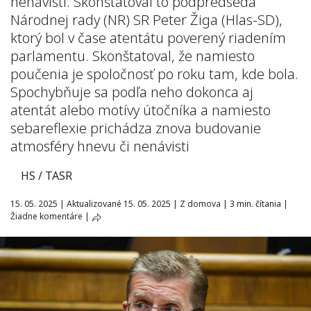
nenávisti. Skonštatoval to podpredseda
Národnej rady (NR) SR Peter Žiga (Hlas-SD),
ktorý bol v čase atentátu poverený riadením
parlamentu. Skonštatoval, že namiesto
poučenia je spoločnosť po roku tam, kde bola.
Spochybňuje sa podľa neho dokonca aj
atentát alebo motívy útočníka a namiesto
sebareflexie prichádza znova budovanie
atmosféry hnevu či nenávisti
HS / TASR
15. 05. 2025
|
Aktualizované 15. 05. 2025
|
Z domova
|
3 min. čítania
|
Žiadne komentáre
|