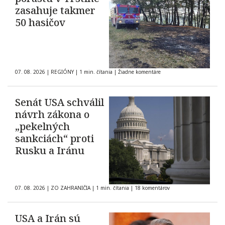
zasahuje takmer
50 hasičov
07. 08. 2026
|
REGIÓNY
|
1 min. čítania
|
Žiadne komentáre
Senát USA schválil
návrh zákona o
„pekelných
sankciách“ proti
Rusku a Iránu
07. 08. 2026
|
ZO ZAHRANIČIA
|
1 min. čítania
|
18 komentárov
USA a Irán sú