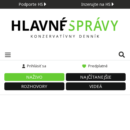
Podporte HS
Inzerujte na HS
Prihlásiť sa
Predplatné
NAŽIVO
NAJČÍTANEJŠIE
ROZHOVORY
VIDEÁ