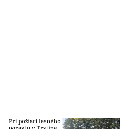
Pri požiari lesného
porastu v Trstíne