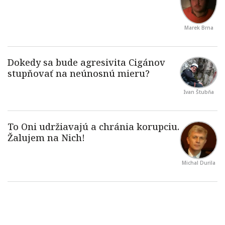
Marek Brna
Ivan Štubňa
Michal Durila