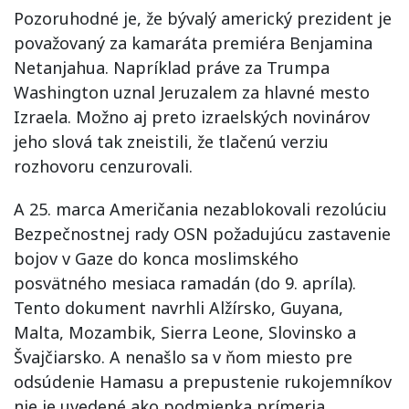
Pozoruhodné je, že bývalý americký prezident je
považovaný za kamaráta premiéra Benjamina
Netanjahua. Napríklad práve za Trumpa
Washington uznal Jeruzalem za hlavné mesto
Izraela. Možno aj preto izraelských novinárov
jeho slová tak zneistili, že tlačenú verziu
rozhovoru cenzurovali.
A 25. marca Američania nezablokovali rezolúciu
Bezpečnostnej rady OSN požadujúcu zastavenie
bojov v Gaze do konca moslimského
posvätného mesiaca ramadán (do 9. apríla).
Tento dokument navrhli Alžírsko, Guyana,
Malta, Mozambik, Sierra Leone, Slovinsko a
Švajčiarsko. A nenašlo sa v ňom miesto pre
odsúdenie Hamasu a prepustenie rukojemníkov
nie je uvedené ako podmienka prímeria.