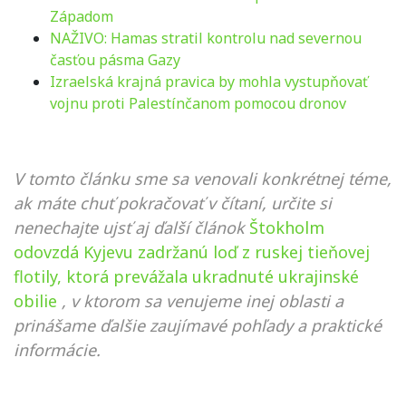
Západom
NAŽIVO: Hamas stratil kontrolu nad severnou
časťou pásma Gazy
Izraelská krajná pravica by mohla vystupňovať
vojnu proti Palestínčanom pomocou dronov
V tomto článku sme sa venovali konkrétnej téme,
ak máte chuť pokračovať v čítaní, určite si
nenechajte ujsť aj ďalší článok
Štokholm
odovzdá Kyjevu zadržanú loď z ruskej tieňovej
flotily, ktorá prevážala ukradnuté ukrajinské
obilie
, v ktorom sa venujeme inej oblasti a
prinášame ďalšie zaujímavé pohľady a praktické
informácie.