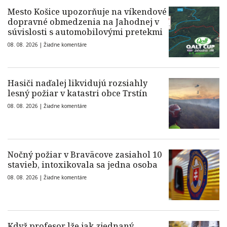
Mesto Košice upozorňuje na víkendové
dopravné obmedzenia na Jahodnej v
súvislosti s automobilovými pretekmi
08. 08. 2026 |
Žiadne komentáre
Hasiči naďalej likvidujú rozsiahly
lesný požiar v katastri obce Trstín
08. 08. 2026 |
Žiadne komentáre
Nočný požiar v Braväcove zasiahol 10
stavieb, intoxikovala sa jedna osoba
08. 08. 2026 |
Žiadne komentáre
Když profesor lže jak zjednaný…