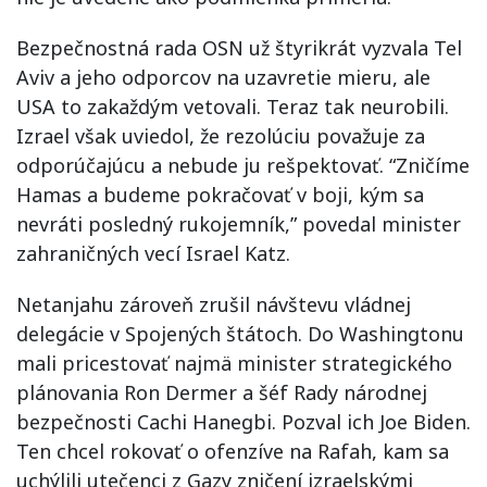
Bezpečnostná rada OSN už štyrikrát vyzvala Tel
Aviv a jeho odporcov na uzavretie mieru, ale
USA to zakaždým vetovali. Teraz tak neurobili.
Izrael však uviedol, že rezolúciu považuje za
odporúčajúcu a nebude ju rešpektovať. “Zničíme
Hamas a budeme pokračovať v boji, kým sa
nevráti posledný rukojemník,” povedal minister
zahraničných vecí Israel Katz.
Netanjahu zároveň zrušil návštevu vládnej
delegácie v Spojených štátoch. Do Washingtonu
mali pricestovať najmä minister strategického
plánovania Ron Dermer a šéf Rady národnej
bezpečnosti Cachi Hanegbi. Pozval ich Joe Biden.
Ten chcel rokovať o ofenzíve na Rafah, kam sa
uchýlili utečenci z Gazy zničení izraelskými