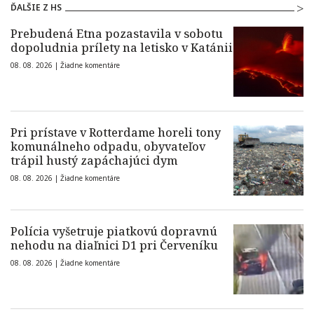
ĎALŠIE Z HS
Prebudená Etna pozastavila v sobotu
dopoludnia prílety na letisko v Katánii
08. 08. 2026 |
Žiadne komentáre
Pri prístave v Rotterdame horeli tony
komunálneho odpadu, obyvateľov
trápil hustý zapáchajúci dym
08. 08. 2026 |
Žiadne komentáre
Polícia vyšetruje piatkovú dopravnú
nehodu na diaľnici D1 pri Červeníku
08. 08. 2026 |
Žiadne komentáre