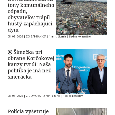
tony komunálneho
odpadu,
obyvateľov trápil
hustý zapáchajúci
dym
08. 08. 2026
|
ZO ZAHRANIČIA
|
1 min. čítania
|
Žiadne komentáre
Šimečka pri
obrane Korčokovej
kauzy tvrdí: Naša
politika je iná než
smerácka
08. 08. 2026
|
Z DOMOVA
|
2 min. čítania
|
158 komentárov
Polícia vyšetruje