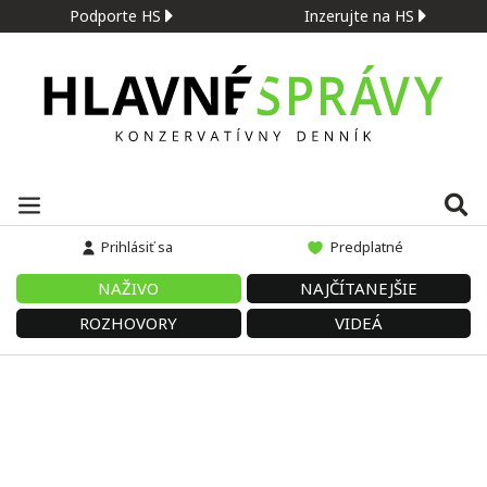
Podporte HS
Inzerujte na HS
Prihlásiť sa
Predplatné
NAŽIVO
NAJČÍTANEJŠIE
ROZHOVORY
VIDEÁ