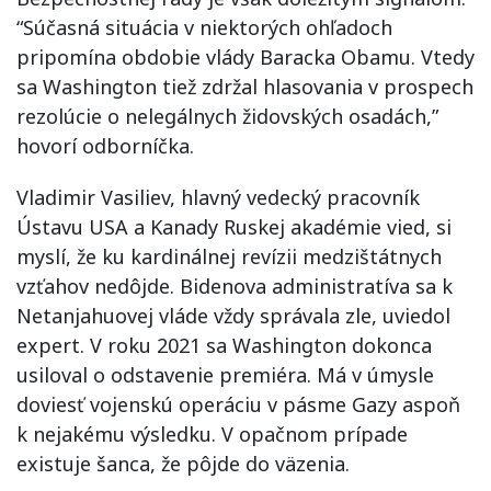
“Súčasná situácia v niektorých ohľadoch
pripomína obdobie vlády Baracka Obamu. Vtedy
sa Washington tiež zdržal hlasovania v prospech
rezolúcie o nelegálnych židovských osadách,”
hovorí odborníčka.
Vladimir Vasiliev, hlavný vedecký pracovník
Ústavu USA a Kanady Ruskej akadémie vied, si
myslí, že ku kardinálnej revízii medzištátnych
vzťahov nedôjde. Bidenova administratíva sa k
Netanjahuovej vláde vždy správala zle, uviedol
expert. V roku 2021 sa Washington dokonca
usiloval o odstavenie premiéra. Má v úmysle
doviesť vojenskú operáciu v pásme Gazy aspoň
k nejakému výsledku. V opačnom prípade
existuje šanca, že pôjde do väzenia.