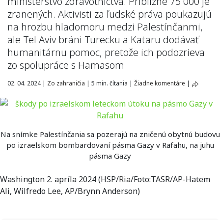
ministerstvo zdravotníctva. Približne 75 000 je
zranených. Aktivisti za ľudské práva poukazujú
na hrozbu hladomoru medzi Palestínčanmi,
ale Tel Aviv bráni Turecku a Kataru dodávať
humanitárnu pomoc, pretože ich podozrieva
zo spolupráce s Hamasom
02. 04. 2024
|
Zo zahraničia
|
5 min. čítania
|
Žiadne komentáre
|
Na snímke Palestínčania sa pozerajú na zničenú obytnú budovu
po izraelskom bombardovaní pásma Gazy v Rafahu, na juhu
pásma Gazy
Washington 2. apríla 2024 (HSP/
Ria
/Foto:TASR/AP-Hatem
Ali, Wilfredo Lee, AP/Brynn Anderson)