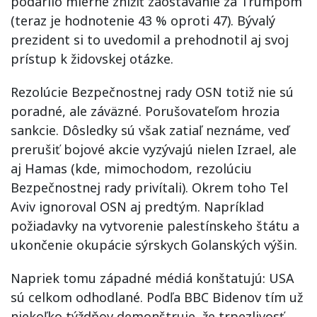
podarilo mierne znížiť zaostávanie za Trumpom
(teraz je hodnotenie 43 % oproti 47). Bývalý
prezident si to uvedomil a prehodnotil aj svoj
prístup k židovskej otázke.
Rezolúcie Bezpečnostnej rady OSN totiž nie sú
poradné, ale záväzné. Porušovateľom hrozia
sankcie. Dôsledky sú však zatiaľ neznáme, veď
prerušiť bojové akcie vyzývajú nielen Izrael, ale
aj Hamas (kde, mimochodom, rezolúciu
Bezpečnostnej rady privítali). Okrem toho Tel
Aviv ignoroval OSN aj predtým. Napríklad
požiadavky na vytvorenie palestínskeho štátu a
ukončenie okupácie sýrskych Golanských výšin.
Napriek tomu západné médiá konštatujú: USA
sú celkom odhodlané. Podľa BBC Bidenov tím už
niekoľko týždňov demonštruje, že trpezlivosť