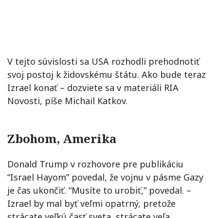
V tejto súvislosti sa USA rozhodli prehodnotiť
svoj postoj k židovskému štátu. Ako bude teraz
Izrael konať – dozviete sa v materiáli RIA
Novosti, píše Michail Katkov.
Zbohom, Amerika
Donald Trump v rozhovore pre publikáciu
“Israel Hayom” povedal, že vojnu v pásme Gazy
je čas ukončiť. “Musíte to urobiť,” povedal. –
Izrael by mal byť veľmi opatrný, pretože
strácate veľkú časť sveta, strácate veľa