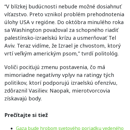
“V blízkej budúcnosti nebude možné dosiahnuť
víťazstvo. Preto vznikol problém prehodnotenia
úlohy USA v regióne. Do októbra minulého roka
sa Washington považoval za schopného riadiť
palestínsko-izraelskú krízu a usmerňovať Tel
Aviv. Teraz vidíme, že Izrael je chvostom, ktorý
vrtí veľkým americkým psom,” tvrdí politológ.
Voliči pociťujú zmenu postavenia, čo má
mimoriadne negatívny vplyv na ratingy tých
politikov, ktorí podporujú izraelskú ofenzívu,
zdôraznil Vasiliev. Naopak, mierotvorcovia
získavajú body.
Prečítajte si tiež
Gaza bude hrobom svetového poriadku vedeného