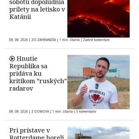
sobotu dopoludnia
prílety na letisko v
Katánii
08. 08. 2026
|
ZO ZAHRANIČIA
|
1 min. čítania
|
Žiadne komentáre
Hnutie
Republika sa
pridáva ku
kritikom “ruských”
radarov
08. 08. 2026
|
Z DOMOVA
|
1 min. čítania
|
5 komentárov
Pri prístave v
Rotterdame horeli