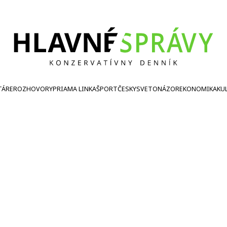
TÁRE
ROZHOVORY
PRIAMA LINKA
ŠPORT
ČESKY
SVETONÁZOR
EKONOMIKA
KU