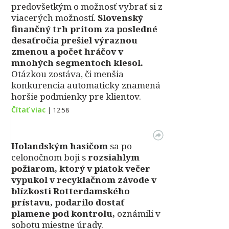
predovšetkým o možnosť vybrať si z
viacerých možností.
Slovenský
finančný trh pritom za posledné
desaťročia prešiel výraznou
zmenou a počet hráčov v
mnohých segmentoch klesol.
Otázkou zostáva, či menšia
konkurencia automaticky znamená
horšie podmienky pre klientov.
Čítať viac
|
12:58
Holandským hasičom
sa po
celonočnom boji s
rozsiahlym
požiarom, ktorý v piatok večer
vypukol v recyklačnom závode v
blízkosti Rotterdamského
prístavu, podarilo dostať
plamene pod kontrolu,
oznámili v
sobotu miestne úrady.