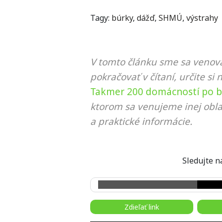
Tagy:
búrky
,
dážď
,
SHMÚ
,
výstrahy
V tomto článku sme sa venova
pokračovať v čítaní, určite si 
Takmer 200 domácností po b
ktorom sa venujeme inej obla
a praktické informácie.
Sledujte
Zdieľať link