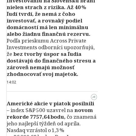
Investovaniu na Slovensku bráni
nielen strach z rizika. Až 40 %
ľudí tvrdí, že nemá z čoho
investovať, a rovnaký podiel
domácností má len minimálnu
alebo žiadnu finančnú rezervu.
Podľa prieskumu Across Private
Investments odborníci upozorňujú,
že
bez tvorby úspor sa ľudia
dostávajú do finančného stresu a
zároveň nemajú možnosť
zhodnocovať svoj majetok.
14:02
Americké akcie v piatok posilnili
– index S&P 500 uzavrel na
novom
rekorde 7757,64 bodu,
čo znamená
jeho najlepší týždeň od apríla.
Nasdaq vzrástol o 1,3 %