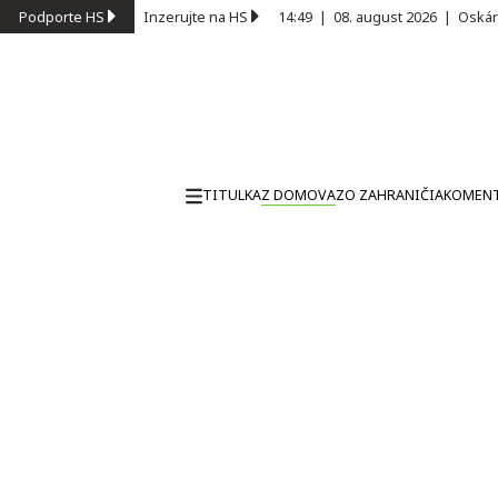
Podporte HS
Inzerujte na HS
14:49
|
08. august 2026
|
Oskár
TITULKA
Z DOMOVA
ZO ZAHRANIČIA
KOMEN