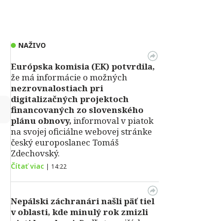
NAŽIVO
Európska komisia (EK) potvrdila,
že má informácie o možných
nezrovnalostiach pri
digitalizačných projektoch
↻
financovaných zo slovenského
plánu obnovy,
informoval v piatok
na svojej oficiálne webovej stránke
český europoslanec Tomáš
Zdechovský.
Čítať viac
|
14:22
Nepálski záchranári našli päť tiel
v oblasti, kde minulý rok zmizli