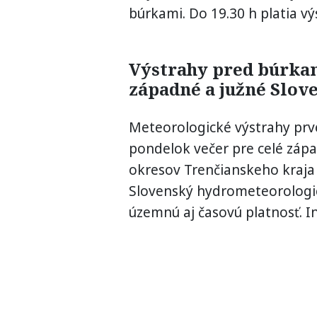
búrkami. Do 19.30 h platia v
Výstrahy pred búrkami
západné a južné Slov
Meteorologické výstrahy prv
pondelok večer pre celé zápa
okresov Trenčianskeho kraja a
Slovenský hydrometeorologick
územnú aj časovú platnosť. 