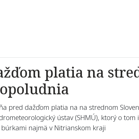
ažďom platia na str
popoludnia
ňa pred dažďom platia na na strednom Sloven
hydrometeorologický ústav (SHMÚ), ktorý o to
s búrkami najmä v Nitrianskom kraji