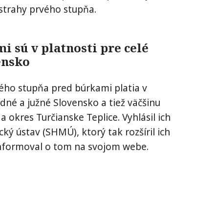
ýstrahy prvého stupňa.
 sú v platnosti pre celé
ensko
ého stupňa pred búrkami platia v
dné a južné Slovensko a tiež väčšinu
 okres Turčianske Teplice. Vyhlásil ich
ý ústav (SHMÚ), ktorý tak rozšíril ich
Informoval o tom na svojom webe.