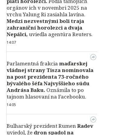
piati horolezci.
Podľa tamojších
orgánov ich v novembri 2025 na
vrchu Yalung Ri zasiahla lavína.
Medzi nezvestnými boli traja
zahraniční horolezci a dvaja
Nepálci,
uviedla agentúra Reuters.
14:07
Parlamentná frakcia
maďarskej
vládnej strany Tisza nominovala
na post prezidenta 73‑ročného
bývalého šéfa Najvyššieho súdu
Andrása Baku.
Oznámila to po
tajnom hlasovaní na Facebooku.
14:05
Bulharský prezident Rumen
Radev
uviedol, že
dron spadol na