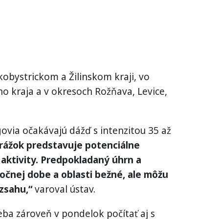
kobystrickom a Žilinskom kraji, vo
o kraja a v okresoch Rožňava, Levice,
ia očakávajú dážď s intenzitou 35 až
rážok predstavuje potenciálne
aktivity. Predpokladaný úhrn a
ročnej dobe a oblasti bežné, ale môžu
zsahu,“
varoval ústav.
eba zároveň v pondelok počítať aj s