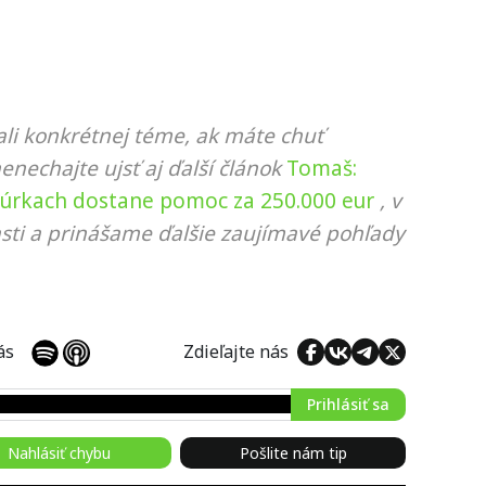
li konkrétnej téme, ak máte chuť
nenechajte ujsť aj ďalší článok
Tomaš:
úrkach dostane pomoc za 250.000 eur
, v
sti a prinášame ďalšie zaujímavé pohľady
 nás
Zdieľajte nás
Prihlásiť sa
Nahlásiť chybu
Pošlite nám tip