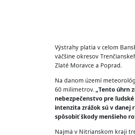
Výstrahy platia v celom Bans
väčšine okresov Trenčianskeh
Zlaté Moravce a Poprad.
Na danom území meteorológov
60 milimetrov.
„Tento úhrn z
nebezpečenstvo pre ľudské 
intenzita zrážok sú v danej 
spôsobiť škody menšieho ro
Najmä v Nitrianskom kraji tr