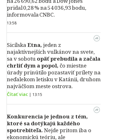
na 26 690,62 bodu a Dow Jones
pridal 0,28 % na 54 036,93 bodu,
informovala CNBC.
13:58
Sicílska
Etna,
jeden z
najaktívnejších vulkánov na svete,
sa v sobotu
opäť prebudila a začala
chrliť dym a popol,
čo miestne
úrady prinútilo pozastaviť prílety na
neďalekom letisku v Katánii, druhom
najväčšom meste ostrova.
Čítať viac
|
13:15
Konkurencia je jednou z tém,
ktoré sa dotýkajú každého
spotrebiteľa.
Nejde pritom iba o
ekonomickú teóriu, ale