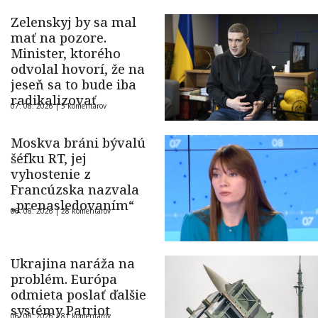
Zelenskyj by sa mal
mať na pozore.
Minister, ktorého
odvolal hovorí, že na
jeseň sa to bude iba
radikalizovať
07. 08. 2026 |
5 komentárov
Moskva bráni bývalú
šéfku RT, jej
vyhostenie z
Francúzska nazvala
„prenasledovaním“
06. 08. 2026 |
28 komentárov
Ukrajina naráža na
problém. Európa
odmieta poslať ďalšie
systémy Patriot
06. 08. 2026 |
81 komentárov