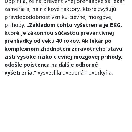
Doplnila, že na preventívnej prehliadke sa lekár
zameria aj na rizikové faktory, ktoré zvyšujú
pravdepodobnosť vzniku cievnej mozgovej
príhody.
„Základom tohto vyšetrenia je EKG,
ktoré je zákonnou súčasťou preventívnej
prehliadky od veku 40 rokov. Ak lekár po
komplexnom zhodnotení zdravotného stavu
zistí vysoké riziko cievnej mozgovej príhody,
odošle poistenca na ďalšie odborné
vyšetrenia,“
vysvetlila uvedená hovorkyňa.