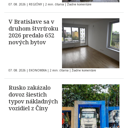
07. 08. 2026
|
REGIÓNY
|
2 min. čítania
|
Žiadne komentáre
V Bratislave sa v
druhom štvrťroku
2026 predalo 652
nových bytov
07. 08. 2026
|
EKONOMIKA
|
2 min. čítania
|
Žiadne komentáre
Rusko zakázalo
dovoz šiestich
typov nákladných
vozidiel z Číny