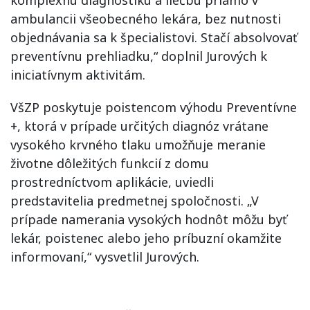
komplexnú diagnostiku a liečbu priamo v
ambulancii všeobecného lekára, bez nutnosti
objednávania sa k špecialistovi. Stačí absolvovať
preventívnu prehliadku,“ doplnil Jurových k
iniciatívnym aktivitám.
VšZP poskytuje poistencom výhodu Preventívne
+, ktorá v prípade určitých diagnóz vrátane
vysokého krvného tlaku umožňuje meranie
životne dôležitých funkcií z domu
prostredníctvom aplikácie, uviedli
predstavitelia predmetnej spoločnosti. „V
prípade namerania vysokých hodnôt môžu byť
lekár, poistenec alebo jeho príbuzní okamžite
informovaní,“ vysvetlil Jurových.