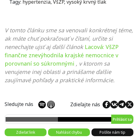
Tagy:
hypertenzia
,
VšZP
,
vysoký krvný tlak
V tomto článku sme sa venovali konkrétnej téme,
ak máte chuť pokračovať v čítaní, určite si
nenechajte ujsť aj ďalší článok
Lacová: VšZP
finančne znevýhodnila krajské nemocnice v
porovnaní so súkromnými
, v ktorom sa
venujeme inej oblasti a prinášame ďalšie
zaujímavé pohľady a praktické informácie.
Sledujte nás
Zdieľajte nás
Prihlásiť sa
Zdieľať link
Nahlásiť chybu
Pošlite nám tip