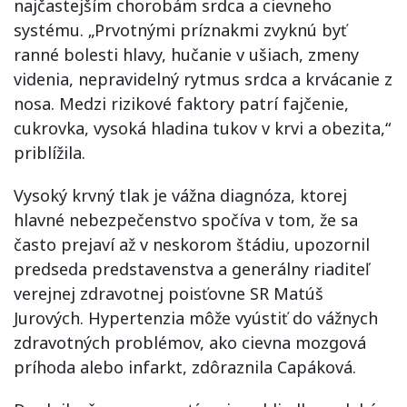
najčastejším chorobám srdca a cievneho
systému. „Prvotnými príznakmi zvyknú byť
ranné bolesti hlavy, hučanie v ušiach, zmeny
videnia, nepravidelný rytmus srdca a krvácanie z
nosa. Medzi rizikové faktory patrí fajčenie,
cukrovka, vysoká hladina tukov v krvi a obezita,“
priblížila.
Vysoký krvný tlak je vážna diagnóza, ktorej
hlavné nebezpečenstvo spočíva v tom, že sa
často prejaví až v neskorom štádiu, upozornil
predseda predstavenstva a generálny riaditeľ
verejnej zdravotnej poisťovne SR Matúš
Jurových. Hypertenzia môže vyústiť do vážnych
zdravotných problémov, ako cievna mozgová
príhoda alebo infarkt, zdôraznila Capáková.