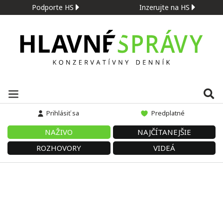
Podporte HS
Inzerujte na HS
Prihlásiť sa
Predplatné
NAŽIVO
NAJČÍTANEJŠIE
ROZHOVORY
VIDEÁ