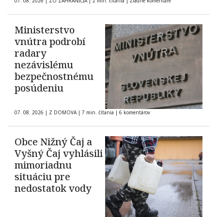
07. 08. 2026
|
ZO ZAHRANIČIA
|
2 min. čítania
|
Žiadne komentáre
Ministerstvo
vnútra podrobí
radary
nezávislému
bezpečnostnému
posúdeniu
07. 08. 2026
|
Z DOMOVA
|
7 min. čítania
|
6 komentárov
Obce Nižný Čaj a
Vyšný Čaj vyhlásili
mimoriadnu
situáciu pre
nedostatok vody