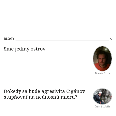
BLOGY
Marek Brna
Ivan Štubňa