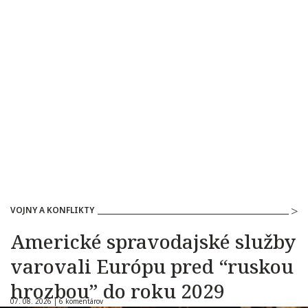
VOJNY A KONFLIKTY
Americké spravodajské služby
varovali Európu pred “ruskou
hrozbou” do roku 2029
07. 08. 2026 |
6 komentárov