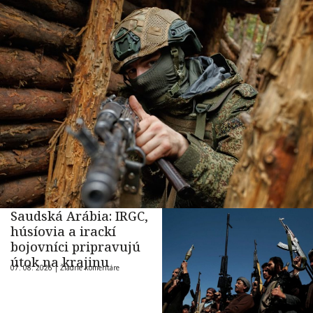
Saudská Arábia: IRGC,
húsíovia a irackí
bojovníci pripravujú
útok na krajinu
07. 08. 2026 |
Žiadne komentáre