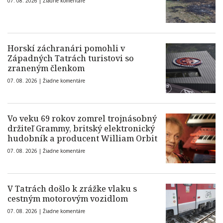
07. 08. 2026 |
Žiadne komentáre
Horskí záchranári pomohli v
Západných Tatrách turistovi so
zraneným členkom
07. 08. 2026 |
Žiadne komentáre
Vo veku 69 rokov zomrel trojnásobný
držiteľ Grammy, britský elektronický
hudobník a producent William Orbit
07. 08. 2026 |
Žiadne komentáre
V Tatrách došlo k zrážke vlaku s
cestným motorovým vozidlom
07. 08. 2026 |
Žiadne komentáre