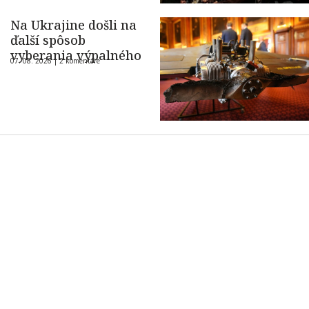
Na Ukrajine došli na
ďalší spôsob
vyberania výpalného
07. 08. 2026 |
2 komentáre