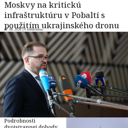
Moskvy na kritickú
infraštruktúru v Pobaltí s
použitím ukrajinského dronu
07. 08. 2026 |
6 komentárov
Podrobnosti
dvojstrannej dohody