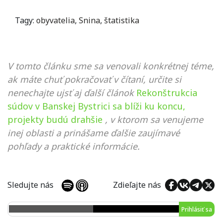
Tagy:
obyvatelia
,
Snina
,
štatistika
V tomto článku sme sa venovali konkrétnej téme,
ak máte chuť pokračovať v čítaní, určite si
nenechajte ujsť aj ďalší článok
Rekonštrukcia
súdov v Banskej Bystrici sa blíži ku koncu,
projekty budú drahšie
, v ktorom sa venujeme
inej oblasti a prinášame ďalšie zaujímavé
pohľady a praktické informácie.
Sledujte nás
Zdieľajte nás
Prihlásiť sa