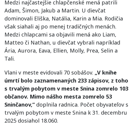
Medzi najčastejšie chlapčenské mená patrili
Adam, Šimon, Jakub a Martin. U dievčat
dominovali Eliška, Natália, Karin a Mia. Rodičia
však siahali aj po menej tradičných menách.
Medzi chlapcami sa objavili mená ako Liam,
Matteo či Nathan, u dievčat vybrali napríklad
Ária, Aurora, Eava, Ellien, Molly, Prea, Selin a
Tali.
Vlani v meste evidovali 70 sobášov.
„V knihe
úmrtí bolo zaznamenaných 233 zápisov, z toho
s trvalým pobytom v meste Snina zomrelo 103
občanov. Mimo nášho mesta zomrelo 53
Sninčanov,“
doplnila radnica. Počet obyvateľov s
trvalým pobytom v meste Snina k 31. decembru
2025 dosiahol 18.060.