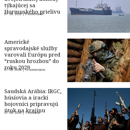
týkajúcej sa
Hormuského prielivu
07. 08. 2026 |
5 komentárov
Americké
spravodajské služby
varovali Európu pred
“ruskou hrozbou” do
roku 2029
07. 08. 2026 |
13 komentárov
Saudská Arábia: IRGC,
húsíovia a irackí
bojovníci pripravujú
útok na krajinu
07. 08. 2026 |
1 komentár