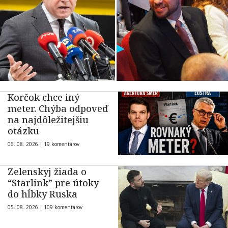
Korčok chce iný
meter. Chýba odpoveď
na najdôležitejšiu
otázku
06. 08. 2026 |
19 komentárov
Zelenskyj žiada o
“Starlink” pre útoky
do hĺbky Ruska
05. 08. 2026 |
109 komentárov