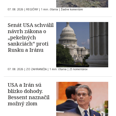
07. 08. 2026
|
REGIÓNY
|
1 min. čítania
|
Žiadne komentáre
Senát USA schválil
návrh zákona o
„pekelných
sankciách“ proti
Rusku a Iránu
07. 08. 2026
|
ZO ZAHRANIČIA
|
1 min. čítania
|
25 komentárov
USA a Irán sú
blízko dohody.
Bessent naznačil
možný zlom