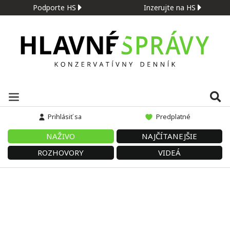
Podporte HS
Inzerujte na HS
Prihlásiť sa
Predplatné
NAŽIVO
NAJČÍTANEJŠIE
ROZHOVORY
VIDEÁ