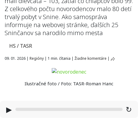
mali dievčatá – 103, zatiaľ čo chlapcov bolo 99.
Z celkového počtu novorodencov malo 80 detí
trvalý pobyt v Snine. Ako samospráva
informuje na webovej stránke, ďalších 25
Sninčanov sa narodilo mimo mesta
HS / TASR
09. 01. 2026
|
Regióny
|
1 min. čítania
|
Žiadne komentáre
|
Ilustračné foto / Foto: TASR-Roman Hanc
▶
↻