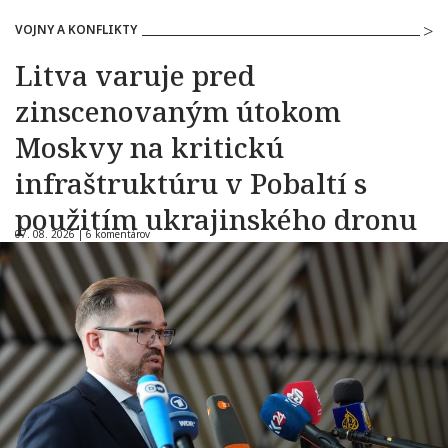
VOJNY A KONFLIKTY
Litva varuje pred
zinscenovaným útokom
Moskvy na kritickú
infraštruktúru v Pobaltí s
použitím ukrajinského dronu
07. 08. 2026 |
6 komentárov