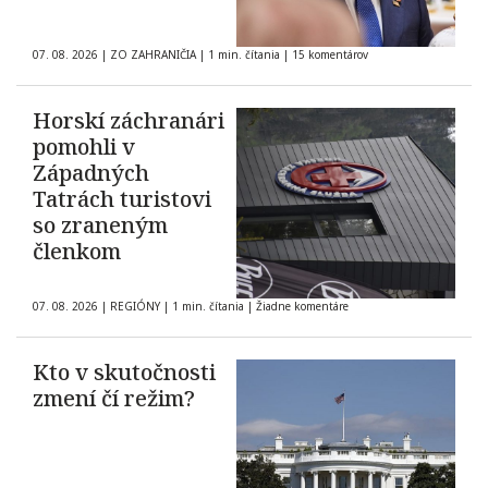
07. 08. 2026
|
ZO ZAHRANIČIA
|
1 min. čítania
|
15 komentárov
Horskí záchranári
pomohli v
Západných
Tatrách turistovi
so zraneným
členkom
07. 08. 2026
|
REGIÓNY
|
1 min. čítania
|
Žiadne komentáre
Kto v skutočnosti
zmení čí režim?