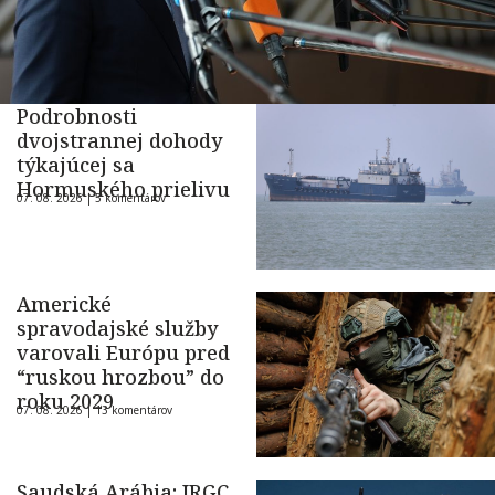
Podrobnosti
dvojstrannej dohody
týkajúcej sa
Hormuského prielivu
07. 08. 2026 |
5 komentárov
Americké
spravodajské služby
varovali Európu pred
“ruskou hrozbou” do
roku 2029
07. 08. 2026 |
13 komentárov
Saudská Arábia: IRGC,