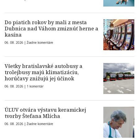
Do piatich rokov by mali z mesta
Dubnica nad Váhom zmiznúť herne a
kasína
06. 08. 2026 |
Žiadne komentáre
Všetky bratislavské autobusy a
trolejbusy majú klimatizáciu,
horúčavy znižujú jej účinok
06. 08. 2026 |
1 komentár
ÚĽUV otvára výstavu keramickej
tvorby Štefana Mlícha
06. 08. 2026 |
Žiadne komentáre