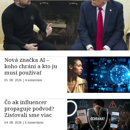
Nová značka AI –
koho chráni a kto ju
musí používať
05. 08. 2026 |
4 komentáre
Čo ak influencer
propaguje podvod?
Zisťovali sme viac
04. 08. 2026 |
6 komentárov