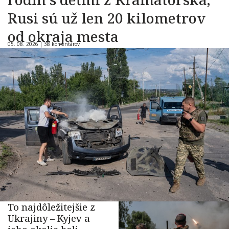
Rusi sú už len 20 kilometrov
od okraja mesta
05. 08. 2026 |
38 komentárov
To najdôležitejšie z
Ukrajiny – Kyjev a