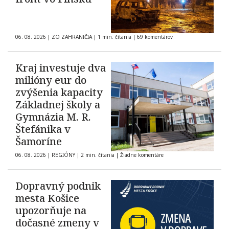
06. 08. 2026
|
ZO ZAHRANIČIA
|
1 min. čítania
|
69 komentárov
Kraj investuje dva
milióny eur do
zvýšenia kapacity
Základnej školy a
Gymnázia M. R.
Štefánika v
Šamoríne
06. 08. 2026
|
REGIÓNY
|
2 min. čítania
|
Žiadne komentáre
Dopravný podnik
mesta Košice
upozorňuje na
dočasné zmeny v