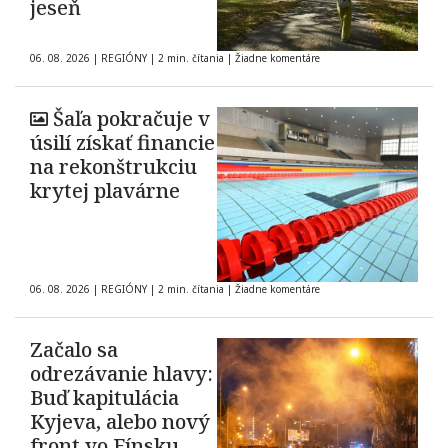
jeseň
06. 08. 2026
|
REGIÓNY
|
2 min. čítania
|
Žiadne komentáre
Šaľa pokračuje v
úsilí získať financie
na rekonštrukciu
krytej plavárne
06. 08. 2026
|
REGIÓNY
|
2 min. čítania
|
Žiadne komentáre
Začalo sa
odrezávanie hlavy:
Buď kapitulácia
Kyjeva, alebo nový
front vo Fínsku