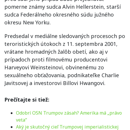
pomerne známy sudca Alvin Hellerstein, starší
sudca Federálneho okresného súdu južného
okresu New Yorku.
Predsedal v mediálne sledovaných procesoch po
teroristických útokoch z 11. septembra 2001,
vrátane hromadných žalôb obetí, ako aj v
prípadoch proti filmovému producentovi
Harveyovi Weinsteinovi, obvinenému zo
sexuálneho obťažovania, podnikateľke Charlie
Javitsovej a investorovi Billovi Hwangovi.
Prečítajte si tiež:
Odobrí OSN Trumpov zásah? Amerika má „právo
veta“
Aký je skutočný cieľ Trumpovej imperialistickej