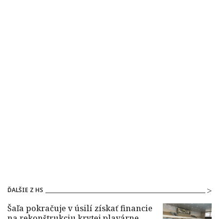
ĎALŠIE Z HS
Šaľa pokračuje v úsilí získať financie
na rekonštrukciu krytej plavárne