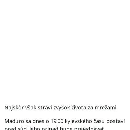
Najskôr však strávi zvyšok života za mrežami.
Maduro sa dnes o 19:00 kyjevského času postaví
pred súd. Jeho prípad bude prejednávať