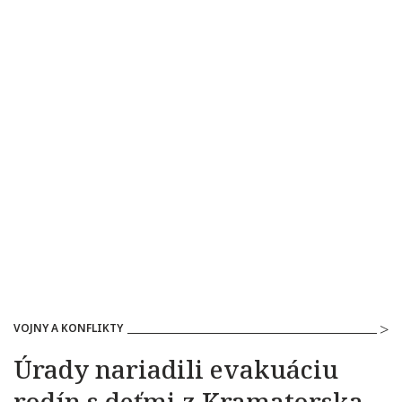
VOJNY A KONFLIKTY
Úrady nariadili evakuáciu
rodín s deťmi z Kramatorska,