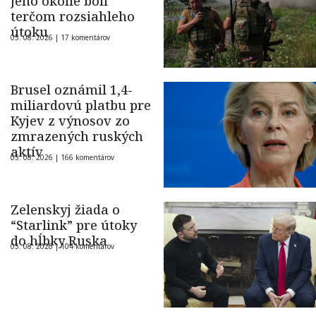
jeho okolie boli
terčom rozsiahleho
útoku
05. 08. 2026 |
17 komentárov
Brusel oznámil 1,4-
miliardovú platbu pre
Kyjev z výnosov zo
zmrazených ruských
aktív
05. 08. 2026 |
166 komentárov
Zelenskyj žiada o
“Starlink” pre útoky
do hĺbky Ruska
05. 08. 2026 |
104 komentárov