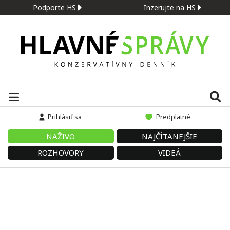
Podporte HS
Inzerujte na HS
Prihlásiť sa
Predplatné
NAŽIVO
NAJČÍTANEJŠIE
ROZHOVORY
VIDEÁ