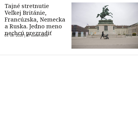
Tajné stretnutie
Veľkej Británie,
Francúzska, Nemecka
a Ruska. Jedno meno
nechcú prezradiť
05. 08. 2026 |
47 komentárov