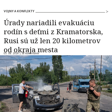
VOJNY A KONFLIKTY
Úrady nariadili evakuáciu
rodín s deťmi z Kramatorska,
Rusi sú už len 20 kilometrov
od okraja mesta
05. 08. 2026 |
38 komentárov