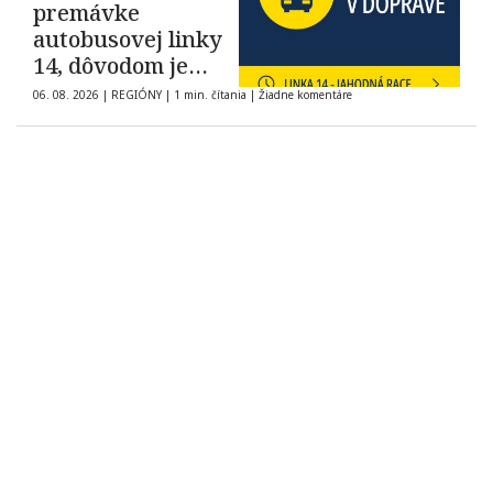
premávke
autobusovej linky
14, dôvodom je
Race Jahodná 2026
06. 08. 2026
|
REGIÓNY
|
1 min. čítania
|
Žiadne komentáre