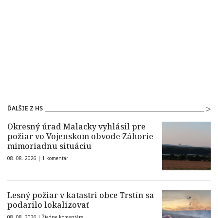
ĎALŠIE Z HS
Okresný úrad Malacky vyhlásil pre
požiar vo Vojenskom obvode Záhorie
mimoriadnu situáciu
08. 08. 2026 |
1 komentár
Lesný požiar v katastri obce Trstín sa
podarilo lokalizovať
08. 08. 2026 |
Žiadne komentáre