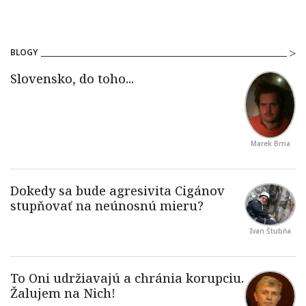
BLOGY
Marek Brna
Ivan Štubňa