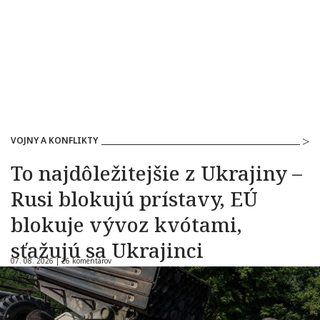
VOJNY A KONFLIKTY
To najdôležitejšie z Ukrajiny –
Rusi blokujú prístavy, EÚ
blokuje vývoz kvótami,
sťažujú sa Ukrajinci
07. 08. 2026 |
26 komentárov