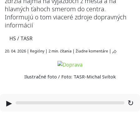
zdržia najmä na výjazdoch z mesta a na
hlavných ťahoch smerom do centra.
Informujú o tom viaceré zdroje dopravných
informácií
HS / TASR
20. 04. 2026
|
Regióny
|
2 min. čítania
|
Žiadne komentáre
|
Ilustračné foto / Foto: TASR-Michal Svítok
▶
↻