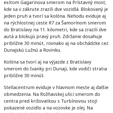
exitom Gagarinova smerom na Prístavný most,
kde sa v zákrute zrazili dve vozidlá. Blokovaný je
jeden pruh a tvorí sa kolóna. Nehodu eviduje aj
na rýchlostnej ceste R7 za Šamorínom smerom
do Bratislavy na 11. kilometri, kde sa zrazili dve
autá a blokujú pravý pruh. Zdržanie dosahuje
približne 30 minút, rovnako aj na obchádzke cez
Dunajskú Lužnú a Rovinku.
Kolóna sa tvorí aj na výjazde z Bratislavy
smerom do Ivanky pri Dunaji, kde vodiči stratia
približne 30 minút.
Stellacentrum eviduje v hlavnom meste aj ďalšie
obmedzenia. Na Rožňavskej ulici smerom do
centra pred križovatkou s Turbínovou stojí
pokazené vozidlo a na vozovke je olej. Na