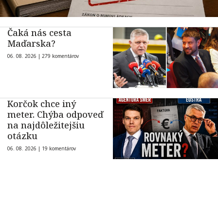
Čaká nás cesta
Maďarska?
06. 08. 2026 |
279 komentárov
Korčok chce iný
meter. Chýba odpoveď
na najdôležitejšiu
otázku
06. 08. 2026 |
19 komentárov