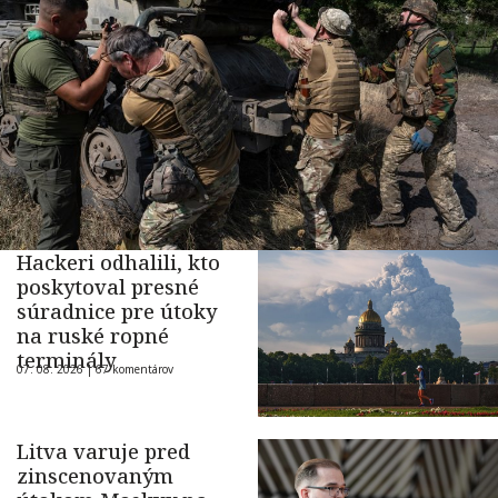
Hackeri odhalili, kto
poskytoval presné
súradnice pre útoky
na ruské ropné
terminály
07. 08. 2026 |
67 komentárov
Litva varuje pred
zinscenovaným