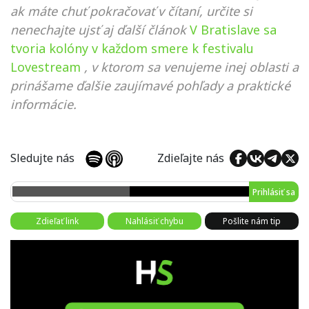
ak máte chuť pokračovať v čítaní, určite si
nenechajte ujsť aj ďalší článok
V Bratislave sa
tvoria kolóny v každom smere k festivalu
Lovestream
, v ktorom sa venujeme inej oblasti a
prinášame ďalšie zaujímavé pohľady a praktické
informácie.
Sledujte nás
Zdieľajte nás
Prihlásiť sa
Zdieľať link
Nahlásiť chybu
Pošlite nám tip