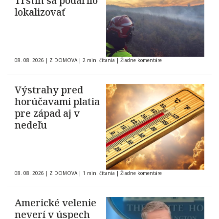
Trstín sa podarilo
lokalizovať
08. 08. 2026
|
Z DOMOVA
|
2 min. čítania
|
Žiadne komentáre
Výstrahy pred
horúčavami platia
pre západ aj v
nedeľu
08. 08. 2026
|
Z DOMOVA
|
1 min. čítania
|
Žiadne komentáre
Americké velenie
neverí v úspech