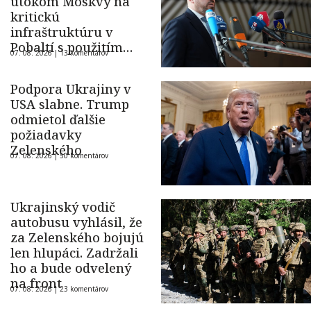
útokom Moskvy na
kritickú
infraštruktúru v
Pobaltí s použitím
07. 08. 2026 |
13 komentárov
ukrajinského dronu
Podpora Ukrajiny v
USA slabne. Trump
odmietol ďalšie
požiadavky
Zelenského
07. 08. 2026 |
50 komentárov
Ukrajinský vodič
autobusu vyhlásil, že
za Zelenského bojujú
len hlupáci. Zadržali
ho a bude odvelený
na front
07. 08. 2026 |
23 komentárov