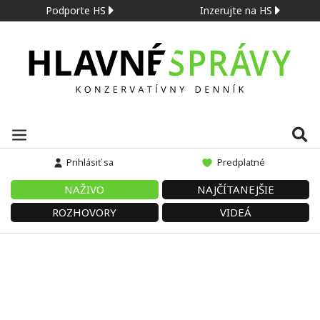
Podporte HS
Inzerujte na HS
Prihlásiť sa
Predplatné
NAŽIVO
NAJČÍTANEJŠIE
ROZHOVORY
VIDEÁ