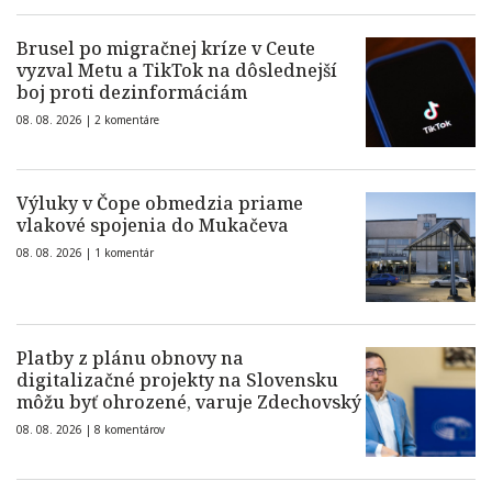
Brusel po migračnej kríze v Ceute
vyzval Metu a TikTok na dôslednejší
boj proti dezinformáciám
08. 08. 2026 |
2 komentáre
Výluky v Čope obmedzia priame
vlakové spojenia do Mukačeva
08. 08. 2026 |
1 komentár
Platby z plánu obnovy na
digitalizačné projekty na Slovensku
môžu byť ohrozené, varuje Zdechovský
08. 08. 2026 |
8 komentárov