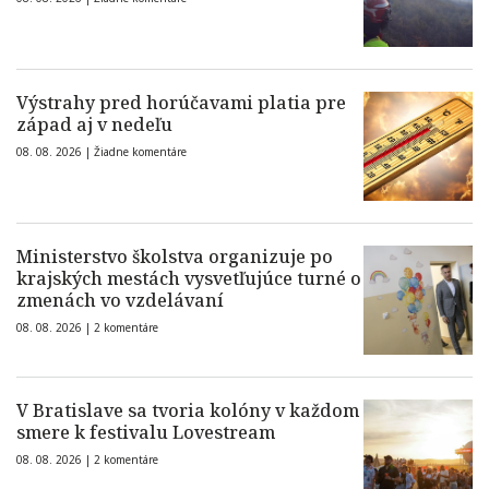
Výstrahy pred horúčavami platia pre
západ aj v nedeľu
08. 08. 2026 |
Žiadne komentáre
Ministerstvo školstva organizuje po
krajských mestách vysvetľujúce turné o
zmenách vo vzdelávaní
08. 08. 2026 |
2 komentáre
V Bratislave sa tvoria kolóny v každom
smere k festivalu Lovestream
08. 08. 2026 |
2 komentáre