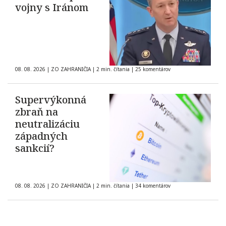
vojny s Iránom
08. 08. 2026
|
ZO ZAHRANIČIA
|
2 min. čítania
|
25 komentárov
Supervýkonná
zbraň na
neutralizáciu
západných
sankcií?
08. 08. 2026
|
ZO ZAHRANIČIA
|
2 min. čítania
|
34 komentárov