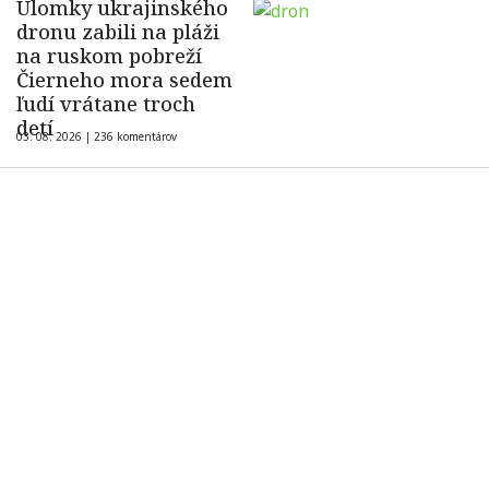
Úlomky ukrajinského
dronu zabili na pláži
na ruskom pobreží
Čierneho mora sedem
ľudí vrátane troch
detí
03. 08. 2026 |
236 komentárov