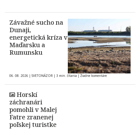
Závažné sucho na
Dunaji,
energetická kríza v
Maďarsku a
Rumunsku
06. 08. 2026
|
SVETONÁZOR
|
3 min. čítania
|
Žiadne komentáre
Horskí
záchranári
pomohli v Malej
Fatre zranenej
poľskej turistke