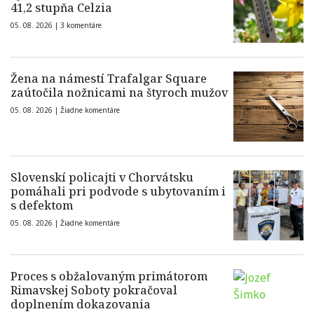
41,2 stupňa Celzia
05. 08. 2026 |
3 komentáre
Žena na námestí Trafalgar Square
zaútočila nožnicami na štyroch mužov
05. 08. 2026 |
Žiadne komentáre
Slovenskí policajti v Chorvátsku
pomáhali pri podvode s ubytovaním i
s defektom
05. 08. 2026 |
Žiadne komentáre
Proces s obžalovaným primátorom
Rimavskej Soboty pokračoval
doplnením dokazovania