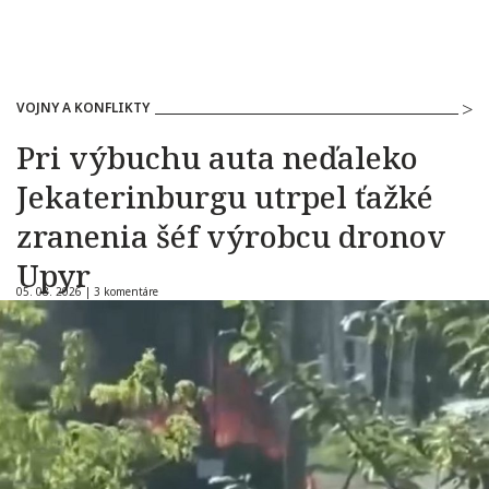
VOJNY A KONFLIKTY
Pri výbuchu auta neďaleko
Jekaterinburgu utrpel ťažké
zranenia šéf výrobcu dronov
Upyr
05. 08. 2026 |
3 komentáre