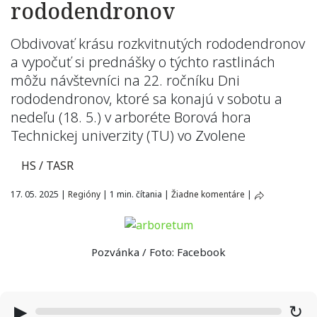
rododendronov
Obdivovať krásu rozkvitnutých rododendronov
a vypočuť si prednášky o týchto rastlinách
môžu návštevníci na 22. ročníku Dni
rododendronov, ktoré sa konajú v sobotu a
nedeľu (18. 5.) v arboréte Borová hora
Technickej univerzity (TU) vo Zvolene
HS / TASR
17. 05. 2025
|
Regióny
|
1 min. čítania
|
Žiadne komentáre
|
Pozvánka / Foto: Facebook
▶
↻