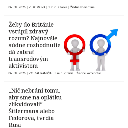
06. 08. 2026
|
Z DOMOVA
|
1 min. čítania
|
Žiadne komentáre
Žeby do Británie
vstúpil zdravý
rozum? Najnovšie
súdne rozhodnutie
dá zabrať
transrodovým
aktivistom
06. 08. 2026
|
ZO ZAHRANIČIA
|
3 min. čítania
|
Žiadne komentáre
„Nič nebráni tomu,
aby sme na oplátku
zlikvidovali“
Štilermana alebo
Fedorova, tvrdia
Rusi