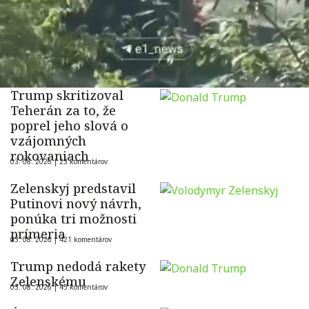
Trump skritizoval
Teherán za to, že
poprel jeho slová o
vzájomných
rokovaniach
03. 08. 2026 |
23 komentárov
Zelenskyj predstavil
Putinovi nový návrh,
ponúka tri možnosti
prímeria
03. 08. 2026 |
421 komentárov
Trump nedodá rakety
Zelenskému
03. 08. 2026 |
45 komentárov