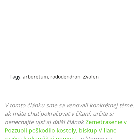
Tagy:
arborétum
,
rododendron
,
Zvolen
V tomto článku sme sa venovali konkrétnej téme,
ak máte chuť pokračovať v čítaní, určite si
nenechajte ujsť aj ďalší článok
Zemetrasenie v
Pozzuoli poškodilo kostoly, biskup Villano
vyzýva k okamžitej pomoci
, v ktorom sa