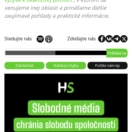
venujeme inej oblasti a prinášame ďalšie
zaujímavé pohľady a praktické informácie.
Sledujte nás
Zdieľajte nás
Prihlásiť sa
Zdieľať link
Nahlásiť chybu
Pošlite nám tip