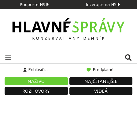
Podporte HS
Inzerujte na HS
Prihlásiť sa
Predplatné
NAŽIVO
NAJČÍTANEJŠIE
ROZHOVORY
VIDEÁ