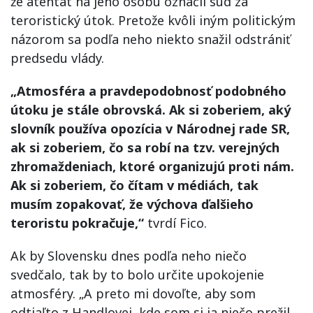
že atentát na jeho osobu označil súd za
teroristický útok. Pretože kvôli iným politickým
názorom sa podľa neho niekto snažil odstrániť
predsedu vlády.
„Atmosféra a pravdepodobnosť podobného
útoku je stále obrovská. Ak si zoberiem, aký
slovník používa opozícia v Národnej rade SR,
ak si zoberiem, čo sa robí na tzv. verejných
zhromaždeniach, ktoré organizujú proti nám.
Ak si zoberiem, čo čítam v médiách, tak
musím zopakovať, že výchova ďalšieho
teroristu pokračuje,“
tvrdí Fico.
Ak by Slovensku dnes podľa neho niečo
svedčalo, tak by to bolo určite upokojenie
atmosféry. „A preto mi dovoľte, aby som
odtiaľto z Handlovej, kde som si ja niečo prežil,