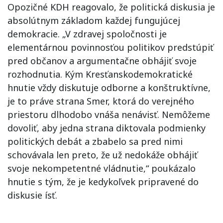
Opozičné KDH reagovalo, že politická diskusia je
absolútnym základom každej fungujúcej
demokracie. „V zdravej spoločnosti je
elementárnou povinnosťou politikov predstúpiť
pred občanov a argumentačne obhájiť svoje
rozhodnutia. Kým Kresťanskodemokratické
hnutie vždy diskutuje odborne a konštruktívne,
je to práve strana Smer, ktorá do verejného
priestoru dlhodobo vnáša nenávisť. Nemôžeme
dovoliť, aby jedna strana diktovala podmienky
politických debát a zbabelo sa pred nimi
schovávala len preto, že už nedokáže obhájiť
svoje nekompetentné vládnutie,“ poukázalo
hnutie s tým, že je kedykoľvek pripravené do
diskusie ísť.