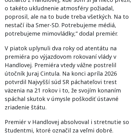
o takéto ukľudnenie atmosféry požiadal,
poprosil, ale na to bude treba všetkých. Na to
nestačí iba Smer-SD. Potrebujeme médiá,
potrebujeme mimovládky,“ dodal premiér.
V piatok uplynuli dva roky od atentátu na
premiéra po výjazdovom rokovaní vlády v
Handlovej. Premiéra vtedy vážne postrelil
útočník Juraj Cintula. Na konci apríla 2026
potvrdil Najvyšší súd SR páchateľovi trest
väzenia na 21 rokov i to, že svojím konaním
spáchal skutok v úmysle poškodiť ústavné
zriadenie štátu.
Premiér v Handlovej absolvoval i stretnutie so
študentmi, ktoré označil za veľmi dobré.