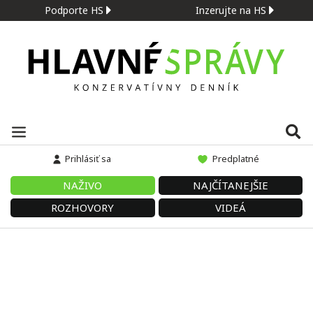
Podporte HS
Inzerujte na HS
Prihlásiť sa
Predplatné
NAŽIVO
NAJČÍTANEJŠIE
ROZHOVORY
VIDEÁ