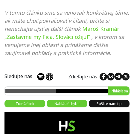
V tomto článku sme sa venovali konkrétnej téme,
ak máte chuť pokračovať v čítaní, určite si
nenechajte ujsť aj ďalší článok
Maroš Kramár:
„Zastavme my Fica, Slováci ožijú!“
, v ktorom sa
venujeme inej oblasti a prinášame ďalšie
zaujímavé pohľady a praktické informácie.
Sledujte nás
Zdieľajte nás
Prihlásiť sa
Zdieľať link
Nahlásiť chybu
Pošlite nám tip