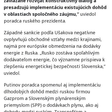
zaviazané rozvíjať konštruktívny dialóg a
presadzujú implementáciu existujúcich dohôd
v oblastiach spoločného záujmu,“
uviedol
poradca ruského prezidenta.
Západné sankcie podľa Ušakova negatívne
ovplyvňujú obchodné vzťahy medzi krajinami,
najmä pre európske obmedzenia na dodávky
energie z Ruska. „Rusko zostáva spoľahlivým
dodávateľom energie, čo významne prispieva k
zlepšeniu energetickej bezpečnosti Slovenska,“
uviedol.
Putinov poradca spomenul aj implementáciu
dlhodobých dohôd medzi ruskou firmou
Gazprom a Slovenským plynárenským
priemyslom (SPP) o dodávkach plynu, ako aj
dohodu medzi ruským Transnefťom a