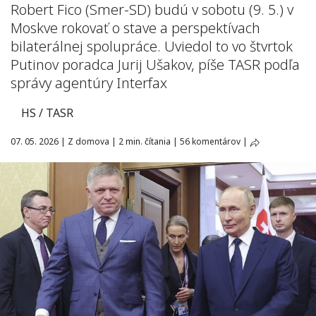
Robert Fico (Smer-SD) budú v sobotu (9. 5.) v
Moskve rokovať o stave a perspektívach
bilaterálnej spolupráce. Uviedol to vo štvrtok
Putinov poradca Jurij Ušakov, píše TASR podľa
správy agentúry Interfax
HS / TASR
07. 05. 2026
|
Z domova
|
2 min. čítania
|
56 komentárov
|