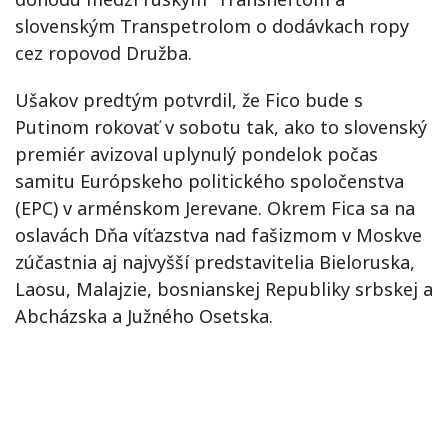
slovenským Transpetrolom o dodávkach ropy
cez ropovod Družba.
Ušakov predtým potvrdil, že Fico bude s
Putinom rokovať v sobotu tak, ako to slovenský
premiér avizoval uplynulý pondelok počas
samitu Európskeho politického spoločenstva
(EPC) v arménskom Jerevane. Okrem Fica sa na
oslavách Dňa víťazstva nad fašizmom v Moskve
zúčastnia aj najvyšší predstavitelia Bieloruska,
Laosu, Malajzie, bosnianskej Republiky srbskej a
Abcházska a Južného Osetska.