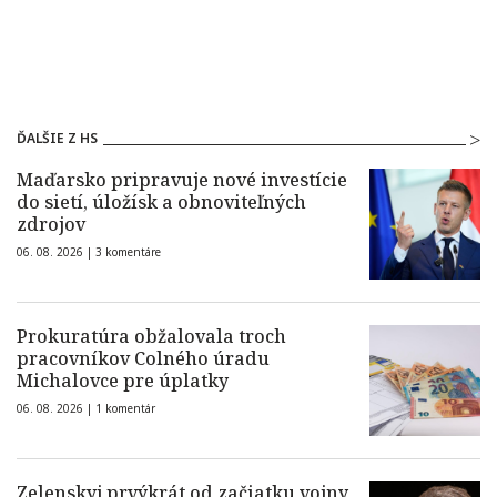
ĎALŠIE Z HS
Maďarsko pripravuje nové investície
do sietí, úložísk a obnoviteľných
zdrojov
06. 08. 2026 |
3 komentáre
Prokuratúra obžalovala troch
pracovníkov Colného úradu
Michalovce pre úplatky
06. 08. 2026 |
1 komentár
Zelenskyj prvýkrát od začiatku vojny