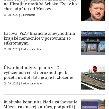
na Ukrajine navštívi Srbsko, Kyjev ho
chce odpútať od Moskvy
06. 08. 2026 |
3 komentáre
Lacová: VšZP finančne znevýhodnila
krajské nemocnice v porovnaní so
súkromnými
06. 08. 2026 |
Žiadne komentáre
Útvar hodnoty za peniaze: O
vyťaženosti ciest nerozhoduje iba
počet áut, dôležité je aj ich zloženie
06. 08. 2026 |
Žiadne komentáre
Rusínska komunita žiada zachovanie
Múzea rusínskej kultúry, podporili ju