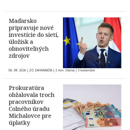
Maďarsko
pripravuje nové
investície do sietí,
úložísk a
obnoviteľných
zdrojov
06. 08. 2026
|
ZO ZAHRANIČIA
|
2 min. čítania
|
3 komentáre
Prokuratúra
obžalovala troch
pracovníkov
Colného úradu
Michalovce pre
úplatky