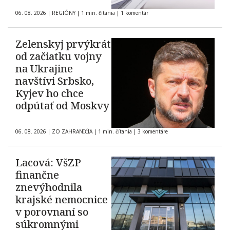
06. 08. 2026
|
REGIÓNY
|
1 min. čítania
|
1 komentár
Zelenskyj prvýkrát
od začiatku vojny
na Ukrajine
navštívi Srbsko,
Kyjev ho chce
odpútať od Moskvy
06. 08. 2026
|
ZO ZAHRANIČIA
|
1 min. čítania
|
3 komentáre
Lacová: VšZP
finančne
znevýhodnila
krajské nemocnice
v porovnaní so
súkromnými