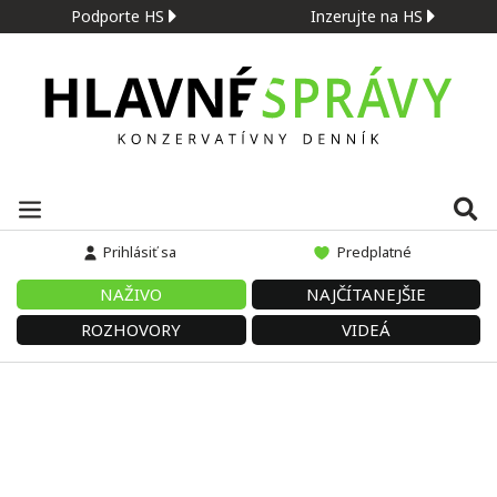
Podporte HS
Inzerujte na HS
Prihlásiť sa
Predplatné
NAŽIVO
NAJČÍTANEJŠIE
ROZHOVORY
VIDEÁ