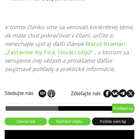
V tomto článku sme sa venovali konkrétnej téme,
ak máte chuť pokračovať v čítaní, určite si
nenechajte ujsť aj ďalší článok
Maroš Kramár:
„Zastavme my Fica, Slováci ožijú!“
, v ktorom sa
venujeme inej oblasti a prinášame ďalšie
zaujímavé pohľady a praktické informácie.
Sledujte nás
Zdieľajte nás
Prihlásiť sa
Zdieľať link
Nahlásiť chybu
Pošlite nám tip