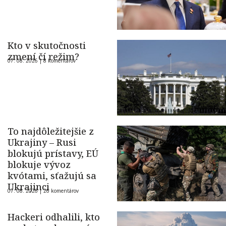
Kto v skutočnosti
zmení čí režim?
07. 08. 2026 |
8 komentárov
To najdôležitejšie z
Ukrajiny – Rusi
blokujú prístavy, EÚ
blokuje vývoz
kvótami, sťažujú sa
Ukrajinci
07. 08. 2026 |
26 komentárov
Hackeri odhalili, kto