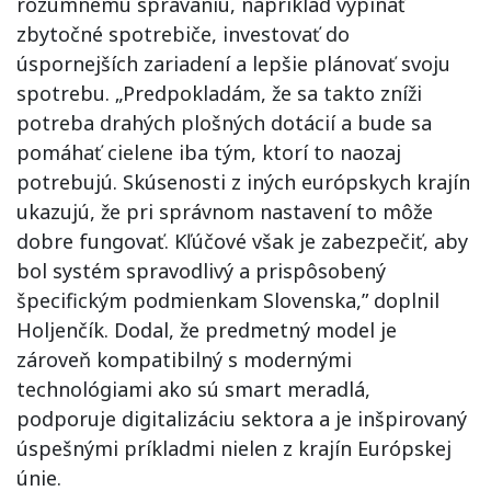
rozumnému správaniu, napríklad vypínať
zbytočné spotrebiče, investovať do
úspornejších zariadení a lepšie plánovať svoju
spotrebu. „Predpokladám, že sa takto zníži
potreba drahých plošných dotácií a bude sa
pomáhať cielene iba tým, ktorí to naozaj
potrebujú. Skúsenosti z iných európskych krajín
ukazujú, že pri správnom nastavení to môže
dobre fungovať. Kľúčové však je zabezpečiť, aby
bol systém spravodlivý a prispôsobený
špecifickým podmienkam Slovenska,” doplnil
Holjenčík. Dodal, že predmetný model je
zároveň kompatibilný s modernými
technológiami ako sú smart meradlá,
podporuje digitalizáciu sektora a je inšpirovaný
úspešnými príkladmi nielen z krajín Európskej
únie.