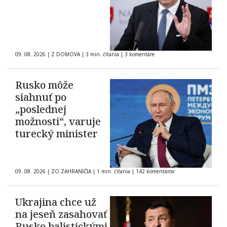
09. 08. 2026
|
Z DOMOVA
|
3 min. čítania
|
3 komentáre
Rusko môže
siahnuť po
„poslednej
možnosti“, varuje
turecký minister
09. 08. 2026
|
ZO ZAHRANIČIA
|
1 min. čítania
|
142 komentárov
Ukrajina chce už
na jeseň zasahovať
Rusko balistickými