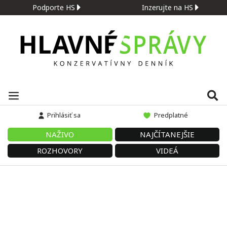
Podporte HS
Inzerujte na HS
Prihlásiť sa
Predplatné
NAŽIVO
NAJČÍTANEJŠIE
ROZHOVORY
VIDEÁ