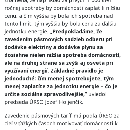
znamená, že napríklad za prvých 1 000 kWh
ročnej spotreby by domácnosti zaplatili nižšiu
cenu, a čím vyššia by bola ich spotreba nad
tento limit, tým vyššia by bola cena za ďalšiu
jednotku energie.
„Predpokladáme, že
zavedením pásmových sadzieb odberu pri
dodávke elektriny a dodávke plynu sa
dosiahne nielen nižšia spotreba domácností,
ale na druhej strane sa zvýši aj osveta pri
využívaní energií. Základné pravidlo je
jednoduché: čím menej spotrebujete, tým
menej zaplatíte za jednotku energie – čo je
určite sociálne spravodlivejšie,”
uviedol
predseda ÚRSO Jozef Holjenčík.
Zavedenie pásmových taríf má podľa ÚRSO za
cieľ v ťažkých časoch motivovať domácnosti k