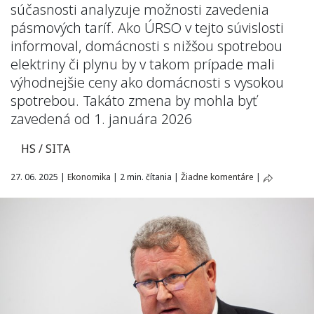
súčasnosti analyzuje možnosti zavedenia
pásmových taríf. Ako ÚRSO v tejto súvislosti
informoval, domácnosti s nižšou spotrebou
elektriny či plynu by v takom prípade mali
výhodnejšie ceny ako domácnosti s vysokou
spotrebou. Takáto zmena by mohla byť
zavedená od 1. januára 2026
HS / SITA
27. 06. 2025
|
Ekonomika
|
2 min. čítania
|
Žiadne komentáre
|