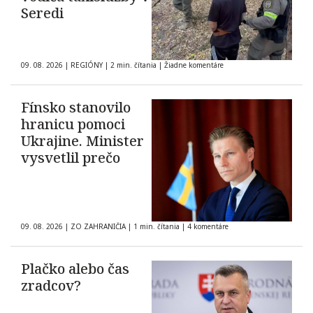
Seredi
09. 08. 2026
|
REGIÓNY
|
2 min. čítania
|
Žiadne komentáre
Fínsko stanovilo
hranicu pomoci
Ukrajine. Minister
vysvetlil prečo
09. 08. 2026
|
ZO ZAHRANIČIA
|
1 min. čítania
|
4 komentáre
Plačko alebo čas
zradcov?