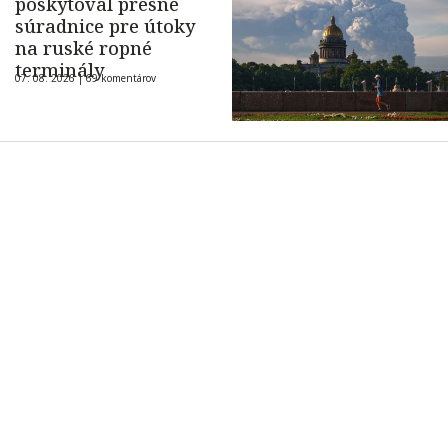
poskytoval presné
súradnice pre útoky
na ruské ropné
terminály
07. 08. 2026 |
69 komentárov