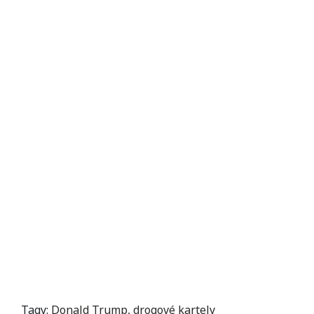
Tagy:
Donald Trump
,
drogové kartely