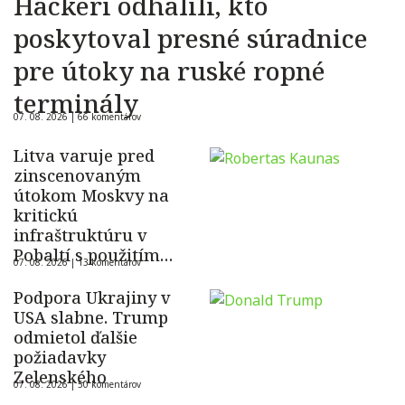
Hackeri odhalili, kto
poskytoval presné súradnice
pre útoky na ruské ropné
terminály
07. 08. 2026 |
66 komentárov
Litva varuje pred
zinscenovaným
útokom Moskvy na
kritickú
infraštruktúru v
Pobaltí s použitím
07. 08. 2026 |
13 komentárov
ukrajinského dronu
Podpora Ukrajiny v
USA slabne. Trump
odmietol ďalšie
požiadavky
Zelenského
07. 08. 2026 |
50 komentárov