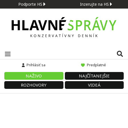
Podporte HS
Inzerujte na HS
Prihlásiť sa
Predplatné
NAŽIVO
NAJČÍTANEJŠIE
ROZHOVORY
VIDEÁ