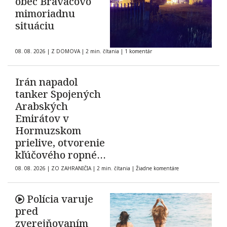
obec Braväcovo
mimoriadnu
situáciu
08. 08. 2026
|
Z DOMOVA
|
2 min. čítania
|
1 komentár
Irán napadol
tanker Spojených
Arabských
Emirátov v
Hormuzskom
prielive, otvorenie
kľúčového ropného
koridoru ostáva
08. 08. 2026
|
ZO ZAHRANIČIA
|
2 min. čítania
|
Žiadne komentáre
neisté
Polícia varuje
pred
zverejňovaním