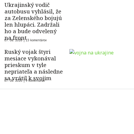
Ukrajinský vodič
autobusu vyhlásil, že
za Zelenského bojujú
len hlupáci. Zadržali
ho a bude odvelený
na front
07. 08. 2026 |
23 komentárov
Ruský vojak štyri
mesiace vykonával
prieskum v tyle
nepriateľa a následne
sa vrátil k svojim
07. 08. 2026 |
9 komentárov