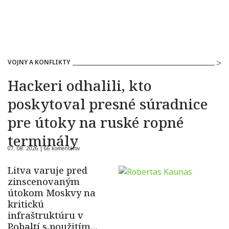
VOJNY A KONFLIKTY
Hackeri odhalili, kto
poskytoval presné súradnice
pre útoky na ruské ropné
terminály
07. 08. 2026 |
66 komentárov
Litva varuje pred
zinscenovaným
útokom Moskvy na
kritickú
infraštruktúru v
Pobaltí s použitím