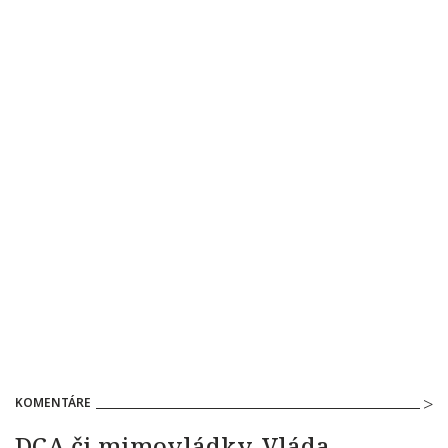
KOMENTÁRE
DCA či mimovládky. Vláda