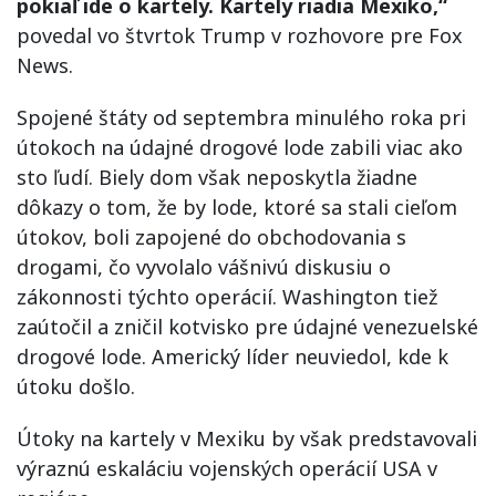
pokiaľ ide o kartely. Kartely riadia Mexiko,“
povedal vo štvrtok Trump v rozhovore pre Fox
News.
Spojené štáty od septembra minulého roka pri
útokoch na údajné drogové lode zabili viac ako
sto ľudí. Biely dom však neposkytla žiadne
dôkazy o tom, že by lode, ktoré sa stali cieľom
útokov, boli zapojené do obchodovania s
drogami, čo vyvolalo vášnivú diskusiu o
zákonnosti týchto operácií. Washington tiež
zaútočil a zničil kotvisko pre údajné venezuelské
drogové lode. Americký líder neuviedol, kde k
útoku došlo.
Útoky na kartely v Mexiku by však predstavovali
výraznú eskaláciu vojenských operácií USA v