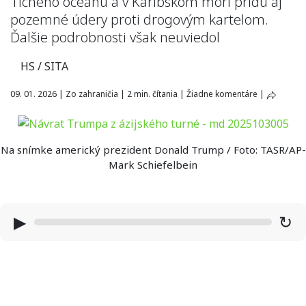
Tichého oceánu a v Karibskom mori prídu aj
pozemné údery proti drogovým kartelom.
Ďalšie podrobnosti však neuviedol
HS / SITA
09. 01. 2026
|
Zo zahraničia
|
2 min. čítania
|
Žiadne komentáre
|
Na snímke americký prezident Donald Trump / Foto: TASR/AP-
Mark Schiefelbein
▶
↻