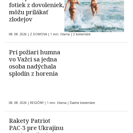
fotiek z dovoleniek,
môžu prilákať
zlodejov
08. 08. 2026
|
Z DOMOVA
|
1 min. čítania
|
2 komentáre
Pri požiari humna
vo Važci sa jedna
osoba nadýchala
splodín z horenia
08. 08. 2026
|
REGIÓNY
|
1 min. čítania
|
Žiadne komentáre
Rakety Patriot
PAC-3 pre Ukrajinu