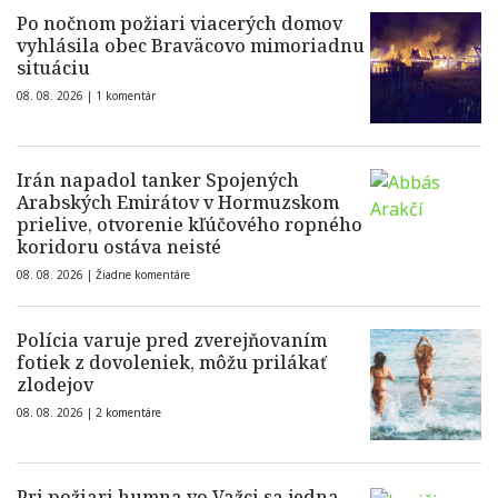
Po nočnom požiari viacerých domov
vyhlásila obec Braväcovo mimoriadnu
situáciu
08. 08. 2026 |
1 komentár
Irán napadol tanker Spojených
Arabských Emirátov v Hormuzskom
prielive, otvorenie kľúčového ropného
koridoru ostáva neisté
08. 08. 2026 |
Žiadne komentáre
Polícia varuje pred zverejňovaním
fotiek z dovoleniek, môžu prilákať
zlodejov
08. 08. 2026 |
2 komentáre
Pri požiari humna vo Važci sa jedna