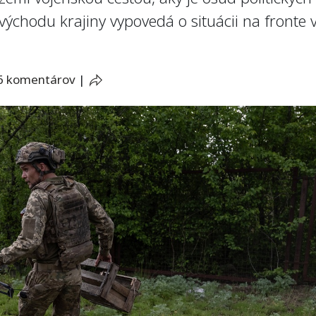
ýchodu krajiny vypovedá o situácii na fronte v
6 komentárov
|