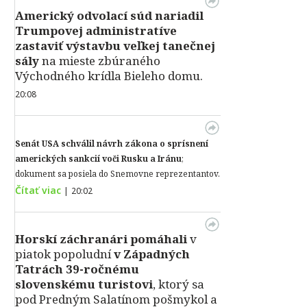
Americký odvolací súd nariadil
Trumpovej administratíve
zastaviť výstavbu veľkej tanečnej
sály
na mieste zbúraného
Východného krídla Bieleho domu.
20:08
Senát USA schválil návrh zákona o sprísnení
amerických sankcií voči Rusku a Iránu
;
dokument sa posiela do Snemovne reprezentantov.
Čítať viac
|
20:02
Horskí záchranári pomáhali
v
piatok popoludní
v Západných
Tatrách 39-ročnému
slovenskému turistovi
, ktorý sa
pod Predným Salatínom pošmykol a