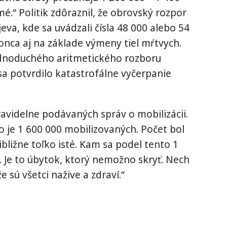
mé.“ Politik zdôraznil, že obrovský rozpor
jeva, kde sa uvádzali čísla 48 000 alebo 54
konca aj na základe výmeny tiel mŕtvych.
ednoduchého aritmetického rozboru
sa potvrdilo katastrofálne vyčerpanie
pravidelne podávaných správ o mobilizácii.
o je 1 600 000 mobilizovaných. Počet bol
ibližne toľko isté. Kam sa podel tento 1
li. Je to úbytok, ktorý nemožno skryť. Nech
e sú všetci nažive a zdraví.“