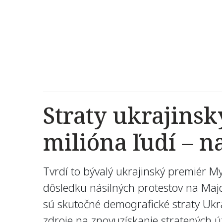
Straty ukrajinsk
milióna ľudí – n
Tvrdí to bývalý ukrajinský premiér M
dôsledku násilných protestov na Maj
sú skutočné demografické straty Ukraj
zdroje na znovuzískanie stratených ú