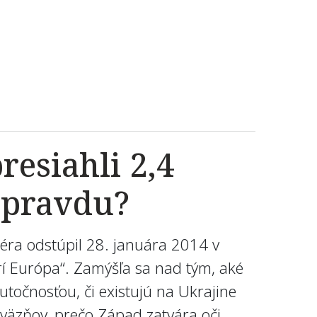
resiahli 2,4
í pravdu?
iéra odstúpil 28. januára 2014 v
í Európa“. Zamýšľa sa nad tým, aké
utočnosťou, či existujú na Ukrajine
 väzňov, prečo Západ zatvára oči