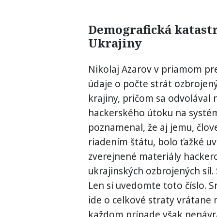
Demografická katastr
Ukrajiny
Nikolaj Azarov v priamom pr
údaje o počte strát ozbrojený
krajiny, pričom sa odvolával
hackerského útoku na systém
poznamenal, že aj jemu, člo
riadením štátu, bolo ťažké u
zverejnené materiály hackero
ukrajinských ozbrojených síl. 
Len si uvedomte toto číslo. S
ide o celkové straty vrátane
každom prípade však nenávra