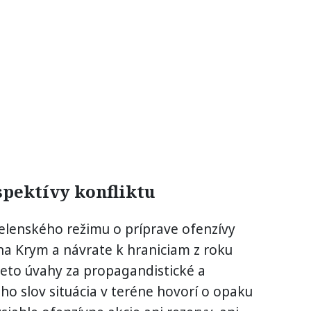
pektívy konfliktu
elenského režimu o príprave ofenzívy
 na Krym a návrate k hraniciam z roku
tieto úvahy za propagandistické a
eho slov situácia v teréne hovorí o opaku