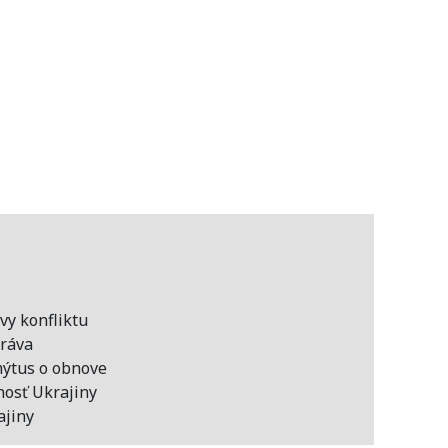
vy konfliktu
práva
mýtus o obnove
nosť Ukrajiny
ajiny