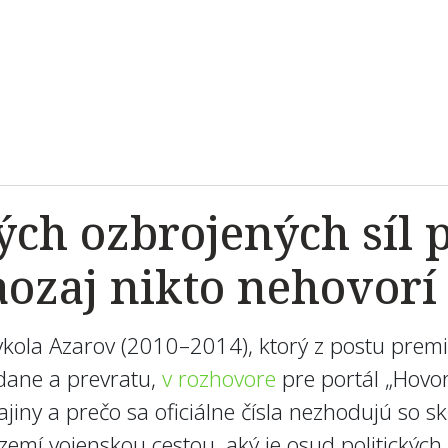
ých ozbrojených síl p
aozaj nikto nehovor
ykola Azarov (2010–2014), ktorý z postu prem
dane a prevratu,
v rozhovore
pre portál „Hovor
iny a prečo sa oficiálne čísla nezhodujú so sk
zemí vojenskou cestou, aký je osud politických