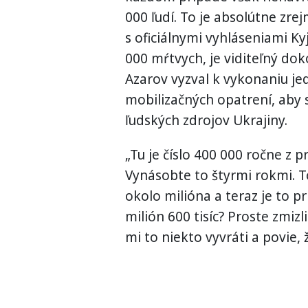
000 ľudí. To je absolútne zrej
s oficiálnymi vyhláseniami Ky
000 mŕtvych, je viditeľný do
Azarov vyzval k vykonaniu j
mobilizačných opatrení, aby 
ľudských zdrojov Ukrajiny.
„Tu je číslo 400 000 ročne z 
Vynásobte to štyrmi rokmi. T
okolo milióna a teraz je to pr
milión 600 tisíc? Proste zmiz
mi to niekto vyvráti a povie, ž