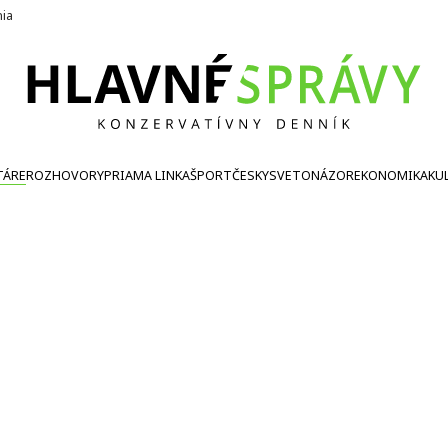
nia
TÁRE
ROZHOVORY
PRIAMA LINKA
ŠPORT
ČESKY
SVETONÁZOR
EKONOMIKA
KU