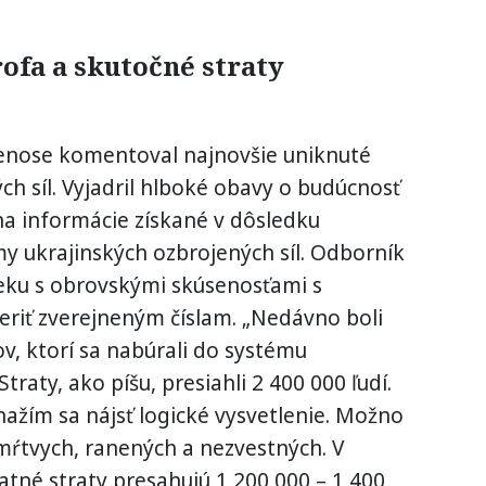
ofa a skutočné straty
enose komentoval najnovšie uniknuté
ch síl. Vyjadril hlboké obavy o budúcnosť
 na informácie získané v dôsledku
y ukrajinských ozbrojených síl. Odborník
veku s obrovskými skúsenosťami s
veriť zverejneným číslam. „Nedávno boli
v, ktorí sa nabúrali do systému
Straty, ako píšu, presiahli 2 400 000 ľudí.
nažím sa nájsť logické vysvetlenie. Možno
 mŕtvych, ranených a nezvestných. V
tné straty presahujú 1 200 000 – 1 400