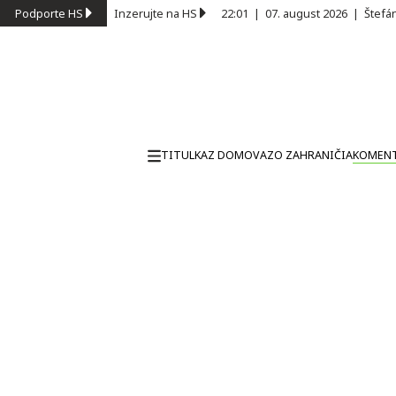
Podporte HS
Inzerujte na HS
22:01
|
07. august 2026
|
Štefá
TITULKA
Z DOMOVA
ZO ZAHRANIČIA
KOMEN