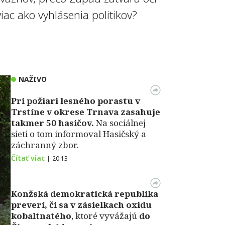
iac ako vyhlásenia politikov?
NAŽIVO
Pri požiari lesného porastu v
Trstíne v okrese Trnava zasahuje
takmer 50 hasičov.
Na sociálnej
sieti o tom informoval Hasičský a
záchranný zbor.
Čítať viac
|
20:13
Konžská demokratická republika
preverí, či sa v zásielkach oxidu
kobaltnatého
, ktoré vyvážajú
do