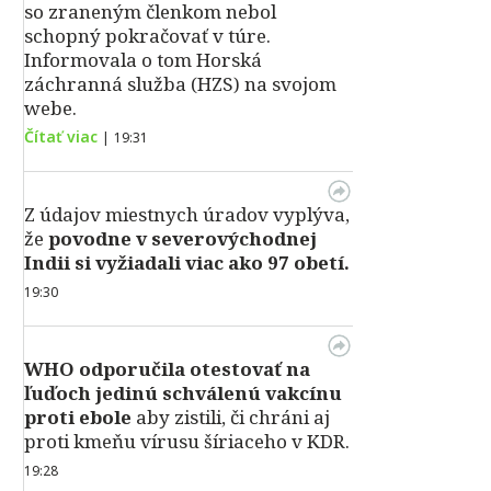
so zraneným členkom nebol
schopný pokračovať v túre.
Informovala o tom Horská
záchranná služba (HZS) na svojom
webe.
Čítať viac
|
19:31
Z údajov miestnych úradov vyplýva,
že
povodne v severovýchodnej
Indii si vyžiadali viac ako 97 obetí.
19:30
WHO odporučila otestovať na
ľuďoch jedinú schválenú vakcínu
proti ebole
aby zistili, či chráni aj
proti kmeňu vírusu šíriaceho v KDR.
19:28