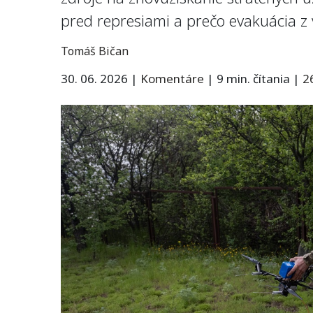
pred represiami a prečo evakuácia z v
Tomáš Bičan
30. 06. 2026
|
Komentáre
|
9 min. čítania
|
2