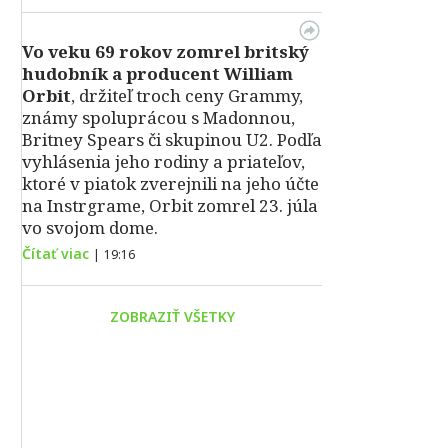
Vo veku 69 rokov zomrel britský
hudobník a producent William
Orbit
, držiteľ troch ceny Grammy,
známy spoluprácou s Madonnou,
Britney Spears či skupinou U2. Podľa
vyhlásenia jeho rodiny a priateľov,
ktoré v piatok zverejnili na jeho účte
na Instrgrame, Orbit zomrel 23. júla
vo svojom dome.
Čítať viac
|
19:16
ZOBRAZIŤ VŠETKY