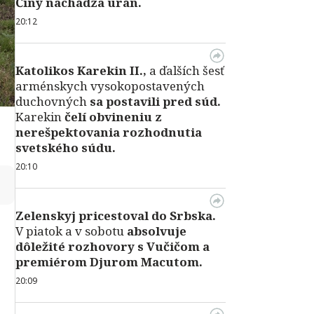
Číny nachádza urán.
20:12
Katolikos Karekin II.,
a ďalších šesť
arménskych vysokopostavených
duchovných
sa postavili pred súd.
Karekin
čelí obvineniu z
nerešpektovania rozhodnutia
svetského súdu.
20:10
↻
Zelenskyj pricestoval do Srbska.
V piatok a v sobotu
absolvuje
dôležité rozhovory s Vučičom a
premiérom Djurom Macutom.
20:09