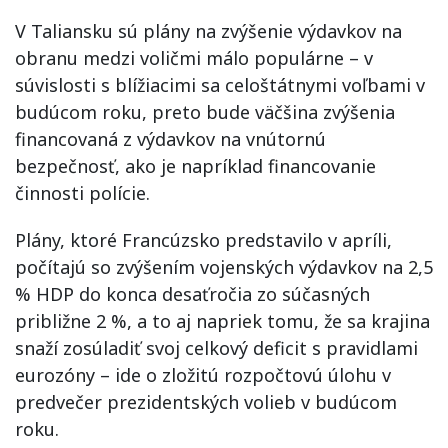
V Taliansku sú plány na zvýšenie výdavkov na
obranu medzi voličmi málo populárne – v
súvislosti s blížiacimi sa celoštátnymi voľbami v
budúcom roku, preto bude väčšina zvýšenia
financovaná z výdavkov na vnútornú
bezpečnosť, ako je napríklad financovanie
činnosti polície.
Plány, ktoré Francúzsko predstavilo v apríli,
počítajú so zvýšením vojenských výdavkov na 2,5
% HDP do konca desaťročia zo súčasných
približne 2 %, a to aj napriek tomu, že sa krajina
snaží zosúladiť svoj celkový deficit s pravidlami
eurozóny – ide o zložitú rozpočtovú úlohu v
predvečer prezidentských volieb v budúcom
roku.