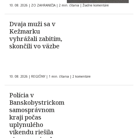
10. 08. 2026
|
ZO ZAHRANIČIA
|
2 min. čítania
|
Žiadne komentáre
Dvaja muži sa v
Kežmarku
vyhrážali zabitím,
skončili vo väzbe
10. 08. 2026
|
REGIÓNY
|
1 min. čítania
|
2 komentáre
Polícia v
Banskobystrickom
samosprávnom
kraji počas
uplynulého
víkendu riešila