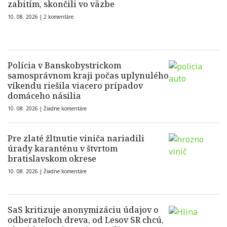
zabitím, skončili vo väzbe
10. 08. 2026 |
2 komentáre
Polícia v Banskobystrickom
samosprávnom kraji počas uplynulého
víkendu riešila viacero prípadov
domáceho násilia
10. 08. 2026 |
Žiadne komentáre
Pre zlaté žltnutie viniča nariadili
úrady karanténu v štvrtom
bratislavskom okrese
10. 08. 2026 |
Žiadne komentáre
SaS kritizuje anonymizáciu údajov o
odberateľoch dreva, od Lesov SR chcú,