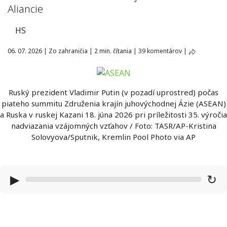
Aliancie
HS
06. 07. 2026
|
Zo zahraničia
|
2 min. čítania
|
39 komentárov
|
Ruský prezident Vladimir Putin (v pozadí uprostred) počas
piateho summitu Združenia krajín juhovýchodnej Ázie (ASEAN)
a Ruska v ruskej Kazani 18. júna 2026 pri príležitosti 35. výročia
nadviazania vzájomných vzťahov / Foto: TASR/AP-Kristina
Solovyova/Sputnik, Kremlin Pool Photo via AP
▶
↻