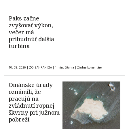
Paks začne
zvyšovať výkon,
večer má
pribudnúť ďalšia
turbína
10. 08. 2026
|
ZO ZAHRANIČIA
|
1 min. čítania
|
Žiadne komentáre
Ománske úrady
oznámili, že
pracujú na
zvládnutí ropnej
škvrny pri južnom
pobreží