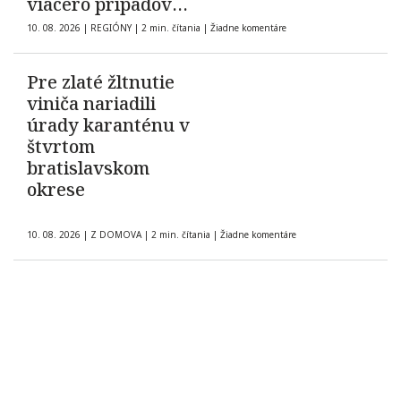
viacero prípadov
domáceho násilia
10. 08. 2026
|
REGIÓNY
|
2 min. čítania
|
Žiadne komentáre
Pre zlaté žltnutie
viniča nariadili
úrady karanténu v
štvrtom
bratislavskom
okrese
10. 08. 2026
|
Z DOMOVA
|
2 min. čítania
|
Žiadne komentáre