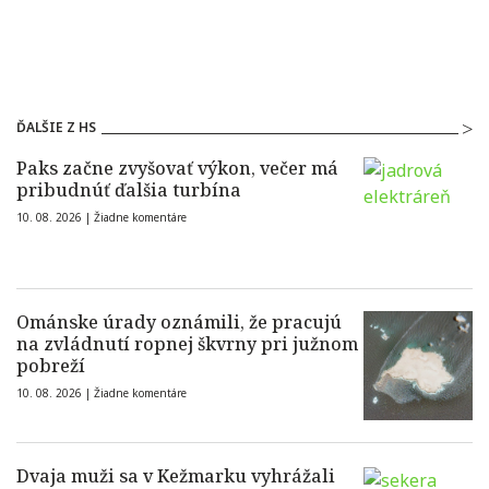
ĎALŠIE Z HS
Paks začne zvyšovať výkon, večer má
pribudnúť ďalšia turbína
10. 08. 2026 |
Žiadne komentáre
Ománske úrady oznámili, že pracujú
na zvládnutí ropnej škvrny pri južnom
pobreží
10. 08. 2026 |
Žiadne komentáre
Dvaja muži sa v Kežmarku vyhrážali