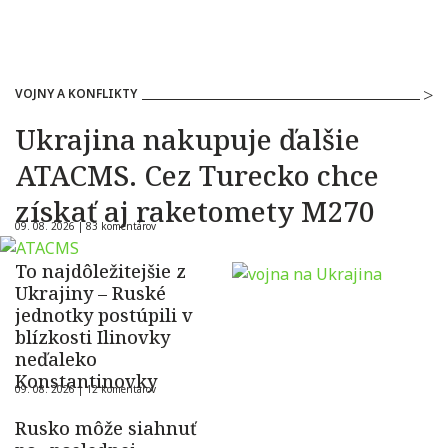
VOJNY A KONFLIKTY
Ukrajina nakupuje ďalšie
ATACMS. Cez Turecko chce
získať aj raketomety M270
09. 08. 2026 |
83 komentárov
To najdôležitejšie z
Ukrajiny – Ruské
jednotky postúpili v
blízkosti Ilinovky
neďaleko
Konstantinovky
09. 08. 2026 |
12 komentárov
Rusko môže siahnuť