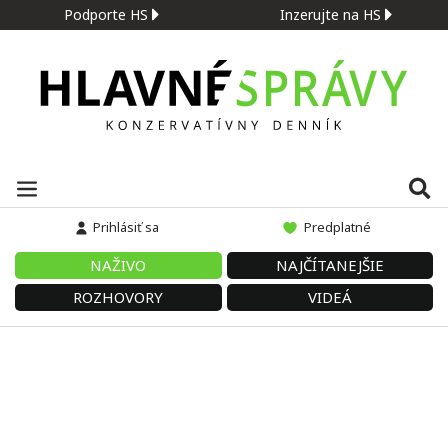
Podporte HS
Inzerujte na HS
Prihlásiť sa
Predplatné
NAŽIVO
NAJČÍTANEJŠIE
ROZHOVORY
VIDEÁ