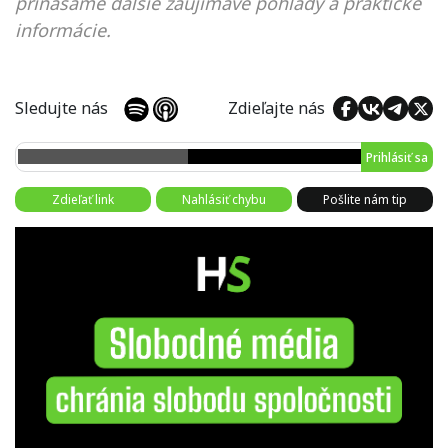
prinášame ďalšie zaujímavé pohľady a praktické
informácie.
Sledujte nás
Zdieľajte nás
Prihlásiť sa
Zdieľať link
Nahlásiť chybu
Pošlite nám tip