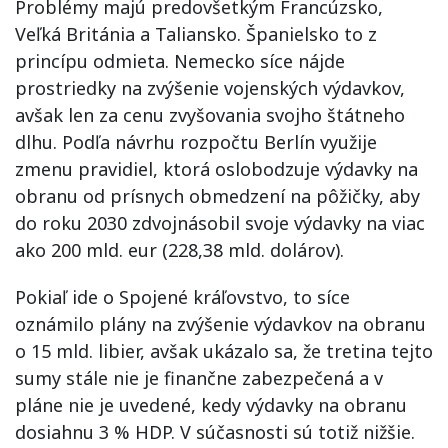
Problémy majú predovšetkým Francúzsko,
Veľká Británia a Taliansko. Španielsko to z
princípu odmieta. Nemecko síce nájde
prostriedky na zvýšenie vojenských výdavkov,
avšak len za cenu zvyšovania svojho štátneho
dlhu. Podľa návrhu rozpočtu Berlín využije
zmenu pravidiel, ktorá oslobodzuje výdavky na
obranu od prísnych obmedzení na pôžičky, aby
do roku 2030 zdvojnásobil svoje výdavky na viac
ako 200 mld. eur (228,38 mld. dolárov).
Pokiaľ ide o Spojené kráľovstvo, to síce
oznámilo plány na zvýšenie výdavkov na obranu
o 15 mld. libier, avšak ukázalo sa, že tretina tejto
sumy stále nie je finančne zabezpečená a v
pláne nie je uvedené, kedy výdavky na obranu
dosiahnu 3 % HDP. V súčasnosti sú totiž nižšie.