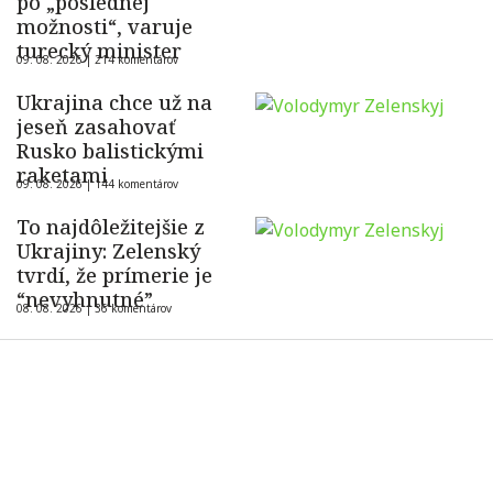
po „poslednej
možnosti“, varuje
turecký minister
09. 08. 2026 |
214 komentárov
Ukrajina chce už na
jeseň zasahovať
Rusko balistickými
raketami
09. 08. 2026 |
144 komentárov
To najdôležitejšie z
Ukrajiny: Zelenský
tvrdí, že prímerie je
“nevyhnutné”
08. 08. 2026 |
36 komentárov