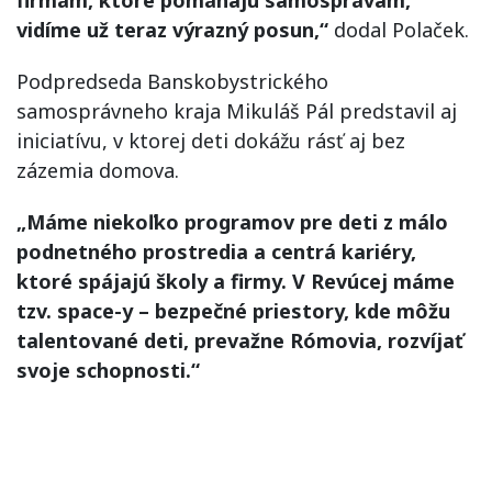
firmám, ktor
é
pomáhajú samosprávam,
vidí
me u
ž teraz výrazný posun,
“
dodal Polaček.
Podpredseda Banskobystrického
samosprávneho kraja Mikuláš Pál predstavil aj
iniciatívu, v ktorej deti dokážu rásť aj bez
zázemia domova.
„Máme niekoľko programov pre deti z málo
podnetn
é
ho prostredia a centrá kari
é
ry,
ktor
é
spájajú školy a firmy. V Revúcej máme
tzv. space-y – bezpečn
é
priestory, kde môžu
talentovan
é
deti, prevaž
ne R
ó
movia, rozvíjať
svoje schopnosti.
“