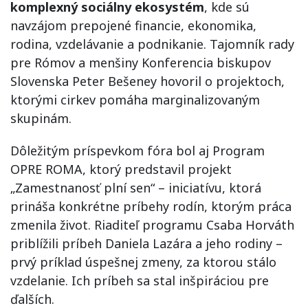
komplexn
ý
soci
álny ekosyst
é
m
, kde sú
navzájom prepojené financie, ekonomika,
rodina, vzdelávanie a podnikanie. Tajomník rady
pre Rómov a menšiny Konferencia biskupov
Slovenska Peter Bešeney hovoril o projektoch,
ktorými cirkev pomáha marginalizovaným
skupinám.
Dôležitým príspevkom fóra bol aj Program
OPRE ROMA, ktorý predstavil projekt
„Zamestnanosť plní sen“ – iniciatívu, ktorá
prináša konkrétne príbehy rodín, ktorým práca
zmenila život. Riaditeľ programu Csaba Horváth
priblížili príbeh Daniela Lazára a jeho rodiny –
prvý príklad úspešnej zmeny, za ktorou stálo
vzdelanie. Ich príbeh sa stal inšpiráciou pre
ďalších.