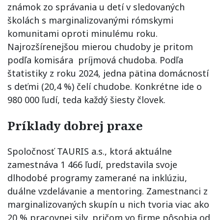
známok zo správania u detí v sledovaných
školách s marginalizovanými rómskymi
komunitami oproti minulému roku.
Najrozšírenejšou mierou chudoby je pritom
podľa komisára príjmová chudoba. Podľa
štatistiky z roku 2024, jedna pätina domácností
s deťmi (20,4 %) čelí chudobe. Konkrétne ide o
980 000 ľudí, teda každý šiesty človek.
Príklady dobrej praxe
Spoločnosť TAURIS a.s., ktorá aktuálne
zamestnáva 1 466 ľudí, predstavila svoje
dlhodobé programy zamerané na inklúziu,
duálne vzdelávanie a mentoring. Zamestnanci z
marginalizovaných skupín u nich tvoria viac ako
20 % pracovnej sily, pričom vo firme pôsobia od