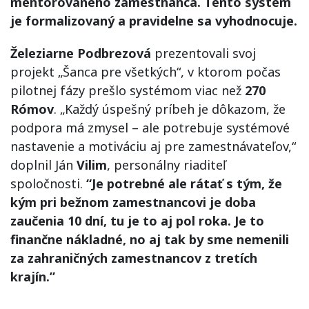
mentorovaného zamestnanca. Tento systém
je formalizovaný a pravidelne sa vyhodnocuje.
Ž
eleziarne Podbrezov
á
prezentovali svoj
projekt „Šanca pre všetkých“, v ktorom počas
pilotnej fázy prešlo systémom viac než
270
R
ó
mov
. „Každý úspešný príbeh je dôkazom, že
podpora má zmysel – ale potrebuje systémové
nastavenie a motiváciu aj pre zamestnávateľov,“
doplnil Ján
Vilim
, personálny riaditeľ
spoločnosti.
“Je potrebné ale rátať s tým, že
kým pri bežnom zamestnancovi je doba
zaučenia 10 dní, tu je to aj pol roka. Je to
finančne nákladné, no aj tak by sme nemenili
za zahraničných zamestnancov z tretích
krajín.”