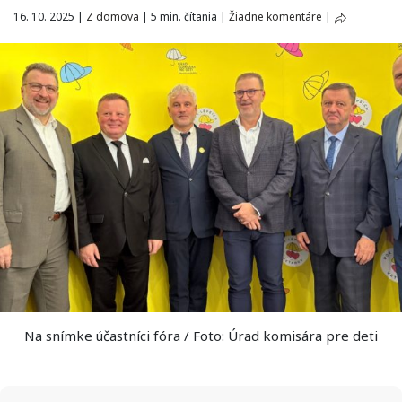
16. 10. 2025
|
Z domova
|
5 min. čítania
|
Žiadne komentáre
|
Na snímke účastníci fóra / Foto: Úrad komisára pre deti