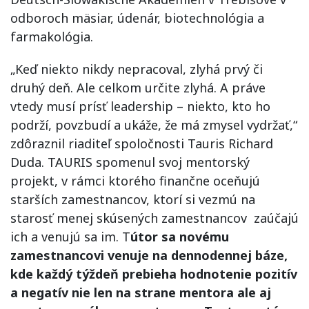
odboroch mäsiar, údenár, biotechnológia a
farmakológia.
„Keď niekto nikdy nepracoval, zlyhá prvý či
druhý deň. Ale celkom určite zlyhá. A práve
vtedy musí prísť leadership – niekto, kto ho
podrží, povzbudí a ukáže, že má zmysel vydržať,“
zdôraznil riaditeľ spoločnosti Tauris Richard
Duda. TAURIS spomenul svoj mentorský
projekt, v rámci ktorého finančne oceňujú
starších zamestnancov, ktorí si vezmú na
starosť menej skúsených zamestnancov zaúčajú
ich a venujú sa im. T
útor sa novému
zamestnancovi venuje na dennodennej báze,
kde každý týždeň prebieha hodnotenie pozitív
a negatív nie len na strane mentora ale aj