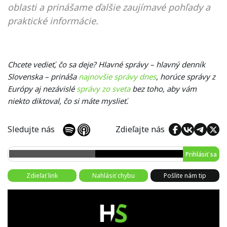
oblasti a prinášame ďalšie zaujímavé pohľady a
praktické informácie.
Chcete vedieť, čo sa deje? Hlavné správy – hlavný denník
Slovenska – prináša
najnovšie správy dnes
, horúce správy z
Európy aj nezávislé
správy zo sveta
bez toho, aby vám
niekto diktoval, čo si máte myslieť.
Sledujte nás
Zdieľajte nás
Prihlásiť sa
Zdieľať link
Nahlásiť chybu
Pošlite nám tip