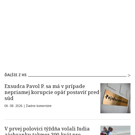
ĎALŠIE Z HS
Exsudca Pavol P. sa má v prípade
nepriamej korupcie opäť postaviť pred
súd
06. 08. 2026 |
Žiadne komentáre
V prvej polovici týždňa volali ľudia
záchranku takmer 300-krát pre