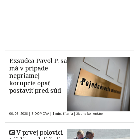
Exsudca Pavol P. sa
má v prípade
nepriamej
korupcie opäť
postaviť pred súd
06. 08. 2026
|
Z DOMOVA
|
1 min. čítania
|
Žiadne komentáre
V prvej polovici