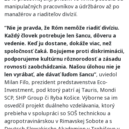
manipulačných pracovníkov a údržbárov až po
manažérov a riaditeľov divízií.
“Nie je pravda, že Róm nemôže riadiť divíziu.
Každý človek potrebuje len šancu, dôveru a
vedenie. Keď ju dostane, dokáže viac, než
spoločnosť čaká. Bojujeme proti diskriminácii,
podporujeme kultúrnu rôznorodosť a zásadu
rovnosti zaobchádzania. Našou úlohou nie je
len vyrábať, ale dávať ľuďom šancu”
, uviedol
Milan Fiľo, prezident predstavenstva Eco-
Investment, pod ktorý patrí aj Tauris, Mondi
SCP, SHP Group či Ryba Košice. Výborne sa im
osvedčil projekt duálneho vzdelávania, ktorý
prebieha v spolupráci so SOŠ technickou a
agropotravinárskou v Rimavskej Sobote a s
Deutsch-Slowakische Akademien v Trebišove v