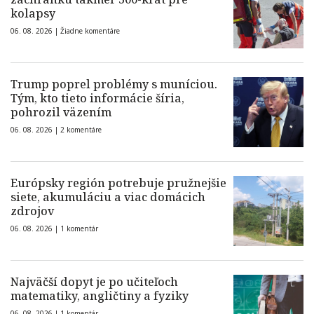
kolapsy
06. 08. 2026 |
Žiadne komentáre
Trump poprel problémy s muníciou.
Tým, kto tieto informácie šíria,
pohrozil väzením
06. 08. 2026 |
2 komentáre
Európsky región potrebuje pružnejšie
siete, akumuláciu a viac domácich
zdrojov
06. 08. 2026 |
1 komentár
Najväčší dopyt je po učiteľoch
matematiky, angličtiny a fyziky
06. 08. 2026 |
1 komentár