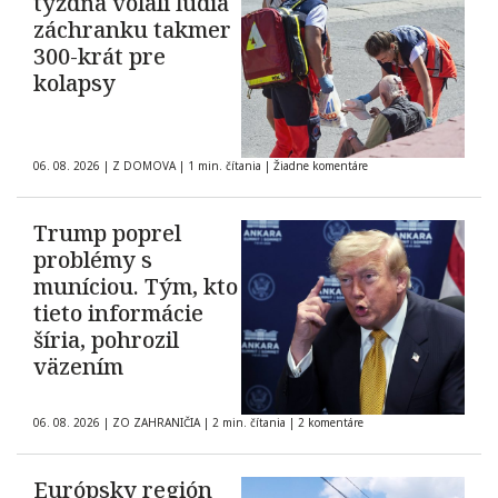
týždňa volali ľudia
záchranku takmer
300-krát pre
kolapsy
06. 08. 2026
|
Z DOMOVA
|
1 min. čítania
|
Žiadne komentáre
Trump poprel
problémy s
muníciou. Tým, kto
tieto informácie
šíria, pohrozil
väzením
06. 08. 2026
|
ZO ZAHRANIČIA
|
2 min. čítania
|
2 komentáre
Európsky región