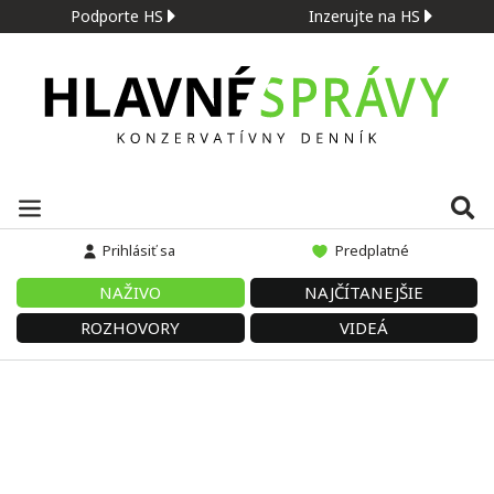
Podporte HS
Inzerujte na HS
Prihlásiť sa
Predplatné
NAŽIVO
NAJČÍTANEJŠIE
ROZHOVORY
VIDEÁ