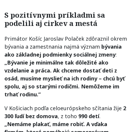
S pozitívnymi príkladmi sa
podelili aj cirkev a mestá
Primátor Košíc Jaroslav Polaček zdôraznil okrem
bývania a zamestnania najmä význam
bývania
ako základnej podmienky sociálnej zmeny
:
„Bývanie je minimálne tak dôležit
é
ako
vzdelanie a práca. Ak chceme dostať deti z
osá
d, mus
íme myslieť na ich rodiny – chcú byť
spolu, aj so starými rodičmi. Nemôžeme im
trhať rodinu.
“
V Košiciach podľa celoeurópskeho sčítania žije
2
300 ľudí bez domova
, z toho
990 detí
.
„Nemáme plakať, máme robiť. A vďaka