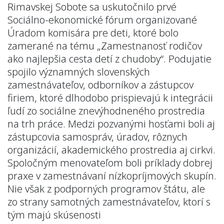
Rimavskej Sobote sa uskutočnilo prvé
Sociálno-ekonomické fórum organizované
Úradom komisára pre deti, ktoré bolo
zamerané na tému „Zamestnanosť rodičov
ako najlepšia cesta detí z chudoby“. Podujatie
spojilo významných slovenských
zamestnávateľov, odborníkov a zástupcov
firiem, ktoré dlhodobo prispievajú k integrácii
ľudí zo sociálne znevýhodneného prostredia
na trh práce. Medzi pozvanými hosťami boli aj
zástupcovia samospráv, úradov, rôznych
organizácií, akademického prostredia aj cirkvi.
Spoločným menovateľom boli príklady dobrej
praxe v zamestnávaní nízkopríjmových skupín.
Nie však z podporných programov štátu, ale
zo strany samotných zamestnávateľov, ktorí s
tým majú skúsenosti