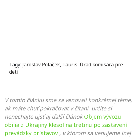
Tagy:
Jaroslav Polaček
,
Tauris
,
Úrad komisára pre
deti
V tomto článku sme sa venovali konkrétnej téme,
ak máte chuť pokračovať v čítaní, určite si
nenechajte ujsť aj ďalší článok
Objem vývozu
obilia z Ukrajiny klesol na tretinu po zastavení
prevádzky prístavov
, v ktorom sa venujeme inej