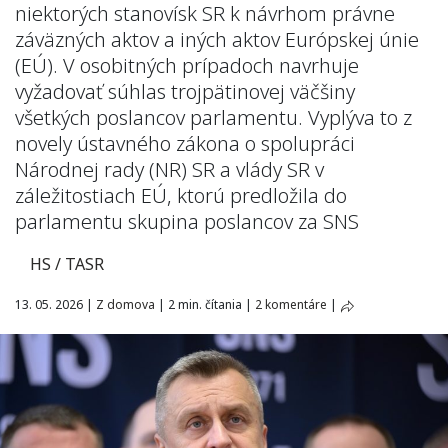
niektorých stanovísk SR k návrhom právne
záväzných aktov a iných aktov Európskej únie
(EÚ). V osobitných prípadoch navrhuje
vyžadovať súhlas trojpätinovej väčšiny
všetkých poslancov parlamentu. Vyplýva to z
novely ústavného zákona o spolupráci
Národnej rady (NR) SR a vlády SR v
záležitostiach EÚ, ktorú predložila do
parlamentu skupina poslancov za SNS
HS / TASR
13. 05. 2026
|
Z domova
|
2 min. čítania
|
2 komentáre
|