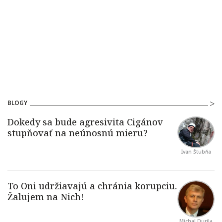
BLOGY
Ivan Štubňa
Michal Durila