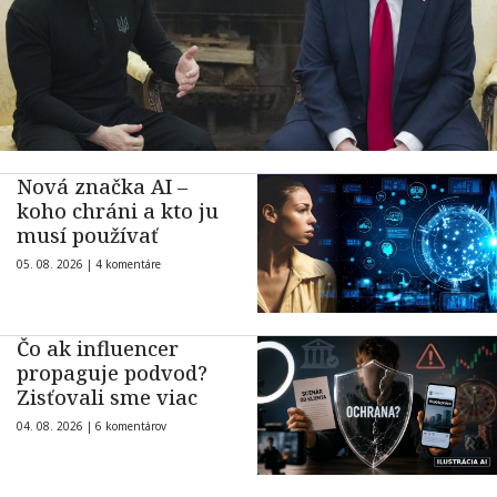
Nová značka AI –
koho chráni a kto ju
musí používať
05. 08. 2026 |
4 komentáre
Čo ak influencer
propaguje podvod?
Zisťovali sme viac
04. 08. 2026 |
6 komentárov