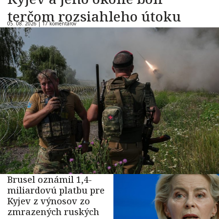
terčom rozsiahleho útoku
05. 08. 2026 |
17 komentárov
Brusel oznámil 1,4-
miliardovú platbu pre
Kyjev z výnosov zo
zmrazených ruských