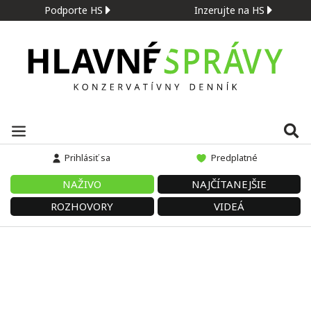
Podporte HS
Inzerujte na HS
Prihlásiť sa
Predplatné
NAŽIVO
NAJČÍTANEJŠIE
ROZHOVORY
VIDEÁ