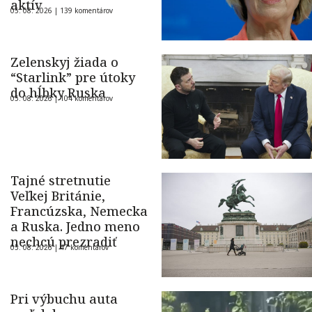
aktív
05. 08. 2026 |
139 komentárov
Zelenskyj žiada o
“Starlink” pre útoky
do hĺbky Ruska
05. 08. 2026 |
104 komentárov
Tajné stretnutie
Veľkej Británie,
Francúzska, Nemecka
a Ruska. Jedno meno
nechcú prezradiť
05. 08. 2026 |
47 komentárov
Pri výbuchu auta