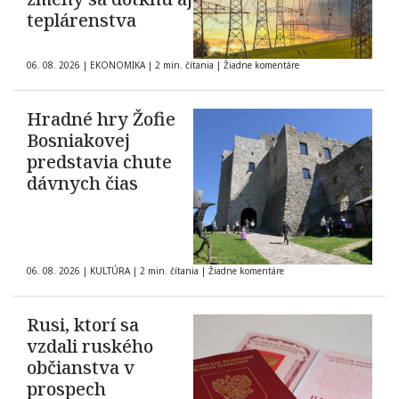
teplárenstva
06. 08. 2026
|
EKONOMIKA
|
2 min. čítania
|
Žiadne komentáre
Hradné hry Žofie
Bosniakovej
predstavia chute
dávnych čias
06. 08. 2026
|
KULTÚRA
|
2 min. čítania
|
Žiadne komentáre
Rusi, ktorí sa
vzdali ruského
občianstva v
prospech