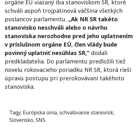
orgáne EÚ viazaný iba stanoviskom SR, ktoré
schváli aspoň trojpätinová väčšina všetkých
poslancov parlamentu.
„Ak NR SR takéto
stanovisko neschváli alebo o návrhu
stanoviska nerozhodne pred jeho uplatnením
v príslušnom orgáne EÚ, člen vlády bude
povinný uplatniť nesúhlas SR,“
dodali
predkladatelia. Do parlamentu predložili tiež
novelu rokovacieho poriadku NR SR, ktorá rieši
úpravu postupu pri prerokovávaní takéhoto
stanoviska.
Tagy:
Európska únia
,
schvaľovanie stanovísk
,
Slovensko
,
SNS