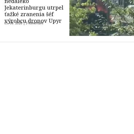
neďaleko
Jekaterinburgu utrpel
ťažké zranenia šéf
výrobcu dronov Upyr
05. 08. 2026 |
3 komentáre