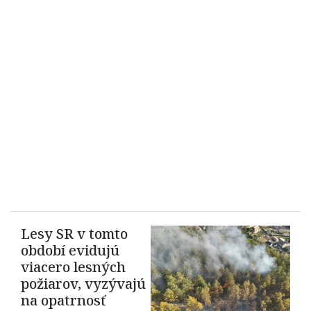
Lesy SR v tomto
období evidujú
viacero lesných
požiarov, vyzývajú
na opatrnosť