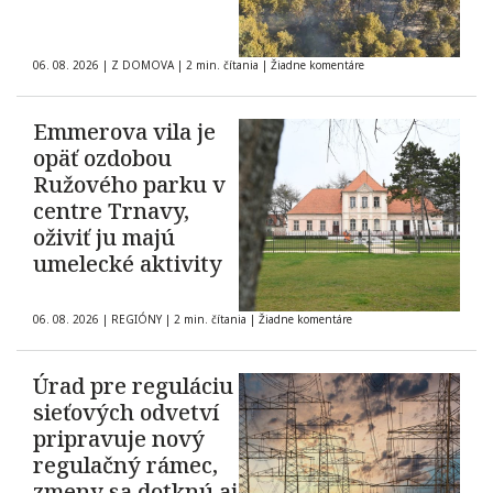
06. 08. 2026
|
Z DOMOVA
|
2 min. čítania
|
Žiadne komentáre
Emmerova vila je
opäť ozdobou
Ružového parku v
centre Trnavy,
oživiť ju majú
umelecké aktivity
06. 08. 2026
|
REGIÓNY
|
2 min. čítania
|
Žiadne komentáre
Úrad pre reguláciu
sieťových odvetví
pripravuje nový
regulačný rámec,
zmeny sa dotknú aj