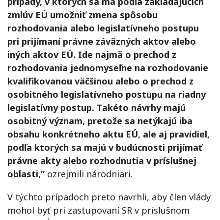
prípady, v ktorých sa má podľa zakladajúcich
zmlúv EÚ umožniť zmena spôsobu
rozhodovania alebo legislatívneho postupu
pri prijímaní právne záväzných aktov alebo
iných aktov EÚ. Ide najmä o prechod z
rozhodovania jednomyseľne na rozhodovanie
kvalifikovanou väčšinou alebo o prechod z
osobitného legislatívneho postupu na riadny
legislatívny postup. Takéto návrhy majú
osobitný význam, pretože sa netýkajú iba
obsahu konkrétneho aktu EÚ, ale aj pravidiel,
podľa ktorých sa majú v budúcnosti prijímať
právne akty alebo rozhodnutia v príslušnej
oblasti,“
ozrejmili národniari.
V týchto prípadoch preto navrhli, aby člen vlády
mohol byť pri zastupovaní SR v príslušnom