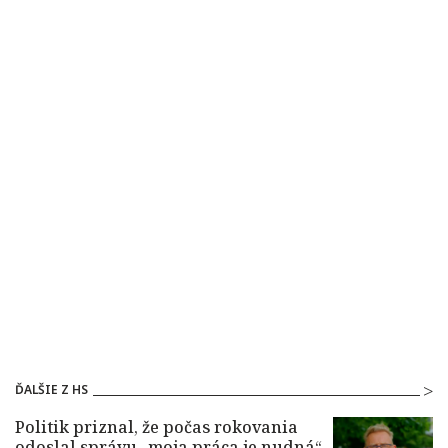
ĎALŠIE Z HS
Politik priznal, že počas rokovania
odoslal správu „moja práca je nudná“