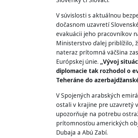
V súvislosti s aktuálnou bez
dočasnom uzavretí Slovenskéh
evakuácii jeho pracovníkov n
Ministerstvo ďalej priblížilo
nateraz prítomná väčšina zas
Európskej únie.
„Vývoj situác
diplomacie tak rozhodol o e
Teheráne do azerbajdžansk
V Spojených arabských emirát
ostali v krajine pre uzavretý 
upozorňuje na potrebu ostra
prítomnosťou amerických obje
Dubaja a Abú Zabí.