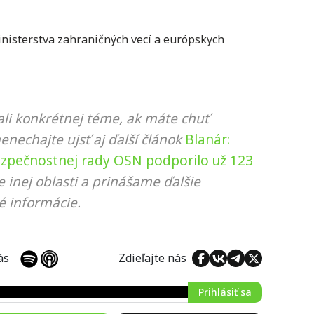
nisterstva zahraničných vecí a európskych
li konkrétnej téme, ak máte chuť
nenechajte ujsť aj ďalší článok
Blanár:
zpečnostnej rady OSN podporilo už 123
 inej oblasti a prinášame ďalšie
é informácie.
 nás
Zdieľajte nás
Prihlásiť sa