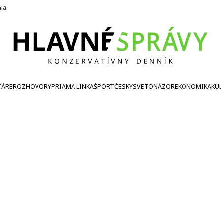
nia
TÁRE
ROZHOVORY
PRIAMA LINKA
ŠPORT
ČESKY
SVETONÁZOR
EKONOMIKA
KU