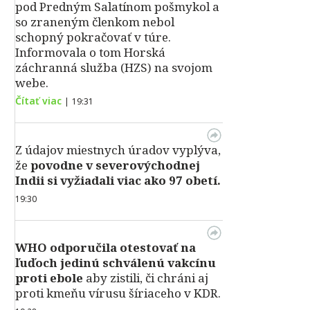
pod Predným Salatínom pošmykol a
so zraneným členkom nebol
schopný pokračovať v túre.
Informovala o tom Horská
záchranná služba (HZS) na svojom
webe.
Čítať viac
|
19:31
Z údajov miestnych úradov vyplýva,
že
povodne v severovýchodnej
Indii si vyžiadali viac ako 97 obetí.
19:30
WHO odporučila otestovať na
ľuďoch jedinú schválenú vakcínu
proti ebole
aby zistili, či chráni aj
proti kmeňu vírusu šíriaceho v KDR.