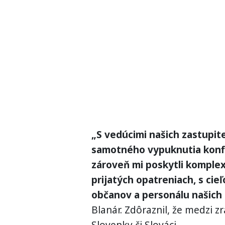
„S vedúcimi našich zastupi
samotného vypuknutia konfli
zároveň mi poskytli komplex
prijatých opatreniach, s cie
občanov a personálu našich 
Blanár. Zdôraznil, že medzi 
Slovenky či Slováci.