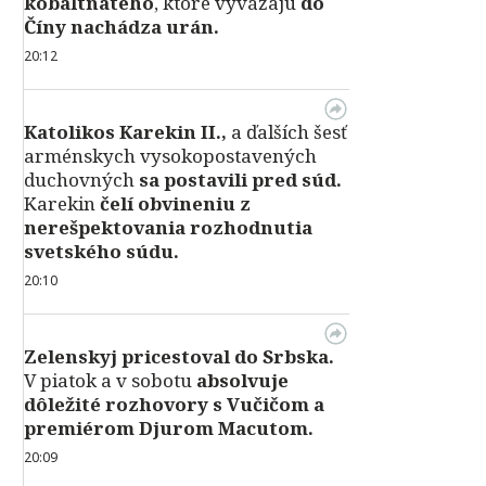
kobaltnatého
, ktoré vyvážajú
do
Číny nachádza urán.
20:12
Katolikos Karekin II.,
a ďalších šesť
arménskych vysokopostavených
duchovných
sa postavili pred súd.
Karekin
čelí obvineniu z
nerešpektovania rozhodnutia
svetského súdu.
20:10
Zelenskyj pricestoval do Srbska.
V piatok a v sobotu
absolvuje
dôležité rozhovory s Vučičom a
premiérom Djurom Macutom.
20:09