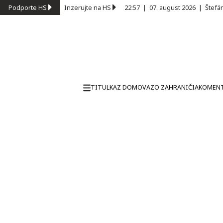
Podporte HS
Inzerujte na HS
22:57
|
07. august 2026
|
Štefá
TITULKA
Z DOMOVA
ZO ZAHRANIČIA
KOMEN