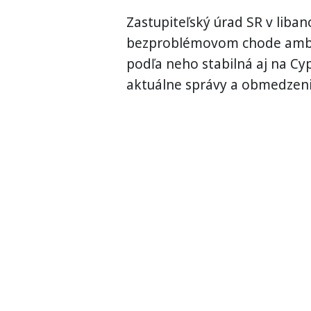
Zastupiteľský úrad SR v liba
bezproblémovom chode ambasá
podľa neho stabilná aj na Cyp
aktuálne správy a obmedzeni