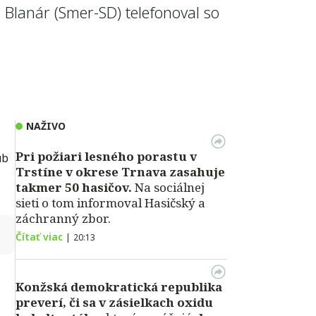
aj Blanár (Smer-SD) telefonoval so
NAŽIVO
Pri požiari lesného porastu v
ub
Trstíne v okrese Trnava zasahuje
takmer 50 hasičov.
Na sociálnej
sieti o tom informoval Hasičský a
záchranný zbor.
↻
Čítať viac
|
20:13
Konžská demokratická republika
preverí, či sa v zásielkach oxidu