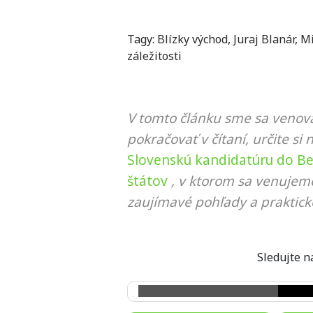
Tagy:
Blízky východ
,
Juraj Blanár
,
Mi
záležitosti
V tomto článku sme sa venova
pokračovať v čítaní, určite si 
Slovenskú kandidatúru do Be
štátov
, v ktorom sa venujeme
zaujímavé pohľady a praktick
Sledujte