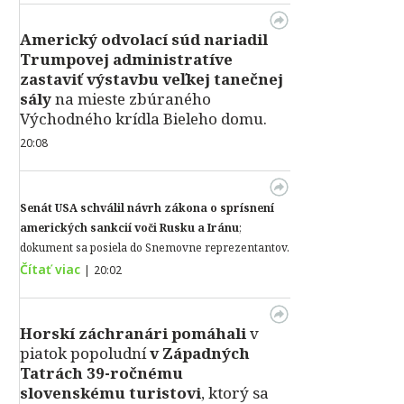
Americký odvolací súd nariadil
Trumpovej administratíve
zastaviť výstavbu veľkej tanečnej
sály
na mieste zbúraného
Východného krídla Bieleho domu.
20:08
Senát USA schválil návrh zákona o sprísnení
amerických sankcií voči Rusku a Iránu
;
dokument sa posiela do Snemovne reprezentantov.
Čítať viac
|
20:02
Horskí záchranári pomáhali
v
piatok popoludní
v Západných
Tatrách 39-ročnému
slovenskému turistovi
, ktorý sa