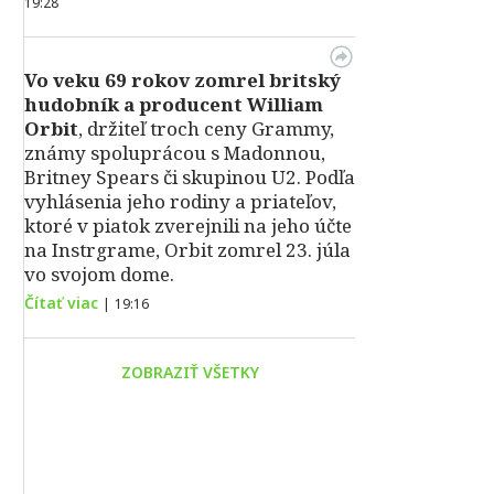
19:28
Vo veku 69 rokov zomrel britský
hudobník a producent William
Orbit
, držiteľ troch ceny Grammy,
známy spoluprácou s Madonnou,
Britney Spears či skupinou U2. Podľa
vyhlásenia jeho rodiny a priateľov,
ktoré v piatok zverejnili na jeho účte
na Instrgrame, Orbit zomrel 23. júla
vo svojom dome.
Čítať viac
|
19:16
ZOBRAZIŤ VŠETKY