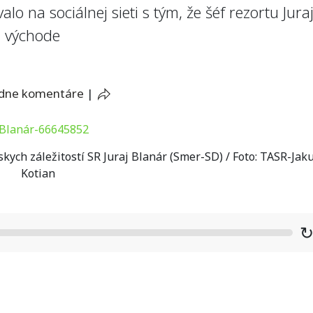
lo na sociálnej sieti s tým, že šéf rezortu Jur
m východe
adne komentáre
|
kych záležitostí SR Juraj Blanár (Smer-SD) / Foto: TASR-Jak
Kotian