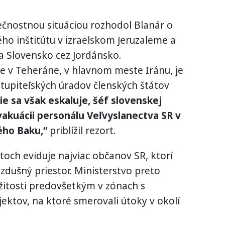
pečnostnou situáciou rozhodol Blanár o
o inštitútu v izraelskom Jeruzaleme a
a Slovensko cez Jordánsko.
, že v Teheráne, v hlavnom meste Iránu, je
tupiteľských úradov členských štátov
ie sa však eskaluje, šéf slovenskej
vakuácii personálu Veľvyslanectva SR v
ého Baku,“
priblížil rezort.
och eviduje najviac občanov SR, ktorí
vzdušný priestor. Ministerstvo preto
žitosti predovšetkým v zónach s
ktov, na ktoré smerovali útoky v okolí