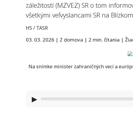
záležitostí (MZVEZ) SR o tom informova
všetkými veľvyslancami SR na Blízko
HS / TASR
03. 03. 2026
|
Z domova
|
2 min. čítania
|
Ži
Na snímke minister zahraničných vecí a európs
▶