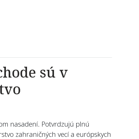
chode sú v
tvo
nom nasadení. Potvrdzujú plnú
rstvo zahraničných vecí a európskych