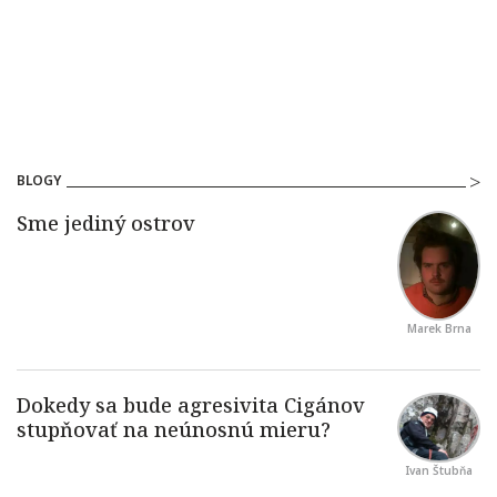
BLOGY
Marek Brna
Ivan Štubňa