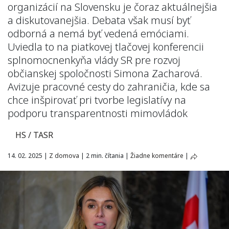
organizácií na Slovensku je čoraz aktuálnejšia
a diskutovanejšia. Debata však musí byť
odborná a nemá byť vedená emóciami.
Uviedla to na piatkovej tlačovej konferencii
splnomocnenkyňa vlády SR pre rozvoj
občianskej spoločnosti Simona Zacharová.
Avizuje pracovné cesty do zahraničia, kde sa
chce inšpirovať pri tvorbe legislatívy na
podporu transparentnosti mimovládok
HS / TASR
14. 02. 2025
|
Z domova
|
2 min. čítania
|
Žiadne komentáre
|