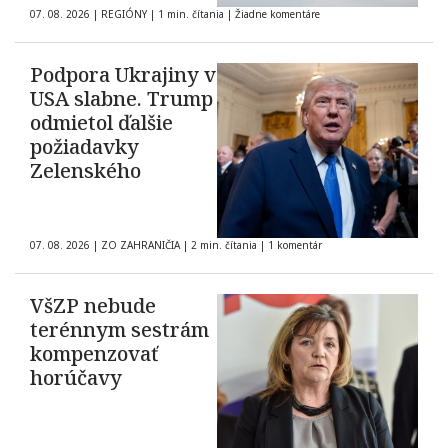
07. 08. 2026
|
REGIÓNY
|
1 min. čítania
|
Žiadne komentáre
Podpora Ukrajiny v
USA slabne. Trump
odmietol ďalšie
požiadavky
Zelenského
07. 08. 2026
|
ZO ZAHRANIČIA
|
2 min. čítania
|
1 komentár
VšZP nebude
terénnym sestrám
kompenzovať
horúčavy