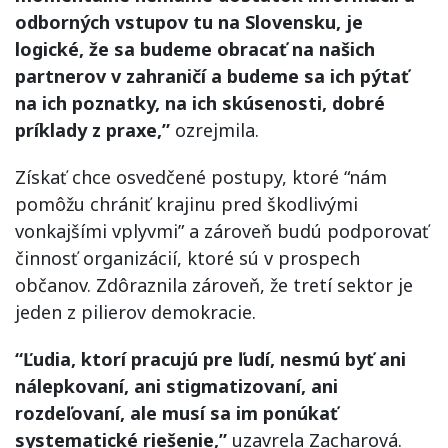
odborných vstupov tu na Slovensku, je
logické, že sa budeme obracať na našich
partnerov v zahraničí a budeme sa ich pýtať
na ich poznatky, na ich skúsenosti, dobré
príklady z praxe,”
ozrejmila.
Získať chce osvedčené postupy, ktoré “nám
pomôžu chrániť krajinu pred škodlivými
vonkajšími vplyvmi” a zároveň budú podporovať
činnosť organizácií, ktoré sú v prospech
občanov. Zdôraznila zároveň, že tretí sektor je
jeden z pilierov demokracie.
“Ľudia, ktorí pracujú pre ľudí, nesmú byť ani
nálepkovaní, ani stigmatizovaní, ani
rozdeľovaní, ale musí sa im ponúkať
systematické riešenie,”
uzavrela Zacharová.