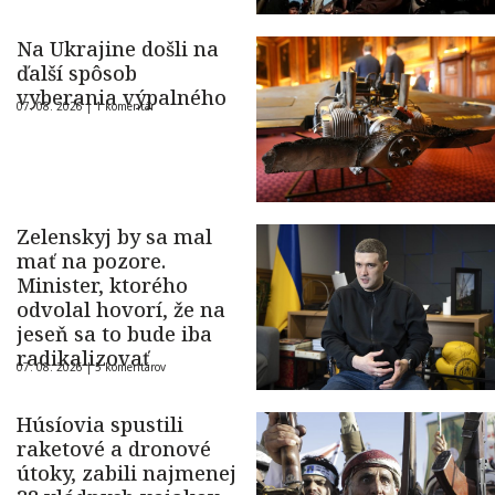
Na Ukrajine došli na
ďalší spôsob
vyberania výpalného
07. 08. 2026 |
1 komentár
Zelenskyj by sa mal
mať na pozore.
Minister, ktorého
odvolal hovorí, že na
jeseň sa to bude iba
radikalizovať
07. 08. 2026 |
5 komentárov
Húsíovia spustili
raketové a dronové
útoky, zabili najmenej