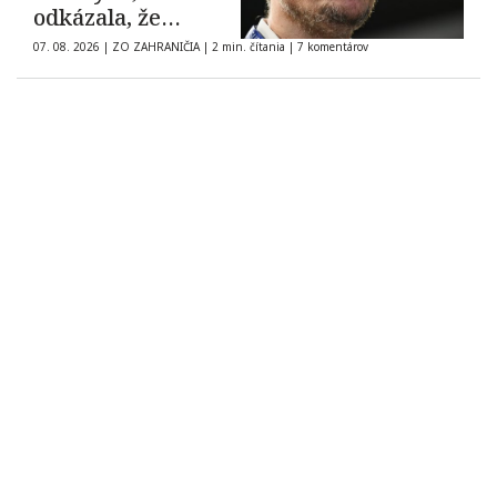
odkázala, že
demokracia nie je
07. 08. 2026
|
ZO ZAHRANIČIA
|
2 min. čítania
|
7 komentárov
na predaj