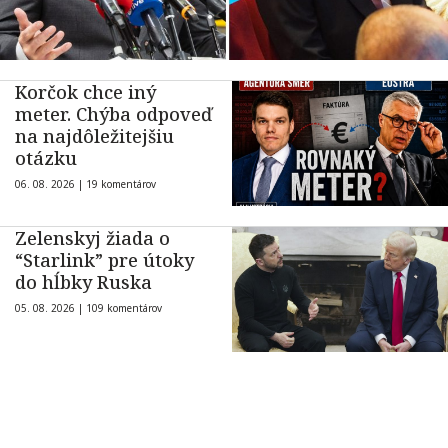
Korčok chce iný
meter. Chýba odpoveď
na najdôležitejšiu
otázku
06. 08. 2026 |
19 komentárov
Zelenskyj žiada o
“Starlink” pre útoky
do hĺbky Ruska
05. 08. 2026 |
109 komentárov