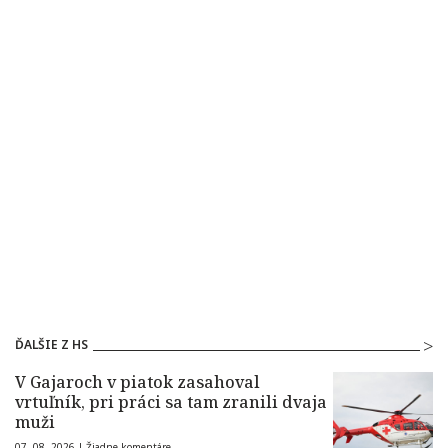
ĎALŠIE Z HS
V Gajaroch v piatok zasahoval
vrtuľník, pri práci sa tam zranili dvaja
muži
07. 08. 2026 |
Žiadne komentáre