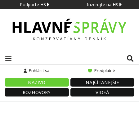
Podporte HS
Inzerujte na HS
Prihlásiť sa
Predplatné
NAŽIVO
NAJČÍTANEJŠIE
ROZHOVORY
VIDEÁ