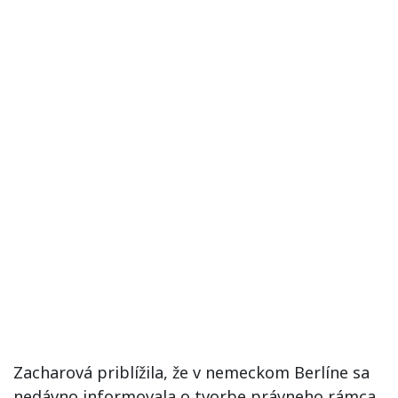
Zacharová priblížila, že v nemeckom Berlíne sa
nedávno informovala o tvorbe právneho rámca,