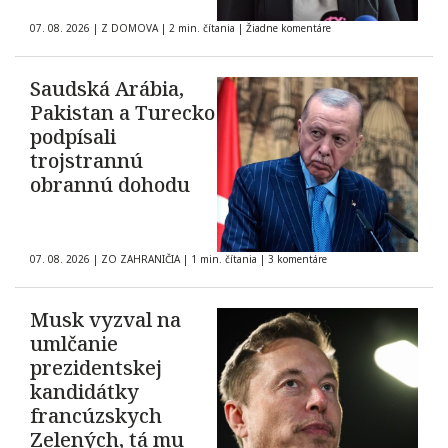
07. 08. 2026
|
Z DOMOVA
|
2 min. čítania
|
Žiadne komentáre
Saudská Arábia,
Pakistan a Turecko
podpísali
trojstrannú
obrannú dohodu
07. 08. 2026
|
ZO ZAHRANIČIA
|
1 min. čítania
|
3 komentáre
Musk vyzval na
umlčanie
prezidentskej
kandidátky
francúzskych
Zelených, tá mu