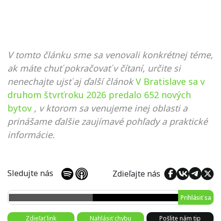
V tomto článku sme sa venovali konkrétnej téme,
ak máte chuť pokračovať v čítaní, určite si
nenechajte ujsť aj ďalší článok
V Bratislave sa v
druhom štvrťroku 2026 predalo 652 nových
bytov
, v ktorom sa venujeme inej oblasti a
prinášame ďalšie zaujímavé pohľady a praktické
informácie.
Sledujte nás
Zdieľajte nás
Prihlásiť sa
Zdieľať link
Nahlásiť chybu
Pošlite nám tip