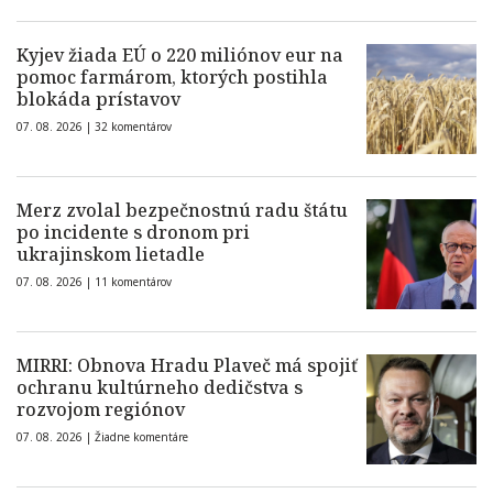
Kyjev žiada EÚ o 220 miliónov eur na
pomoc farmárom, ktorých postihla
blokáda prístavov
07. 08. 2026 |
32 komentárov
Merz zvolal bezpečnostnú radu štátu
po incidente s dronom pri
ukrajinskom lietadle
07. 08. 2026 |
11 komentárov
MIRRI: Obnova Hradu Plaveč má spojiť
ochranu kultúrneho dedičstva s
rozvojom regiónov
07. 08. 2026 |
Žiadne komentáre