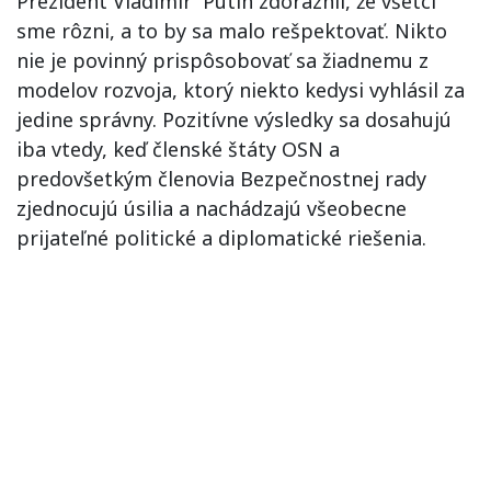
Prezident Vladimír Putin zdôraznil, že všetci
sme rôzni, a to by sa malo rešpektovať. Nikto
nie je povinný prispôsobovať sa žiadnemu z
modelov rozvoja, ktorý niekto kedysi vyhlásil za
jedine správny. Pozitívne výsledky sa dosahujú
iba vtedy, keď členské štáty OSN a
predovšetkým členovia Bezpečnostnej rady
zjednocujú úsilia a nachádzajú všeobecne
prijateľné politické a diplomatické riešenia.