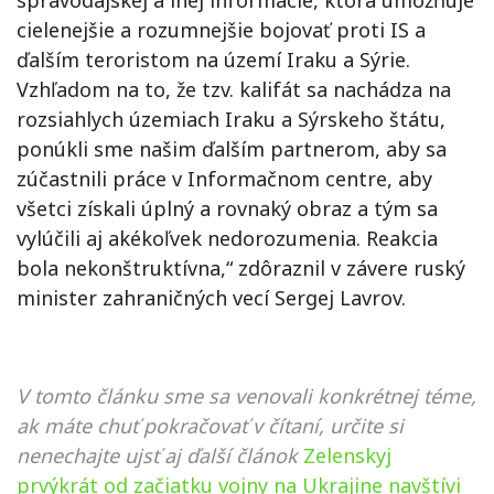
spravodajskej a inej informácie, ktorá umožňuje
cielenejšie a rozumnejšie bojovať proti IS a
ďalším teroristom na území Iraku a Sýrie.
Vzhľadom na to, že tzv. kalifát sa nachádza na
rozsiahlych územiach Iraku a Sýrskeho štátu,
ponúkli sme našim ďalším partnerom, aby sa
zúčastnili práce v Informačnom centre, aby
všetci získali úplný a rovnaký obraz a tým sa
vylúčili aj akékoľvek nedorozumenia. Reakcia
bola nekonštruktívna,“ zdôraznil v závere ruský
minister zahraničných vecí Sergej Lavrov.
V tomto článku sme sa venovali konkrétnej téme,
ak máte chuť pokračovať v čítaní, určite si
nenechajte ujsť aj ďalší článok
Zelenskyj
prvýkrát od začiatku vojny na Ukrajine navštívi