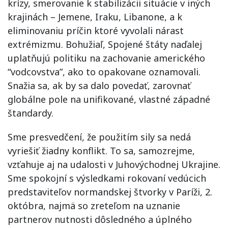
krízy, smerovanie k stabilizácii situácie v iných
krajinách – Jemene, Iraku, Libanone, a k
eliminovaniu príčin ktoré vyvolali nárast
extrémizmu. Bohužiaľ, Spojené štáty naďalej
uplatňujú politiku na zachovanie amerického
“vodcovstva”, ako to opakovane oznamovali.
Snažia sa, ak by sa dalo povedať, zarovnať
globálne pole na unifikované, vlastné západné
štandardy.
Sme presvedčení, že použitím sily sa nedá
vyriešiť žiadny konflikt. To sa, samozrejme,
vzťahuje aj na udalosti v Juhovýchodnej Ukrajine.
Sme spokojní s výsledkami rokovaní vedúcich
predstaviteľov normandskej štvorky v Paríži, 2.
októbra, najmä so zreteľom na uznanie
partnerov nutnosti dôsledného a úplného