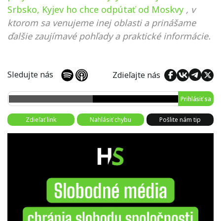
Srbsko, Kyjev ho chce odpútať od Moskvy
, v
ktorom sa venujeme inej oblasti a prinášame
ďalšie zaujímavé pohľady a praktické informácie.
Sledujte nás
Zdieľajte nás
Prihlásiť sa
Zdieľať link
Nahlásiť chybu
Pošlite nám tip