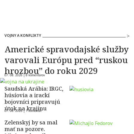
VOJNY A KONFLIKTY
Americké spravodajské služby
varovali Európu pred “ruskou
hrozbou” do roku 2029
07. 08. 2026 |
8 komentárov
Saudská Arábia: IRGC,
húsíovia a irackí
bojovníci pripravujú
útok na krajinu
07. 08. 2026 |
1 komentár
Zelenskyj by sa mal
mať na pozore.