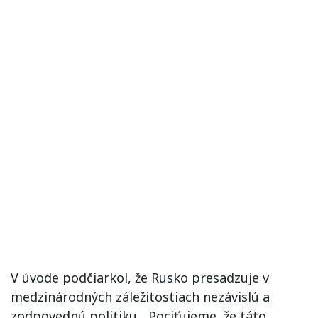
V úvode podčiarkol, že Rusko presadzuje v
medzinárodných záležitostiach nezávislú a
zodpovednú politiku. „Pociťujeme, že táto