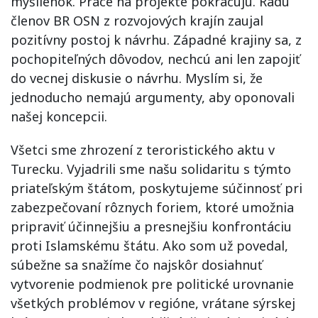
myšlienok. Práce na projekte pokračujú. Radu
členov BR OSN z rozvojových krajín zaujal
pozitívny postoj k návrhu. Západné krajiny sa, z
pochopiteľných dôvodov, nechcú ani len zapojiť
do vecnej diskusie o návrhu. Myslím si, že
jednoducho nemajú argumenty, aby oponovali
našej koncepcii.
Všetci sme zhrození z teroristického aktu v
Turecku. Vyjadrili sme našu solidaritu s týmto
priateľským štátom, poskytujeme súčinnosť pri
zabezpečovaní rôznych foriem, ktoré umožnia
pripraviť účinnejšiu a presnejšiu konfrontáciu
proti Islamskému štátu. Ako som už povedal,
súbežne sa snažíme čo najskôr dosiahnuť
vytvorenie podmienok pre politické urovnanie
všetkých problémov v regióne, vrátane sýrskej