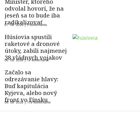
Minister, ktorého
odvolal hovorí, že na
jeseň sa to bude iba
radikalizovať
07. 08. 2026 |
5 komentárov
Húsíovia spustili
raketové a dronové
útoky, zabili najmenej
38 vládnych vojakov
06. 08. 2026 |
17 komentárov
Začalo sa
odrezávanie hlavy:
Buď kapitulácia
Kyjeva, alebo nový
front vo Fínsku
06. 08. 2026 |
178 komentárov