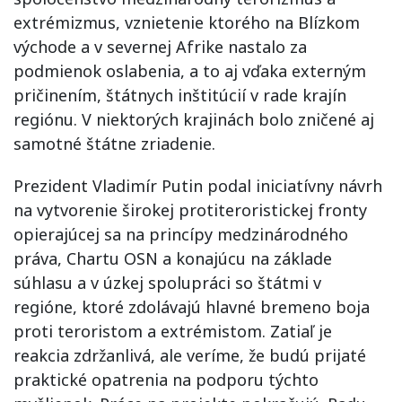
extrémizmus, vznietenie ktorého na Blízkom
východe a v severnej Afrike nastalo za
podmienok oslabenia, a to aj vďaka externým
pričinením, štátnych inštitúcií v rade krajín
regiónu. V niektorých krajinách bolo zničené aj
samotné štátne zriadenie.
Prezident Vladimír Putin podal iniciatívny návrh
na vytvorenie širokej protiteroristickej fronty
opierajúcej sa na princípy medzinárodného
práva, Chartu OSN a konajúcu na základe
súhlasu a v úzkej spolupráci so štátmi v
regióne, ktoré zdolávajú hlavné bremeno boja
proti teroristom a extrémistom. Zatiaľ je
reakcia zdržanlivá, ale veríme, že budú prijaté
praktické opatrenia na podporu týchto