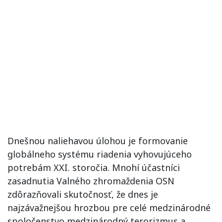
Dnešnou naliehavou úlohou je formovanie
globálneho systému riadenia vyhovujúceho
potrebám XXI. storočia. Mnohí účastníci
zasadnutia Valného zhromaždenia OSN
zdôrazňovali skutočnosť, že dnes je
najzávažnejšou hrozbou pre celé medzinárodné
spoločenstvo medzinárodný terorizmus a