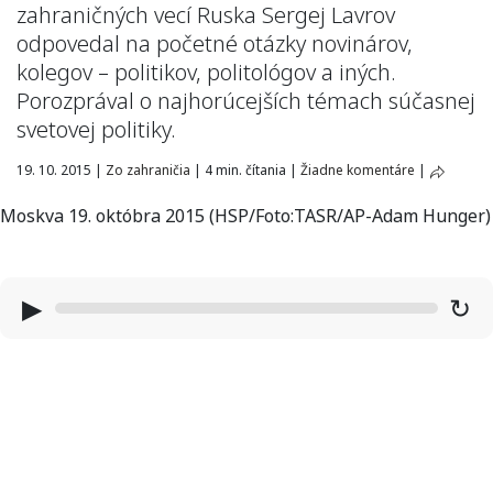
zahraničných vecí Ruska Sergej Lavrov
odpovedal na početné otázky novinárov,
kolegov – politikov, politológov a iných.
Porozprával o najhorúcejších témach súčasnej
svetovej politiky.
19. 10. 2015
|
Zo zahraničia
|
4 min. čítania
|
Žiadne komentáre
|
Moskva 19. októbra 2015 (HSP/Foto:TASR/AP-Adam Hunger)
▶
↻