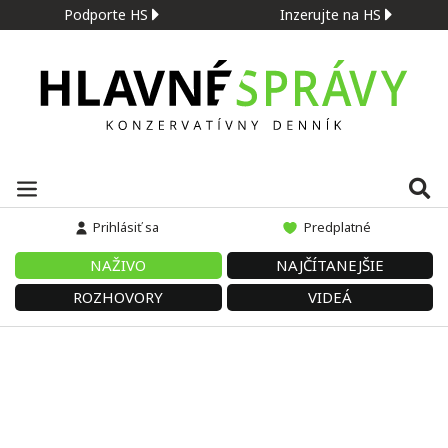
Podporte HS
Inzerujte na HS
Prihlásiť sa
Predplatné
NAŽIVO
NAJČÍTANEJŠIE
ROZHOVORY
VIDEÁ