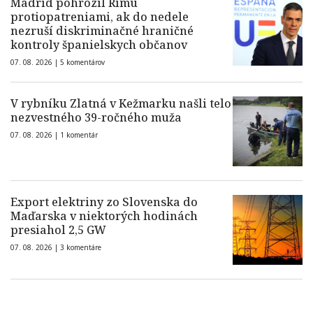
Madrid pohrozil Rímu
protiopatreniami, ak do nedele
nezruší diskriminačné hraničné
kontroly španielskych občanov
07. 08. 2026 |
5 komentárov
V rybníku Zlatná v Kežmarku našli telo
nezvestného 39-ročného muža
07. 08. 2026 |
1 komentár
Export elektriny zo Slovenska do
Maďarska v niektorých hodinách
presiahol 2,5 GW
07. 08. 2026 |
3 komentáre