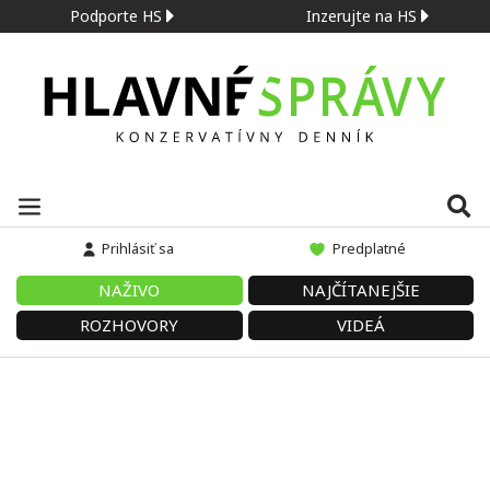
Podporte HS
Inzerujte na HS
Prihlásiť sa
Predplatné
NAŽIVO
NAJČÍTANEJŠIE
ROZHOVORY
VIDEÁ