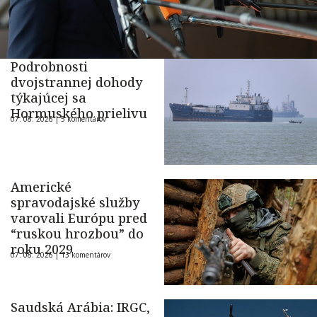
Podrobnosti
dvojstrannej dohody
týkajúcej sa
Hormuského prielivu
07. 08. 2026 |
5 komentárov
Americké
spravodajské služby
varovali Európu pred
“ruskou hrozbou” do
roku 2029
07. 08. 2026 |
13 komentárov
Saudská Arábia: IRGC,