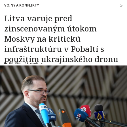
VOJNY A KONFLIKTY
Litva varuje pred
zinscenovaným útokom
Moskvy na kritickú
infraštruktúru v Pobaltí s
použitím ukrajinského dronu
07. 08. 2026 |
7 komentárov