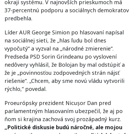
okraji systému. V najnovších prieskumoch má
37-percentnú podporu a sociálnych demokratov
predbehla.
Líder AUR George Simion po hlasovaní napísal
na sociálnej sieti, že „hlas ľudu bol dnes
vypočutý“ a vyzval na „národné zmierenie“.
Predseda PSD Sorin Grindeanu po vyslovení
nedôvery vyhlásil, že Bolojan by mal odstúpiť a
že je „povinnosťou zodpovedných strán nájsť
riešenie“. „Chcem, aby sme novú vládu vytvorili
rýchlo,“ povedal.
Proeurópsky prezident Nicușor Dan pred
parlamentným hlasovaním ubezpečil, že aj po
ňom si krajina zachová svoj prozápadný kurz.
„Politické diskusie budú náročné, ale mojou