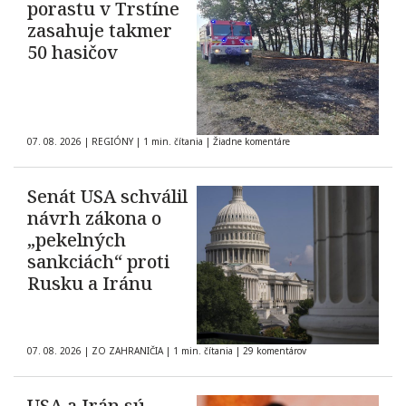
porastu v Trstíne
zasahuje takmer
50 hasičov
07. 08. 2026
|
REGIÓNY
|
1 min. čítania
|
Žiadne komentáre
Senát USA schválil
návrh zákona o
„pekelných
sankciách“ proti
Rusku a Iránu
07. 08. 2026
|
ZO ZAHRANIČIA
|
1 min. čítania
|
29 komentárov
USA a Irán sú