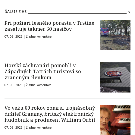
ĎALŠIE Z HS
Pri požiari lesného porastu v Trstíne
zasahuje takmer 50 hasičov
07. 08. 2026 |
Žiadne komentáre
Horskí záchranári pomohli v
Západných Tatrách turistovi so
zraneným členkom
07. 08. 2026 |
Žiadne komentáre
Vo veku 69 rokov zomrel trojnásobný
držiteľ Grammy, britský elektronický
hudobník a producent William Orbit
07. 08. 2026 |
Žiadne komentáre