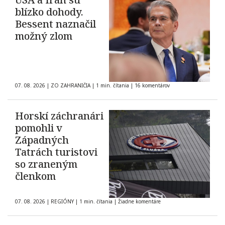
blízko dohody.
Bessent naznačil
možný zlom
07. 08. 2026
|
ZO ZAHRANIČIA
|
1 min. čítania
|
16 komentárov
Horskí záchranári
pomohli v
Západných
Tatrách turistovi
so zraneným
členkom
07. 08. 2026
|
REGIÓNY
|
1 min. čítania
|
Žiadne komentáre