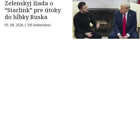
Zelenskyj žiada o
“Starlink” pre útoky
do hĺbky Ruska
05. 08. 2026 |
109 komentárov