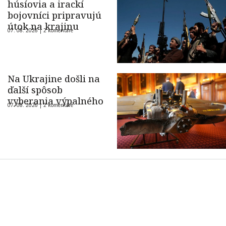
húsíovia a irackí
bojovníci pripravujú
útok na krajinu
07. 08. 2026 |
2 komentáre
Na Ukrajine došli na
ďalší spôsob
vyberania výpalného
07. 08. 2026 |
2 komentáre