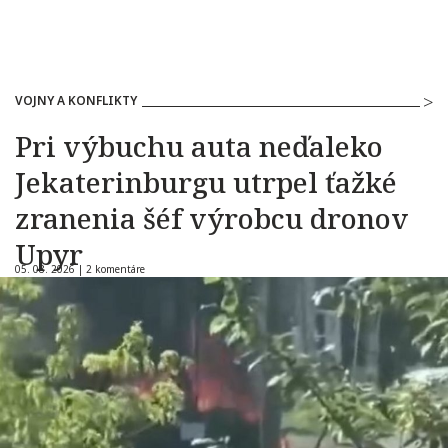
VOJNY A KONFLIKTY
Pri výbuchu auta neďaleko
Jekaterinburgu utrpel ťažké
zranenia šéf výrobcu dronov
Upyr
05. 08. 2026 |
2 komentáre