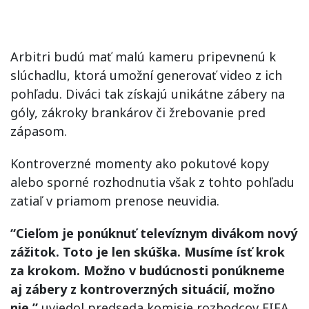
Arbitri budú mať malú kameru pripevnenú k
slúchadlu, ktorá umožní generovať video z ich
pohľadu. Diváci tak získajú unikátne zábery na
góly, zákroky brankárov či žrebovanie pred
zápasom.
Kontroverzné momenty ako pokutové kopy
alebo sporné rozhodnutia však z tohto pohľadu
zatiaľ v priamom prenose neuvidia.
“Cieľom je ponúknuť televíznym divákom nový
zážitok. Toto je len skúška. Musíme ísť krok
za krokom. Možno v budúcnosti ponúkneme
aj zábery z kontroverzných situácií, možno
nie,”
uviedol predseda komisie rozhodcov FIFA