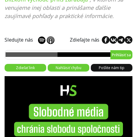
venujeme inej oblasti a prinášame ďalšie
zaujímavé pohľady a praktické informácie.
Sledujte nás
Zdieľajte nás
Prihlásiť sa
Zdieľať link
Nahlásiť chybu
Pošlite nám tip