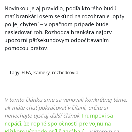
Novinkou je aj pravidlo, podľa ktorého budú
mať brankári osem sekúnd na rozohranie lopty
po jej chytení – v opačnom prípade bude
nasledovať roh. Rozhodca brankára najprv
upozorní päťsekundovým odpočítavaním
pomocou prstov.
Tagy:
FIFA
,
kamery
,
rozhodcovia
V tomto článku sme sa venovali konkrétnej téme,
ak máte chuť pokračovať v čítaní, určite si
nenechajte ujsť aj ďalší článok
Trumpovi sa
nepáči, že ropné spoločnosti pre vojnu na
Blízkom východe príliš zarábajú
, v ktorom sa