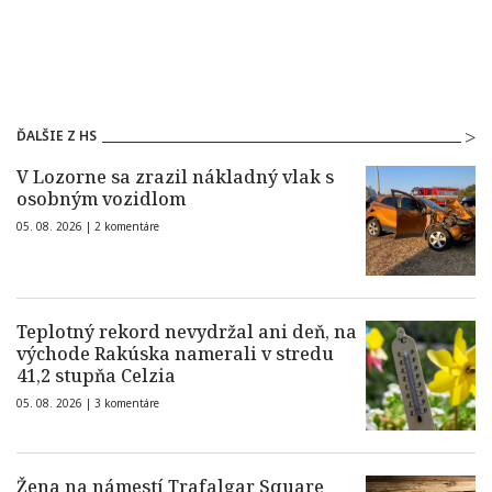
ĎALŠIE Z HS
V Lozorne sa zrazil nákladný vlak s
osobným vozidlom
05. 08. 2026 |
2 komentáre
Teplotný rekord nevydržal ani deň, na
východe Rakúska namerali v stredu
41,2 stupňa Celzia
05. 08. 2026 |
3 komentáre
Žena na námestí Trafalgar Square