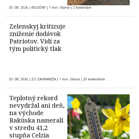
05. 08. 2026
|
REGIÓNY
|
1 min. čítania
|
2 komentáre
Zelenskyj kritizuje
zníženie dodávok
Patriotov. Vidí za
tým politický tlak
05. 08. 2026
|
ZO ZAHRANIČIA
|
1 min. čítania
|
20 komentárov
Teplotný rekord
nevydržal ani deň,
na východe
Rakúska namerali
v stredu 41,2
stupňa Celzia