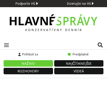
Podporte HS
Inzerujte na HS
Prihlásiť sa
Predplatné
NAŽIVO
NAJČÍTANEJŠIE
ROZHOVORY
VIDEÁ