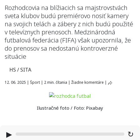
Rozhodcovia na blížiacich sa majstrovstvách
sveta klubov budú premiérovo nosiť kamery
na svojich telách a zábery z nich budú použité
v televíznych prenosoch. Medzinárodná
futbalová federácia (FIFA) však upozornila, že
do prenosov sa nedostanú kontroverzné
situácie
HS / SITA
12. 06. 2025
|
Šport
|
2 min. čítania
|
Žiadne komentáre
|
Ilustračné foto / Foto: Pixabay
▶
↻