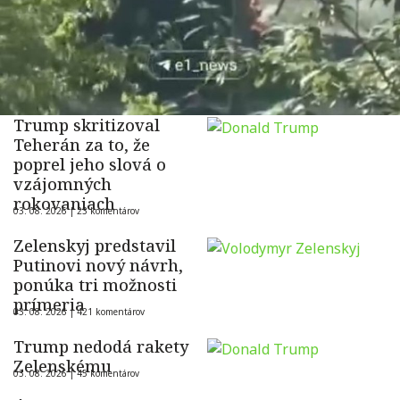
Trump skritizoval
Teherán za to, že
poprel jeho slová o
vzájomných
rokovaniach
03. 08. 2026 |
23 komentárov
Zelenskyj predstavil
Putinovi nový návrh,
ponúka tri možnosti
prímeria
03. 08. 2026 |
421 komentárov
Trump nedodá rakety
Zelenskému
03. 08. 2026 |
45 komentárov