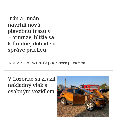
Irán a Omán
navrhli novú
plavebnú trasu v
Hormuze, blížia sa
k finálnej dohode o
správe prielivu
05. 08. 2026
|
ZO ZAHRANIČIA
|
2 min. čítania
|
4 komentáre
V Lozorne sa zrazil
nákladný vlak s
osobným vozidlom