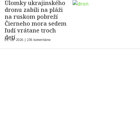
Úlomky ukrajinského
dronu zabili na pláži
na ruskom pobreží
Čierneho mora sedem
ľudí vrátane troch
detí
03. 08. 2026 |
236 komentárov