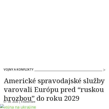
VOJNY A KONFLIKTY
Americké spravodajské služby
varovali Európu pred “ruskou
hrozbou” do roku 2029
07. 08. 2026 |
4 komentáre