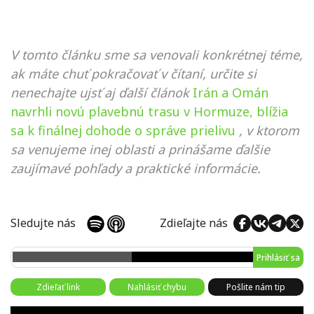
V tomto článku sme sa venovali konkrétnej téme,
ak máte chuť pokračovať v čítaní, určite si
nenechajte ujsť aj ďalší článok
Irán a Omán
navrhli novú plavebnú trasu v Hormuze, blížia
sa k finálnej dohode o správe prielivu
, v ktorom
sa venujeme inej oblasti a prinášame ďalšie
zaujímavé pohľady a praktické informácie.
Sledujte nás
Zdieľajte nás
Prihlásiť sa
Zdieľať link
Nahlásiť chybu
Pošlite nám tip