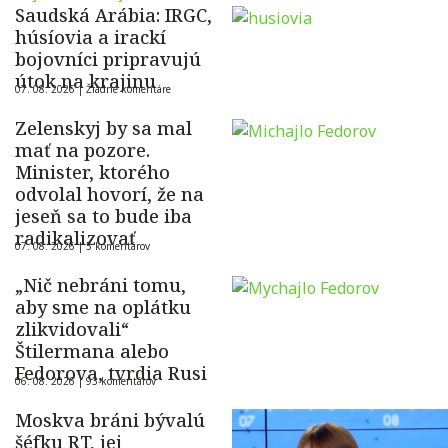
Saudská Arábia: IRGC,
húsíovia a irackí
bojovníci pripravujú
útok na krajinu
07. 08. 2026 |
Žiadne komentáre
Zelenskyj by sa mal
mať na pozore.
Minister, ktorého
odvolal hovorí, že na
jeseň sa to bude iba
radikalizovať
07. 08. 2026 |
5 komentárov
„Nič nebráni tomu,
aby sme na oplátku
zlikvidovali“
Štilermana alebo
Fedorova, tvrdia Rusi
06. 08. 2026 |
93 komentárov
Moskva bráni bývalú
šéfku RT, jej