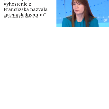
vyhostenie z
Francúzska nazvala
„prenasledovaním“
06. 08. 2026 |
28 komentárov