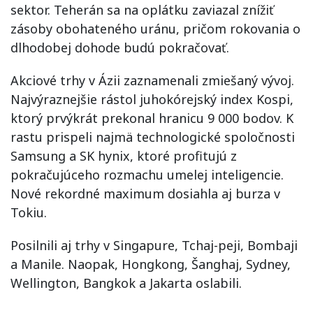
sektor. Teherán sa na oplátku zaviazal znížiť
zásoby obohateného uránu, pričom rokovania o
dlhodobej dohode budú pokračovať.
Akciové trhy v Ázii zaznamenali zmiešaný vývoj.
Najvýraznejšie rástol juhokórejský index Kospi,
ktorý prvýkrát prekonal hranicu 9 000 bodov. K
rastu prispeli najmä technologické spoločnosti
Samsung a SK hynix, ktoré profitujú z
pokračujúceho rozmachu umelej inteligencie.
Nové rekordné maximum dosiahla aj burza v
Tokiu.
Posilnili aj trhy v Singapure, Tchaj-peji, Bombaji
a Manile. Naopak, Hongkong, Šanghaj, Sydney,
Wellington, Bangkok a Jakarta oslabili.