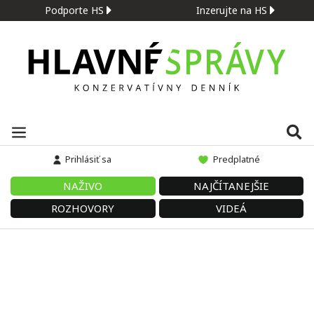
Podporte HS
Inzerujte na HS
Prihlásiť sa
Predplatné
NAŽIVO
NAJČÍTANEJŠIE
ROZHOVORY
VIDEÁ