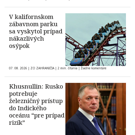
V kalifornskom
zábavnom parku
sa vyskytol prípad
nákazlivých
osýpok
07. 08. 2026
|
ZO ZAHRANIČIA
|
2 min. čítania
|
Žiadne komentáre
Khusnullin: Rusko
potrebuje
železničný prístup
do Indického
oceánu “pre prípad
rizík”