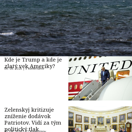
Kde je Trump a kde je
zlatý vek Ameriky?
06. 08. 2026 |
5 komentárov
Zelenskyj kritizuje
zníženie dodávok
Patriotov. Vidí za tým
politický tlak
05. 08. 2026 |
22 komentárov