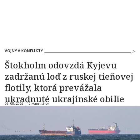
VOJNY A KONFLIKTY
Štokholm odovzdá Kyjevu
zadržanú loď z ruskej tieňovej
flotily, ktorá prevážala
ukradnuté ukrajinské obilie
06. 08. 2026 |
10 komentárov