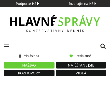
Podporte HS
Inzerujte na HS
Prihlásiť sa
Predplatné
NAŽIVO
NAJČÍTANEJŠIE
ROZHOVORY
VIDEÁ