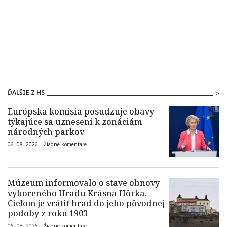
ĎALŠIE Z HS
Európska komisia posudzuje obavy
týkajúce sa uznesení k zonáciám
národných parkov
06. 08. 2026 |
Žiadne komentáre
Múzeum informovalo o stave obnovy
vyhoreného Hradu Krásna Hôrka.
Cieľom je vrátiť hrad do jeho pôvodnej
podoby z roku 1903
06. 08. 2026 |
Žiadne komentáre