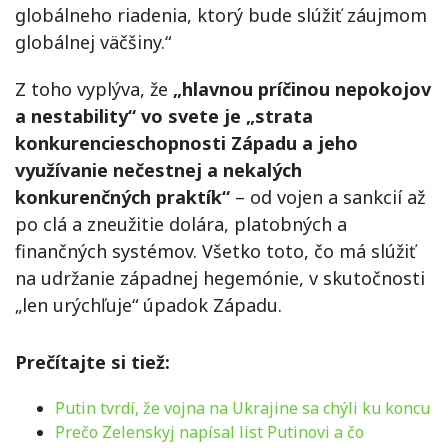
globálneho riadenia, ktorý bude slúžiť záujmom
globálnej väčšiny.“
Z toho vyplýva, že
„hlavnou príčinou nepokojov
a nestability“ vo svete je „strata
konkurencieschopnosti Západu a jeho
využívanie nečestnej a nekalých
konkurenčných praktík“
– od vojen a sankcií až
po clá a zneužitie dolára, platobných a
finančných systémov. Všetko toto, čo má slúžiť
na udržanie západnej hegemónie, v skutočnosti
„len urýchľuje“ úpadok Západu.
Prečítajte si tiež:
Putin tvrdí, že vojna na Ukrajine sa chýli ku koncu
Prečo Zelenskyj napísal list Putinovi a čo