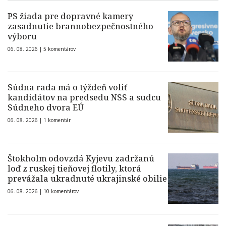
PS žiada pre dopravné kamery
zasadnutie brannobezpečnostného
výboru
06. 08. 2026 |
5 komentárov
Súdna rada má o týždeň voliť
kandidátov na predsedu NSS a sudcu
Súdneho dvora EÚ
06. 08. 2026 |
1 komentár
Štokholm odovzdá Kyjevu zadržanú
loď z ruskej tieňovej flotily, ktorá
prevážala ukradnuté ukrajinské obilie
06. 08. 2026 |
10 komentárov