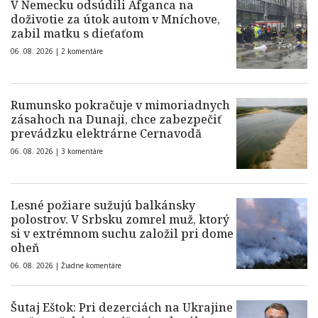
V Nemecku odsúdili Afganca na
doživotie za útok autom v Mníchove,
zabil matku s dieťaťom
06. 08. 2026 |
2 komentáre
Rumunsko pokračuje v mimoriadnych
zásahoch na Dunaji, chce zabezpečiť
prevádzku elektrárne Cernavodă
06. 08. 2026 |
3 komentáre
Lesné požiare sužujú balkánsky
polostrov. V Srbsku zomrel muž, ktorý
si v extrémnom suchu založil pri dome
oheň
06. 08. 2026 |
Žiadne komentáre
Šutaj Eštok: Pri dezerciách na Ukrajine