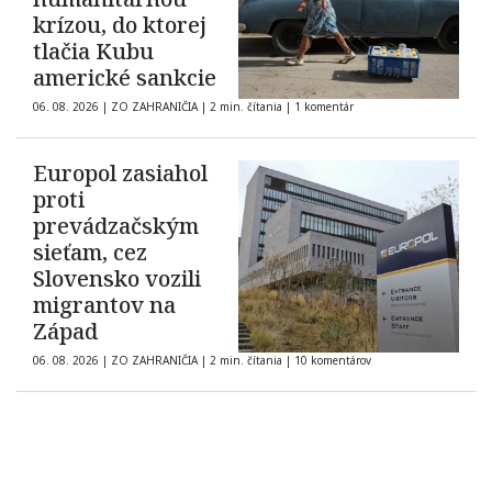
krízou, do ktorej
tlačia Kubu
americké sankcie
06. 08. 2026
|
ZO ZAHRANIČIA
|
2 min. čítania
|
1 komentár
Europol zasiahol
proti
prevádzačským
sieťam, cez
Slovensko vozili
migrantov na
Západ
06. 08. 2026
|
ZO ZAHRANIČIA
|
2 min. čítania
|
10 komentárov