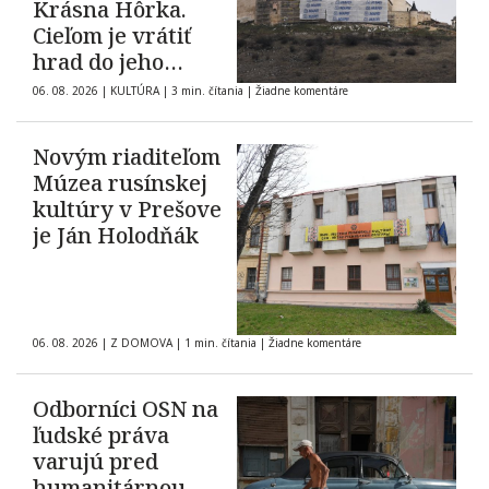
Krásna Hôrka.
Cieľom je vrátiť
hrad do jeho
pôvodnej podoby z
06. 08. 2026
|
KULTÚRA
|
3 min. čítania
|
Žiadne komentáre
roku 1903
Novým riaditeľom
Múzea rusínskej
kultúry v Prešove
je Ján Holodňák
06. 08. 2026
|
Z DOMOVA
|
1 min. čítania
|
Žiadne komentáre
Odborníci OSN na
ľudské práva
varujú pred
humanitárnou