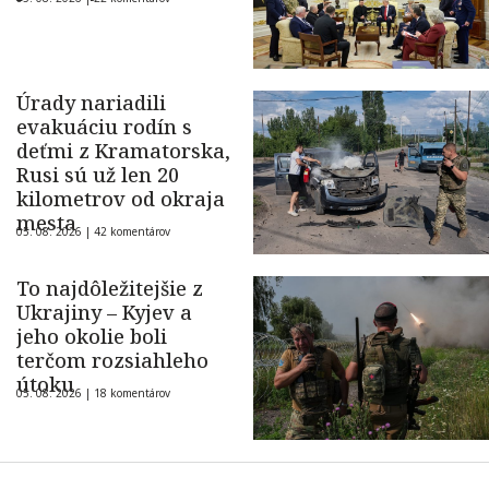
Úrady nariadili
evakuáciu rodín s
deťmi z Kramatorska,
Rusi sú už len 20
kilometrov od okraja
mesta
05. 08. 2026 |
42 komentárov
To najdôležitejšie z
Ukrajiny – Kyjev a
jeho okolie boli
terčom rozsiahleho
útoku
05. 08. 2026 |
18 komentárov