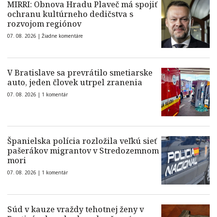
MIRRI: Obnova Hradu Plaveč má spojiť
ochranu kultúrneho dedičstva s
rozvojom regiónov
07. 08. 2026 |
Žiadne komentáre
V Bratislave sa prevrátilo smetiarske
auto, jeden človek utrpel zranenia
07. 08. 2026 |
1 komentár
Španielska polícia rozložila veľkú sieť
pašerákov migrantov v Stredozemnom
mori
07. 08. 2026 |
1 komentár
Súd v kauze vraždy tehotnej ženy v