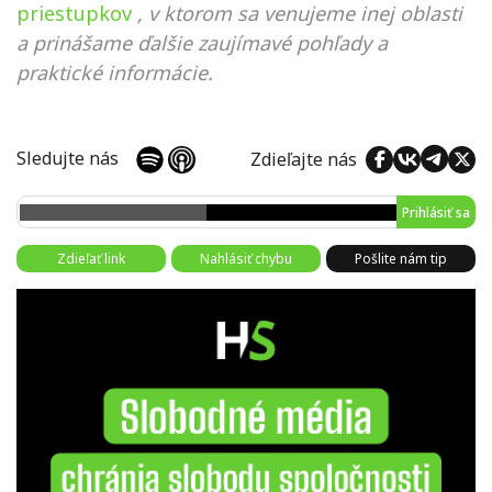
priestupkov
, v ktorom sa venujeme inej oblasti
a prinášame ďalšie zaujímavé pohľady a
praktické informácie.
Sledujte nás
Zdieľajte nás
Prihlásiť sa
Zdieľať link
Nahlásiť chybu
Pošlite nám tip