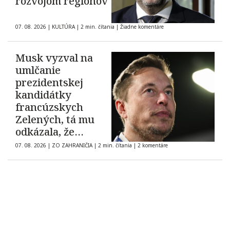
rozvojom regiónov
07. 08. 2026
|
KULTÚRA
|
2 min. čítania
|
Žiadne komentáre
Musk vyzval na
umlčanie
prezidentskej
kandidátky
francúzskych
Zelených, tá mu
odkázala, že
demokracia nie je
07. 08. 2026
|
ZO ZAHRANIČIA
|
2 min. čítania
|
2 komentáre
na predaj