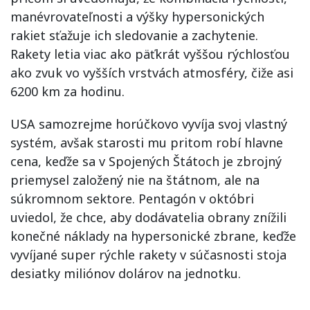
manévrovateľnosti a výšky hypersonických
rakiet sťažuje ich sledovanie a zachytenie.
Rakety letia viac ako päťkrát vyššou rýchlosťou
ako zvuk vo vyšších vrstvách atmosféry, čiže asi
6200 km za hodinu.
USA samozrejme horúčkovo vyvíja svoj vlastný
systém, avšak starosti mu pritom robí hlavne
cena, keďže sa v Spojených Štátoch je zbrojný
priemysel založený nie na štátnom, ale na
súkromnom sektore. Pentagón v októbri
uviedol, že chce, aby dodávatelia obrany znížili
konečné náklady na hypersonické zbrane, keďže
vyvíjané super rýchle rakety v súčasnosti stoja
desiatky miliónov dolárov na jednotku.