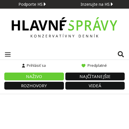
Podporte HS
Inzerujte na HS
Prihlásiť sa
Predplatné
NAŽIVO
NAJČÍTANEJŠIE
ROZHOVORY
VIDEÁ