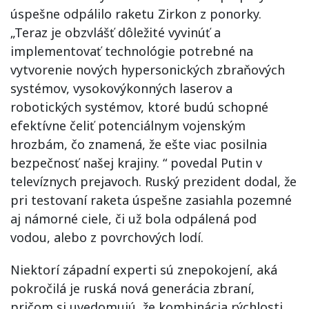
úspešne odpálilo raketu Zirkon z ponorky.
„Teraz je obzvlášť dôležité vyvinúť a
implementovať technológie potrebné na
vytvorenie nových hypersonických zbraňových
systémov, vysokovýkonných laserov a
robotických systémov, ktoré budú schopné
efektívne čeliť potenciálnym vojenským
hrozbám, čo znamená, že ešte viac posilnia
bezpečnosť našej krajiny. “ povedal Putin v
televíznych prejavoch. Ruský prezident dodal, že
pri testovaní raketa úspešne zasiahla pozemné
aj námorné ciele, či už bola odpálená pod
vodou, alebo z povrchových lodí.
Niektorí západní experti sú znepokojení, aká
pokročilá je ruská nová generácia zbraní,
pričom si uvedomujú, že kombinácia rýchlosti,