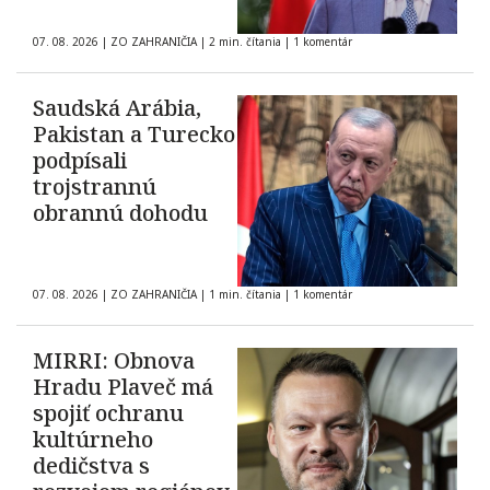
07. 08. 2026
|
ZO ZAHRANIČIA
|
2 min. čítania
|
1 komentár
Saudská Arábia,
Pakistan a Turecko
podpísali
trojstrannú
obrannú dohodu
07. 08. 2026
|
ZO ZAHRANIČIA
|
1 min. čítania
|
1 komentár
MIRRI: Obnova
Hradu Plaveč má
spojiť ochranu
kultúrneho
dedičstva s