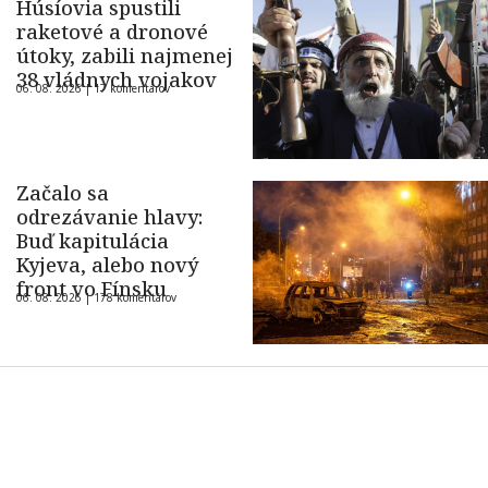
Húsíovia spustili
raketové a dronové
útoky, zabili najmenej
38 vládnych vojakov
06. 08. 2026 |
17 komentárov
Začalo sa
odrezávanie hlavy:
Buď kapitulácia
Kyjeva, alebo nový
front vo Fínsku
06. 08. 2026 |
178 komentárov