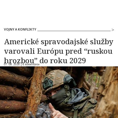
VOJNY A KONFLIKTY
Americké spravodajské služby
varovali Európu pred “ruskou
hrozbou” do roku 2029
07. 08. 2026 |
6 komentárov