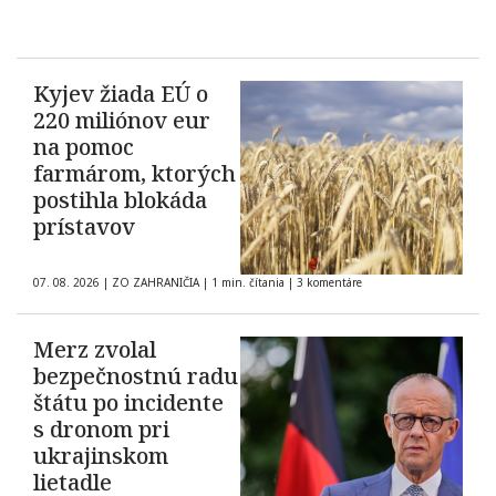
Kyjev žiada EÚ o
220 miliónov eur
na pomoc
farmárom, ktorých
postihla blokáda
prístavov
07. 08. 2026
|
ZO ZAHRANIČIA
|
1 min. čítania
|
3 komentáre
Merz zvolal
bezpečnostnú radu
štátu po incidente
s dronom pri
ukrajinskom
lietadle