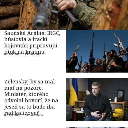
Saudská Arábia: IRGC,
húsíovia a irackí
bojovníci pripravujú
útok na krajinu
07. 08. 2026 |
1 komentár
Zelenskyj by sa mal
mať na pozore.
Minister, ktorého
odvolal hovorí, že na
jeseň sa to bude iba
radikalizovať
07. 08. 2026 |
5 komentárov