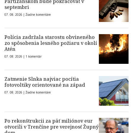
Partizánskom bude pokračovať v
septembri
07. 08. 2026 |
Žiadne komentáre
Polícia zadržala starostu obvineného
zo spôsobenia lesného požiaru v okolí
Atén
07. 08. 2026 |
1 komentár
Zatmenie Slnka najviac pocítia
fotovoltiky orientované na západ
07. 08. 2026 |
Žiadne komentáre
Po rekonštrukcii za päť miliónov eur
otvorili v Trenčíne pre verejnosť Župný
dom