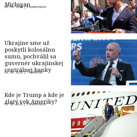
Michigan
06. 08. 2026 |
5 komentárov
Ukrajine sme už
poskytli kolosálnu
sumu, pochválil sa
guvernér ukrajinskej
centrálnej banky
06. 08. 2026 |
1 komentár
Kde je Trump a kde je
zlatý vek Ameriky?
06. 08. 2026 |
5 komentárov