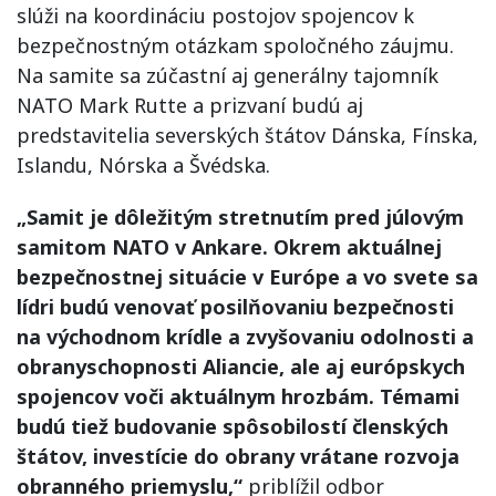
slúži na koordináciu postojov spojencov k
bezpečnostným otázkam spoločného záujmu.
Na samite sa zúčastní aj generálny tajomník
NATO Mark Rutte a prizvaní budú aj
predstavitelia severských štátov Dánska, Fínska,
Islandu, Nórska a Švédska.
„Samit je dôležitým stretnutím pred júlovým
samitom NATO v Ankare. Okrem aktuálnej
bezpečnostnej situácie v Európe a vo svete sa
lídri budú venovať posilňovaniu bezpečnosti
na východnom krídle a zvyšovaniu odolnosti a
obranyschopnosti Aliancie, ale aj európskych
spojencov voči aktuálnym hrozbám. Témami
budú tiež budovanie spôsobilostí členských
štátov, investície do obrany vrátane rozvoja
obranného priemyslu,“
priblížil odbor