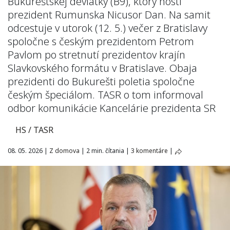
Bukureštskej deviatky (B9), ktorý hostí
prezident Rumunska Nicusor Dan. Na samit
odcestuje v utorok (12. 5.) večer z Bratislavy
spoločne s českým prezidentom Petrom
Pavlom po stretnutí prezidentov krajín
Slavkovského formátu v Bratislave. Obaja
prezidenti do Bukurešti poletia spoločne
českým špeciálom. TASR o tom informoval
odbor komunikácie Kancelárie prezidenta SR
HS / TASR
08. 05. 2026
|
Z domova
|
2 min. čítania
|
3 komentáre
|