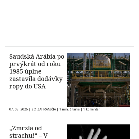
Saudská Arábia po
prvýkrát od roku
1985 úplne
zastavila dodávky
ropy do USA
07. 08. 2026
|
ZO ZAHRANIČIA
|
1 min. čítania
|
1 komentár
„Zmrzla od
strachu!“ – V