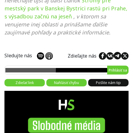
nenechajte ujsť aj ďalší článok
Stromy pre
mestský park v Banskej Bystrici rastú pri Prahe,
s výsadbou začnú na jeseň
, v ktorom sa
venujeme inej oblasti a prinášame ďalšie
zaujímavé pohľady a praktické informácie.
Sledujte nás
Zdieľajte nás
Prihlásiť sa
Zdieľať link
Nahlásiť chybu
Pošlite nám tip