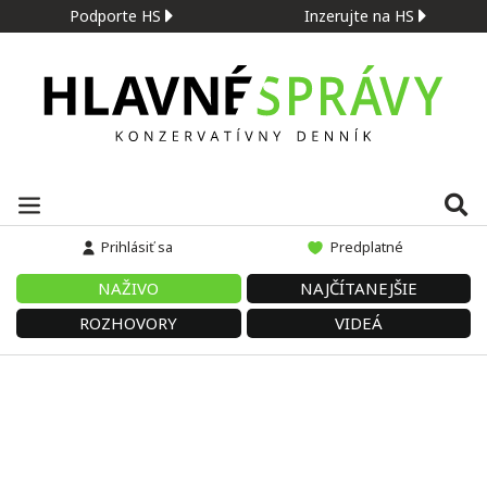
Podporte HS
Inzerujte na HS
Prihlásiť sa
Predplatné
NAŽIVO
NAJČÍTANEJŠIE
ROZHOVORY
VIDEÁ