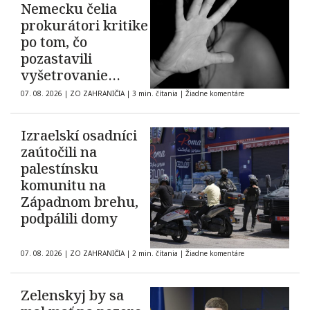
Nemecku čelia
prokurátori kritike
po tom, čo
pozastavili
vyšetrovanie
prípadu údajného
07. 08. 2026
|
ZO ZAHRANIČIA
|
3 min. čítania
|
Žiadne komentáre
hromadného
znásilnenia
Izraelskí osadníci
zaútočili na
palestínsku
komunitu na
Západnom brehu,
podpálili domy
07. 08. 2026
|
ZO ZAHRANIČIA
|
2 min. čítania
|
Žiadne komentáre
Zelenskyj by sa