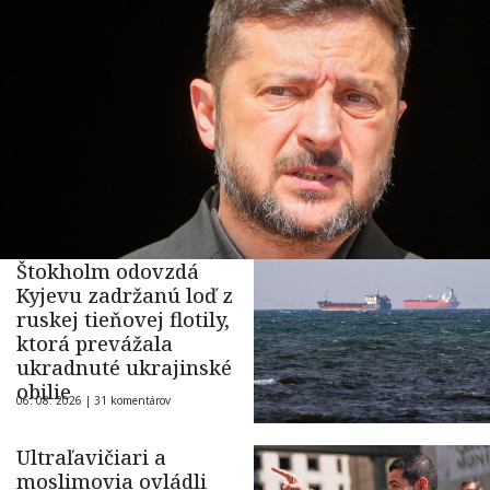
Štokholm odovzdá
Kyjevu zadržanú loď z
ruskej tieňovej flotily,
ktorá prevážala
ukradnuté ukrajinské
obilie
06. 08. 2026 |
31 komentárov
Ultraľavičiari a
moslimovia ovládli