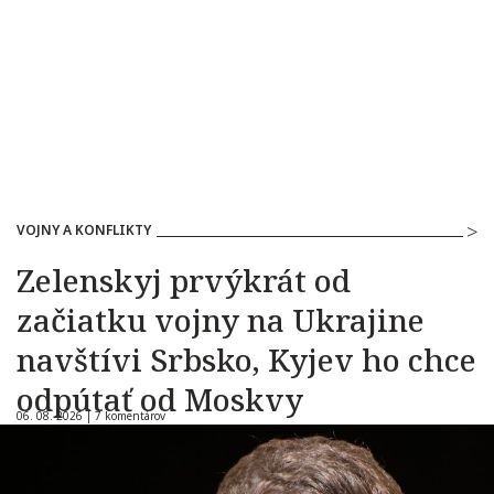
VOJNY A KONFLIKTY
Zelenskyj prvýkrát od
začiatku vojny na Ukrajine
navštívi Srbsko, Kyjev ho chce
odpútať od Moskvy
06. 08. 2026 |
7 komentárov