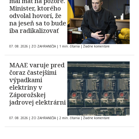
mal mať na pozore.
Minister, ktorého
odvolal hovorí, že
na jeseň sa to bude
iba radikalizovať
07. 08. 2026
|
ZO ZAHRANIČIA
|
1 min. čítania
|
Žiadne komentáre
MAAE varuje pred
čoraz častejšími
výpadkami
elektriny v
Záporožskej
jadrovej elektrárni
07. 08. 2026
|
ZO ZAHRANIČIA
|
2 min. čítania
|
Žiadne komentáre