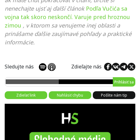
nenechajte ujsť aj ďalší článok
Podľa Vučića sa
vojna tak skoro neskončí. Varuje pred hroznou
zimou
, v ktorom sa venujeme inej oblasti a
prinášame ďalšie zaujímavé pohľady a praktické
informácie.
Sledujte nás
Zdieľajte nás
Prihlásiť sa
Zdieľať link
Nahlásiť chybu
Pošlite nám tip