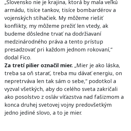
„Slovensko nie je krajina, ktorá by mala veľkú
armádu, tisíce tankov, tisíce bombardérov a
vojenských stíhačiek. My môžeme riešiť
konflikty, my môžeme prežiť len vtedy, ak
budeme dôsledne trvať na dodržiavaní
medzinárodného práva a tento prístup
presadzovať pri každom jednom rokovaní,“
dodal Fico.
Za tretí pilier označil mier.
„Mier je ako láska,
treba sa oň starať, treba mu dávať energiu, on
nepretrváva len tak sám o sebe,“ podotkol a
vyzval všetkých, aby do celého sveta zakričali
ako posolstvo z osláv víťazstva nad fašizmom a
konca druhej svetovej vojny predovšetkým
jedno jediné slovo, a to je mier.