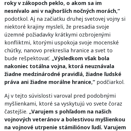
roky v zákopoch peklo, o akom sa im
nesnívalo ani v najhorších nočných morách,“
podotkol. Aj na začiatku druhej svetovej vojny si
niektoré krajiny mysleli, že presadia svoje
územné požiadavky krátkymi ozbrojenými
konfliktmi, ktorými uspokoja svoje mocenské
chúťky, nanovo prekreslia hranice a svet to
bude rešpektovať.
„Výsledkom však bola
nakoniec totálna vojna, ktorá neuznávala
žiadne medzinárodné pravidlá, žiadne ľudské
práva ani žiadne morálne hranice,“
podčiarkol.
Aj v tejto súvislosti varoval pred podobnými
myšlienkami, ktoré sa vyskytujú vo svete čoraz
častejšie.
„Varujem s pohľadom na našich
vojnových veteránov a bolestivou myšlienkou
na vojnové utrpenie stámiliónov ľudí. Varujem