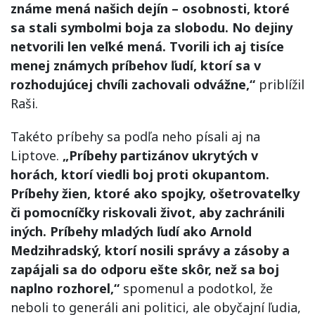
známe mená našich dejín – osobnosti, ktoré
sa stali symbolmi boja za slobodu. No dejiny
netvorili len veľké mená. Tvorili ich aj tisíce
menej známych príbehov ľudí, ktorí sa v
rozhodujúcej chvíli zachovali odvážne,“
priblížil
Raši.
Takéto príbehy sa podľa neho písali aj na
Liptove.
„Príbehy partizánov ukrytých v
horách, ktorí viedli boj proti okupantom.
Príbehy žien, ktoré ako spojky, ošetrovateľky
či pomocníčky riskovali život, aby zachránili
iných. Príbehy mladých ľudí ako Arnold
Medzihradský, ktorí nosili správy a zásoby a
zapájali sa do odporu ešte skôr, než sa boj
naplno rozhorel,“
spomenul a podotkol, že
neboli to generáli ani politici, ale obyčajní ľudia,