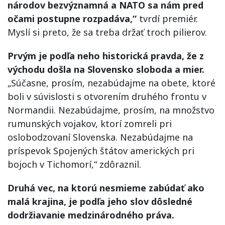
národov bezvýznamná a NATO sa nám pred
očami postupne rozpadáva,“
tvrdí premiér.
Myslí si preto, že sa treba držať troch pilierov.
Prvým je podľa neho historická pravda, že z
východu došla na Slovensko sloboda a mier.
„Súčasne, prosím, nezabúdajme na obete, ktoré
boli v súvislosti s otvorením druhého frontu v
Normandii. Nezabúdajme, prosím, na množstvo
rumunských vojakov, ktorí zomreli pri
oslobodzovaní Slovenska. Nezabúdajme na
príspevok Spojených štátov amerických pri
bojoch v Tichomorí,“ zdôraznil.
Druhá vec, na ktorú nesmieme zabúdať ako
malá krajina, je podľa jeho slov dôsledné
dodržiavanie medzinárodného práva.