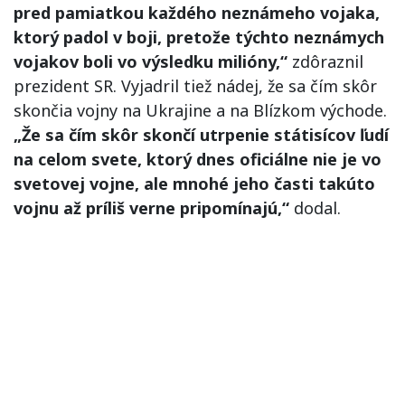
pred pamiatkou každého neznámeho vojaka,
ktorý padol v boji, pretože týchto neznámych
vojakov boli vo výsledku milióny,“
zdôraznil
prezident SR. Vyjadril tiež nádej, že sa čím skôr
skončia vojny na Ukrajine a na Blízkom východe.
„Že sa čím skôr skončí utrpenie státisícov ľudí
na celom svete, ktorý dnes oficiálne nie je vo
svetovej vojne, ale mnohé jeho časti takúto
vojnu až príliš verne pripomínajú,“
dodal.