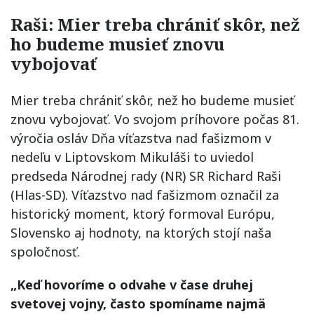
Raši: Mier treba chrániť skôr, než
ho budeme musieť znovu
vybojovať
Mier treba chrániť skôr, než ho budeme musieť
znovu vybojovať. Vo svojom príhovore počas 81.
výročia osláv Dňa víťazstva nad fašizmom v
nedeľu v Liptovskom Mikuláši to uviedol
predseda Národnej rady (NR) SR Richard Raši
(Hlas-SD). Víťazstvo nad fašizmom označil za
historický moment, ktorý formoval Európu,
Slovensko aj hodnoty, na ktorých stojí naša
spoločnosť.
„Keď hovoríme o odvahe v čase druhej
svetovej vojny, často spomíname najmä