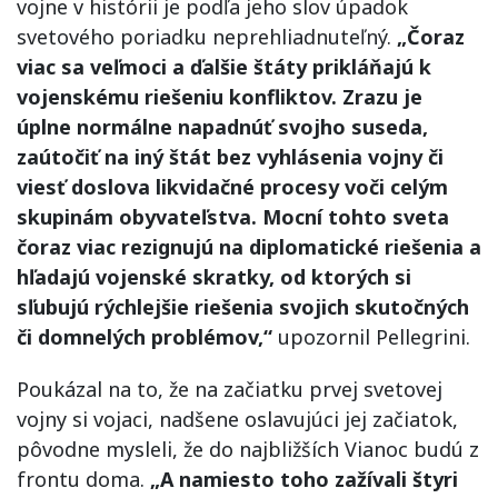
vojne v histórii je podľa jeho slov úpadok
svetového poriadku neprehliadnuteľný.
„Čoraz
viac sa veľmoci a ďalšie štáty prikláňajú k
vojenskému riešeniu konfliktov. Zrazu je
úplne normálne napadnúť svojho suseda,
zaútočiť na iný štát bez vyhlásenia vojny či
viesť doslova likvidačné procesy voči celým
skupinám obyvateľstva. Mocní tohto sveta
čoraz viac rezignujú na diplomatické riešenia a
hľadajú vojenské skratky, od ktorých si
sľubujú rýchlejšie riešenia svojich skutočných
či domnelých problémov,“
upozornil Pellegrini.
Poukázal na to, že na začiatku prvej svetovej
vojny si vojaci, nadšene oslavujúci jej začiatok,
pôvodne mysleli, že do najbližších Vianoc budú z
frontu doma.
„A namiesto toho zažívali štyri