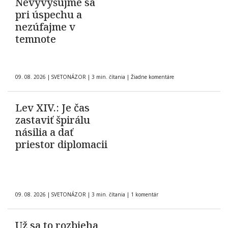
Nevyvyšujme sa
pri úspechu a
nezúfajme v
temnote
09. 08. 2026
|
SVETONÁZOR
|
3 min. čítania
|
Žiadne komentáre
Lev XIV.: Je čas
zastaviť špirálu
násilia a dať
priestor diplomacii
09. 08. 2026
|
SVETONÁZOR
|
3 min. čítania
|
1 komentár
Už sa to rozbieha