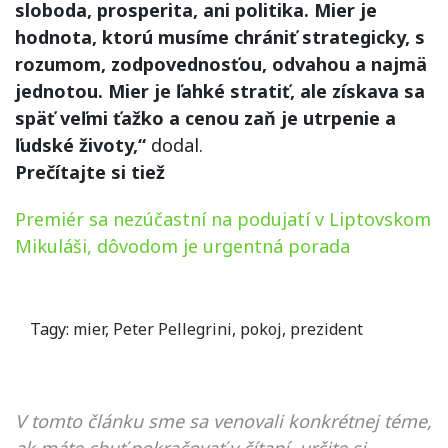
sloboda, prosperita, ani politika. Mier je
hodnota, ktorú musíme chrániť strategicky, s
rozumom, zodpovednosťou, odvahou a najmä
jednotou. Mier je ľahké stratiť, ale získava sa
späť veľmi ťažko a cenou zaň je utrpenie a
ľudské životy,“
dodal.
Prečítajte si tiež
Premiér sa nezúčastní na podujatí v Liptovskom
Mikuláši, dôvodom je urgentná porada
Tagy:
mier
,
Peter Pellegrini
,
pokoj
,
prezident
V tomto článku sme sa venovali konkrétnej téme,
ak máte chuť pokračovať v čítaní, určite si