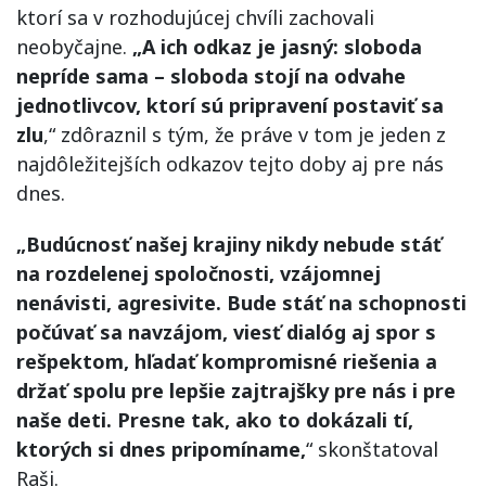
ktorí sa v rozhodujúcej chvíli zachovali
neobyčajne.
„A ich odkaz je jasný: sloboda
nepríde sama – sloboda stojí na odvahe
jednotlivcov, ktorí sú pripravení postaviť sa
zlu
,“ zdôraznil s tým, že práve v tom je jeden z
najdôležitejších odkazov tejto doby aj pre nás
dnes.
„Budúcnosť našej krajiny nikdy nebude stáť
na rozdelenej spoločnosti, vzájomnej
nenávisti, agresivite. Bude stáť na schopnosti
počúvať sa navzájom, viesť dialóg aj spor s
rešpektom, hľadať kompromisné riešenia a
držať spolu pre lepšie zajtrajšky pre nás i pre
naše deti. Presne tak, ako to dokázali tí,
ktorých si dnes pripomíname,
“ skonštatoval
Raši.