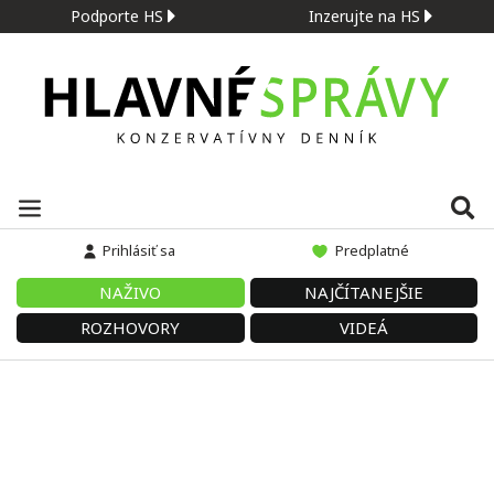
Podporte HS
Inzerujte na HS
Prihlásiť sa
Predplatné
NAŽIVO
NAJČÍTANEJŠIE
ROZHOVORY
VIDEÁ