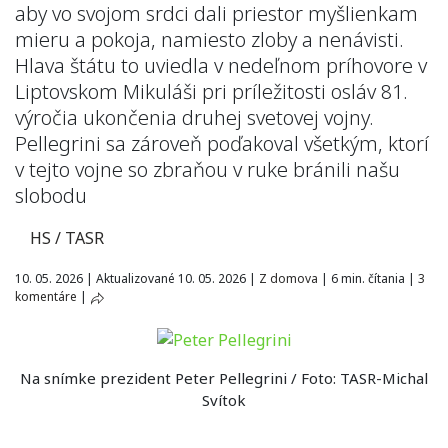
aby vo svojom srdci dali priestor myšlienkam
mieru a pokoja, namiesto zloby a nenávisti.
Hlava štátu to uviedla v nedeľnom príhovore v
Liptovskom Mikuláši pri príležitosti osláv 81.
výročia ukončenia druhej svetovej vojny.
Pellegrini sa zároveň poďakoval všetkým, ktorí
v tejto vojne so zbraňou v ruke bránili našu
slobodu
HS / TASR
10. 05. 2026
|
Aktualizované 10. 05. 2026
|
Z domova
|
6 min. čítania
|
3
komentáre
|
Na snímke prezident Peter Pellegrini / Foto: TASR-Michal
Svítok