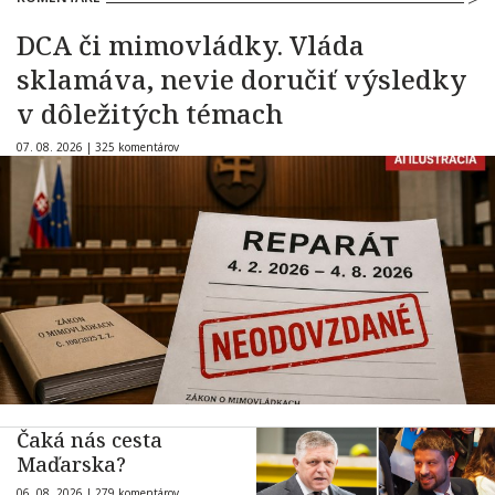
DCA či mimovládky. Vláda
sklamáva, nevie doručiť výsledky
v dôležitých témach
07. 08. 2026 |
325 komentárov
Čaká nás cesta
Maďarska?
06. 08. 2026 |
279 komentárov