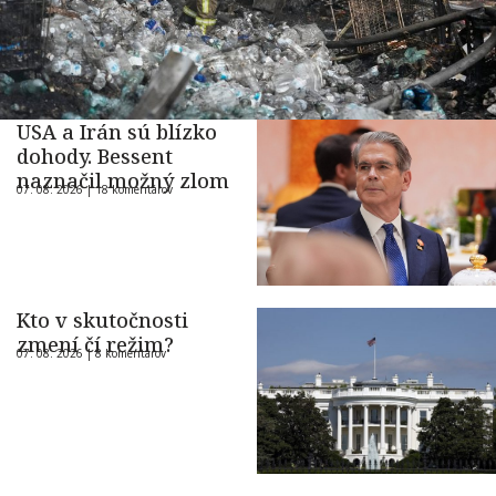
USA a Irán sú blízko
dohody. Bessent
naznačil možný zlom
07. 08. 2026 |
18 komentárov
Kto v skutočnosti
zmení čí režim?
07. 08. 2026 |
8 komentárov