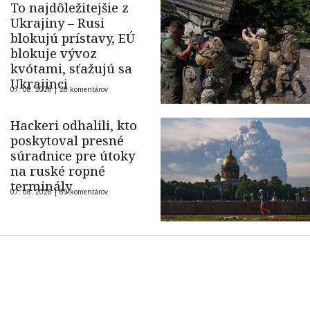
To najdôležitejšie z
Ukrajiny – Rusi
blokujú prístavy, EÚ
blokuje vývoz
kvótami, sťažujú sa
Ukrajinci
07. 08. 2026 |
26 komentárov
Hackeri odhalili, kto
poskytoval presné
súradnice pre útoky
na ruské ropné
terminály
07. 08. 2026 |
69 komentárov