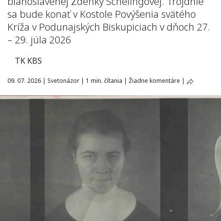
blahoslavenej Zdenky Schelingovej. Trojdnie
sa bude konať v Kostole Povýšenia svätého
Kríža v Podunajských Biskupiciach v dňoch 27.
– 29. júla 2026
TK KBS
09. 07. 2026
|
Svetonázor
|
1 min. čítania
|
Žiadne komentáre
|