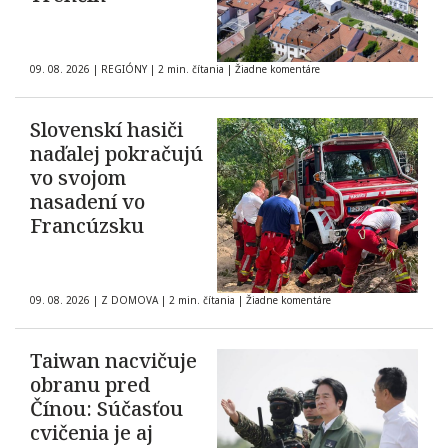
09. 08. 2026
|
REGIÓNY
|
2 min. čítania
|
Žiadne komentáre
Slovenskí hasiči
naďalej pokračujú
vo svojom
nasadení vo
Francúzsku
09. 08. 2026
|
Z DOMOVA
|
2 min. čítania
|
Žiadne komentáre
Taiwan nacvičuje
obranu pred
Čínou: Súčasťou
cvičenia je aj