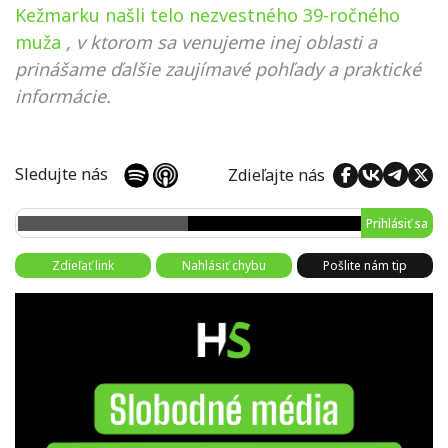
Kežmarku našli telo nezvestného 39-ročného
muža
, v ktorom sa venujeme inej oblasti a
prinášame ďalšie zaujímavé pohľady a praktické
informácie.
Sledujte nás
Zdieľajte nás
Prihlásiť sa
Zdieľať link
Nahlásiť chybu
Pošlite nám tip