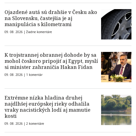
Ojazdené autá sú drahšie v Česku ako
na Slovensku, častejšia je aj
manipulácia s kilometrami
09. 08. 2026 |
Žiadne komentáre
K trojstrannej obrannej dohode by sa
mohol čoskoro pripojiť aj Egypt, myslí
si minister zahraničia Hakan Fidan
09. 08. 2026 |
1 komentár
Extrémne nízka hladina druhej
najdlhšej európskej rieky odhalila
vraky nacistických lodí aj mamutie
kosti
09. 08. 2026 |
2 komentáre