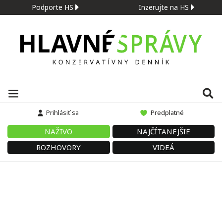
Podporte HS
Inzerujte na HS
Prihlásiť sa
Predplatné
NAŽIVO
NAJČÍTANEJŠIE
ROZHOVORY
VIDEÁ