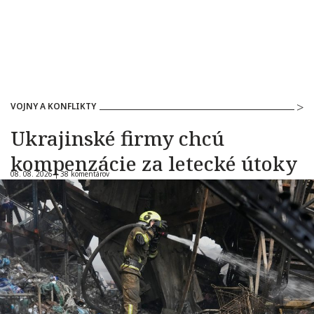
VOJNY A KONFLIKTY
Ukrajinské firmy chcú
kompenzácie za letecké útoky
08. 08. 2026 |
38 komentárov