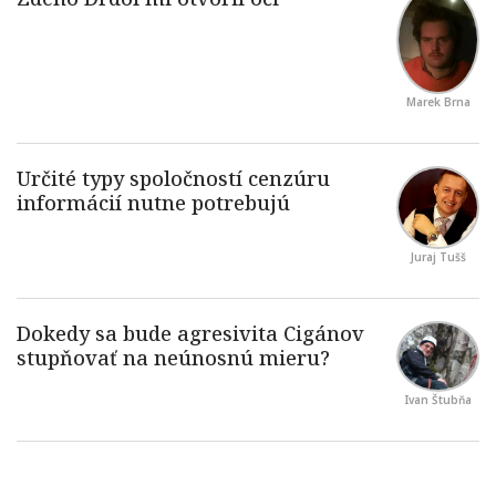
Marek Brna
Juraj Tušš
Ivan Štubňa