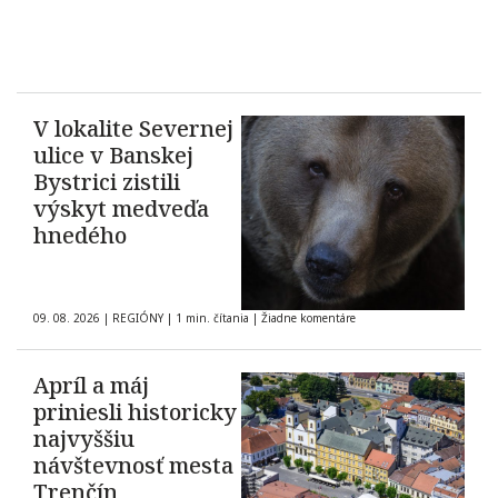
V lokalite Severnej
ulice v Banskej
Bystrici zistili
výskyt medveďa
hnedého
09. 08. 2026
|
REGIÓNY
|
1 min. čítania
|
Žiadne komentáre
Apríl a máj
priniesli historicky
najvyššiu
návštevnosť mesta
Trenčín