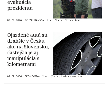
evakuácia
prezidenta
09. 08. 2026
|
ZO ZAHRANIČIA
|
1 min. čítania
|
3 komentáre
Ojazdené autá sú
drahšie v Česku
ako na Slovensku,
častejšia je aj
manipulácia s
kilometrami
09. 08. 2026
|
EKONOMIKA
|
2 min. čítania
|
Žiadne komentáre