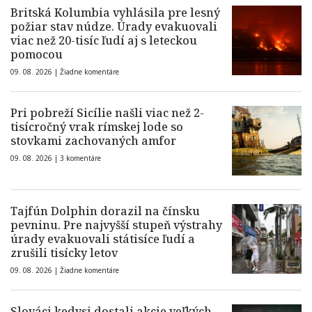
Britská Kolumbia vyhlásila pre lesný
požiar stav núdze. Úrady evakuovali
viac než 20-tisíc ľudí aj s leteckou
pomocou
09. 08. 2026 |
Žiadne komentáre
Pri pobreží Sicílie našli viac než 2-
tisícročný vrak rímskej lode so
stovkami zachovaných amfor
09. 08. 2026 |
3 komentáre
Tajfún Dolphin dorazil na čínsku
pevninu. Pre najvyšší stupeň výstrahy
úrady evakuovali státisíce ľudí a
zrušili tisícky letov
09. 08. 2026 |
Žiadne komentáre
Slováci kedysi dostali akcie veľkých