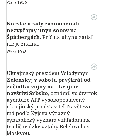
Včera 19:56
Nórske úrady zaznamenali
nezvyčajný úhyn sobov na
Špicbergách.
Príčina úhynu zatiaľ
nie je známa.
Včera 19:45
Ukrajinský prezident Volodymyr
Zelenskyj v sobotu prvýkrát od
začiatku vojny na Ukrajine
navštívi Srbsko
, oznámil vo štvrtok
agentúre AFP vysokopostavený
ukrajinský predstaviteľ. Návšteva
má podľa Kyjeva výrazný
symbolický význam vzhľadom na
tradične úzke vzťahy Belehradu s
Moskvou.