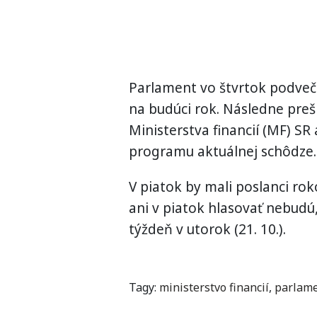
Parlament vo štvrtok podveč
na budúci rok. Následne preši
Ministerstva financií (MF) SR
programu aktuálnej schôdze.
V piatok by mali poslanci ro
ani v piatok hlasovať nebudú,
týždeň v utorok (21. 10.).
Tagy:
ministerstvo financií
,
parlam