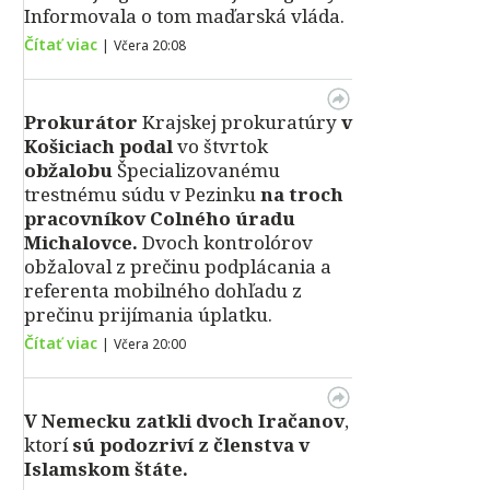
Informovala o tom maďarská vláda.
Čítať viac
|
Včera 20:08
Prokurátor
Krajskej prokuratúry
v
Košiciach podal
vo štvrtok
obžalobu
Špecializovanému
trestnému súdu v Pezinku
na troch
pracovníkov Colného úradu
Michalovce.
Dvoch kontrolórov
obžaloval z prečinu podplácania a
referenta mobilného dohľadu z
prečinu prijímania úplatku.
Čítať viac
|
Včera 20:00
V Nemecku zatkli dvoch Iračanov
,
ktorí
sú podozriví z členstva v
Islamskom štáte.