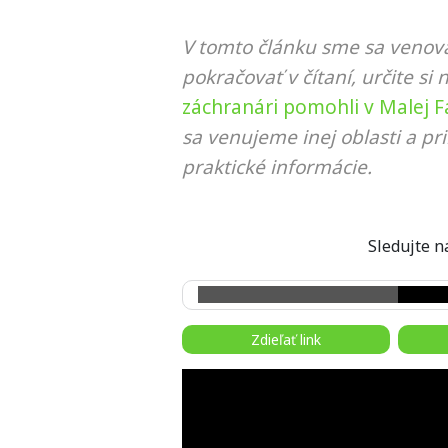
V tomto článku sme sa venova
pokračovať v čítaní, určite si 
záchranári pomohli v Malej Fa
sa venujeme inej oblasti a p
praktické informácie.
Sledujte
Zdieľať link