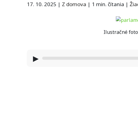
17. 10. 2025
|
Z domova
|
1 min. čítania
|
Ži
Ilustračné fot
▶