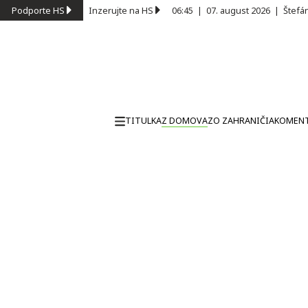
Podporte HS
Inzerujte na HS
06:45
|
07. august 2026
|
Štefá
TITULKA
Z DOMOVA
ZO ZAHRANIČIA
KOMEN