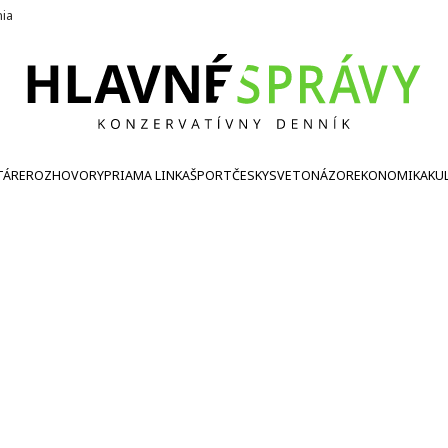
nia
TÁRE
ROZHOVORY
PRIAMA LINKA
ŠPORT
ČESKY
SVETONÁZOR
EKONOMIKA
KU