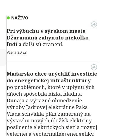
NAŽIVO
Pri výbuchu v
sýrskom meste
Džaramáná zahynulo niekoľko
ľudí a
ďalší sú zranení.
Včera 20:23
↻
Maďarsko chce urýchliť investície
do energetickej infraštruktúry
po problémoch, ktoré v uplynulých
dňoch spôsobila nízka hladina
Dunaja a výrazné obmedzenie
výroby Jadrovej elektrárne Paks.
Vláda schválila plán zameraný na
výstavbu nových úložísk elektriny,
posilnenie elektrických sietí a rozvoj
veternej a geotermálnej energetiky.