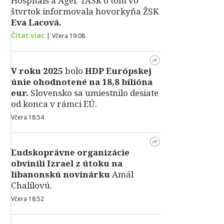
Hospitals a Agel. TASR o tom vo
štvrtok informovala hovorkyňa ŽSK
Eva Lacová.
Čítať viac
|
Včera 19:08
V roku 2025
bolo
HDP
Európskej
únie ohodnotené na 18,8 bilióna
eur.
Slovensko sa umiestnilo desiate
od konca v rámci EÚ.
Včera 18:54
Ľudskoprávne organizácie
obvinili Izrael z útoku na
libanonskú novinárku
Amál
Chalílovú.
Včera 18:52