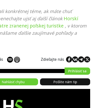
li konkrétnej téme, ak máte chuť
nenechajte ujsť aj ďalší článok
Horskí
tre zranenej poľskej turistke
, v ktorom
rinášame ďalšie zaujímavé pohľady a
 nás
Zdieľajte nás
Prihlásiť sa
Nahlásiť chybu
Pošlite nám tip