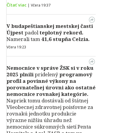
Čítať viac
|
Včera 19:37
V
budapeštianskej mestskej časti
Újpest
padol
teplotný rekord.
Namerali tam
41,6 stupňa Celzia.
Včera 19:23
Nemocnice v správe ŽSK si v roku
2025 plnili
pridelený
programový
profil a povinné výkony na
porovnateľnej úrovni ako ostatné
nemocnice rovnakej kategórie.
Napriek tomu dostávali od štátnej
Všeobecnej zdravotnej poisťovne za
rovnakú jednotku produkcie
výrazne nižšiu úhradu než
nemocnice súkromných sietí Penta