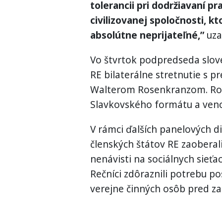
tolerancii pri dodržiavaní pra
civilizovanej spoločnosti, kt
absolútne neprijateľné,”
uza
Vo štvrtok podpredseda slo
RE bilaterálne stretnutie s 
Walterom Rosenkranzom. Roko
Slavkovského formátu a venova
V rámci ďalších panelových d
členských štátov RE zaoberal
nenávisti na sociálnych sieť
Rečníci zdôraznili potrebu p
verejne činných osôb pred z