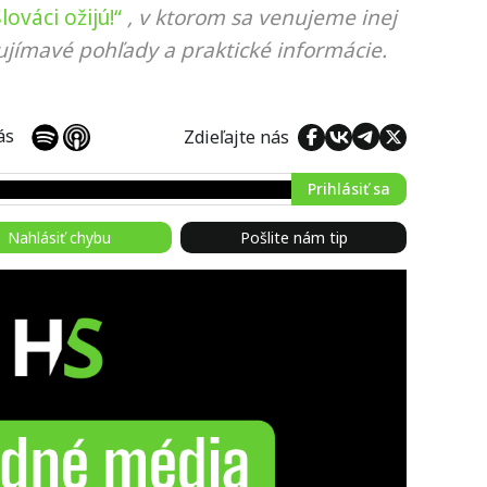
ováci ožijú!“
, v ktorom sa venujeme inej
ujímavé pohľady a praktické informácie.
 nás
Zdieľajte nás
Prihlásiť sa
Nahlásiť chybu
Pošlite nám tip