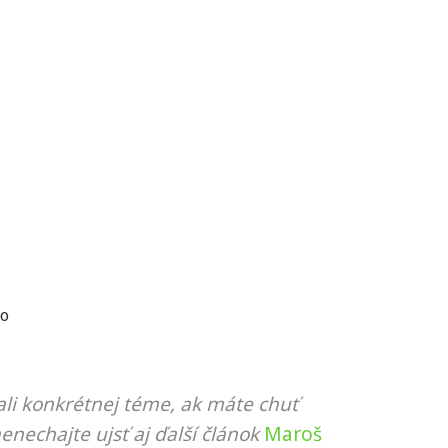
co
li konkrétnej téme, ak máte chuť
nenechajte ujsť aj ďalší článok
Maroš