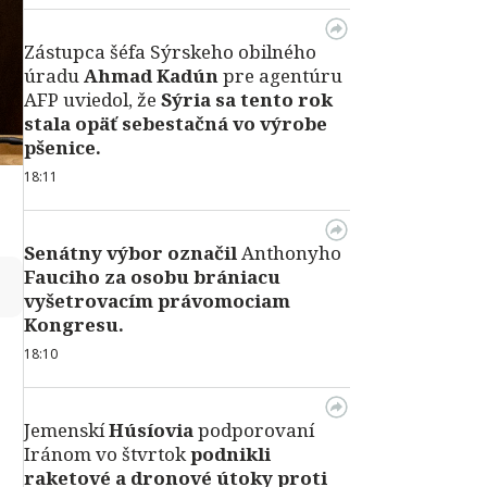
Zástupca šéfa Sýrskeho obilného
úradu
Ahmad Kadún
pre agentúru
AFP uviedol, že
Sýria sa tento rok
stala opäť sebestačná vo výrobe
pšenice.
18:11
Senátny výbor označil
Anthonyho
Fauciho za osobu brániacu
↻
vyšetrovacím právomociam
Kongresu.
18:10
Jemenskí
Húsíovia
podporovaní
Iránom vo štvrtok
podnikli
raketové a dronové útoky proti