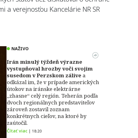
i a verejnosťou Kancelárie NR SR
NAŽIVO
Irán minulý týždeň výrazne
vystupňoval hrozby voči svojim
susedom v Perzskom zálive
a
odkázal im, že v prípade amerických
útokov na iránske elektrárne
„zhasne“ celý región. Teherán podľa
dvoch regionálnych predstaviteľov
zároveň zostavil zoznam
konkrétnych cieľov, na ktoré by
zaútočil.
Čítať viac
|
18:20