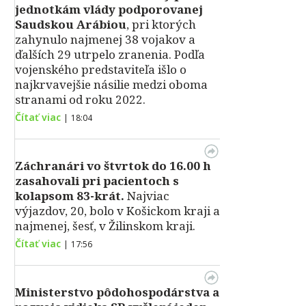
jednotkám vlády podporovanej
Saudskou Arábiou
, pri ktorých
zahynulo najmenej 38 vojakov a
ďalších 29 utrpelo zranenia. Podľa
vojenského predstaviteľa išlo o
najkrvavejšie násilie medzi oboma
stranami od roku 2022.
Čítať viac
|
18:04
Záchranári vo štvrtok do 16.00 h
zasahovali pri pacientoch s
kolapsom 83-krát.
Najviac
výjazdov, 20, bolo v Košickom kraji a
najmenej, šesť, v Žilinskom kraji.
Čítať viac
|
17:56
Ministerstvo pôdohospodárstva a