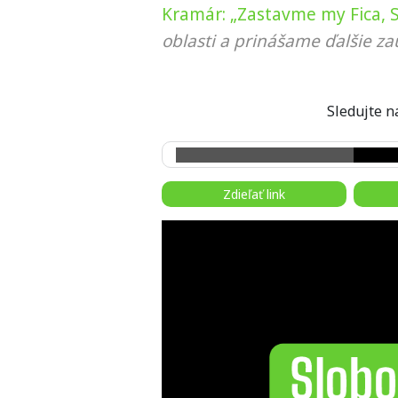
Kramár: „Zastavme my Fica, Sl
oblasti a prinášame ďalšie za
Sledujte
Zdieľať link