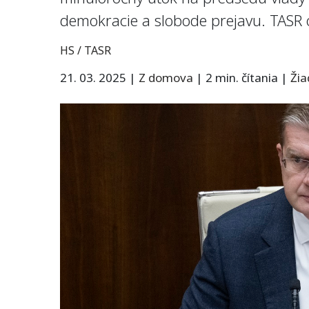
demokracie a slobode prejavu. TASR 
HS / TASR
21. 03. 2025
|
Z domova
|
2 min. čítania
|
Ži