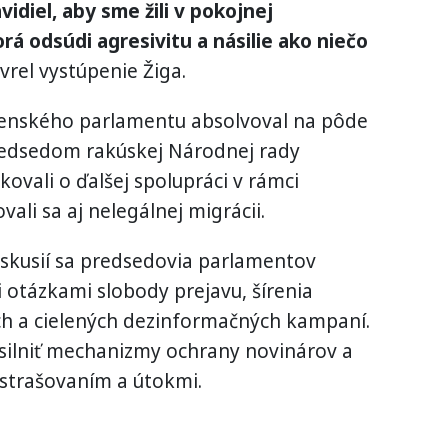
vidiel, aby sme žili v pokojnej
orá odsúdi agresivitu a násilie ako niečo
vrel vystúpenie Žiga.
venského parlamentu absolvoval na pôde
predsedom rakúskej Národnej rady
vali o ďalšej spolupráci v rámci
li sa aj nelegálnej migrácii.
iskusií sa predsedovia parlamentov
i otázkami slobody prejavu, šírenia
ach a cielených dezinformačných kampaní.
osilniť mechanizmy ochrany novinárov a
astrašovaním a útokmi.