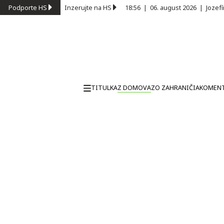
Podporte HS
Inzerujte na HS
18:56
|
06. august 2026
|
Jozef
TITULKA
Z DOMOVA
ZO ZAHRANIČIA
KOMEN