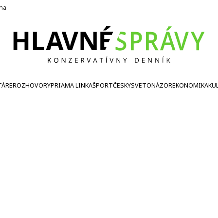
ína
TÁRE
ROZHOVORY
PRIAMA LINKA
ŠPORT
ČESKY
SVETONÁZOR
EKONOMIKA
KU