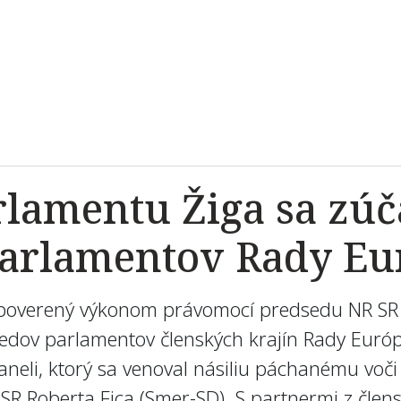
lamentu Žiga sa zúča
 parlamentov Rady E
overený výkonom právomocí predsedu NR SR Pet
sedov parlamentov členských krajín Rady Európ
neli, ktorý sa venoval násiliu páchanému voči
R Roberta Fica (Smer-SD). S partnermi z člens