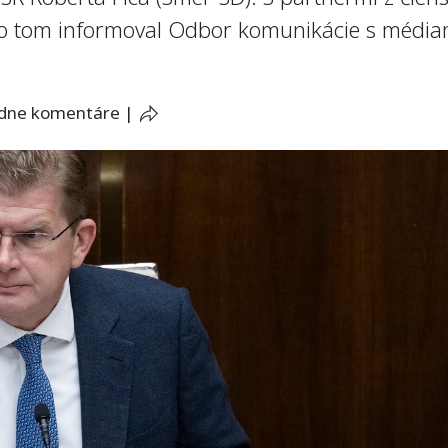
o tom informoval Odbor komunikácie s médiam
adne komentáre
|