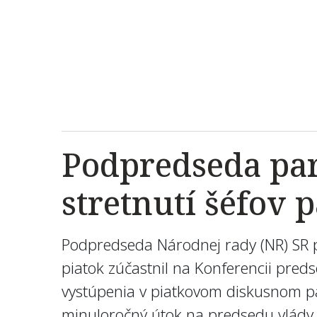
Podpredseda par
stretnutí šéfov
Podpredseda Národnej rady (NR) SR p
piatok zúčastnil na Konferencii pred
vystúpenia v piatkovom diskusnom pa
minuloročný útok na predsedu vlády S