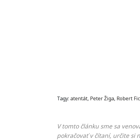
Tagy:
atentát
,
Peter Žiga
,
Robert Fi
V tomto článku sme sa venova
pokračovať v čítaní, určite si 