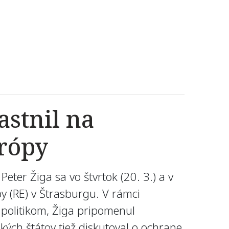
stnil na
urópy
er Žiga sa vo štvrtok (20. 3.) a v
y (RE) v Štrasburgu. V rámci
 politikom, Žiga pripomenul
kých štátov tiež diskutoval o ochrane