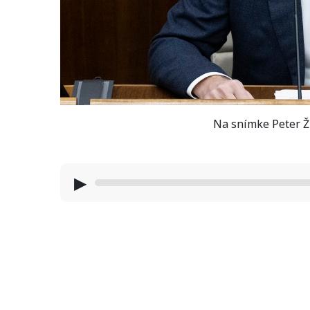
Na snímke Peter Ž
▶