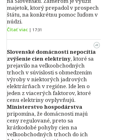
na Slovensku. Zámerom je využiť
majetok, ktorý prepadol v prospech
štátu, na konkrétnu pomoc ľuďom v
núdzi.
Čítať viac
|
17:31
Slovenské domácnosti nepocítia
zvýšenie cien elektriny
, ktoré sa
prejavilo na veľkoobchodných
trhoch v súvislosti s obmedzením
výroby v niektorých jadrových
elektrárňach v regióne. Ide len o
jeden z viacerých faktorov, ktoré
cenu elektriny ovplyvňujú.
Ministerstvo hospodárstva
pripomína, že domácnosti majú
ceny regulované, preto sa
krátkodobé pohyby cien na
veľkoobchodných trhoch do ich