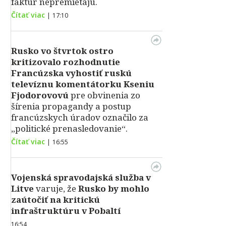
faktúr nepremietajú.
Čítať viac
|
17:10
Rusko vo štvrtok ostro
kritizovalo rozhodnutie
Francúzska vyhostiť ruskú
televíznu komentátorku Kseniu
Fjodorovovú
pre obvinenia zo
šírenia propagandy a postup
francúzskych úradov označilo za
„politické prenasledovanie“.
Čítať viac
|
16:55
Vojenská spravodajská služba v
Litve
varuje, že
Rusko by mohlo
zaútočiť na kritickú
infraštruktúru v Pobaltí
16:54