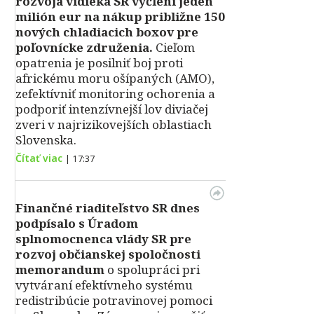
rozvoja vidieka SR vyčlení jeden
milión eur na nákup približne 150
nových chladiacich boxov pre
poľovnícke združenia.
Cieľom
opatrenia je posilniť boj proti
africkému moru ošípaných (AMO),
zefektívniť monitoring ochorenia a
podporiť intenzívnejší lov diviačej
zveri v najrizikovejších oblastiach
Slovenska.
Čítať viac
|
17:37
Finančné riaditeľstvo SR dnes
podpísalo s Úradom
splnomocnenca vlády SR pre
rozvoj občianskej spoločnosti
memorandum
o spolupráci pri
vytváraní efektívneho systému
redistribúcie potravinovej pomoci