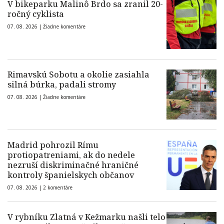
V bikeparku Malinô Brdo sa zranil 20-
ročný cyklista
07. 08. 2026 |
Žiadne komentáre
Rimavskú Sobotu a okolie zasiahla
silná búrka, padali stromy
07. 08. 2026 |
Žiadne komentáre
Madrid pohrozil Rímu
protiopatreniami, ak do nedele
nezruší diskriminačné hraničné
kontroly španielskych občanov
07. 08. 2026 |
2 komentáre
V rybníku Zlatná v Kežmarku našli telo