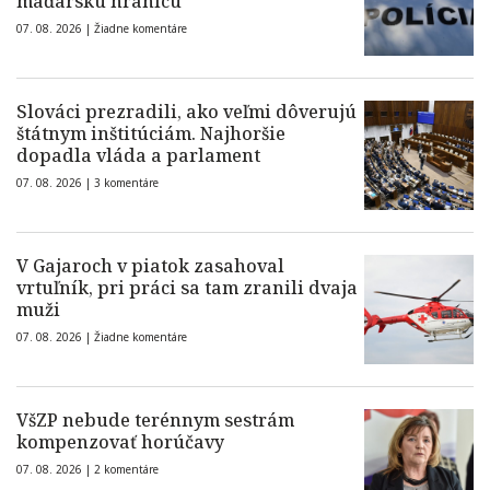
maďarskú hranicu
07. 08. 2026 |
Žiadne komentáre
Slováci prezradili, ako veľmi dôverujú
štátnym inštitúciám. Najhoršie
dopadla vláda a parlament
07. 08. 2026 |
3 komentáre
V Gajaroch v piatok zasahoval
vrtuľník, pri práci sa tam zranili dvaja
muži
07. 08. 2026 |
Žiadne komentáre
VšZP nebude terénnym sestrám
kompenzovať horúčavy
07. 08. 2026 |
2 komentáre