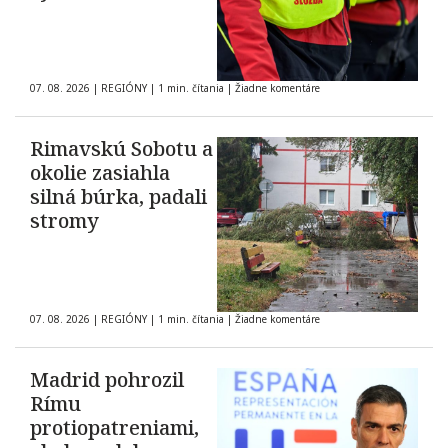
07. 08. 2026
|
REGIÓNY
|
1 min. čítania
|
Žiadne komentáre
Rimavskú Sobotu a
okolie zasiahla
silná búrka, padali
stromy
07. 08. 2026
|
REGIÓNY
|
1 min. čítania
|
Žiadne komentáre
Madrid pohrozil
Rímu
protiopatreniami,