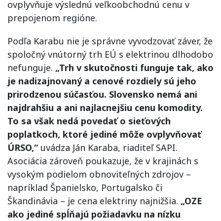
ovplyvňuje výslednú veľkoobchodnú cenu v
prepojenom regióne.
Podľa Karabu nie je správne vyvodzovať záver, že
spoločný vnútorný trh EÚ s elektrinou dlhodobo
nefunguje.
„Trh v skutočnosti funguje tak, ako
je nadizajnovaný a cenové rozdiely sú jeho
prirodzenou súčasťou. Slovensko nemá ani
najdrahšiu a ani najlacnejšiu cenu komodity.
To sa však nedá povedať o sieťových
poplatkoch, ktoré jediné môže ovplyvňovať
ÚRSO,“
uvádza Ján Karaba, riaditeľ SAPI.
Asociácia zároveň poukazuje, že v krajinách s
vysokým podielom obnoviteľných zdrojov –
napríklad Španielsko, Portugalsko či
Škandinávia – je cena elektriny najnižšia.
„OZE
ako jediné spĺňajú požiadavku na nízku