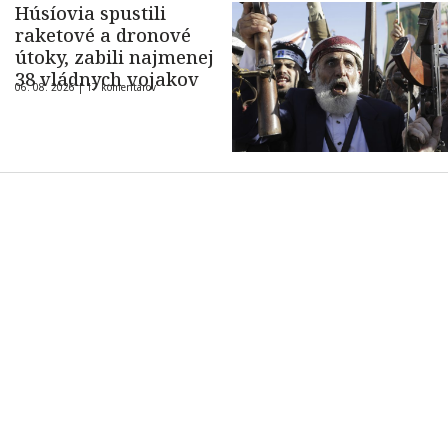
Húsíovia spustili
raketové a dronové
útoky, zabili najmenej
38 vládnych vojakov
06. 08. 2026 |
17 komentárov