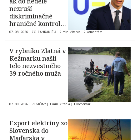
ak do nedele
nezruší
diskriminačné
hraničné kontroly
španielskych
07. 08. 2026
|
ZO ZAHRANIČIA
|
2 min. čítania
|
2 komentáre
občanov
V rybníku Zlatná v
Kežmarku našli
telo nezvestného
39-ročného muža
07. 08. 2026
|
REGIÓNY
|
1 min. čítania
|
1 komentár
Export elektriny zo
Slovenska do
Maďarska v