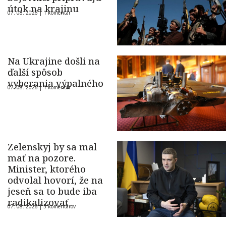
útok na krajinu
07. 08. 2026 |
1 komentár
Na Ukrajine došli na
ďalší spôsob
vyberania výpalného
07. 08. 2026 |
1 komentár
Zelenskyj by sa mal
mať na pozore.
Minister, ktorého
odvolal hovorí, že na
jeseň sa to bude iba
radikalizovať
07. 08. 2026 |
5 komentárov