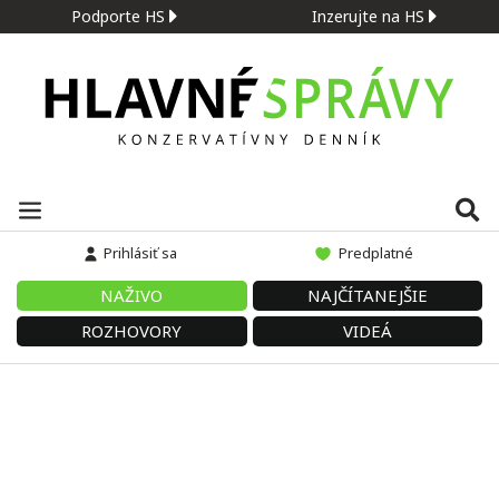
Podporte HS
Inzerujte na HS
Prihlásiť sa
Predplatné
NAŽIVO
NAJČÍTANEJŠIE
ROZHOVORY
VIDEÁ