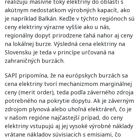
realizujú masívne toky elektriny do oblastí s
akútnym nedostatkom výrobných kapacít, ako
je napríklad Balkán. Keďže v týchto regiónoch sú
ceny elektriny výrazne vyššie ako u nás,
regionálny dopyt prirodzene ťahá nahor aj ceny
na lokálnej burze. Výsledná cena elektriny na
Slovensku je teda v princípe určovaná na
zahraničných burzách.
SAPI pripomína, že na európskych burzách sa
cena elektriny tvorí mechanizmom marginálnej
ceny (merit order), teda podľa záverného zdroja
potrebného na pokrytie dopytu. Ak je záverným
zdrojom plynová alebo uhoľná elektráreň, čo je
v našom regióne najčastejší prípad, do ceny
elektriny vstupujú aj jej vysoké výrobné náklady
vrátane nákladov súvisiacich s emisiami, čo