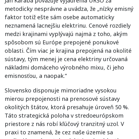
Ján Karaba považuje vyjadrenia ÚRSO za
metodicky nesprávne a uvádza, že „nízky emisný
faktor totiž ešte sám osebe automaticky
neznamená lacnejšiu elektrinu. Cenové rozdiely
medzi krajinami vyplývajú najmä z toho, akým
spôsobom sú Európe prepojené ponukové
oblasti. Čím viac je krajina prepojená na okolité
sústavy, tým menej je cena elektriny určovaná
nákladmi domáceho výrobného mixu, či jeho
emisnosťou, a naopak.“
Slovensko disponuje mimoriadne vysokou
mierou prepojenosti na prenosové sústavy
okolitých štátov, ktorá presahuje úroveň 50 %.
Táto strategická poloha v stredoeurópskom
priestore z nás robí kľúčový tranzitný uzol. V
praxi to znamená, že cez naše územie sa