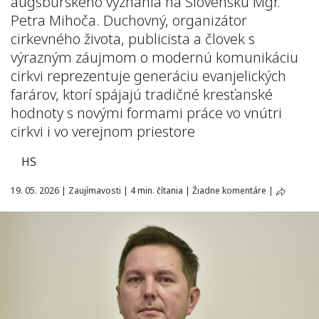
augsburského vyznania na Slovensku Mgr.
Petra Mihoča. Duchovný, organizátor
cirkevného života, publicista a človek s
výrazným záujmom o modernú komunikáciu
cirkvi reprezentuje generáciu evanjelických
farárov, ktorí spájajú tradičné kresťanské
hodnoty s novými formami práce vo vnútri
cirkvi i vo verejnom priestore
HS
19. 05. 2026
|
Zaujímavosti
|
4 min. čítania
|
Žiadne komentáre
|