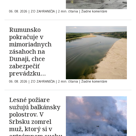
06. 08. 2026
|
ZO ZAHRANIČIA
|
2 min. čítania
|
Žiadne komentáre
Rumunsko
pokračuje v
mimoriadnych
zásahoch na
Dunaji, chce
zabezpečiť
prevádzku
elektrárne
06. 08. 2026
|
ZO ZAHRANIČIA
|
2 min. čítania
|
Žiadne komentáre
Cernavodă
Lesné požiare
sužujú balkánsky
polostrov. V
Srbsku zomrel
muž, ktorý si v