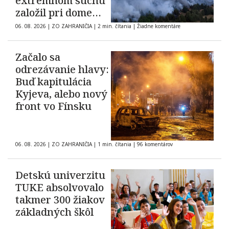
extrémnom suchu
založil pri dome
oheň
06. 08. 2026
|
ZO ZAHRANIČIA
|
2 min. čítania
|
Žiadne komentáre
Začalo sa
odrezávanie hlavy:
Buď kapitulácia
Kyjeva, alebo nový
front vo Fínsku
06. 08. 2026
|
ZO ZAHRANIČIA
|
1 min. čítania
|
96 komentárov
Detskú univerzitu
TUKE absolvovalo
takmer 300 žiakov
základných škôl