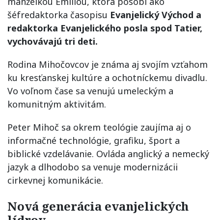
manželkou Emíliou, ktorá pôsobí ako
šéfredaktorka časopisu
Evanjelický Východ a
redaktorka Evanjelického posla spod Tatier,
vychovávajú tri deti.
Rodina Mihočovcov je známa aj svojím vzťahom
ku kresťanskej kultúre a ochotníckemu divadlu.
Vo voľnom čase sa venujú umeleckým a
komunitným aktivitám.
Peter Mihoč sa okrem teológie zaujíma aj o
informačné technológie, grafiku, šport a
biblické vzdelávanie. Ovláda anglický a nemecký
jazyk a dlhodobo sa venuje modernizácii
cirkevnej komunikácie.
Nová generácia evanjelických
lídrov