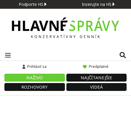
Podporte HS
Inzerujte na HS
Prihlásiť sa
Predplatné
NAŽIVO
NAJČÍTANEJŠIE
ROZHOVORY
VIDEÁ