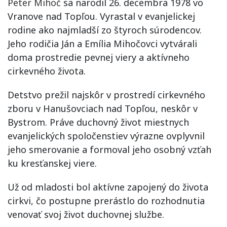
Peter Mihoč
sa narodil 26. decembra 1978 vo
Vranove nad Topľou. Vyrastal v evanjelickej
rodine ako najmladší zo štyroch súrodencov.
Jeho rodičia Ján a Emília Mihočovci vytvárali
doma prostredie pevnej viery a aktívneho
cirkevného života.
Detstvo prežil najskôr v prostredí cirkevného
zboru v Hanušovciach nad Topľou, neskôr v
Bystrom. Práve duchovný život miestnych
evanjelických spoločenstiev výrazne ovplyvnil
jeho smerovanie a formoval jeho osobný vzťah
ku kresťanskej viere.
Už od mladosti bol aktívne zapojený do života
cirkvi, čo postupne prerástlo do rozhodnutia
venovať svoj život duchovnej službe.