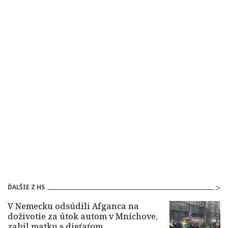
ĎALŠIE Z HS
V Nemecku odsúdili Afganca na
doživotie za útok autom v Mníchove,
zabil matku s dieťaťom