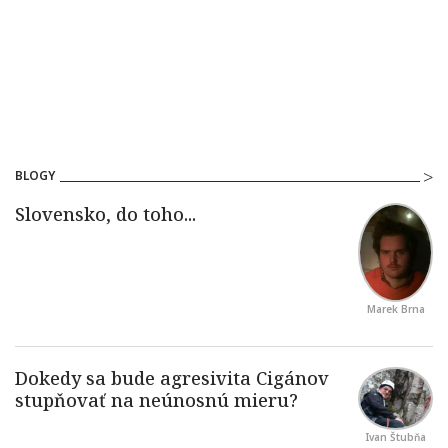
BLOGY
Marek Brna
Ivan Štubňa