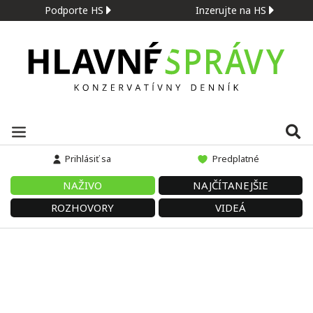
Podporte HS
Inzerujte na HS
Prihlásiť sa
Predplatné
NAŽIVO
NAJČÍTANEJŠIE
ROZHOVORY
VIDEÁ