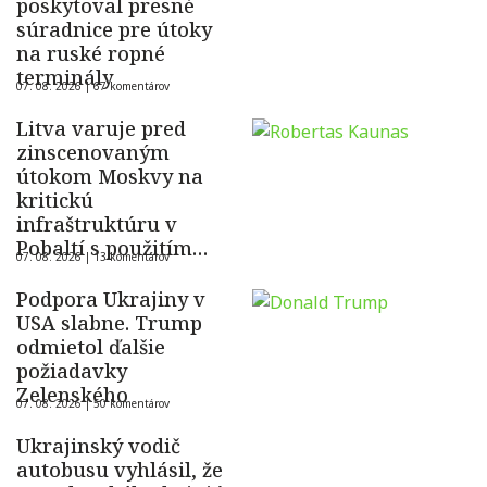
poskytoval presné
súradnice pre útoky
na ruské ropné
terminály
07. 08. 2026 |
67 komentárov
Litva varuje pred
zinscenovaným
útokom Moskvy na
kritickú
infraštruktúru v
Pobaltí s použitím
07. 08. 2026 |
13 komentárov
ukrajinského dronu
Podpora Ukrajiny v
USA slabne. Trump
odmietol ďalšie
požiadavky
Zelenského
07. 08. 2026 |
50 komentárov
Ukrajinský vodič
autobusu vyhlásil, že