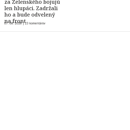
za Zelenského bojujú
len hlupáci. Zadržali
ho a bude odvelený
na front
07. 08. 2026 |
23 komentárov