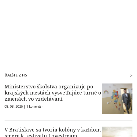
ĎALŠIE Z HS
Ministerstvo školstva organizuje po
krajských mestách vysvetľujúce turné o
zmenách vo vzdelávaní
08. 08. 2026 |
1 komentár
V Bratislave sa tvoria kolóny v každom
smere k festivalu Lovestream