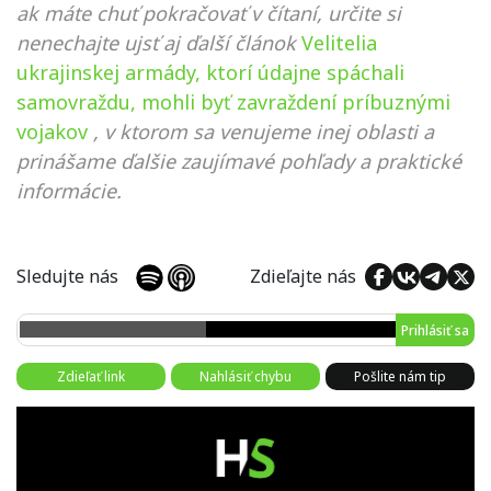
ak máte chuť pokračovať v čítaní, určite si
nenechajte ujsť aj ďalší článok
Velitelia
ukrajinskej armády, ktorí údajne spáchali
samovraždu, mohli byť zavraždení príbuznými
vojakov
, v ktorom sa venujeme inej oblasti a
prinášame ďalšie zaujímavé pohľady a praktické
informácie.
Sledujte nás
Zdieľajte nás
Prihlásiť sa
Zdieľať link
Nahlásiť chybu
Pošlite nám tip