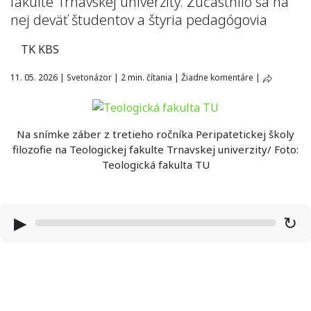
fakulte Trnavskej univerzity. Zúčastnilo sa na
nej deväť študentov a štyria pedagógovia
TK KBS
11. 05. 2026
|
Svetonázor
|
2 min. čítania
|
Žiadne komentáre
|
Na snímke záber z tretieho ročníka Peripatetickej školy
filozofie na Teologickej fakulte Trnavskej univerzity/ Foto:
Teologická fakulta TU
▶
↻