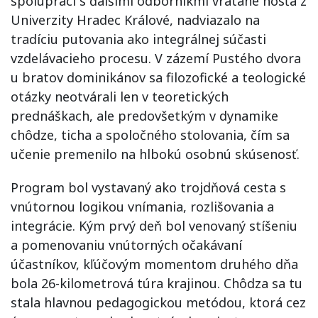
spolupráci s ďalšími odborníkmi vrátane hosťa z
Univerzity Hradec Králové, nadviazalo na
tradíciu putovania ako integrálnej súčasti
vzdelávacieho procesu. V zázemí Pustého dvora
u bratov dominikánov sa filozofické a teologické
otázky neotvárali len v teoretických
prednáškach, ale predovšetkým v dynamike
chôdze, ticha a spoločného stolovania, čím sa
učenie premenilo na hlbokú osobnú skúsenosť.
Program bol vystavaný ako trojdňová cesta s
vnútornou logikou vnímania, rozlišovania a
integrácie. Kým prvý deň bol venovaný stíšeniu
a pomenovaniu vnútorných očakávaní
účastníkov, kľúčovým momentom druhého dňa
bola 26-kilometrová túra krajinou. Chôdza sa tu
stala hlavnou pedagogickou metódou, ktorá cez