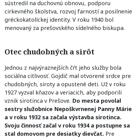
sústredil na duchovnú obnovu, podporu
cirkevného školstva, rozvoj farností a posilnenie
gréckokatolíckej identity. V roku 1940 bol
menovaný za prešovského sídelného biskupa.
Otec chudobných a sirôt
Jednou z najvýraznejších čŕt jeho služby bola
sociálna citlivosť. Gojdič mal otvorené srdce pre
chudobných, siroty a opustené deti. Už v roku
1927 vyzval kňazov a veriacich, aby podporili
vznik sirotinca v Prešove.
Do mesta povolal
sestry služobnice Nepoškvrnenej Panny Márie
a v roku 1932 sa začala výstavba sirotinca.
Svoju činnosť začal v roku 1934 a postupne sa
stal domovom pre desiatky dievčat.
Pre