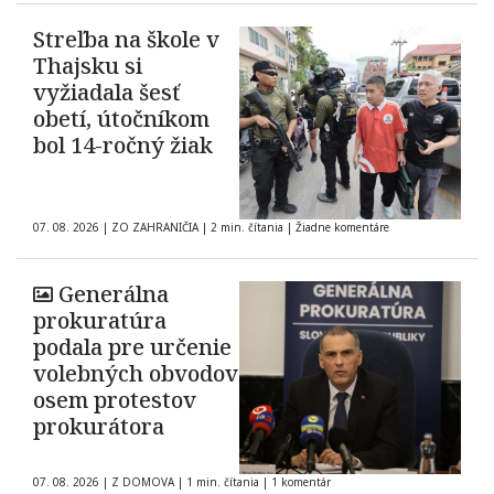
Streľba na škole v
Thajsku si
vyžiadala šesť
obetí, útočníkom
bol 14-ročný žiak
07. 08. 2026
|
ZO ZAHRANIČIA
|
2 min. čítania
|
Žiadne komentáre
Generálna
prokuratúra
podala pre určenie
volebných obvodov
osem protestov
prokurátora
07. 08. 2026
|
Z DOMOVA
|
1 min. čítania
|
1 komentár