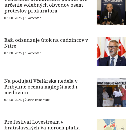
určenie volebných obvodov osem
protestov prokurátora
07. 08. 2026 |
1 komentár
Raši odsudzuje útok na cudzincov v
Nitre
07. 08. 2026 |
1 komentár
Na podujatí Včelárska nedeľa v
Pribyline ocenia najlepší med i
medovinu
07. 08. 2026 |
Žiadne komentáre
Pre festival Lovestream v
bratislavských Vajnoroch platia