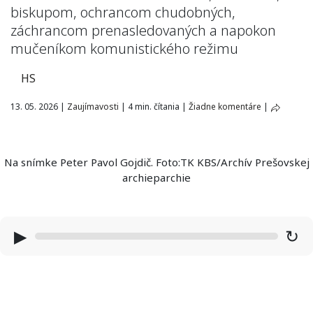
biskupom, ochrancom chudobných,
záchrancom prenasledovaných a napokon
mučeníkom komunistického režimu
HS
13. 05. 2026
|
Zaujímavosti
|
4 min. čítania
|
Žiadne komentáre
|
Na snímke Peter Pavol Gojdič. Foto:TK KBS/Archív Prešovskej
archieparchie
▶
↻