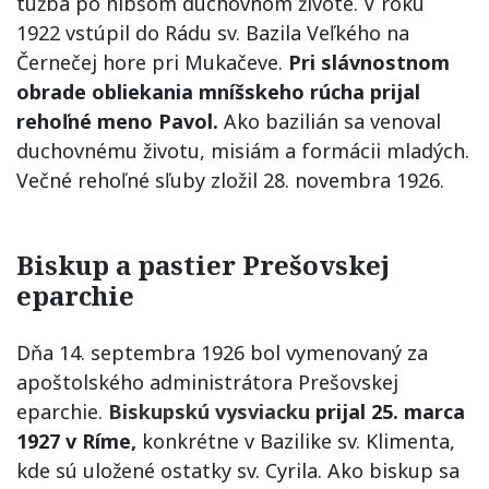
túžba po hlbšom duchovnom živote. V roku
1922 vstúpil do Rádu sv. Bazila Veľkého na
Černečej hore pri Mukačeve.
Pri slávnostnom
obrade obliekania mníšskeho rúcha prijal
rehoľné meno Pavol.
Ako bazilián sa venoval
duchovnému životu, misiám a formácii mladých.
Večné rehoľné sľuby zložil 28. novembra 1926.
Biskup a pastier Prešovskej
eparchie
Dňa 14. septembra 1926 bol vymenovaný za
apoštolského administrátora Prešovskej
eparchie.
Biskupskú vysviacku
prijal 25. marca
1927 v Ríme,
konkrétne v Bazilike sv. Klimenta,
kde sú uložené ostatky sv. Cyrila. Ako biskup sa