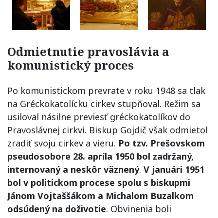
Odmietnutie pravoslávia a
komunistický proces
Po komunistickom prevrate v roku 1948 sa tlak
na Gréckokatolícku cirkev stupňoval. Režim sa
usiloval násilne previesť gréckokatolíkov do
Pravoslávnej cirkvi. Biskup Gojdič však odmietol
zradiť svoju cirkev a vieru.
Po tzv. Prešovskom
pseudosobore 28. apríla 1950 bol zadržaný,
internovaný a neskôr väznený
.
V januári 1951
bol v politickom procese spolu s biskupmi
Jánom Vojtaššákom a Michalom Buzalkom
odsúdený na doživotie
. Obvinenia boli