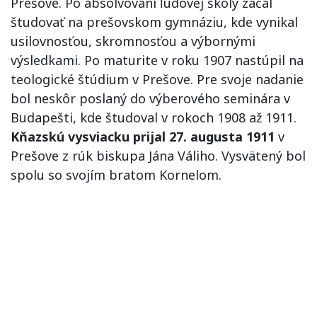
Prešove. Po absolvovaní ľudovej školy začal
študovať na prešovskom gymnáziu, kde vynikal
usilovnosťou, skromnosťou a výbornými
výsledkami. Po maturite v roku 1907 nastúpil na
teologické štúdium v Prešove. Pre svoje nadanie
bol neskôr poslaný do výberového seminára v
Budapešti, kde študoval v rokoch 1908 až 1911.
Kňazskú vysviacku prijal 27. augusta 1911
v
Prešove z rúk biskupa Jána Váliho. Vysvätený bol
spolu so svojím bratom Kornelom.