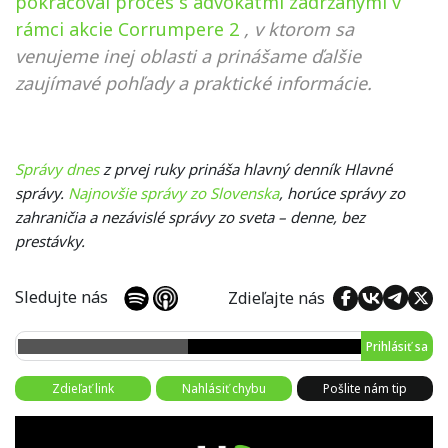
pokračoval proces s advokátmi zadržanými v
rámci akcie Corrumpere 2
, v ktorom sa
venujeme inej oblasti a prinášame ďalšie
zaujímavé pohľady a praktické informácie.
Správy dnes
z prvej ruky prináša hlavný denník Hlavné
správy.
Najnovšie správy zo Slovenska
, horúce správy zo
zahraničia a nezávislé správy zo sveta – denne, bez
prestávky.
Sledujte nás
Zdieľajte nás
Prihlásiť sa
Zdieľať link
Nahlásiť chybu
Pošlite nám tip