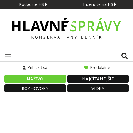
Podporte HS
Inzerujte na HS
Prihlásiť sa
Predplatné
NAŽIVO
NAJČÍTANEJŠIE
ROZHOVORY
VIDEÁ