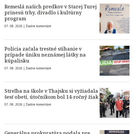
Remeslá našich predkov v Starej Turej
prinesú trhy, divadlo i kultúrny
program
07. 08. 2026 |
Žiadne komentáre
Polícia začala trestné stíhanie v
prípade úniku neznámej látky na
kúpalisku
07. 08. 2026 |
Žiadne komentáre
Streľba na škole v Thajsku si vyžiadala
šesť obetí, útočníkom bol 14-ročný žiak
07. 08. 2026 |
Žiadne komentáre
Generálna prokuratúra podala pre