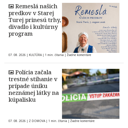
Remeslá našich
predkov v Starej
Turej prinesú trhy,
divadlo i kultúrny
program
07. 08. 2026
|
KULTÚRA
|
1 min. čítania
|
Žiadne komentáre
Polícia začala
trestné stíhanie v
prípade úniku
neznámej látky na
kúpalisku
07. 08. 2026
|
Z DOMOVA
|
1 min. čítania
|
Žiadne komentáre