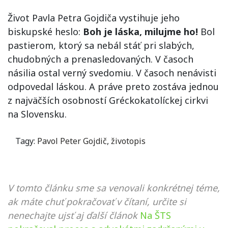
Život Pavla Petra Gojdiča vystihuje jeho
biskupské heslo:
Boh je láska, milujme ho!
Bol
pastierom, ktorý sa nebál stáť pri slabých,
chudobných a prenasledovaných. V časoch
násilia ostal verný svedomiu. V časoch nenávisti
odpovedal láskou. A práve preto zostáva jednou
z najväčších osobností Gréckokatolíckej cirkvi
na Slovensku.
Tagy:
Pavol Peter Gojdič
,
životopis
V tomto článku sme sa venovali konkrétnej téme,
ak máte chuť pokračovať v čítaní, určite si
nenechajte ujsť aj ďalší článok
Na ŠTS