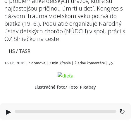
o problematike detských úrazov, ktoré sú
najčastejšou príčinou úmrtí u detí. Kongres s
názvom Trauma v detskom veku potrvá do
piatka (19. 6.). Podujatie organizuje Národný
ústav detských chorôb (NÚDCH) v spolupráci s
OZ Slniečko na ceste
HS / TASR
18. 06. 2026
|
Z domova
|
2 min. čítania
|
Žiadne komentáre
|
Ilustračné foto/ Foto: Pixabay
▶
↻