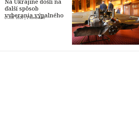
Na Ukrajine došli na
ďalší spôsob
vyberania výpalného
07. 08. 2026 |
2 komentáre