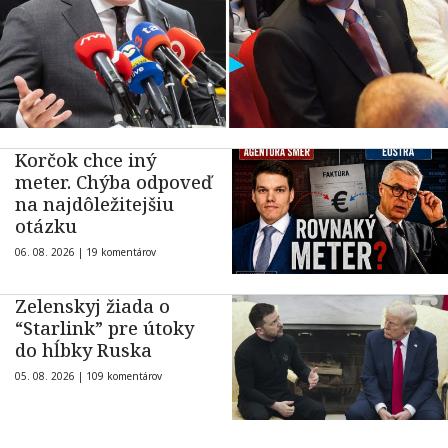
Korčok chce iný
meter. Chýba odpoveď
na najdôležitejšiu
otázku
06. 08. 2026 |
19 komentárov
Zelenskyj žiada o
“Starlink” pre útoky
do hĺbky Ruska
05. 08. 2026 |
109 komentárov