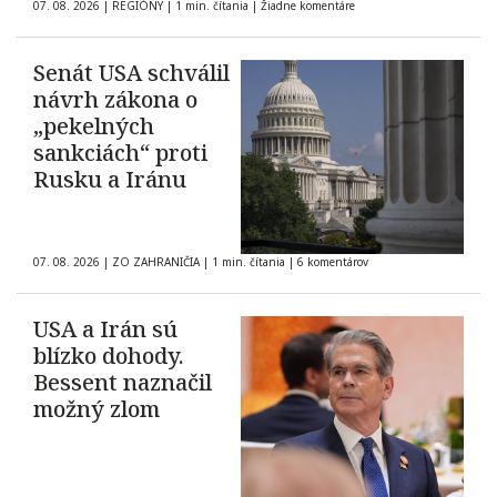
07. 08. 2026
|
REGIÓNY
|
1 min. čítania
|
Žiadne komentáre
Senát USA schválil
návrh zákona o
„pekelných
sankciách“ proti
Rusku a Iránu
07. 08. 2026
|
ZO ZAHRANIČIA
|
1 min. čítania
|
6 komentárov
USA a Irán sú
blízko dohody.
Bessent naznačil
možný zlom