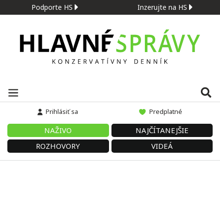
Podporte HS
Inzerujte na HS
Prihlásiť sa
Predplatné
NAŽIVO
NAJČÍTANEJŠIE
ROZHOVORY
VIDEÁ