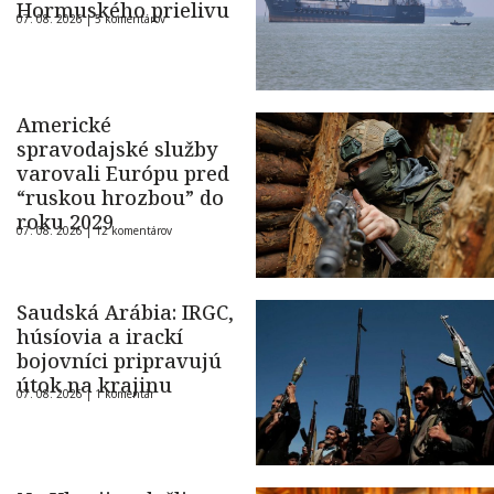
Hormuského prielivu
07. 08. 2026 |
5 komentárov
Americké
spravodajské služby
varovali Európu pred
“ruskou hrozbou” do
roku 2029
07. 08. 2026 |
12 komentárov
Saudská Arábia: IRGC,
húsíovia a irackí
bojovníci pripravujú
útok na krajinu
07. 08. 2026 |
1 komentár