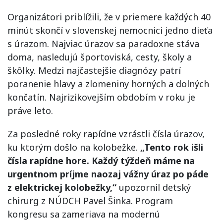
Organizátori priblížili, že v priemere každých 40
minút skončí v slovenskej nemocnici jedno dieťa
s úrazom. Najviac úrazov sa paradoxne stáva
doma, nasledujú športoviská, cesty, školy a
škôlky. Medzi najčastejšie diagnózy patrí
poranenie hlavy a zlomeniny horných a dolných
končatín. Najrizikovejším obdobím v roku je
práve leto.
Za posledné roky rapídne vzrástli čísla úrazov,
ku ktorým došlo na kolobežke.
„Tento rok išli
čísla rapídne hore. Každý týždeň máme na
urgentnom príjme naozaj vážny úraz po páde
z elektrickej kolobežky,“
upozornil detský
chirurg z NÚDCH Pavel Šinka. Program
kongresu sa zameriava na modernú