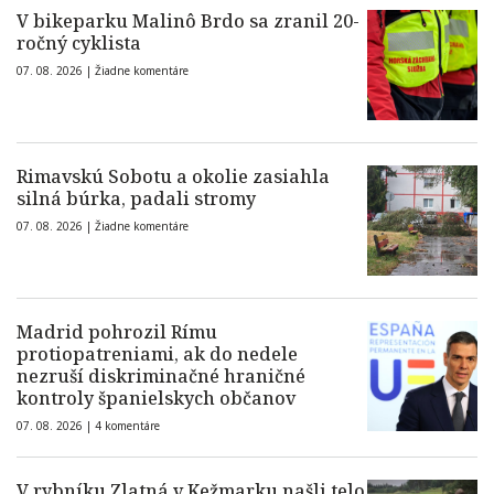
V bikeparku Malinô Brdo sa zranil 20-
ročný cyklista
07. 08. 2026 |
Žiadne komentáre
Rimavskú Sobotu a okolie zasiahla
silná búrka, padali stromy
07. 08. 2026 |
Žiadne komentáre
Madrid pohrozil Rímu
protiopatreniami, ak do nedele
nezruší diskriminačné hraničné
kontroly španielskych občanov
07. 08. 2026 |
4 komentáre
V rybníku Zlatná v Kežmarku našli telo