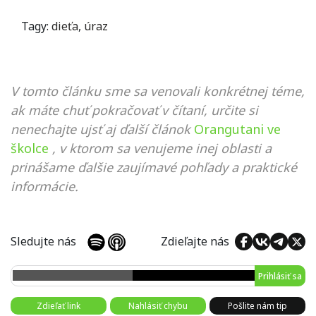
Tagy:
dieťa
,
úraz
V tomto článku sme sa venovali konkrétnej téme,
ak máte chuť pokračovať v čítaní, určite si
nenechajte ujsť aj ďalší článok
Orangutani ve
školce
, v ktorom sa venujeme inej oblasti a
prinášame ďalšie zaujímavé pohľady a praktické
informácie.
Sledujte nás
Zdieľajte nás
Prihlásiť sa
Zdieľať link
Nahlásiť chybu
Pošlite nám tip