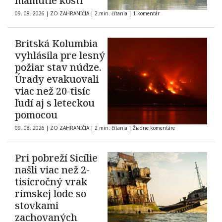
mamutie kosti
09. 08. 2026
|
ZO ZAHRANIČIA
|
2 min. čítania
|
1 komentár
Britská Kolumbia
vyhlásila pre lesný
požiar stav núdze.
Úrady evakuovali
viac než 20-tisíc
ľudí aj s leteckou
pomocou
09. 08. 2026
|
ZO ZAHRANIČIA
|
2 min. čítania
|
Žiadne komentáre
Pri pobreží Sicílie
našli viac než 2-
tisícročný vrak
rímskej lode so
stovkami
zachovaných