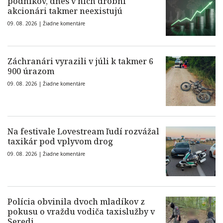
podnikov, dnes v nich drobní
akcionári takmer neexistujú
09. 08. 2026 |
Žiadne komentáre
Záchranári vyrazili v júli k takmer 6
900 úrazom
09. 08. 2026 |
Žiadne komentáre
Na festivale Lovestream ľudí rozvážal
taxikár pod vplyvom drog
09. 08. 2026 |
Žiadne komentáre
Polícia obvinila dvoch mladíkov z
pokusu o vraždu vodiča taxislužby v
Seredi