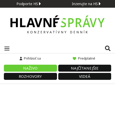
Podporte HS
Inzerujte na HS
Prihlásiť sa
Predplatné
NAŽIVO
NAJČÍTANEJŠIE
ROZHOVORY
VIDEÁ