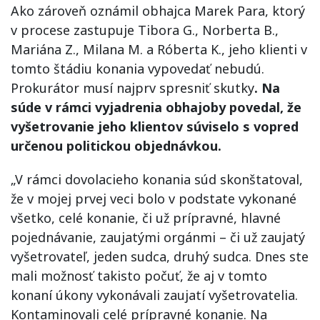
Ako zároveň oznámil obhajca Marek Para, ktorý
v procese zastupuje Tibora G., Norberta B.,
Mariána Z., Milana M. a Róberta K., jeho klienti v
tomto štádiu konania vypovedať nebudú.
Prokurátor musí najprv spresniť skutky
. Na
súde v rámci vyjadrenia obhajoby povedal, že
vyšetrovanie jeho klientov súviselo s vopred
určenou politickou objednávkou.
„V rámci dovolacieho konania súd skonštatoval,
že v mojej prvej veci bolo v podstate vykonané
všetko, celé konanie, či už prípravné, hlavné
pojednávanie, zaujatými orgánmi – či už zaujatý
vyšetrovateľ, jeden sudca, druhý sudca. Dnes ste
mali možnosť takisto počuť, že aj v tomto
konaní úkony vykonávali zaujatí vyšetrovatelia.
Kontaminovali celé prípravné konanie. Na