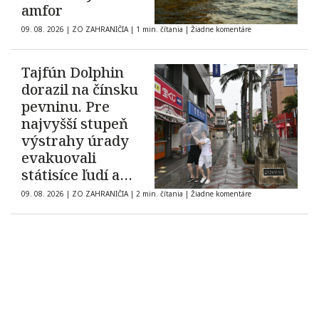
amfor
09. 08. 2026
|
ZO ZAHRANIČIA
|
1 min. čítania
|
Žiadne komentáre
Tajfún Dolphin
dorazil na čínsku
pevninu. Pre
najvyšší stupeň
výstrahy úrady
evakuovali
státisíce ľudí a
zrušili tisícky letov
09. 08. 2026
|
ZO ZAHRANIČIA
|
2 min. čítania
|
Žiadne komentáre