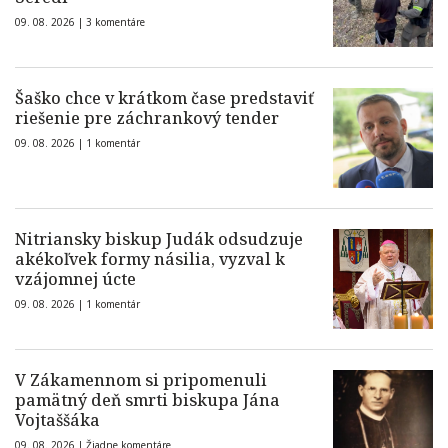
09. 08. 2026 |
3 komentáre
Šaško chce v krátkom čase predstaviť
riešenie pre záchrankový tender
09. 08. 2026 |
1 komentár
Nitriansky biskup Judák odsudzuje
akékoľvek formy násilia, vyzval k
vzájomnej úcte
09. 08. 2026 |
1 komentár
V Zákamennom si pripomenuli
pamätný deň smrti biskupa Jána
Vojtaššáka
09. 08. 2026 |
Žiadne komentáre