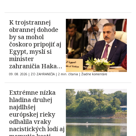
K trojstrannej
obrannej dohode
by sa mohol
čoskoro pripojiť aj
Egypt, myslí si
minister
zahraničia Hakan
Fidan
09. 08. 2026
|
ZO ZAHRANIČIA
|
2 min. čítania
|
Žiadne komentáre
Extrémne nízka
hladina druhej
najdlhšej
európskej rieky
odhalila vraky
nacistických lodí aj