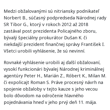
Medzi obžalovanými sú nitriansky podnikateľ
Norbert B., súčasný podpredseda Národnej rady
SR Tibor G., ktorý v rokoch 2012 až 2018
zastával post prezidenta Policajného zboru,
bývalý špeciálny prokurátor Dušan K. či
niekdajší prezident finančnej správy František I.
Všetci urobili vyhlásenie, že sú nevinní.
Rovnaké vyhlásenie urobili aj ďalší obžalovaní,
vysokí funkcionári bývalej Národnej kriminálnej
agentúry Peter H., Marián Z., Róbert K., Milan M.
či expolicajt Roman S. Práve procesný návrh na
spojenie obžaloby v tejto kauze s jeho vecou
bolo dôvodom na odročenie hlavného
pojednávania hneď v jeho prvý deň 11. mája.