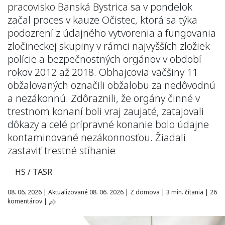
pracovisko Banská Bystrica sa v pondelok
začal proces v kauze Očistec, ktorá sa týka
podozrení z údajného vytvorenia a fungovania
zločineckej skupiny v rámci najvyšších zložiek
polície a bezpečnostných orgánov v období
rokov 2012 až 2018. Obhajcovia väčšiny 11
obžalovaných označili obžalobu za nedôvodnú
a nezákonnú. Zdôraznili, že orgány činné v
trestnom konaní boli vraj zaujaté, zatajovali
dôkazy a celé prípravné konanie bolo údajne
kontaminované nezákonnosťou. Žiadali
zastaviť trestné stíhanie
HS / TASR
08. 06. 2026
|
Aktualizované 08. 06. 2026
|
Z domova
|
3 min. čítania
|
26
komentárov
|