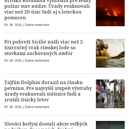
Britská Kolumbia vyhlásila pre lesný
požiar stav núdze. Úrady evakuovali
viac než 20-tisíc ľudí aj s leteckou
pomocou
09. 08. 2026 |
Žiadne komentáre
Pri pobreží Sicílie našli viac než 2-
tisícročný vrak rímskej lode so
stovkami zachovaných amfor
09. 08. 2026 |
Žiadne komentáre
Tajfún Dolphin dorazil na čínsku
pevninu. Pre najvyšší stupeň výstrahy
úrady evakuovali státisíce ľudí a
zrušili tisícky letov
09. 08. 2026 |
Žiadne komentáre
Slováci kedysi dostali akcie veľkých