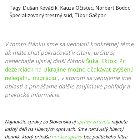
Tagy:
Dušan Kováčik
,
Kauza Očistec
,
Norbert Bödör
,
Špecializovaný trestný súd
,
Tibor Gašpar
V tomto článku sme sa venovali konkrétnej téme,
ak máte chuť pokračovať v čítaní, určite si
nenechajte ujsť aj ďalší článok
Šutaj Eštok: Pri
dezerciách na Ukrajine možno očakávať zvýšenú
nelegálnu migráciu
, v ktorom sa venujeme inej
oblasti a prinášame ďalšie zaujímavé pohľady a
praktické informácie.
Najnovšie správy zo Slovenska aj
správy zo sveta
nájdete
každý deň na Hlavných správach. Sme nezávislý hlavný
denník, ktorý prináša
horúce správy
bez politického filtra.