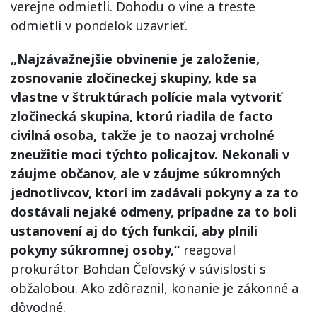
verejne odmietli. Dohodu o vine a treste
odmietli v pondelok uzavrieť.
„Najzávažnejšie obvinenie je založenie,
zosnovanie zločineckej skupiny, kde sa
vlastne v štruktúrach polície mala vytvoriť
zločinecká skupina, ktorú riadila de facto
civilná osoba, takže je to naozaj vrcholné
zneužitie moci týchto policajtov. Nekonali v
záujme občanov, ale v záujme súkromných
jednotlivcov, ktorí im zadávali pokyny a za to
dostávali nejaké odmeny, prípadne za to boli
ustanovení aj do tých funkcií, aby plnili
pokyny súkromnej osoby,“
reagoval
prokurátor Bohdan Čeľovský v súvislosti s
obžalobou. Ako zdôraznil, konanie je zákonné a
dôvodné.