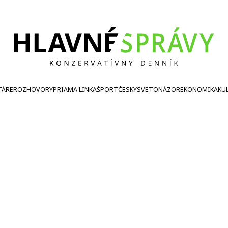
TÁRE
ROZHOVORY
PRIAMA LINKA
ŠPORT
ČESKY
SVETONÁZOR
EKONOMIKA
KU