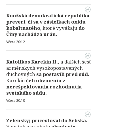
Konžská demokratická republika
preverí, či sa v zásielkach oxidu
kobaltnatého
, ktoré vyvážajú
do
Číny nachádza urán.
Včera 20:12
Katolikos Karekin II.,
a ďalších šesť
arménskych vysokopostavených
duchovných
sa postavili pred súd.
Karekin
čelí obvineniu z
nerešpektovania rozhodnutia
svetského súdu.
Včera 20:10
Zelenskyj pricestoval do Srbska.
V piatok a v sobotu
absolvuje