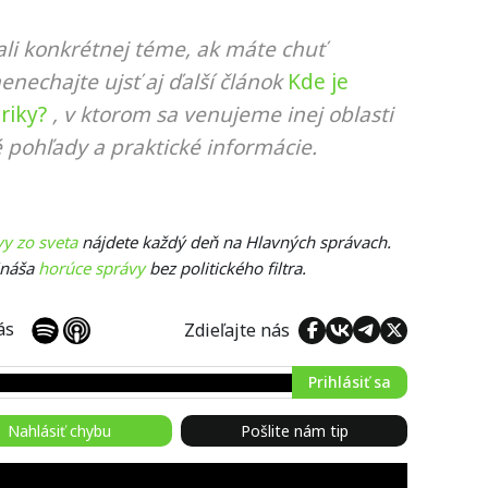
li konkrétnej téme, ak máte chuť
nenechajte ujsť aj ďalší článok
Kde je
riky?
, v ktorom sa venujeme inej oblasti
 pohľady a praktické informácie.
vy zo sveta
nájdete každý deň na Hlavných správach.
ináša
horúce správy
bez politického filtra.
 nás
Zdieľajte nás
Prihlásiť sa
Nahlásiť chybu
Pošlite nám tip