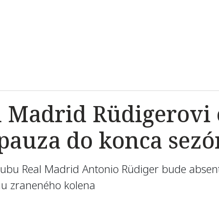
 Madrid Rüdigerovi 
 pauza do konca sezó
lubu Real Madrid Antonio Rüdiger bude absent
ciu zraneného kolena