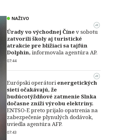
NAŽIVO
Úrady vo východnej Číne
v sobotu
zatvorili školy aj turistické
atrakcie pre blížiaci sa tajfún
Dolphin,
informovala agentúra AP.
07:44
Európski operátori
energetických
sietí očakávajú, že
budúcotýždňové zatmenie Slnka
dočasne zníži výrobu elektriny.
ENTSO‑E preto prijalo opatrenia na
zabezpečenie plynulých dodávok,
uviedla agentúra AFP.
07:43