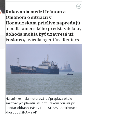
Rokovania medzi Iránom a
Ománom o situácii v
Hormuzskom prielive napredujú
a podľa amerického predstaviteľa by
dohoda mohla byť uzavretá už
čoskoro,
uviedla agentúra Reuters.
↻
Na snímke malá motorová loď prepláva okolo
zakotvených plavidiel v Hormuzskom prielive pri
Bandar Abbas v Iráne / Foto: SITA/AP-Amirhosein
Khorgooi/ISNA via AP