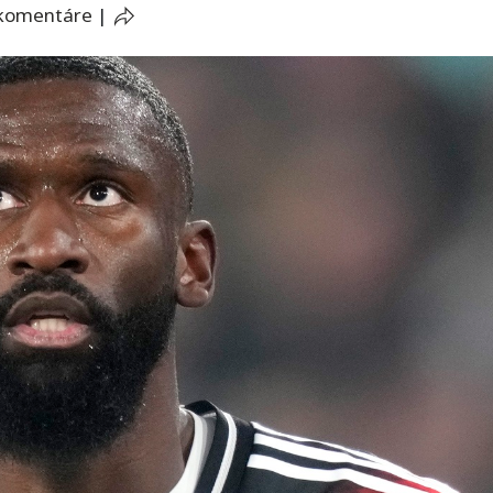
 komentáre
|