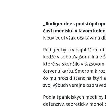
„Rüdiger dnes podstúpil ope
časti menisku v ľavom kolen
Neuviedol však očakávanú dĺ
Rüdiger by si v najbližšom o
keďže v sobotňajšom finále Š
ktoré sa skončilo víťazstvom 
červenú kartu. Smerom k roz
čo mu hrozí dištanc na štyri
svoj výbuch verejne ospravedl
Podľa španielskych médií by 
defenzívy, teoreticky mohol 