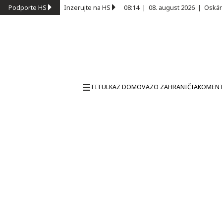
Podporte HS
Inzerujte na HS
08:14
|
08. august 2026
|
Oskár
TITULKA
Z DOMOVA
ZO ZAHRANIČIA
KOMEN