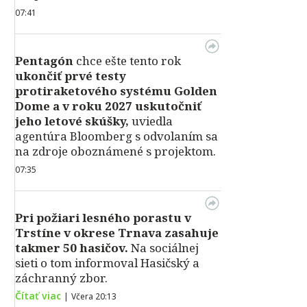
07:41
Pentagón
chce ešte tento rok
ukončiť prvé testy
protiraketového systému Golden
Dome a v roku 2027 uskutočniť
jeho letové skúšky,
uviedla
agentúra Bloomberg s odvolaním sa
na zdroje oboznámené s projektom.
07:35
Pri požiari lesného porastu v
Trstíne v okrese Trnava zasahuje
takmer 50 hasičov.
Na sociálnej
sieti o tom informoval Hasičský a
záchranný zbor.
Čítať viac
|
Včera 20:13