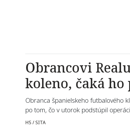
Obrancovi Realu
koleno, čaká ho
Obranca španielskeho futbalového k
po tom, čo v utorok podstúpil operá
HS / SITA