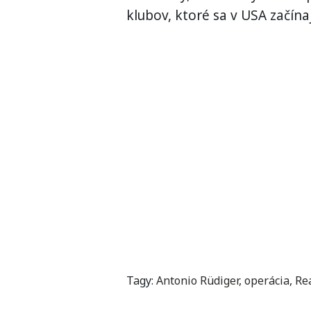
klubov, ktoré sa v USA začínaj
Tagy:
Antonio Rüdiger
,
operácia
,
Re