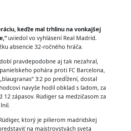
ráciu, keďže mal trhlinu na vonkajšej
e,“
uviedol vo vyhlásení Real Madrid.
žku absencie 32-ročného hráča.
bdobí pravdepodobne aj tak nezahral,
panielskeho pohára proti FC Barcelona,
„blaugranas“ 3:2 po predĺžení, dostal
hodcovi navyše hodil obklad s ľadom, za
 až 12 zápasov. Rüdiger sa medzičasom za
nil.
Rüdiger, ktorý je pilierom madridskej
predstaviť na majstrovstvách sveta