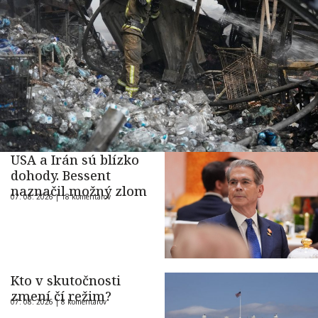
USA a Irán sú blízko
dohody. Bessent
naznačil možný zlom
07. 08. 2026 |
18 komentárov
Kto v skutočnosti
zmení čí režim?
07. 08. 2026 |
8 komentárov