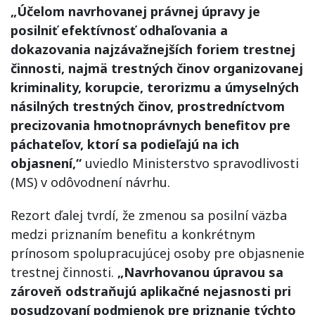
„Účelom navrhovanej právnej úpravy je
posilniť efektívnosť odhaľovania a
dokazovania najzávažnejších foriem trestnej
činnosti, najmä trestných činov organizovanej
kriminality, korupcie, terorizmu a úmyselných
násilných trestných činov, prostredníctvom
precizovania hmotnoprávnych benefitov pre
páchateľov, ktorí sa podieľajú na ich
objasnení,“
uviedlo Ministerstvo spravodlivosti
(MS) v odôvodnení návrhu.
Rezort ďalej tvrdí, že zmenou sa posilní väzba
medzi priznaním benefitu a konkrétnym
prínosom spolupracujúcej osoby pre objasnenie
trestnej činnosti.
„Navrhovanou úpravou sa
zároveň odstraňujú aplikačné nejasnosti pri
posudzovaní podmienok pre priznanie týchto