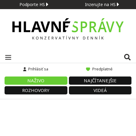
Podporte HS
Inzerujte na HS
Prihlásiť sa
Predplatné
NAŽIVO
NAJČÍTANEJŠIE
ROZHOVORY
VIDEÁ