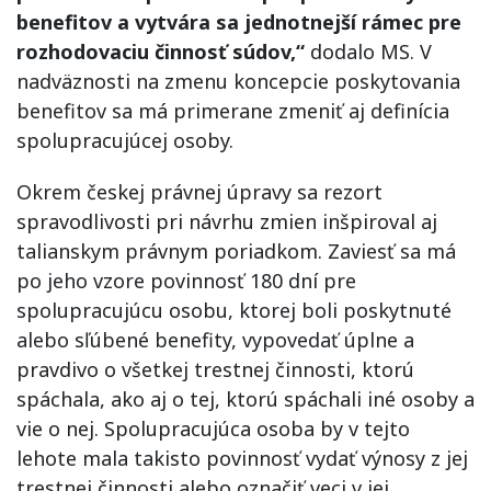
benefitov a vytvára sa jednotnejší rámec pre
rozhodovaciu činnosť súdov,“
dodalo MS. V
nadväznosti na zmenu koncepcie poskytovania
benefitov sa má primerane zmeniť aj definícia
spolupracujúcej osoby.
Okrem českej právnej úpravy sa rezort
spravodlivosti pri návrhu zmien inšpiroval aj
talianskym právnym poriadkom. Zaviesť sa má
po jeho vzore povinnosť 180 dní pre
spolupracujúcu osobu, ktorej boli poskytnuté
alebo sľúbené benefity, vypovedať úplne a
pravdivo o všetkej trestnej činnosti, ktorú
spáchala, ako aj o tej, ktorú spáchali iné osoby a
vie o nej. Spolupracujúca osoba by v tejto
lehote mala takisto povinnosť vydať výnosy z jej
trestnej činnosti alebo označiť veci v jej