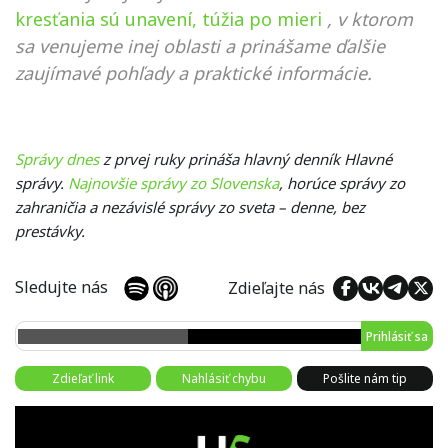
kresťania sú unavení, túžia po mieri
, v ktorom
sa venujeme inej oblasti a prinášame ďalšie
zaujímavé pohľady a praktické informácie.
Správy dnes
z prvej ruky prináša hlavný denník Hlavné
správy.
Najnovšie správy zo Slovenska
, horúce správy zo
zahraničia a nezávislé správy zo sveta – denne, bez
prestávky.
Sledujte nás
Zdieľajte nás
Prihlásiť sa
Zdieľať link
Nahlásiť chybu
Pošlite nám tip