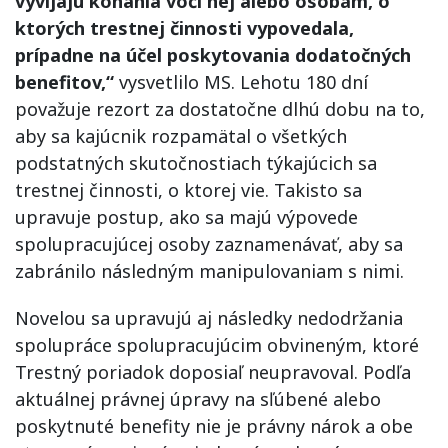
vyvíjajú konania voči nej alebo osobám, o
ktorých trestnej činnosti vypovedala,
prípadne na účel poskytovania dodatočných
benefitov,“
vysvetlilo MS. Lehotu 180 dní
považuje rezort za dostatočne dlhú dobu na to,
aby sa kajúcnik rozpamätal o všetkých
podstatných skutočnostiach týkajúcich sa
trestnej činnosti, o ktorej vie. Takisto sa
upravuje postup, ako sa majú výpovede
spolupracujúcej osoby zaznamenávať, aby sa
zabránilo následným manipulovaniam s nimi.
Novelou sa upravujú aj následky nedodržania
spolupráce spolupracujúcim obvineným, ktoré
Trestný poriadok doposiaľ neupravoval. Podľa
aktuálnej právnej úpravy na sľúbené alebo
poskytnuté benefity nie je právny nárok a obe