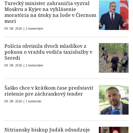
Turecký minister zahraničia vyzval
Moskvu a Kyjev na vyhlásenie
moratória na útoky na lode v Čiernom
mori
09. 08. 2026 |
2 komentáre
Polícia obvinila dvoch mladíkov z
pokusu o vraždu vodiča taxislužby v
Seredi
09. 08. 2026 |
2 komentáre
Šaško chce v krátkom čase predstaviť
riešenie pre záchrankový tender
09. 08. 2026 |
1 komentár
Nitriansky biskup Judák odsudzuje