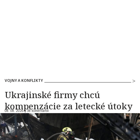
VOJNY A KONFLIKTY
Ukrajinské firmy chcú
kompenzácie za letecké útoky
08. 08. 2026 |
38 komentárov