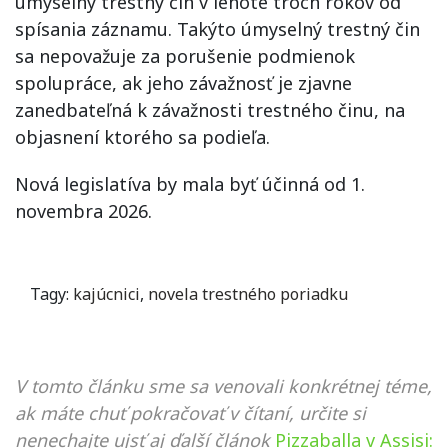
úmyselný trestný čin v lehote troch rokov od
spísania záznamu. Takýto úmyselný trestný čin
sa nepovažuje za porušenie podmienok
spolupráce, ak jeho závažnosť je zjavne
zanedbateľná k závažnosti trestného činu, na
objasnení ktorého sa podieľa.
Nová legislatíva by mala byť účinná od 1.
novembra 2026.
Tagy:
kajúcnici
,
novela trestného poriadku
V tomto článku sme sa venovali konkrétnej téme,
ak máte chuť pokračovať v čítaní, určite si
nenechajte ujsť aj ďalší článok
Pizzaballa v Assisi: