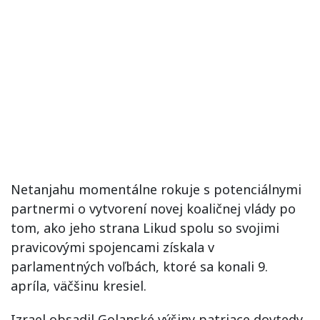
Netanjahu momentálne rokuje s potenciálnymi
partnermi o vytvorení novej koaličnej vlády po
tom, ako jeho strana Likud spolu so svojimi
pravicovými spojencami získala v
parlamentných voľbách, ktoré sa konali 9.
apríla, väčšinu kresiel.
Izrael obsadil Golanské výšiny patriace dovtedy