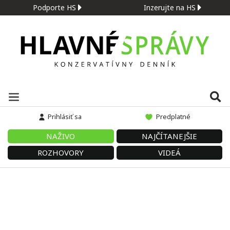
Podporte HS
Inzerujte na HS
Prihlásiť sa
Predplatné
NAŽIVO
NAJČÍTANEJŠIE
ROZHOVORY
VIDEÁ