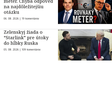
meter. Chýba odpoveď
na najdôležitejšiu
otázku
06. 08. 2026 |
19 komentárov
Zelenskyj žiada o
“Starlink” pre útoky
do hĺbky Ruska
05. 08. 2026 |
109 komentárov