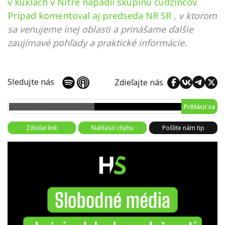
v kuklách v Nitre napadli skupinu cudzincov.
Prípad komentoval aj predseda NR SR
, v ktorom
sa venujeme inej oblasti a prinášame ďalšie
zaujímavé pohľady a praktické informácie.
Sledujte nás
Zdieľajte nás
Prihlásiť sa
Zdieľať link
Nahlásiť chybu
Pošlite nám tip