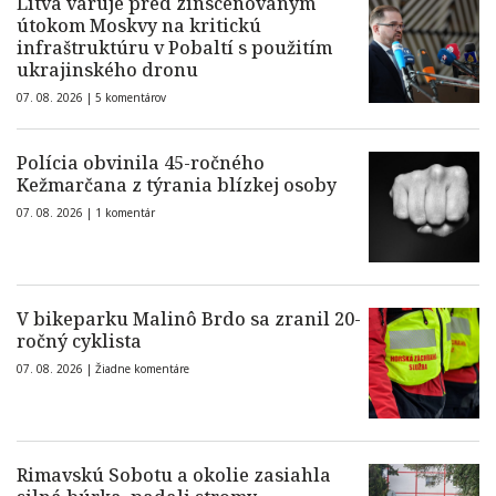
Litva varuje pred zinscenovaným
útokom Moskvy na kritickú
infraštruktúru v Pobaltí s použitím
ukrajinského dronu
07. 08. 2026 |
5 komentárov
Polícia obvinila 45-ročného
Kežmarčana z týrania blízkej osoby
07. 08. 2026 |
1 komentár
V bikeparku Malinô Brdo sa zranil 20-
ročný cyklista
07. 08. 2026 |
Žiadne komentáre
Rimavskú Sobotu a okolie zasiahla