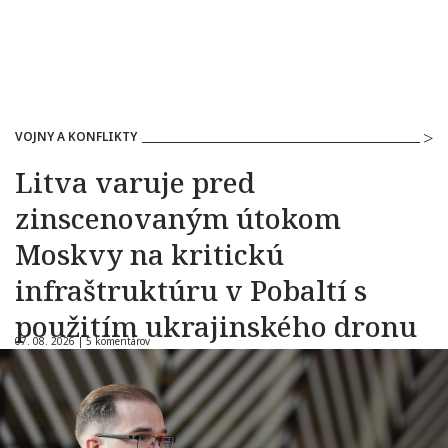
VOJNY A KONFLIKTY
Litva varuje pred
zinscenovaným útokom
Moskvy na kritickú
infraštruktúru v Pobaltí s
použitím ukrajinského dronu
07. 08. 2026 |
5 komentárov