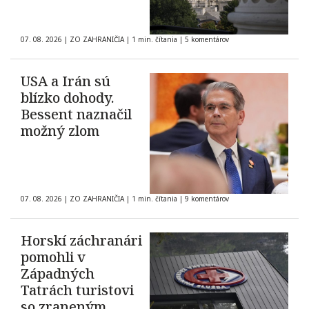
07. 08. 2026
|
ZO ZAHRANIČIA
|
1 min. čítania
|
5 komentárov
USA a Irán sú
blízko dohody.
Bessent naznačil
možný zlom
07. 08. 2026
|
ZO ZAHRANIČIA
|
1 min. čítania
|
9 komentárov
Horskí záchranári
pomohli v
Západných
Tatrách turistovi
so zraneným