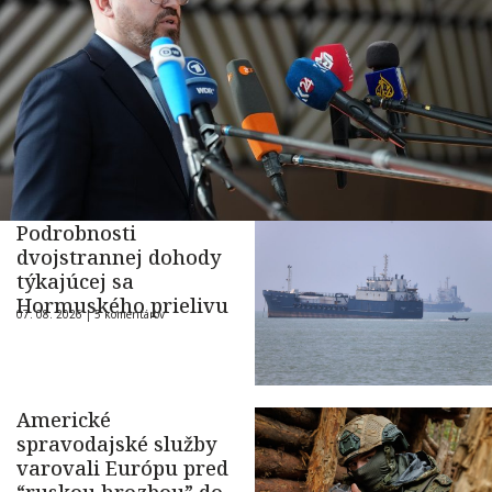
Podrobnosti
dvojstrannej dohody
týkajúcej sa
Hormuského prielivu
07. 08. 2026 |
5 komentárov
Americké
spravodajské služby
varovali Európu pred