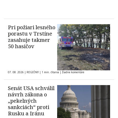
Pri požiari lesného
porastu v Trstíne
zasahuje takmer
50 hasičov
07. 08. 2026
|
REGIÓNY
|
1 min. čítania
|
Žiadne komentáre
Senát USA schválil
návrh zákona o
„pekelných
sankciách“ proti
Rusku a Iránu