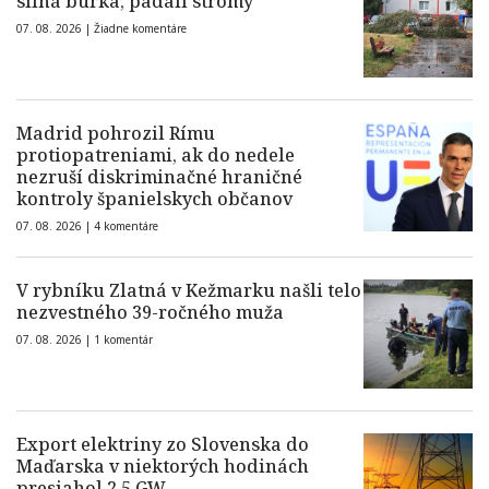
silná búrka, padali stromy
07. 08. 2026 |
Žiadne komentáre
Madrid pohrozil Rímu
protiopatreniami, ak do nedele
nezruší diskriminačné hraničné
kontroly španielskych občanov
07. 08. 2026 |
4 komentáre
V rybníku Zlatná v Kežmarku našli telo
nezvestného 39-ročného muža
07. 08. 2026 |
1 komentár
Export elektriny zo Slovenska do
Maďarska v niektorých hodinách
presiahol 2,5 GW