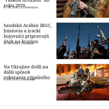
“ruskou hrozbou” do
roku 2029
07. 08. 2026 |
12 komentárov
Saudská Arábia: IRGC,
húsíovia a irackí
bojovníci pripravujú
útok na krajinu
07. 08. 2026 |
1 komentár
Na Ukrajine došli na
ďalší spôsob
vyberania výpalného
07. 08. 2026 |
2 komentáre