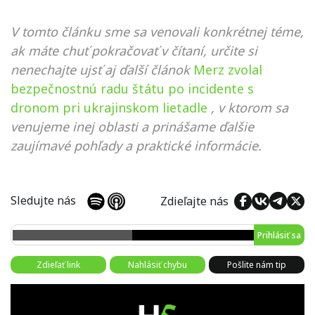
V tomto článku sme sa venovali konkrétnej téme,
ak máte chuť pokračovať v čítaní, určite si
nenechajte ujsť aj ďalší článok
Merz zvolal
bezpečnostnú radu štátu po incidente s
dronom pri ukrajinskom lietadle
, v ktorom sa
venujeme inej oblasti a prinášame ďalšie
zaujímavé pohľady a praktické informácie.
Sledujte nás
Zdieľajte nás
Prihlásiť sa
Zdieľať link
Nahlásiť chybu
Pošlite nám tip