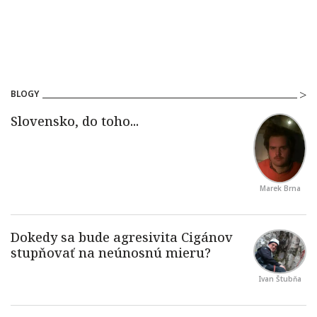
BLOGY
Marek Brna
Ivan Štubňa