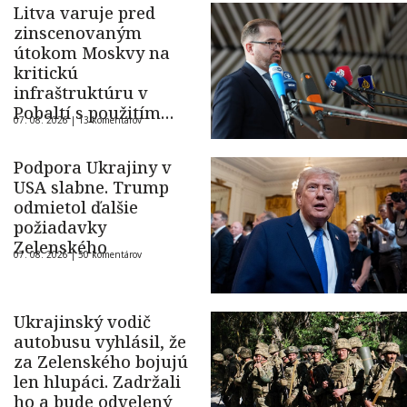
Litva varuje pred
zinscenovaným
útokom Moskvy na
kritickú
infraštruktúru v
Pobaltí s použitím
07. 08. 2026 |
13 komentárov
ukrajinského dronu
Podpora Ukrajiny v
USA slabne. Trump
odmietol ďalšie
požiadavky
Zelenského
07. 08. 2026 |
50 komentárov
Ukrajinský vodič
autobusu vyhlásil, že
za Zelenského bojujú
len hlupáci. Zadržali
ho a bude odvelený