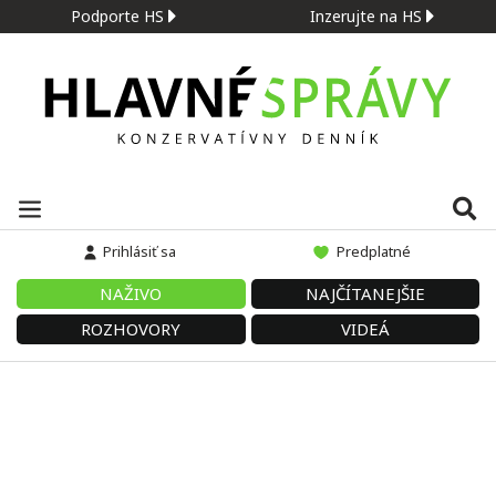
Podporte HS
Inzerujte na HS
Prihlásiť sa
Predplatné
NAŽIVO
NAJČÍTANEJŠIE
ROZHOVORY
VIDEÁ