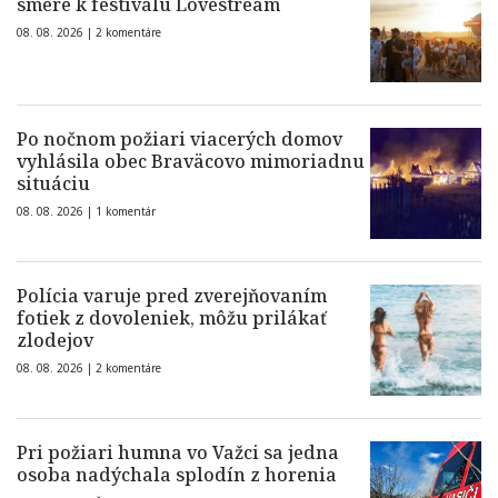
smere k festivalu Lovestream
08. 08. 2026 |
2 komentáre
Po nočnom požiari viacerých domov
vyhlásila obec Braväcovo mimoriadnu
situáciu
08. 08. 2026 |
1 komentár
Polícia varuje pred zverejňovaním
fotiek z dovoleniek, môžu prilákať
zlodejov
08. 08. 2026 |
2 komentáre
Pri požiari humna vo Važci sa jedna
osoba nadýchala splodín z horenia