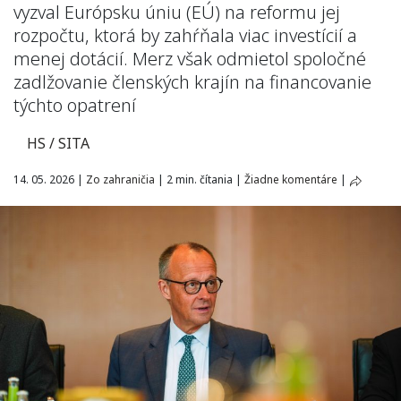
vyzval Európsku úniu (EÚ) na reformu jej
rozpočtu, ktorá by zahŕňala viac investícií a
menej dotácií. Merz však odmietol spoločné
zadlžovanie členských krajín na financovanie
týchto opatrení
HS / SITA
14. 05. 2026
|
Zo zahraničia
|
2 min. čítania
|
Žiadne komentáre
|