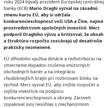
roku 2024 bývalý prezident Európskej centrálnej
banky (ECB)
Mario Draghi vyzval na zásadnú
zmenu kurzu EÚ, aby si udržala
konkurencieschopnosť voči USA a Číne, najmä
prostredníctvom spoločných investícií. Merz
podporil Draghiho výzvu a kritizoval, že obsah
a štruktúra rozpočtu zostávajú už desaťročie
prakticky nezmenené.
EÚ dlhodobo využíva dotácie a redistribúciu na
zmiernenie dopadov zrušenia vnútorných
obchodných bariér a na integráciu
chudobnejších krajín pri rozširovaní bloku na
východ. Merz vyzval EÚ, aby znížila rozpočet a
zvýšila investície na podporu
konkurencieschopnosti a obrany. Zároveň
zopakoval svoj nesúhlas s mechanizmom