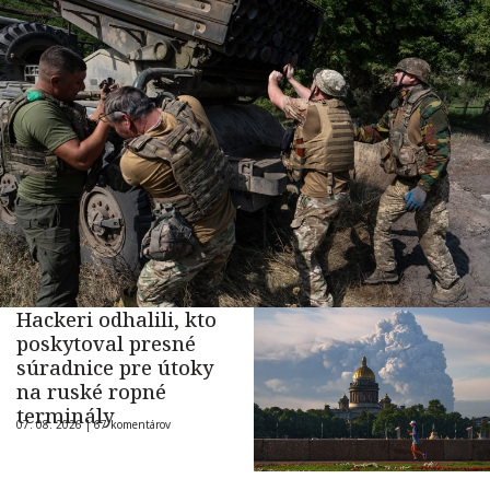
Hackeri odhalili, kto
poskytoval presné
súradnice pre útoky
na ruské ropné
terminály
07. 08. 2026 |
67 komentárov