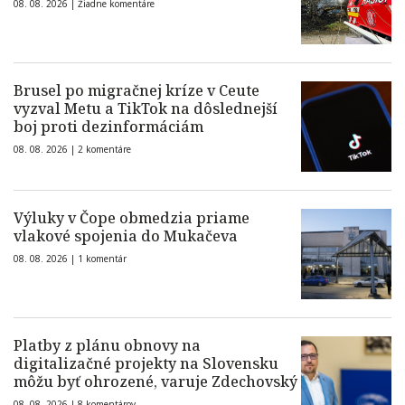
08. 08. 2026 |
Žiadne komentáre
Brusel po migračnej kríze v Ceute
vyzval Metu a TikTok na dôslednejší
boj proti dezinformáciám
08. 08. 2026 |
2 komentáre
Výluky v Čope obmedzia priame
vlakové spojenia do Mukačeva
08. 08. 2026 |
1 komentár
Platby z plánu obnovy na
digitalizačné projekty na Slovensku
môžu byť ohrozené, varuje Zdechovský
08. 08. 2026 |
8 komentárov