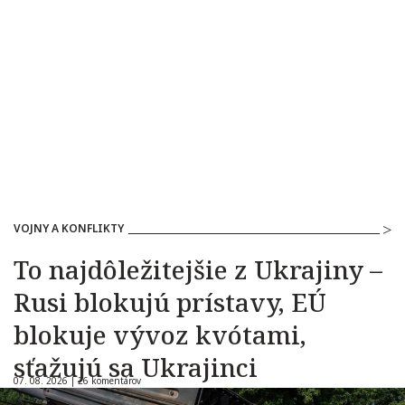
VOJNY A KONFLIKTY
To najdôležitejšie z Ukrajiny –
Rusi blokujú prístavy, EÚ
blokuje vývoz kvótami,
sťažujú sa Ukrajinci
07. 08. 2026 |
26 komentárov