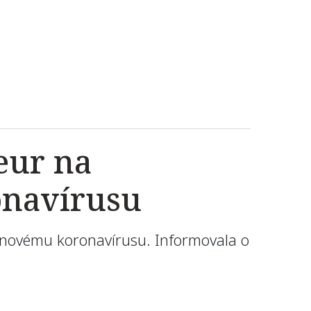
eur na
onavírusu
i novému koronavírusu. Informovala o