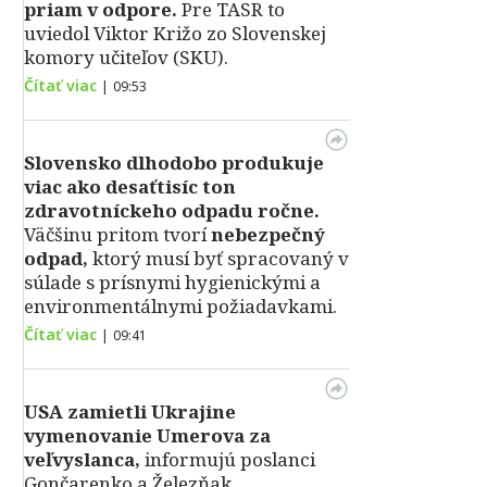
priam v odpore.
Pre TASR to
uviedol Viktor Križo zo Slovenskej
komory učiteľov (SKU).
Čítať viac
|
09:53
Slovensko dlhodobo produkuje
viac ako desaťtisíc ton
zdravotníckeho odpadu ročne.
Väčšinu pritom tvorí
nebezpečný
odpad,
ktorý musí byť spracovaný v
súlade s prísnymi hygienickými a
environmentálnymi požiadavkami.
Čítať viac
|
09:41
USA zamietli Ukrajine
vymenovanie Umerova za
veľvyslanca,
informujú poslanci
Gončarenko a Železňak.