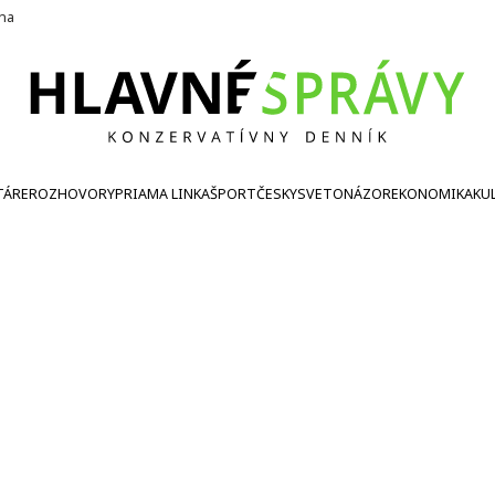
ína
TÁRE
ROZHOVORY
PRIAMA LINKA
ŠPORT
ČESKY
SVETONÁZOR
EKONOMIKA
KU