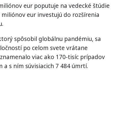
miliónov eur poputuje na vedecké štúdie
 miliónov eur investujú do rozšírenia
u.
 ktorý spôsobil globálnu pandémiu, sa
poločností po celom svete vrátane
namenalo viac ako 170-tisíc prípadov
 s ním súvisiacich 7 484 úmrtí.