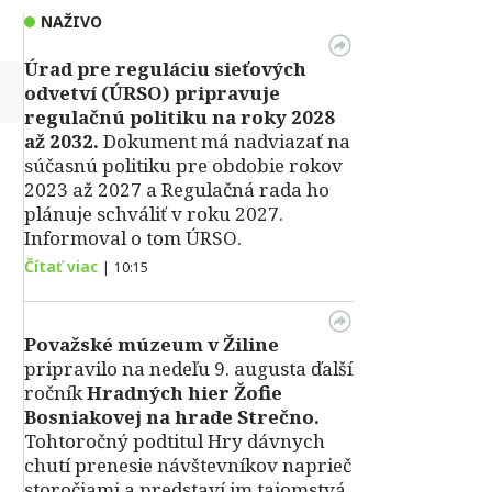
NAŽIVO
Úrad pre reguláciu sieťových
↻
odvetví (ÚRSO) pripravuje
regulačnú politiku na roky 2028
až 2032.
Dokument má nadviazať na
súčasnú politiku pre obdobie rokov
2023 až 2027 a Regulačná rada ho
plánuje schváliť v roku 2027.
Informoval o tom ÚRSO.
Čítať viac
|
10:15
Považské múzeum v Žiline
pripravilo na nedeľu 9. augusta ďalší
ročník
Hradných hier Žofie
Bosniakovej na hrade Strečno.
Tohtoročný podtitul Hry dávnych
chutí prenesie návštevníkov naprieč
storočiami a predstaví im tajomstvá