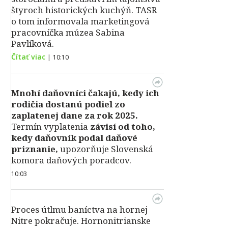
štyroch historických kuchýň. TASR
o tom informovala marketingová
pracovníčka múzea Sabina
Pavlíková.
Čítať viac
|
10:10
Mnohí daňovníci čakajú, kedy ich
rodičia dostanú podiel zo
zaplatenej dane za rok 2025.
Termín vyplatenia
závisí od toho,
kedy daňovník podal daňové
priznanie,
upozorňuje Slovenská
komora daňových poradcov.
10:03
Proces útlmu baníctva na hornej
Nitre pokračuje. Hornonitrianske