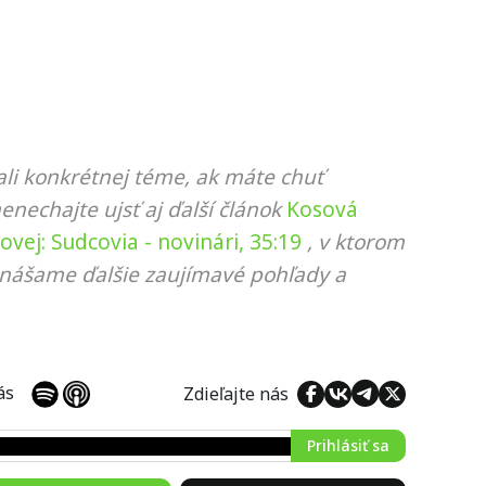
li konkrétnej téme, ak máte chuť
nenechajte ujsť aj ďalší článok
Kosová
vej: Sudcovia - novinári, 35:19
, v ktorom
rinášame ďalšie zaujímavé pohľady a
 nás
Zdieľajte nás
Prihlásiť sa