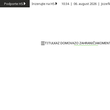
Podporte HS
Inzerujte na HS
10:34
|
06. august 2026
|
Jozef
TITULKA
Z DOMOVA
ZO ZAHRANIČIA
KOMEN