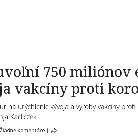
voľní 750 miliónov 
ja vakcíny proti kor
ur na urýchlenie vývoja a výroby vakcíny prot
ja Karliczek
Žiadne komentáre
|