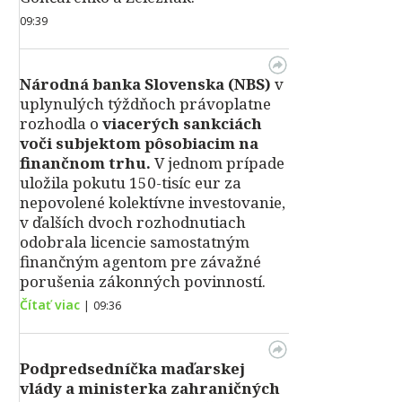
09:39
Národná banka Slovenska (NBS)
v
uplynulých týždňoch právoplatne
rozhodla o
viacerých sankciách
voči subjektom pôsobiacim na
finančnom trhu.
V jednom prípade
uložila pokutu 150-tisíc eur za
nepovolené kolektívne investovanie,
v ďalších dvoch rozhodnutiach
odobrala licencie samostatným
finančným agentom pre závažné
porušenia zákonných povinností.
Čítať viac
|
09:36
Podpredsedníčka maďarskej
vlády a ministerka zahraničných