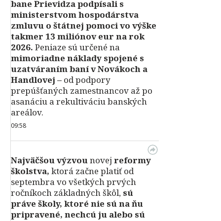
bane Prievidza podpísali s
ministerstvom hospodárstva
zmluvu o štátnej pomoci vo výške
takmer 13 miliónov eur na rok
2026.
Peniaze sú určené na
mimoriadne náklady spojené s
uzatváraním baní v Novákoch a
Handlovej –
od podpory
prepúšťaných zamestnancov až po
asanáciu a rekultiváciu banských
areálov.
09:58
Najväčšou výzvou
novej
reformy
školstva,
ktorá začne platiť od
septembra vo všetkých prvých
ročníkoch základných škôl,
sú
práve školy, ktoré nie sú na ňu
pripravené, nechcú ju alebo sú