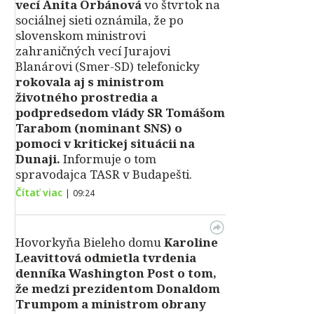
vecí Anita Orbánová
vo štvrtok na
sociálnej sieti oznámila, že po
slovenskom ministrovi
zahraničných vecí Jurajovi
Blanárovi (Smer-SD) telefonicky
rokovala aj s ministrom
životného prostredia a
podpredsedom vlády SR Tomášom
Tarabom (nominant SNS) o
pomoci v kritickej situácii na
Dunaji.
Informuje o tom
spravodajca TASR v Budapešti.
Čítať viac
|
09:24
Hovorkyňa Bieleho domu
Karoline
Leavittová odmietla tvrdenia
denníka Washington Post o tom,
že medzi prezidentom Donaldom
Trumpom a ministrom obrany